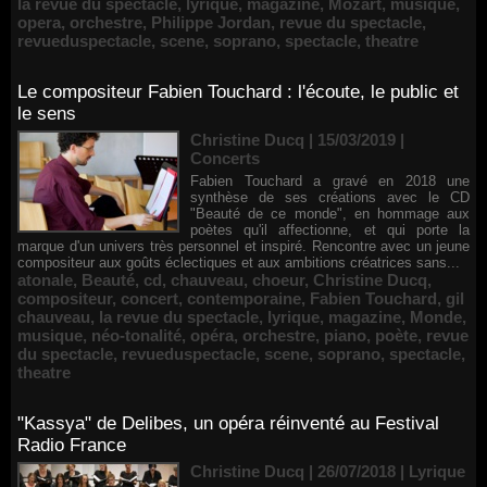
la revue du spectacle
,
lyrique
,
magazine
,
Mozart
,
musique
,
opera
,
orchestre
,
Philippe Jordan
,
revue du spectacle
,
revueduspectacle
,
scene
,
soprano
,
spectacle
,
theatre
Le compositeur Fabien Touchard : l'écoute, le public et
le sens
Christine Ducq | 15/03/2019
|
Concerts
Fabien Touchard a gravé en 2018 une
synthèse de ses créations avec le CD
"Beauté de ce monde", en hommage aux
poètes qu'il affectionne, et qui porte la
marque d'un univers très personnel et inspiré. Rencontre avec un jeune
compositeur aux goûts éclectiques et aux ambitions créatrices sans...
atonale
,
Beauté
,
cd
,
chauveau
,
choeur
,
Christine Ducq
,
compositeur
,
concert
,
contemporaine
,
Fabien Touchard
,
gil
chauveau
,
la revue du spectacle
,
lyrique
,
magazine
,
Monde
,
musique
,
néo-tonalité
,
opéra
,
orchestre
,
piano
,
poète
,
revue
du spectacle
,
revueduspectacle
,
scene
,
soprano
,
spectacle
,
theatre
"Kassya" de Delibes, un opéra réinventé au Festival
Radio France
Christine Ducq | 26/07/2018
|
Lyrique