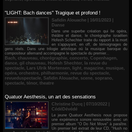
"LIGHT: Bach dances" Tragique et profond !
Safidin Alouache | 16/01/2023
|
Danse
Dans une superbe création qui lie opéra,
théâtre et danse, le chorégraphe israélien
Hofesh Schechter traite du rapport à la mort
en s'appuyant, en off, de témoignages de
gens réels. Dans une trilogie artistique où la musique baroque du
compositeur allemand accompagne le spectacle du premier...
Bach
,
chauveau
,
chorégraphie
,
concerto
,
Copenhagen
,
dance
,
gil chauveau
,
Hofesh Shechter
,
la revue du
spectacle
,
Lars Ulrik Mortensen
,
light
,
magazine
,
musique
,
opéra
,
orchestre
,
philharmonie
,
revue du spectacle
,
revueduspectacle
,
Safidin Alouache
,
scene
,
soprano
,
spectacle
,
ténor
,
theatre
Quatuor Aesthesis, un art des sensations
Christine Ducq | 07/10/2022
|
CédéDévédé
Le jeune Quatuor Aesthesis nous propose
une expérience sonore renouvelée avec un
premier album "O Do Not Move" à paraître.
Un premier bel extrait de leur CD, "Hush no