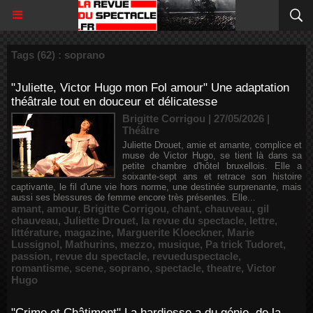
Tags (62) : soprano
"Juliette, Victor Hugo mon Fol amour" Une adaptation
théâtrale tout en douceur et délicatesse
Brigitte Corrigou | 27/05/2026
|
Théâtre
Juliette Drouet, amie et amante, complice et
muse de Victor Hugo, se tient là dans sa
petite chambre d'hôtel bruxellois. Elle a
soixante-sept ans et retrace son histoire
captivante, le fil d'une vie hors norme, une destinée surprenante, mais
aussi ses blessures de femme encore très présentes. Elle...
amant
,
amour
,
Brigitte Corrigou
,
chant
,
chauveau
,
gil
chauveau
,
Juliette Drouet
,
la revue du spectacle
,
lettre
,
littérature
,
magazine
,
Marguerite Kloeckner
,
Marie
Lussignol
,
Mathurins
,
mezzo
,
musique
,
Pa trick Tudoret
,
passion
,
revue du spectacle
,
revueduspectacle
,
romantisme
,
scene
,
soprano
,
spectacle
,
theatre
,
Victor
Hugo
"Crime et Châtiment" La hardiesse a du génie, de la