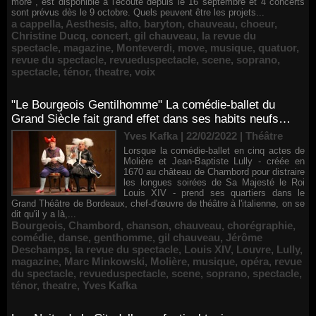
more", est disponible à l'écoute depuis le 16 septembre et 4 concerts
sont prévus dès le 9 octobre. Quels peuvent être les projets...
a cappella
,
Aesthesis
,
alto
,
baryton
,
chauveau
,
choeur
,
Christine Ducq
,
concert
,
gil chauveau
,
la revue du
spectacle
,
magazine
,
Monteverdi
,
move
,
musique
,
quatuor
,
revue du spectacle
,
revueduspectacle
,
scene
,
soprano
,
spectacle
,
ténor
,
theatre
,
voix
"Le Bourgeois Gentilhomme" La comédie-ballet du
Grand Siècle fait grand effet dans ses habits neufs…
Yves Kafka | 22/02/2022
|
Théâtre
Lorsque la comédie-ballet en cinq actes de
Molière et Jean-Baptiste Lully - créée en
1670 au château de Chambord pour distraire
les longues soirées de Sa Majesté le Roi
Louis XIV - prend ses quartiers dans le
Grand Théâtre de Bordeaux, chef-d'œuvre de théâtre à l'italienne, on se
dit qu'il y a là,...
Bourgeois
,
Chambord
,
chanson
,
chauveau
,
chorégraphie
,
comédie
,
danse
,
genthomme
,
gil chauveau
,
Jérôme
Deschamps
,
la revue du spectacle
,
Louis XIV
,
Louvre
,
Lully
,
magazine
,
Marc Minkowski
,
Molière
,
musique
,
opéra
,
revue
du spectacle
,
revueduspectacle
,
scene
,
soprano
,
spectacle
,
ténor
,
theatre
,
Yves Kafka