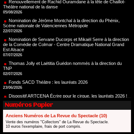
Nomination de Jérôme Montchal à la direction du Phénix,
Scène nationale de Valenciennes Métropole
22/07/2026
Nomination de Servane Ducorps et Mikaël Serre à la direction
de la Comédie de Colmar - Centre Dramatique National Grand
Est Alsace
07/07/2026
Thomas Jolly et Laëtitia Guédon nommés à la direction du
TNP
02/07/2026
Fonds SACD Théâtre : les lauréats 2026
23/06/2026
Dispositif ARTCENA Écrire pour le cirque, les lauréats 2026 !
20/06/2026
Le palmarès des prix SACD 2026
18/06/2026
Les 10 lauréats du Fonds Grandes Formes Théâtre 2026
Numéros Papier
SACD
13/06/2026
Anciens Numéros de La Revue du Spectacle (10)
Vente des numéros "Collectors" de La Revue du Spectacle.
Nomination de Nathalie Garraud et Olivier Saccomano à la
10 euros l'exemplaire, frais de port compris.
direction du Théâtre de Gennevilliers - CDN
13/06/2026