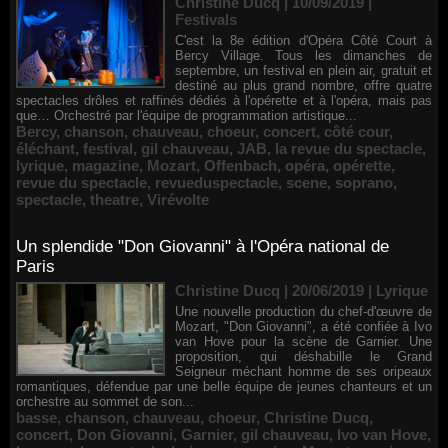
Christine Ducq | 10/09/2019
|
Festivals
C'est la 8e édition d'Opéra Côté Court à
Bercy Village. Tous les dimanches de
septembre, un festival en plein air, gratuit et
destiné au plus grand nombre, offre quatre
spectacles drôles et raffinés dédiés à l'opérette et à l'opéra, mais pas
que… Orchestré par l'équipe de programmation artistique...
Bercy
,
chanson
,
chauveau
,
choeur
,
concert
,
côté cour
,
éléchant
,
festival
,
gil chauveau
,
JAB
,
la revue du spectacle
,
lyrique
,
magazine
,
Mozart
,
Offenbach
,
opéra
,
opérette
,
revue du spectacle
,
revueduspectacle
,
scene
,
soprano
,
spectacle
,
theatre
,
Virévolte
Un splendide "Don Giovanni" à l'Opéra national de
Paris
Christine Ducq | 20/06/2019
|
Lyrique
Une nouvelle production du chef-d'œuvre de
Mozart, "Don Giovanni", a été confiée à Ivo
van Hove pour la scène de Garnier. Une
proposition, qui déshabille le Grand
Seigneur méchant homme de ses oripeaux
romantiques, défendue par une belle équipe de jeunes chanteurs et un
orchestre au sommet de son...
basse
,
chanson
,
chauveau
,
choeur
,
Christine Ducq
,
concert
,
Don Giovanni
,
Garnier
,
gil chauveau
,
Ivo van Hove
,