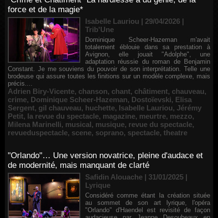
force et de la magie*
Isabelle Lauriou | 29/04/2026
|
Trib'Une
Dominique Scheer-Hazeman m'avait
totalement éblouie dans sa prestation à
Avignon, elle jouait "Adolphe", une
adaptation réussie du roman de Benjamin
Constant. Je me souviens du pouvoir de son interprétation. Telle une
brodeuse qui assure toutes les finitions sur un modèle complexe, mais
précis....
Adrien Biry-Vicente
,
chanson
,
chant
,
châtiment
,
chauveau
,
crime
,
Dominique Scheer-Hazeman
,
Dostoïevski
,
Elisa
Sergent
,
gil chauveau
,
huchette
,
Isabelle Lauriou
,
Jérémy
Petit
,
la revue du spectacle
,
magazine
,
meurtre
,
mezzo
,
Milena Marinelli
,
musical
,
musique
,
revue du spectacle
,
revueduspectacle
,
scene
,
soprano
,
spectacle
,
theatre
"Orlando"… Une version novatrice, pleine d'audace et
de modernité, mais manquant de clarté
Safidin Alouache | 31/01/2025
|
Lyrique
Considéré comme étant la création située
au sommet de son art lyrique, l'opéra
"Orlando" d'Haendel est revisité de façon
audacieuse par Jeanne Desoubeaux en