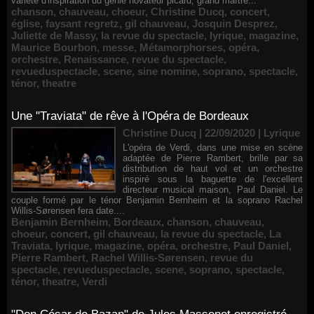
variété d'inspiration du génie novateur picard, grand maître...
chanson
,
chauveau
,
choeur
,
Christine Ducq
,
concert
,
église
,
faysant regretz
,
gil chauveau
,
Josquin Desprez
,
Juliette de Massy
,
la revue du spectacle
,
lyrique
,
magazine
,
Maurice Bourbon
,
messe
,
Métamorphorses
,
opéra
,
orchestre
,
Renaissance
,
revue du spectacle
,
revueduspectacle
,
scene
,
sine nomine
,
soprano
,
spectacle
,
ténor
,
theatre
Une "Traviata" de rêve à l'Opéra de Bordeaux
Christine Ducq | 22/09/2020
|
Lyrique
L'opéra de Verdi, dans une mise en scène
adaptée de Pierre Rambert, brille par sa
distribution de haut vol et un orchestre
inspiré sous la baguette de l'excellent
directeur musical maison, Paul Daniel. Le
couple formé par le ténor Benjamin Bernheim et la soprano Rachel
Willis-Sørensen fera date....
Benjamin Bernheim
,
Bordeaux
,
chanson
,
chauveau
,
choeur
,
concert
,
gil chauveau
,
la revue du spectacle
,
La
Traviata
,
lyrique
,
magazine
,
opéra
,
orchestre
,
Paul Daniel
,
Pierre Rambert
,
Rachel Willis-Sørensen
,
revue du
spectacle
,
revueduspectacle
,
scene
,
soprano
,
spectacle
,
ténor
,
theatre
,
Verdi