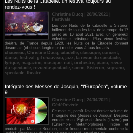
Les Nuits de la Citadelle, un festival toujours au
rendez-vous !
Christine Ducq | 28/06/2021
|
Festivals
Les 66e Nuits de la Citadelle à Sisteron
brilleront de tous les feux de la rampe du 17
juillet au 13 août 2021 avec un généreux
éclectisme artistique. Plus vieux festival
théâtral de France depuis 1928, les Nuits de la Citadelle donnent
désormais (et depuis longtemps) rendez-vous à tous les arts...
chauveau
,
Christine Ducq
,
citadelle
,
classique
,
concert
,
danse
,
festival
,
gil chauveau
,
jazz
,
la revue du spectacle
,
lyrique
,
magazine
,
musique
,
nuit
,
orchestre
,
piano
,
revue
du spectacle
,
revueduspectacle
,
scene
,
Sisteron
,
soprano
,
spectacle
,
theatre
Intégrale des Messes de Josquin, "l'Européen", volume
9
Christine Ducq | 24/04/2021
|
CédéDévédé
Ce mois-ci, paraît l'avant-dernier volume de
l'Intégrale des Messes de Josquin Desprez
enregistré en l'Église de Javols (Lozère) par
l'Ensemble Métamorphoses. Initiée et
produite par Maurice Bourbon, cette fresque monumentale confirme la