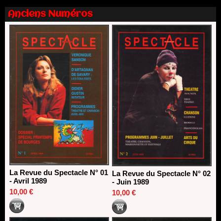
Dispositif SACD Auteurs d'espaces : les lauréats 2026
Anciens Numéros
18/03/2026
La Revue du Spectacle N° 01
La Revue du Spectacle N° 02
- Avril 1989
- Juin 1989
10,00 €
10,00 €