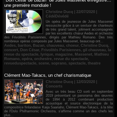
"Don César de Bazan" de Jules Massenet enregistré…
une première mondiale !
Christine Ducq | 22/07/2020
|
CédéDévédé
Un opéra de jeunesse de Jules Massenet
ressuscite grâce à un sextuor de chanteurs
de très grand talent, joliment accompagnés
par les excellents chœur Aedes et orchestre
des Frivolités Parisiennes, dirigés par Mathieu Romano. Des très
nombreux opéras composés par Jules Massenet, beaucoup ont...
Aedes
,
bariton
,
Bazan
,
chauveau
,
choeur
,
Christine Ducq
,
concert
,
Don César
,
Frivolités Parisiennes
,
gil chauveau
,
la
revue du spectacle
,
lyrique
,
magazine
,
Massenet
,
Mathieu
Romano
,
opéra
,
orchestre
,
revue du spectacle
,
revueduspectacle
,
scene
,
soprano
,
spectacle
,
theatre
Clément Mao-Takacs, un chef charismatique
Christine Ducq | 12/03/2020
|
Concerts
Avec un très beau CD sorti en septembre
2019 présentant un panorama des œuvres
de 1994 à 2012 combinant production
acoustique et source électronique de la
compositrice finlandaise Kaija Saariaho, Clément Mao-Takacs, à la tête
de l'Oslo Philharmonic Orchestra, s'affirme comme un des chefs les
plus...