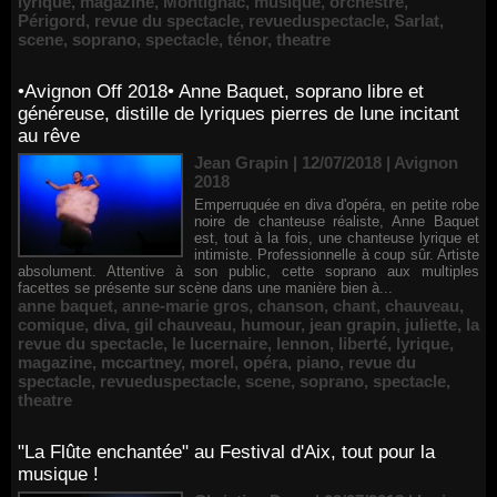
lyrique
,
magazine
,
Montignac
,
musique
,
orchestre
,
Périgord
,
revue du spectacle
,
revueduspectacle
,
Sarlat
,
scene
,
soprano
,
spectacle
,
ténor
,
theatre
•Avignon Off 2018• Anne Baquet, soprano libre et
généreuse, distille de lyriques pierres de lune incitant
au rêve
Jean Grapin | 12/07/2018
|
Avignon
2018
Emperruquée en diva d'opéra, en petite robe
noire de chanteuse réaliste, Anne Baquet
est, tout à la fois, une chanteuse lyrique et
intimiste. Professionnelle à coup sûr. Artiste
absolument. Attentive à son public, cette soprano aux multiples
facettes se présente sur scène dans une manière bien à...
anne baquet
,
anne-marie gros
,
chanson
,
chant
,
chauveau
,
comique
,
diva
,
gil chauveau
,
humour
,
jean grapin
,
juliette
,
la
revue du spectacle
,
le lucernaire
,
lennon
,
liberté
,
lyrique
,
magazine
,
mccartney
,
morel
,
opéra
,
piano
,
revue du
spectacle
,
revueduspectacle
,
scene
,
soprano
,
spectacle
,
theatre
"La Flûte enchantée" au Festival d'Aix, tout pour la
musique !