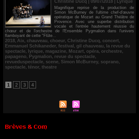
Christine Ducq | 09/07/2018
|
Lyrique
Magnifique reprise de la production de
Simon McBurney de l'ultime chef-d'œuvre
opératique de Mozart au Grand Théâtre de
Provence. Avec une superbe distribution
vocale et l'entrée hautement réussie du
chœur et de l'orchestre de l'Ensemble Pygmalion dans l'univers
flamboyant de cette "Flûte...
2018
,
Aix
,
chauveau
,
choeur
,
Christine Ducq
,
concert
,
Emmanuel Schikaneder
,
festival
,
gil chauveau
,
la revue du
spectacle
,
lyrique
,
magazine
,
Mozart
,
opéra
,
orchestre
,
papageno
,
Pygmalion
,
revue du spectacle
,
revueduspectacle
,
scene
,
Simon McBurney
,
soprano
,
spectacle
,
ténor
,
theatre
1
2
3
4
Renouvellement de Rachid Ouramdane à la tête de Chaillot-
Théâtre national de la danse
Brèves & Com
05/08/2026