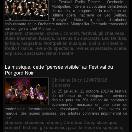
Le Festival Radio France - Occitanie -
Montpellier, fidèle à sa vocation défricheuse
de raretés, a programmé la recréation de
l'ultime opéra inachevé de Léo Delibes,
"Kassya". Grâce à une distribution
éblouissante et un Orchestre national Montpellier Occitanie transcendé
par son génial chef Michael...
chanson
,
chauveau
,
choeur
,
concert
,
festival
,
gil chauveau
,
Jules Massenet
,
Kassya
,
la revue du spectacle
,
Léo Delibes
,
lyrique
,
magazine
,
Montpellier
,
musique
,
opéra
,
orchestre
,
Radio France
,
revue du spectacle
,
revueduspectacle
,
scene
,
soprano
,
spectacle
,
ténor
,
theatre
La musique, cette "pensée visible" au Festival du
Périgord Noir
Christine Ducq | 20/07/2018
|
Concerts
Du 25 juillet au 12 octobre 2018 le festival
de référence de Montignac et environs
déploie pour sa 36e édition de nombreux
événements musicaux en une série de
rendez-vous incontournables, classiques et jazz. Des invités de
marque, des jeunes pousses, des artistes confirmés imprimeront de
leur...
chanson
,
chauveau
,
choeur
,
Christine Ducq
,
classique
,
concert
,
festival
,
gil chauveau
,
jazz
,
la revue du spectacle
,