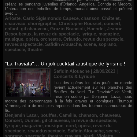
créant les pendants juvéniles d'Orlando, Angelica, Dorinda et Medoro.
L'interaction des échelles de temps, mariant ainsi passé et présent
avec...
Arioste
,
Carlo Sigismondo Capece
,
chanson
,
Châtelet
,
chauveau
,
chorégraphie
,
Christophe Rousset
,
concert
,
enfant
,
gil chauveau
,
Grazio Braccioli
,
Haendel
,
Jeanne
Desoubeaux
,
la revue du spectacle
,
lyrique
,
magazine
,
musique
,
opéra
,
orchestre
,
Orlando
,
revue du spectacle
,
revueduspectacle
,
Safidin Alouache
,
scene
,
soprano
,
spectacle
,
theatre
"La Traviata"… Un joli cocktail artistique de lyrisme !
Safidin Alouache | 28/09/2023
|
Concerts & Lyrique
L'un des opéras les plus joués au monde
revient actuellement sur les planches des
Bouffes du Nord. "La Traviata" de Verdi,
mise en scène par Benjamin Lazar, nous
montre des personnages à la fois graves et comiques, l'humour
s'immisçant à de multiples reprises dans les tourments amoureux de
la...
Benjamin Lazar
,
bouffes
,
Camélia
,
chanson
,
chauveau
,
Concert
,
Dumas
,
gil chauveau
,
la revue du spectacle
,
lyrique
,
magazine
,
musique
,
nord
,
opéra
,
revue du
spectacle
,
revueduspectacle
,
Safidin Alouache
,
scene
,
soprano
,
spectacle
,
theatre
,
traviata
,
Verdi
,
Violetta