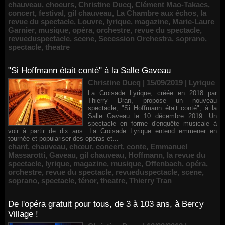
chauveau
,
choeurs
,
Christine Ducq
,
Clément Mao-Takacs
,
concert
,
festival
,
gil chauveau
,
La Chambre aux échos
,
la
revue du spectacle
,
Louvre
,
lyrique
,
magazine
,
Marie-Laure
Garnier
,
musique
,
opéra
,
orchestre
,
revue du spectacle
,
revueduspectacle
,
scene
,
Secession Orchestra
,
soprano
,
spectacle
,
theatre
"Si Hoffmann était conté" à la Salle Gaveau
Christine Ducq | 15/09/2019
|
Lyrique
La Croisade Lyrique, créée en 2018 par
Thierry Dran, propose un nouveau
spectacle, "Si Hoffmann était conté", à la
Salle Gaveau le 10 décembre 2019. Un
spectacle en forme d'enquête musicale à
voir à partir de dix ans. La Croisade Lyrique entend emmener en
tournée et populariser des opéras et...
chant
,
chauveau
,
chœur
,
concert
,
conte
,
Emmanuel
Massarotti
,
Gaveau
,
gil chauveau
,
Hoffmann
,
la revue du
spectacle
,
lyrique
,
magazine
,
musique
,
Offenbach
,
opéra
,
orchestre
,
revue du spectacle
,
revueduspectacle
,
scene
,
soprano
,
spectacle
,
ténor
,
theatre
,
Thierry Tran
De l'opéra gratuit pour tous, de 3 à 103 ans, à Bercy
Village !