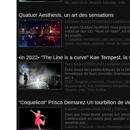
dix
,
spectacle
,
theatre
,
tumulus
,
voix
Quatuor Aesthesis, un art des sensations
Christine Ducq | 07/10/2022
|
CédéDévé
Le jeune Quatuor Aesthesis nous propos
extrait de leur CD, "Hush no more", est 
les projets...
a cappella
,
Aesthesis
,
alto
,
baryton
,
ch
move
,
musique
,
quatuor
,
revue du spec
•In 2022• "The Line is a curve" Kae Tempest, l
Yves Kafka | 29/07/2022
|
Avignon 2022
Écho vivant des poètes épiques de la Gr
l'enveloppe de leurs sonorités charmeuse
qui, à...
2022
,
Avignon
,
chanson
,
chauveau
,
cla
du spectacle
,
line
,
londonien
,
magazine
theatre
,
voix
,
Yves Kafka
"Coquelicot" Prisca Demarez Un tourbillon de vie
Isabelle Lauriou | 05/07/2022
|
Trib'Une
Alors que Peter Brook prenait son envol 
Contrescarpe en soirée pour assister à
remercie pas...
cabaret
,
chanson
,
chant
,
chauveau
,
Con