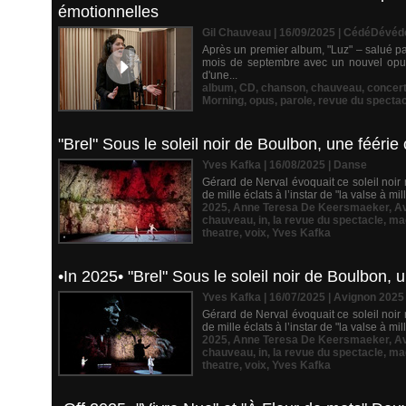
émotionnelles
Gil Chauveau | 16/09/2025
|
CédéDévéd
Après un premier album, "Luz" – salué par
mois de septembre avec un nouvel opus 
d'une...
album
,
CD
,
chanson
,
chauveau
,
concer
Morning
,
opus
,
parole
,
revue du spectac
"Brel" Sous le soleil noir de Boulbon, une féér
Yves Kafka | 16/08/2025
|
Danse
Gérard de Nerval évoquait ce soleil noir 
de mille éclats à l’instar de "la valse à mi
2025
,
Anne Teresa De Keersmaeker
,
A
chauveau
,
in
,
la revue du spectacle
,
ma
theatre
,
voix
,
Yves Kafka
•In 2025• "Brel" Sous le soleil noir de Boulbon,
Yves Kafka | 16/07/2025
|
Avignon 2025
Gérard de Nerval évoquait ce soleil noir 
de mille éclats à l’instar de "la valse à mi
2025
,
Anne Teresa De Keersmaeker
,
A
chauveau
,
in
,
la revue du spectacle
,
ma
theatre
,
voix
,
Yves Kafka