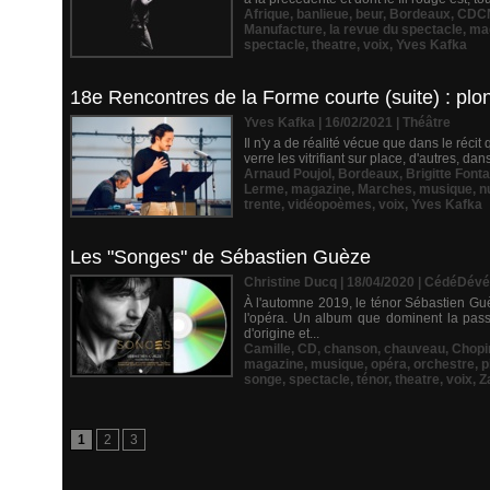
Afrique
,
banlieue
,
beur
,
Bordeaux
,
CDC
Manufacture
,
la revue du spectacle
,
ma
spectacle
,
theatre
,
voix
,
Yves Kafka
18e Rencontres de la Forme courte (suite) : pl
Yves Kafka | 16/02/2021
|
Théâtre
Il n'y a de réalité vécue que dans le réci
verre les vitrifiant sur place, d'autres, da
Arnaud Poujol
,
Bordeaux
,
Brigitte Font
Lerme
,
magazine
,
Marches
,
musique
,
n
trente
,
vidéopoèmes
,
voix
,
Yves Kafka
Les "Songes" de Sébastien Guèze
Christine Ducq | 18/04/2020
|
CédéDévé
À l'automne 2019, le ténor Sébastien Guè
l'opéra. Un album que dominent la pass
d'origine et...
Camille
,
CD
,
chanson
,
chauveau
,
Chopi
magazine
,
musique
,
opéra
,
orchestre
,
p
songe
,
spectacle
,
ténor
,
theatre
,
voix
,
Z
1
2
3