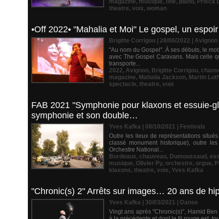
magazine
,
musique
,
one
,
piano
,
Prisca
theatre
,
voix
,
woman
•Off 2022• "Mahalia et Moi" Le gospel, un espoir 
Brigitte Corrigou | 28/06/2022
|
Avignon
"Au nom du Gospel". À ses débuts, le mo
avec The Gospel Caravans. Mais celle qu
transporte...
2022
,
Avignon
,
Brigitte Corrigou
,
chans
magazine
,
Mahalia Jackson
,
Martin Lut
spectacle
,
theatre
,
voix
FAB 2021 "Symphonie pour klaxons et essuie-gla
symphonie et son double…
Yves Kafka | 08/10/2021
|
Festivals
Outre les lieux de représentations situ
classé monument historique), outre les
Orchestre National...
Bordeaux
,
chauveau
,
Dumoussaud
,
ess
musique
,
Olivier Py
,
orchestre
,
orgue
,
P
klaxons
,
theatre
,
voix
,
Yves Kafka
"Chronic(s) 2" Arrêts sur images… 20 ans de hip-
Yves Kafka | 30/03/2021
|
Danse
Vingt ans après "Chronic(s)", Hamid Ben 
à la précédente et dont le fil rouge est, t