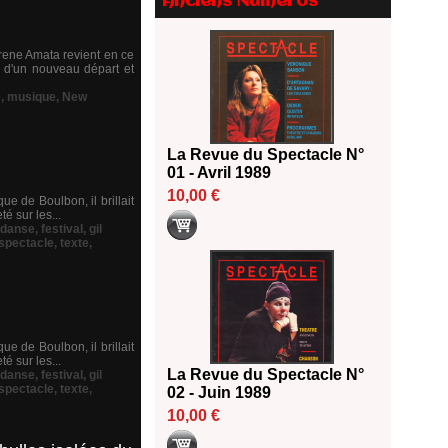
Anciens Numéros
2026
18/06/2026
Les 10 lauréats du Fonds
Irene Amata revient en ce
e d'un nouveau départ et
Grandes Formes Théâtre 2026
SACD
e
,
musique
,
New
13/06/2026
Nomination de Nathalie
La Revue du Spectacle N°
Garraud et Olivier Saccomano à
01 - Avril 1989
la direction du Théâtre de
Gennevilliers - CDN
10,00 €
e de Boulbon, il brillait
13/06/2026
é sur les...
danse
,
festival
,
gil
Dispositif SACD Auteurs
spectacle
,
texte
,
d'espaces : les lauréats 2026
18/03/2026
e de Boulbon, il brillait
é sur les...
La Revue du Spectacle N°
danse
,
festival
,
gil
spectacle
,
texte
,
02 - Juin 1989
10,00 €