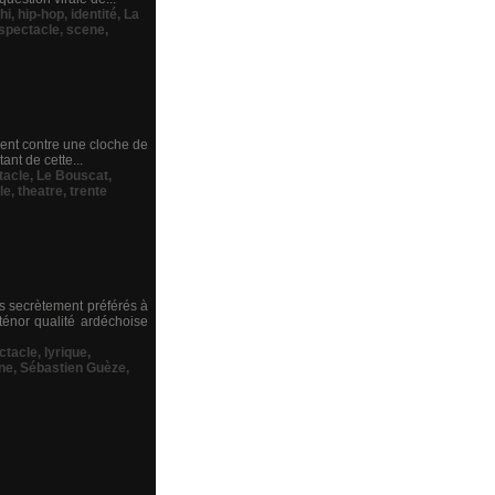
hi
,
hip-hop
,
identité
,
La
spectacle
,
scene
,
mment contre une cloche de
ant de cette...
tacle
,
Le Bouscat
,
le
,
theatre
,
trente
s secrètement préférés à
ténor qualité ardéchoise
ctacle
,
lyrique
,
ne
,
Sébastien Guèze
,