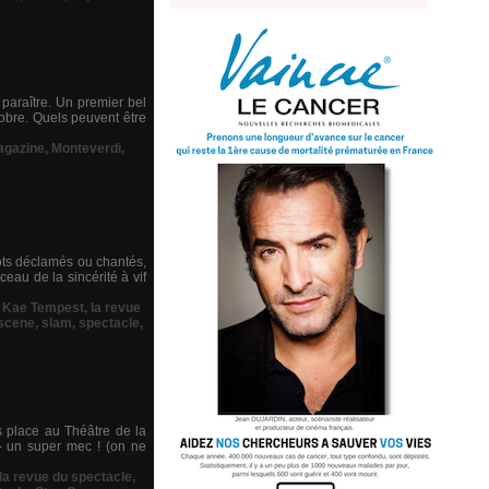
araître. Un premier bel
tobre. Quels peuvent être
gazine
,
Monteverdi
,
ots déclamés ou chantés,
eau de la sincérité à vif
,
Kae Tempest
,
la revue
scene
,
slam
,
spectacle
,
is place au Théâtre de la
- un super mec ! (on ne
la revue du spectacle
,