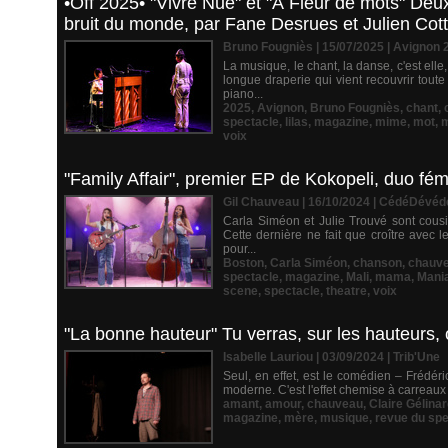
•Off 2025• "Vivre Nue" et "À Fleur de mots" De
bruit du monde, par Fane Desrues et Julien Cot
Bruno Fougniès | 15/07/2025
|
Avignon 
La musique, le chant, la danse, c'est elle
longue draperie qui vient recouvrir tou
piano...
2025
,
Avignon
,
Bruno Fougniès
,
chant
,
spectacle
,
lilas
,
magazine
,
mime
,
mot
,
m
voix
"Family Affair", premier EP de Kokopeli, duo fém
Gil Chauveau | 16/10/2024
|
CédéDévéd
Carla Siméon et Julie Trouvé sont cous
Cette dernière ne fait que croître avec l
pour...
Boston
,
Carla Siméon
,
chanson
,
chauv
spectacle
,
magazine
,
Mali
,
mama
,
Mani
scene
,
spectacle
,
theatre
,
voix
"La bonne hauteur" Tu verras, sur les hauteurs, 
Isabelle Lauriou | 03/09/2024
|
Trib'Une
Seul, en effet, est le comédien – Frédéri
moderne. C'est l'effet chemise à carreaux e
amant
,
amour
,
chauveau
,
Claire Gélina
magazine
,
mère
,
musique
,
revue du spe