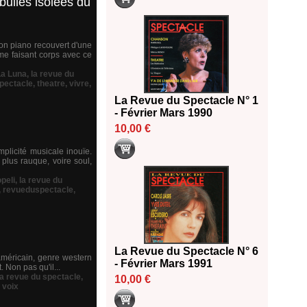
ulles isolées du
 son piano recouvert d'une
me faisant corps avec ce
La Luna
,
la revue du
pectacle
,
theatre
,
vivre
,
La Revue du Spectacle N° 1
- Février Mars 1990
10,00 €
plicité musicale inouïe.
 plus rauque, voire soul,
peli
,
la revue du
,
revueduspectacle
,
La Revue du Spectacle N° 6
 américain, genre western
- Février Mars 1991
 Non pas qu'il...
la revue du spectacle
,
10,00 €
,
voix