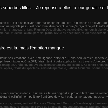
s superbes filles… Je repense à elles, à leur gouaille et 
n qu'il faille se motiver pour quitter son nid douillet un dimanche de février qua
qu'on ne regrette pas. C'est donc muni d'un parapluie que j'ai rejoint ce joli théâtre d
nnier
,
chauveau
,
enfant
,
Flannan Obé
,
gil chauveau
,
gouaille
,
humour
,
Isabelle 
ic-hall
,
musique
,
ouate
,
paradis
,
piano
,
revue du spectacle
,
revueduspectacle
,
x
aire est là, mais l'émotion manque
rsuit ses créations avec l'intelligence artificielle. Dans son dernier spectacle,
 philosophiques et ChatGPT, faisant tenir à cette application, au travers d'une prog
l
,
chanson
,
Châtelet
,
chauveau
,
gil chauveau
,
IA
,
Intelligence
,
Keiichiro Shibuya
ra
,
opéra
,
revue du spectacle
,
revueduspectacle
,
Safidin Alouache
,
scene
,
spec
us voici emmenés dans un univers à la fois original et profond tant dans sa rech
nt grand et l'infiniment petit aux frontières du vivant et de la mort auquel nous co
ie
,
corps
,
danse
,
festival
,
François Chaignaud
,
Geoffroy Jourdain
,
gil chauveau
,
ne
,
musique
,
renaissance
,
revue du spectacle
,
revueduspectacle
,
Safidin Aloua