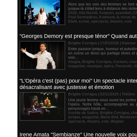
Alors que les voix des femmes se font en
jusque-là s'était tenu à distance des viole
2026
,
Aïla Navidi
,
Avignon
,
ayatollah
,
Ch
Paul Sermadiras
,
Komeyni
,
la revue du
Elahi
,
scene
,
spectacle
,
theatre
,
voix
"Georges Demory est presque ténor" Quand autod
Brigitte Corrigou | 17/03/2026
|
Humour
Entre passion lyrique, humour et autodé
en scène un ténor qui partage rêves et g
voix....
Alagna
,
Brigitte Corrigou
,
Carmen
,
chan
magazine
,
musique
,
opéra
,
Pavarotti
,
r
"L'Opéra c'est (pas) pour moi" Un spectacle inter
désacralisant avec justesse et émotion
Brigitte Corrigou | 02/12/2025
|
Théâtre
Une jeune femme nous ouvre les portes d
l'opéra. Notre hôte, accompagnée au
personnages hauts en...
Aurélie de Solère
,
Brigitte Corrigou
,
ch
lyrique
,
magazine
,
Marie Bell
,
Montever
spectacle
,
theatre
,
voix
,
Wagner
Irene Amata "Sembianze" Une nouvelle voix pour 