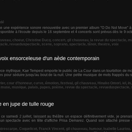
dé
e une expérience sonore renouvelée avec un premier album "O Do Not Move" à p
disponible à l'écoute depuis le 16 septembre et 4 concerts sont prévus dès le 9 oc
auveau
,
choeur
,
Christine Ducq
,
concert
,
gil chauveau
,
la revue du spectacle
,
ma
tacle
,
revueduspectacle
,
scene
,
soprano
,
spectacle
,
ténor
,
theatre
,
voix
a voix ensorceleuse d'un aède contemporain
èce mythique, Kae Tempest emporte le public de La Cour dans un tourbillon de m
s pour séduire jusqu'au bout de la nuit. Une petite musique de mots frappés du sc
vier
,
cour d'honneur
,
curve
,
émotion
,
festival
,
gil chauveau
,
Hinako Omori
,
iel
,
In
,
muse
,
musique
,
palais
,
papes
,
poème
,
revue du spectacle
,
revueduspectacle
,
 en jupe de tulle rouge
ce samedi 2 juillet, laissant au théâtre un espace définitivement vide, je prena
 un spectacle avec en tête d'affiche Prisa Demarez. Quand son attaché presse 
trescarpe
,
Coquelicot
,
Franck Vincent
,
gil chauveau
,
humour
,
Isabelle Lauriou
,