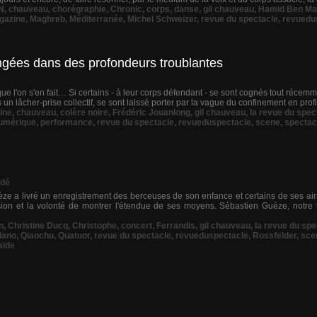
N
,
chauveau
,
chorégraphie
,
Chronic
,
corps
,
danse
,
gil chauveau
,
Hamid Ben Ma
gazine
,
Maghreb
,
Méditerranée
,
Michel Schweizer
,
revue du spectacle
,
revuedu
ongées dans des profondeurs troublantes
t que l'on s'en fait… Si certains - à leur corps défendant - se sont cognés tout réce
ns un lâcher-prise collectif, se sont laissé porter par la vague du confinement en profit
aine
,
chauveau
,
colère noire
,
Frédéric Jouanlong
,
gil chauveau
,
la revue du spec
umérique
,
performance
,
revue du spectacle
,
revueduspectacle
,
scene
,
spectac
dé
ze a livré un enregistrement des berceuses de son enfance et certains de ses air
ion et la volonté de montrer l'étendue de ses moyens. Sébastien Guèze, notre 
n
,
Christine Ducq
,
Christophe
,
concert
,
Ferrandis
,
gil chauveau
,
la revue du spe
iano
,
Qiaochu
,
Quatuor
,
revue du spectacle
,
revueduspectacle
,
Rossfelder
,
sce
aïde