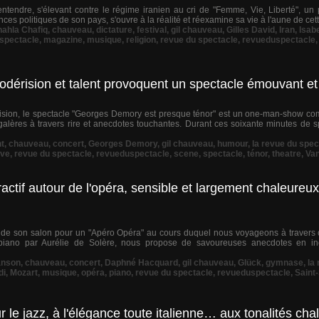
tendre, s'élevant contre le régime iranien au cri de "Femme, Vie, Liberté", un p
nces politiques de son pays, s'ouvre à la réalité et réexamine sa vie à l'aune de cet
ahla Chafiq
,
chauveau
,
dictature
,
festival
,
gil chauveau
,
Gilles David
,
Iran
,
Isab
 spectacle
,
magazine
,
musique
,
religion
,
revue du spectacle
,
revueduspectacle
érision et talent provoquent un spectacle émouvant et
rision, le spectacle "Georges Demory est presque ténor" est un one-man-show com
alères à travers rire et anecdotes touchantes. Durant ces soixante minutes de sp
t
,
chauveau
,
concert
,
Georges Demory
,
gil chauveau
,
humour
,
la revue du spec
êve
,
revue du spectacle
,
revueduspectacle
,
scene
,
spectacle
,
ténor
,
theatre
,
Va
actif autour de l'opéra, sensible et largement chaleureux
e son salon pour un "Apéro Opéra" au cours duquel nous voyageons à travers ci
 piano par Aurélie de Solère, nous propose de savoureuses anecdotes en i
anson
,
chauveau
,
concert
,
Daphné Hacquard
,
gil chauveau
,
Glück
,
gymnase
,
la
di
,
Mozart
,
musique
,
opéra
,
piano
,
revue du spectacle
,
revueduspectacle
,
Saint
le jazz, à l'élégance toute italienne… aux tonalités cha