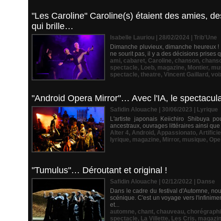
"Les Caroline" Caroline(s) étaient des amies, de
qui brille…
Isabelle Lauriou | 28/02/2024
|
Trib'Une
Dimanche pluvieux, dimanche heureux ! Bie
ne sourit pas, il y a des décisions prises 
ami
,
cabaret
,
Caroline
,
chanson
,
chanso
spectacle
,
Loeb
,
magazine
,
Montier
,
mus
spectacle
,
theatre
,
Vincent Gaillard
,
voi
"Android Opera Mirror"… Avec l'IA, le spectacul
Safidin Alouache | 30/06/2023
|
Lyrique
L'artiste japonais Keiichiro Shibuya pou
ancestraux, ouvrages littéraires ainsi que
Alter 4
,
Android
,
Appassionato
,
Artificie
lyrique
,
magazine
,
Mirror
,
musique
,
Ope
"Tumulus"… Déroutant et original !
Safidin Alouache | 02/12/2022
|
Danse
Dans le cadre du festival d'Automne, no
scénique. C'est un voyage vers l'infinime
et...
automne
,
chant
,
chauveau
,
chorégraph
spectacle
,
La Villette
,
Les Cris
,
magazi