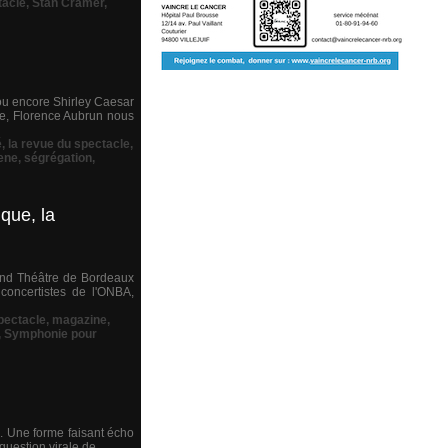
tacle
,
Stan Cramer
,
ou encore Shirley Caesar
le, Florence Aubrun nous
é
,
la revue du spectacle
,
ene
,
ségrégation
,
que, la
rand Théâtre de Bordeaux
concertistes de l'ONBA,
pectacle
,
magazine
,
,
Symphonie pour
. Une forme faisant écho
question virale de...