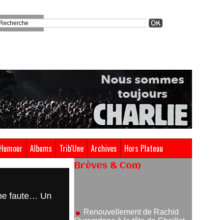
Humour
Albums
Trib'Une
Archives
Hors Plateau
Brèves & Com
Renouvellement de Rachid
Ouramdane à la tête de Chaillot-
 une faute… Un
Théâtre national de la danse
05/08/2026
Nomination de Jérôme