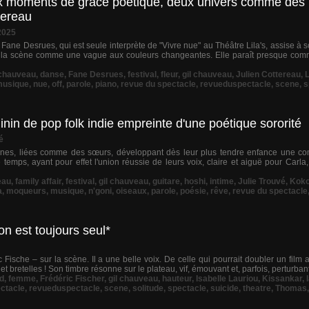
ux moments de grâce poétique, deux univers comme des b
tereau
2025
, Fane Desrues, qui est seule interprète de "Vivre nue" au Théâtre Lila's, assise à
te la scène comme une vague aux couleurs changeantes. Elle paraît presque com
chauveau
,
danse
,
Fane Desrues
,
festival
,
fleur
,
gil chauveau
,
Julien Cottereau
,
usique
,
nue
,
off
,
parole
,
piano
,
revue du spectacle
,
revueduspectacle
,
scene
,
s
inin de pop folk indie empreinte d'une poétique sororité
é
ines, liées comme des sœurs, développant dès leur plus tendre enfance une com
e temps, ayant pour effet l'union réussie de leurs voix, claire et aiguë pour Carla,
eau
,
family affair
,
festival
,
gil chauveau
,
guitare
,
hoshi
,
intime
,
Julie Trouvé
,
Koko
a
,
moqueurs
,
musique
,
n'goni
,
oiseaux
,
parole
,
poésie
,
rêve
,
revue du spectacle
on est toujours seul*
c Fische – sur la scène. Il a une belle voix. De celle qui pourrait doubler un film
t bretelles ! Son timbre résonne sur le plateau, vif, émouvant et, parfois, perturbant.
rd
,
femme
,
Frédéric Fischer
,
gil chauveau
,
hauteur
,
Isabelle Lauriou
,
Kissankar
,
ctacle
,
revueduspectacle
,
scene
,
solitude
,
spectacle
,
suicide
,
theatre
,
Thomas