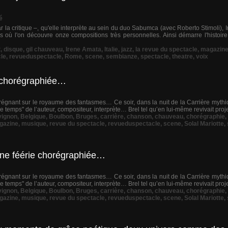
é
 la critique –, qu'elle interprète au sein du duo Sabumca (avec Roberto Stimoli), 
où l'on découvre onze compositions très personnelles. Ainsi démarre l'histoir
t
,
disque
,
gil chauveau
,
Irene Amata
,
Italie
,
jazz
,
la revue du spectacle
,
magazin
le
,
revueduspectacle
,
Rome
,
scene
,
sembianze
,
spectacle
,
theatre
,
voix
ie chorégraphiée…
régnant sur le royaume des fantasmes… Ce soir, dans la nuit de la Carrière mythiqu
lle temps" de l’auteur, compositeur, interprète… Brel tel qu’en lui-même revivait projet
vignon
,
Belgique
,
Boulbon
,
Bruges
,
carrière
,
chanson
,
chauveau
,
chorégraphie
,
gazine
,
musique
,
revue du spectacle
,
revueduspectacle
,
scene
,
Solal Mariotte
,
 une féérie chorégraphiée…
régnant sur le royaume des fantasmes… Ce soir, dans la nuit de la Carrière mythiqu
lle temps" de l’auteur, compositeur, interprète… Brel tel qu’en lui-même revivait projet
vignon
,
Belgique
,
Boulbon
,
Bruges
,
carrière
,
chanson
,
chauveau
,
chorégraphie
,
gazine
,
musique
,
revue du spectacle
,
revueduspectacle
,
scene
,
Solal Mariotte
,