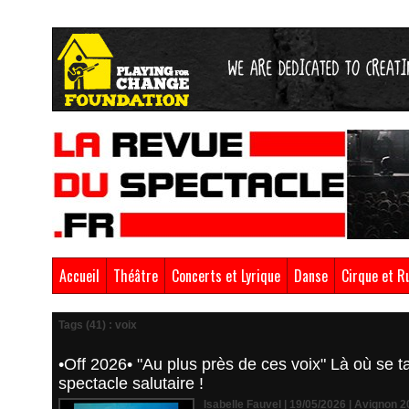
Accueil
Théâtre
Concerts et Lyrique
Danse
Cirque et R
Tags (41) : voix
•Off 2026• "Au plus près de ces voix" Là où se t
spectacle salutaire !
Isabelle Fauvel | 19/05/2026
|
Avignon 2