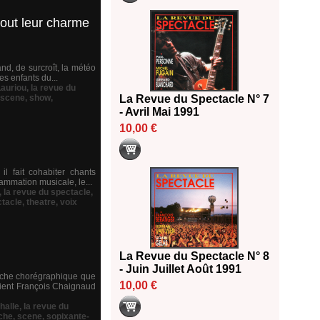
tout leur charme
nd, de surcroît, la météo
es enfants du...
Lauriou
,
la revue du
scene
,
show
,
La Revue du Spectacle N° 7
- Avril Mai 1991
10,00 €
 il fait cohabiter chants
rammation musicale, le...
,
la revue du spectacle
,
tacle
,
theatre
,
voix
La Revue du Spectacle N° 8
- Juin Juillet Août 1991
erche chorégraphique que
10,00 €
nvient François Chaignaud
halle
,
la revue du
che
,
scene
,
sopixante-