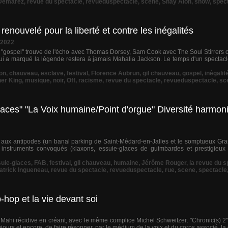
 Demarez
,
revue du spectacle
,
revueduspectacle
,
scene
,
Shay Alon
,
show
,
spec
renouvelé pour la liberté et contre les inégalités
 2022
t "gospel" trouve de l'écho avec Thomas Dorsey, Sam Cook avec The Soul Stirrers 
i a marqué la légende restera à jamais Mahalia Jackson. Le temps d'un spectac
on
,
chauveau
,
esclave
,
festival
,
Florence Aubrun
,
gil chauveau
,
gospel
,
inégalit
her King
,
musique
,
noir
,
Off
,
racisme
,
revue du spectacle
,
revueduspectacle
,
sc
ces" "La Voix humaine/Point d'orgue" Diversité harmoni
és aux antipodes (un banal parking de Saint-Médard-en-Jalles et le somptueux G
 instruments convoqués (klaxons, essuie-glaces de guimbardes et prestigieux 
uie-glaces
,
FAB
,
festival
,
gil chauveau
,
humaine
,
Jérôme Rouger
,
la revue du s
atrick Ingueneau
,
revue du spectacle
,
revueduspectacle
,
rue
,
scene
,
spectacle
hop et la vie devant soi
Mahi récidive en créant, avec le même complice Michel Schweitzer, "Chronic(s) 2"
oujours et encore, de faire résonner, par le médium de la voix et du corps associé, la 