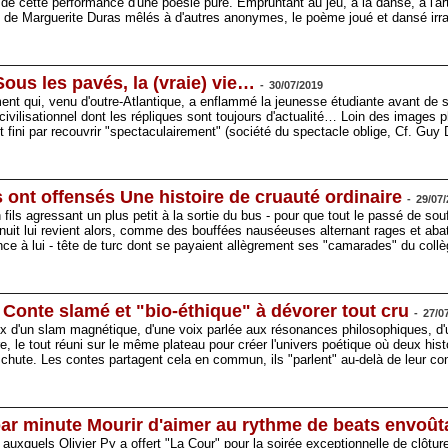
l" de cette performance d'une poésie pure. Empruntant au jeu, à la danse, à l'ar
s de Marguerite Duras mêlés à d'autres anonymes, le poème joué et dansé irr
ous les pavés, la (vraie) vie…
-
30/07/2019
ment qui, venu d'outre-Atlantique, a enflammé la jeunesse étudiante avant de 
ivilisationnel dont les répliques sont toujours d'actualité… Loin des images
t fini par recouvrir "spectaculairement" (société du spectacle oblige, Cf. Gu
 ont offensés Une histoire de cruauté ordinaire
-
29/07
n fils agressant un plus petit à la sortie du bus - pour que tout le passé de sou
 nuit lui revient alors, comme des bouffées nauséeuses alternant rages et aba
nce à lui - tête de turc dont se payaient allègrement ses "camarades" du col
 Conte slamé et "bio-éthique" à dévorer tout cru
-
27/0
 mix d'un slam magnétique, d'une voix parlée aux résonances philosophiques, d
tre, le tout réuni sur le même plateau pour créer l'univers poétique où deux histo
 chute. Les contes partagent cela en commun, ils "parlent" au-delà de leur c
par minute Mourir d'aimer au rythme de beats envoût
uxquels Olivier Py a offert "La Cour" pour la soirée exceptionnelle de clôture