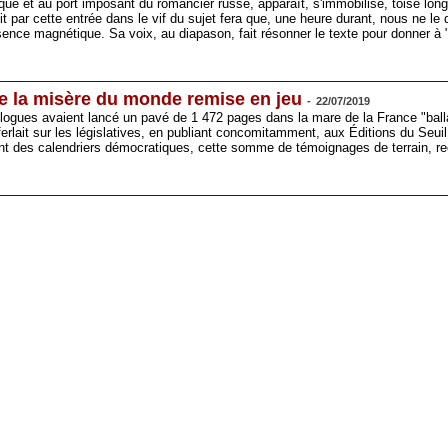
tique et au port imposant du romancier russe, apparaît, s'immobilise, toise lo
it par cette entrée dans le vif du sujet fera que, une heure durant, nous ne le 
ence magnétique. Sa voix, au diapason, fait résonner le texte pour donner à 
ute la misère du monde remise en jeu
-
22/07/2019
ologues avaient lancé un pavé de 1 472 pages dans la mare de la France "bal
rlait sur les législatives, en publiant concomitamment, aux Éditions du Seuil
uant des calendriers démocratiques, cette somme de témoignages de terrain, re