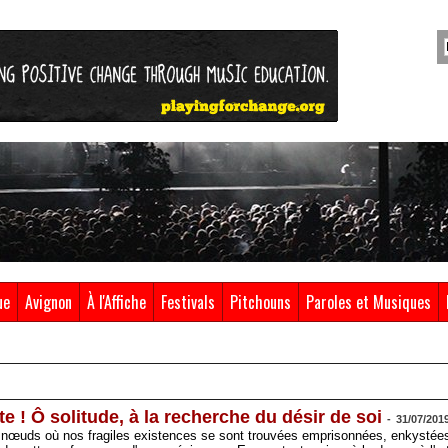
ue
Avignon
À l'Affiche
Festivals
Pitchouns
Paroles et Musiques
e ! Ô solitude, à la recherche du désir de soi
-
31/07/201
 nœuds où nos fragiles existences se sont trouvées emprisonnées, enkystée