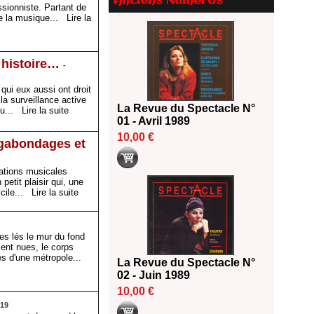
Anciens Numéros
Le palmarès des prix SACD
sionniste. Partant de
2026
 de la musique...
Lire la
18/06/2026
Les 10 lauréats du Fonds
 histoire…
Grandes Formes Théâtre 2026
-
SACD
 qui eux aussi ont droit
13/06/2026
a surveillance active
La Revue du Spectacle N°
Nomination de Nathalie
 du...
Lire la suite
01 - Avril 1989
Garraud et Olivier Saccomano à
la direction du Théâtre de
10,00 €
agabondages et
Gennevilliers - CDN
13/06/2026
rations musicales
Dispositif SACD Auteurs
etit plaisir qui, une
icile...
Lire la suite
d'espaces : les lauréats 2026
18/03/2026
es lés le mur du fond
ent nues, le corps
es d'une métropole...
La Revue du Spectacle N°
02 - Juin 1989
10,00 €
019