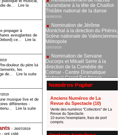
t plastique et musical,
Nomination de Jérôme
adie de...
Lire la
Montchal à la direction du Phénix,
Scène nationale de Valenciennes
Métropole
22/07/2026
se propager à
 phares aveuglantes de
Nomination de Servane
y Debord) ce...
Lire la
Ducorps et Mikaël Serre à la
direction de la Comédie de
Colmar - Centre Dramatique
National Grand Est Alsace
/2019
07/07/2026
ffre-douleur du père lui
ttements, les
Thomas Jolly et Laëtitia
lège de...
Lire la suite
Guédon nommés à la direction du
TNP
Numéros Papier
02/07/2026
7/2019
Fonds SACD Théâtre : les
Anciens Numéros de La
'une musique live et de
lauréats 2026
Revue du Spectacle (10)
ires différentes -
ontenu...
Lire la suite
23/06/2026
Vente des numéros "Collectors" de La
Revue du Spectacle.
Dispositif ARTCENA Écrire
10 euros l'exemplaire, frais de port
compris.
pour le cirque, les lauréats 2026 !
ants
-
26/07/2019
20/06/2026
 - ont créé