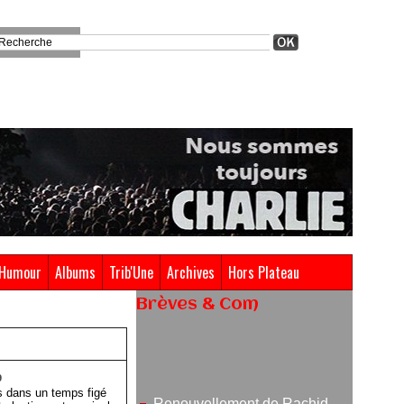
Humour
Albums
Trib'Une
Archives
Hors Plateau
Brèves & Com
Renouvellement de Rachid
Ouramdane à la tête de Chaillot-
Théâtre national de la danse
9
s dans un temps figé
05/08/2026