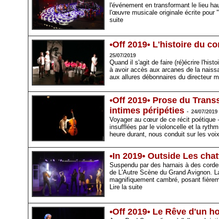
l'événement en transformant le lieu ha
l'œuvre musicale originale écrite pour
suite
•Off 2019• L'histoire du
25/07/2019
Quand il s'agit de faire (ré)écrire l'hi
à avoir accès aux arcanes de la naiss
aux allures débonnaires du directeur m
•Off 2019• Prose du Trans
intimes péripéties
-
24/07/2019
Voyager au cœur de ce récit poétique - 
insufflées par le violoncelle et la ryt
heure durant, nous conduit sur les voix
•In 2019• Outside Les chat
Suspendu par des harnais à des cordes
de L'Autre Scène du Grand Avignon. L
magnifiquement cambré, posant fièreme
Lire la suite
•Off 2019• Le Rêve d'un h