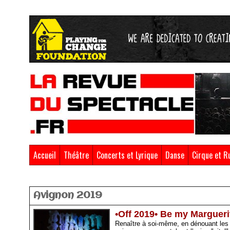
Accueil
Théâtre
Concerts et Lyrique
Danse
Cirque et R
Accueil
>
Avignon 2019
Avignon 2019
•Off 2019• Be my Marguerit
Renaître à soi-même, en dénouant les