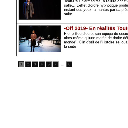
Jean-Paul Sermadiras, à l'allure chris
salle… L'effet d'ordre hypnotique produ
instant des yeux, aimantés par sa prés
suite
•Off 2019• En réalités To
Pierre Bourdieu et son équipe de soci
alors même qu'une marée de droite défe
monde". Clin d'œil de l'Histoire se jo
la suite
1
2
3
4
5
»
...
6