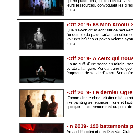
qui ne passe pas, tel est l'enjeu "vita
leurs ressources, convoquant les dire
suite
•Off 2019• 68 Mon Amour S
Que n'a-t-on dit et écrit sur ce mouve
l'ensemble du pays, créant un séisme c
voitures brûlées et pavés volants ayan
suite
•Off 2019• À ceux qui nous
Il aura suffi d'une scène en miroir - so
éclate à la figure. Pendant une longue
fragments de sa vie d'avant. Son enfa
•Off 2019• Le dernier Ogre
D'abord dire le choc artistique lié au
live painting se répondant l'une et l'au
quoique… - se rencontrent au point de
•In 2019• 120 battements 
Arnaud Rebotini et son Dan Van Club - a