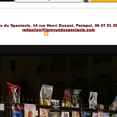
e du Spectacle, 14 rue Henri Dunant, Paimpol, 06 07 51 3
redaction@larevueduspectacle.com
Plan du site
|
Syndication
|
Powered by WM