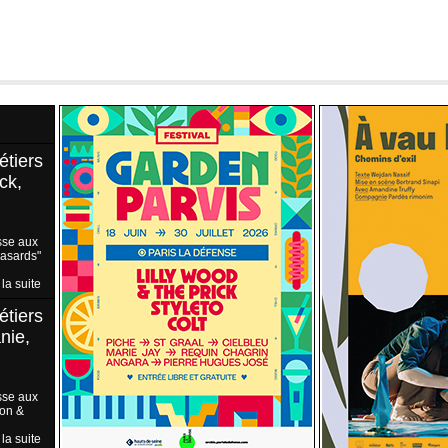
étiers
ck,
sse aux
Hasards"
 la suite
étiers
nie,
sse aux
ion &
 la suite