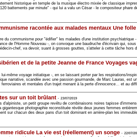
utement historique en temple de la musique électro mixée de classique impres
 "120 battements par minute" - qui lui a valu un César - le compositeur phare
 communisme racontée aux malades mentaux Une folle
stoire du communisme pour "édifier" les malades d'une institution psychiatrique -
ance de l'Homme Nouveau -, on convoque une baudruche d'écrivain qui, sous l
édecin-chef, va devoir, suant à grosses gouttes, s'atteler à cette tâche hors
sibérien et de la petite Jeanne de France Voyages v
lui-même voyage initiatique -, en se laissant porter par les respirations/inspi
hmique narrative, scandée avec une passion gourmande, de Marc Lauras, est un p
 ferroviaires et mentales d'un trajet menant à la perte d'innocence… et au diff
tes sur un toit brûlant
-
23/07/2019
 d'alpiniste, un petit groupe revêtu de combinaisons noires tapisse d'immens
a gigantesque photographie reconstituée révèle deux jeunes femmes entièrem
nt sur chacun des deux pans d'un toit dominant en arrière-plan les immeubl
omme ridicule La vie est (réellement) un songe
-
22/07/2