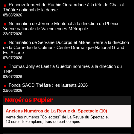
05/08/2026
Nomination de Jérôme Montchal à la direction du Phénix,
Scène nationale de Valenciennes Métropole
22/07/2026
Nomination de Servane Ducorps et Mikaël Serre à la direction
de la Comédie de Colmar - Centre Dramatique National Grand
Est Alsace
07/07/2026
Thomas Jolly et Laëtitia Guédon nommés à la direction du
TNP
02/07/2026
Fonds SACD Théâtre : les lauréats 2026
23/06/2026
Dispositif ARTCENA Écrire pour le cirque, les lauréats 2026 !
20/06/2026
Le palmarès des prix SACD 2026
Numéros Papier
18/06/2026
Anciens Numéros de La Revue du Spectacle (10)
Les 10 lauréats du Fonds Grandes Formes Théâtre 2026
SACD
Vente des numéros "Collectors" de La Revue du Spectacle.
10 euros l'exemplaire, frais de port compris.
13/06/2026
Nomination de Nathalie Garraud et Olivier Saccomano à la