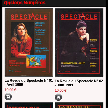
direction du Théâtre de Gennevilliers - CDN
Anciens Numéros
13/06/2026
Dispositif SACD Auteurs d'espaces : les lauréats 2026
18/03/2026
La Revue du Spectacle N° 01
La Revue du Spectacle N° 02
- Avril 1989
- Juin 1989
10,00 €
10,00 €