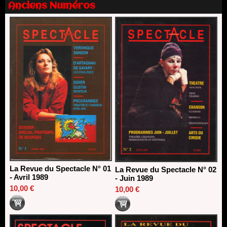
Anciens Numéros
Nomination de Nathalie Garraud et Olivier Saccomano à la
direction du Théâtre de Gennevilliers - CDN
13/06/2026
Dispositif SACD Auteurs d'espaces : les lauréats 2026
18/03/2026
La Revue du Spectacle N° 01
La Revue du Spectacle N° 02
- Avril 1989
- Juin 1989
10,00 €
10,00 €