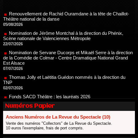
Renouvellement de Rachid Ouramdane à la tête de Chaillot-
Théâtre national de la danse
05/08/2026
Nomination de Jérôme Montchal à la direction du Phénix,
Scène nationale de Valenciennes Métropole
22/07/2026
Nomination de Servane Ducorps et Mikaël Serre à la direction
de la Comédie de Colmar - Centre Dramatique National Grand
Est Alsace
07/07/2026
Thomas Jolly et Laëtitia Guédon nommés à la direction du
TNP
02/07/2026
Fonds SACD Théâtre : les lauréats 2026
23/06/2026
Dispositif ARTCENA Écrire pour le cirque, les lauréats 2026 !
20/06/2026
Numéros Papier
Le palmarès des prix SACD 2026
Anciens Numéros de La Revue du Spectacle (10)
18/06/2026
Vente des numéros "Collectors" de La Revue du Spectacle.
Les 10 lauréats du Fonds Grandes Formes Théâtre 2026
10 euros l'exemplaire, frais de port compris.
SACD
13/06/2026