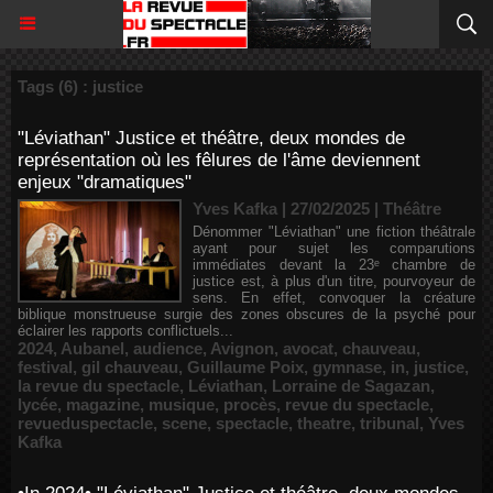
Tags (6) : justice
"Léviathan" Justice et théâtre, deux mondes de
représentation où les fêlures de l'âme deviennent
enjeux "dramatiques"
Yves Kafka | 27/02/2025
|
Théâtre
Dénommer "Léviathan" une fiction théâtrale
ayant pour sujet les comparutions
immédiates devant la 23ᵉ chambre de
justice est, à plus d'un titre, pourvoyeur de
sens. En effet, convoquer la créature
biblique monstrueuse surgie des zones obscures de la psyché pour
éclairer les rapports conflictuels...
2024
,
Aubanel
,
audience
,
Avignon
,
avocat
,
chauveau
,
festival
,
gil chauveau
,
Guillaume Poix
,
gymnase
,
in
,
justice
,
la revue du spectacle
,
Léviathan
,
Lorraine de Sagazan
,
lycée
,
magazine
,
musique
,
procès
,
revue du spectacle
,
revueduspectacle
,
scene
,
spectacle
,
theatre
,
tribunal
,
Yves
Kafka