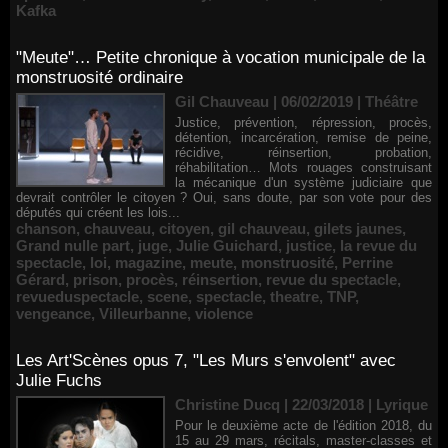
Kafka
"Meute"… Petite chronique à vocation municipale de la
monstruosité ordinaire
Gil Chauveau | 06/02/2019
|
Théâtre
Justice, prévention, répression, procès,
détention, incarcération, remise de peine,
récidive, réinsertion, probation,
réhabilitation… Mots rouages construisant
la mécanique d'un système judiciaire que
devrait contrôler le citoyen ? Oui, sans doute, par son vote pour des
députés qui créent les lois...
chanson
,
chauveau
,
citoyen
,
gil chauveau
,
gilets jaunes
,
Grand nulle part
,
juge
,
Julie Guichard
,
justice
,
la revue du
spectacle
,
loi
,
magazine
,
meute
,
monstruosité
,
Perrine
Gérard
,
prison
,
procès
,
réinsertion
,
revue du spectacle
,
revueduspectacle
,
scene
,
spectacle
,
theatre
,
TNP
,
vengeance
,
Villeurbanne
,
violence
Les Art'Scènes opus 7, "Les Murs s'envolent" avec
Julie Fuchs
Christine Ducq | 22/03/2018
|
Lyrique
Pour le deuxième acte de l'édition 2018, du
15 au 29 mars, récitals, master-classes et