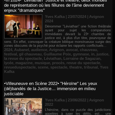
•In 2024• "Léviathan" Justice et théâtre, deux mondes
de représentation où les fêlures de l'âme deviennent
enjeux "dramatiques"
Yves Kafka | 23/07/2024
|
Avignon
2024
Dénommer "Léviathan" une fiction théâtrale
ayant pour sujet les comparutions
immédiates devant la 23ᵉ chambre de
justice est, à plus d'un titre, pourvoyeur de
sens. En effet, convoquer la créature biblique monstrueuse surgie des
zones obscures de la psyché pour éclairer les rapports conflictuels...
2024
,
Aubanel
,
audience
,
Avignon
,
avocat
,
chauveau
,
festival
,
gil chauveau
,
Guillaume Poix
,
gymnase
,
in
,
justice
,
la revue du spectacle
,
Léviathan
,
Lorraine de Sagazan
,
lycée
,
magazine
,
musique
,
procès
,
revue du spectacle
,
revueduspectacle
,
scene
,
spectacle
,
theatre
,
tribunal
,
Yves
Kafka
•Villeuneuve en Scène 2022• "Héroïne" Les yeux
(dé)bandés de la Justice… immersion en milieu
justiciable
Yves Kafka | 23/06/2022
|
Avignon
2022
L'héroïne, dans ce puzzle des juridictions
appelées à juger les délits, est… une