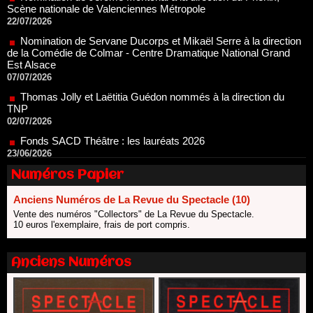
Nomination de Servane Ducorps et Mikaël Serre à la direction
de la Comédie de Colmar - Centre Dramatique National Grand
Est Alsace
07/07/2026
Thomas Jolly et Laëtitia Guédon nommés à la direction du
TNP
02/07/2026
Fonds SACD Théâtre : les lauréats 2026
23/06/2026
Dispositif ARTCENA Écrire pour le cirque, les lauréats 2026 !
20/06/2026
Le palmarès des prix SACD 2026
Numéros Papier
18/06/2026
Anciens Numéros de La Revue du Spectacle (10)
Les 10 lauréats du Fonds Grandes Formes Théâtre 2026
Vente des numéros "Collectors" de La Revue du Spectacle.
SACD
10 euros l'exemplaire, frais de port compris.
13/06/2026
Nomination de Nathalie Garraud et Olivier Saccomano à la
direction du Théâtre de Gennevilliers - CDN
Anciens Numéros
13/06/2026
Dispositif SACD Auteurs d'espaces : les lauréats 2026
18/03/2026