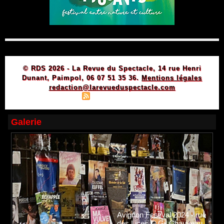
© RDS 2026 - La Revue du Spectacle, 14 rue Henri
Dunant, Paimpol, 06 07 51 35 36.
Mentions légales
redaction@larevueduspectacle.com
|
|
Plan du site
Syndication
Powered by WM
Galerie
Avignon Festival 2024 - rue
des Lices © Gil Chauveau.