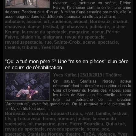
avocate. La metteuse en scène, Périne
Faivre, l'a choisie comme on élit une amie
de cœur. Pendant plus d'un an, à raison d'une semaine par mois, elle l'a
accompagnée dans les différents tribunaux où elle avait affaire,...
abbatiale
,
accusé
,
art
,
audience
,
avocat
,
Bordeaux
,
chahut
,
chauveau
,
danse
,
festival
,
gil chauveau
,
judiciaire
,
justice
,
Krump
,
la revue du spectacle
,
magazine
,
oseur
,
Périne
Faivre
,
plaidoirie
,
plaignant
,
revue du spectacle
,
revueduspectacle
,
rue
,
Sainte-Croix
,
scene
,
spectacle
,
theatre
,
tribunal
,
Yves Kafka
"Qui a tué mon père ?" Une "mise en pièces" d'un père
en cours de réhabilitation
Yves Kafka | 25/10/2019
|
Théâtre
On savait Stanislas Nordey acteur
démesuré dont la dernière apparition dans la
Cour d'Honneur du Palais des Papes, sous
les traits de Stan - un fils rebelle - tenant
tête au patriarche de la création
"Architecture", avait fait grand bruit. On le retrouve sur le plateau du
TnBA, en fils tout aussi...
Bordeaux
,
chauveau
,
Édouard Louis
,
FAB
,
famille
,
festival
,
fils
,
gil chauveau
,
homo
,
humour
,
justice
,
la revue du
spectacle
,
loi
,
magazine
,
père
,
Pierre Bourdieu
,
Qui a tué
,
revue du spectacle
,
revueduspectacle
,
scene
,
sex
,
spectacle
,
Stanislas Nordey
,
theatre
,
TnBA
,
violence
,
Yves