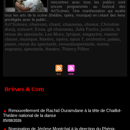
rencontres avec tous les publics sont
encore programmés au festival des
Art'Scènes. Une manifestation qui exalte
tous les arts de la scène (théâtre, opéra, musique) en créant des liens
privilégiés avec le public...
Art'Scènes
,
chanson
,
chant
,
chauveau
,
choeur
,
Christine
ducq
,
concert
,
Ensa
,
gil chauveau
,
Julie Fuchs
,
justice
,
la
revue du spectacle
,
Les Murs
,
lyrique
,
magazine
,
master
classe
,
musique
,
Nantes
,
opéra
,
opus 7
,
orchestre
,
palais
,
piano
,
revue du spectacle
,
revueduspectacle
,
scene
,
soprano
,
spectacle
,
theatre
,
Thierry Pillon
Brèves & Com
Renouvellement de Rachid Ouramdane à la tête de Chaillot-
Théâtre national de la danse
05/08/2026
Nomination de Jérôme Montchal à la direction du Phénix,
Scène nationale de Valenciennes Métropole
22/07/2026