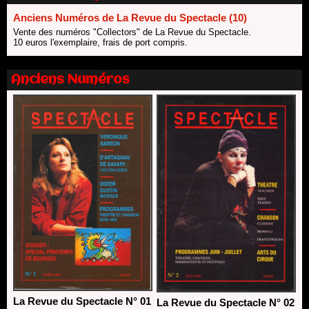
Nomination de Nathalie Garraud et Olivier Saccomano à la
Anciens Numéros de La Revue du Spectacle (10)
direction du Théâtre de Gennevilliers - CDN
Vente des numéros "Collectors" de La Revue du Spectacle.
13/06/2026
10 euros l'exemplaire, frais de port compris.
Dispositif SACD Auteurs d'espaces : les lauréats 2026
18/03/2026
Anciens Numéros
La Revue du Spectacle N° 01
La Revue du Spectacle N° 02