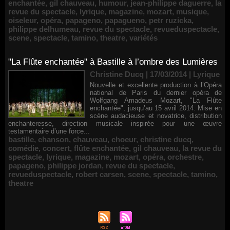
enchantée
,
gil chauveau
,
humour
,
jean-philippe daguerre
,
la
revue du spectacle
,
lyrique
,
magazine
,
mozart
,
musique
,
oiseleur
,
opéra
,
papageno
,
papagueno
,
petr ruzicka
,
philippe delhumeau
,
revue du spectacle
,
revueduspectacle
,
scene
,
spectacle
,
tamino
,
theatre
,
variétés
"La Flûte enchantée" à Bastille à l’ombre des Lumières
Christine Ducq | 17/03/2014
|
Lyrique
Nouvelle et excellente production à l’Opéra
national de Paris du dernier opéra de
Wolfgang Amadeus Mozart, "La Flûte
enchantée", jusqu’au 15 avril 2014. Mise en
scène audacieuse et novatrice, distribution
enchanteresse, direction musicale inspirée pour une œuvre
testamentaire d’une force...
bastille
,
chanson
,
chauveau
,
choeur
,
christine ducq
,
comédie
,
concert
,
flûte enchantée
,
gil chauveau
,
la revue du
spectacle
,
lyrique
,
magazine
,
mozart
,
opéra
,
orchestre
,
papageno
,
philippe jordan
,
revue du spectacle
,
revueduspectacle
,
robert carsen
,
scene
,
spectacle
,
tamino
,
theatre
Renouvellement de Rachid Ouramdane à la tête de Chaillot-