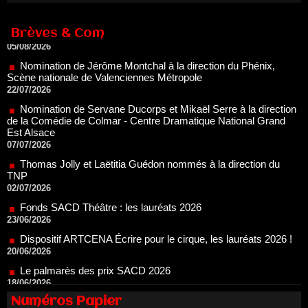
Théâtre national de la danse
05/08/2026
Brèves & Com
Nomination de Jérôme Montchal à la direction du Phénix,
Scène nationale de Valenciennes Métropole
22/07/2026
Nomination de Servane Ducorps et Mikaël Serre à la direction
de la Comédie de Colmar - Centre Dramatique National Grand
Est Alsace
07/07/2026
Thomas Jolly et Laëtitia Guédon nommés à la direction du
TNP
02/07/2026
Fonds SACD Théâtre : les lauréats 2026
23/06/2026
Dispositif ARTCENA Écrire pour le cirque, les lauréats 2026 !
20/06/2026
Le palmarès des prix SACD 2026
18/06/2026
Les 10 lauréats du Fonds Grandes Formes Théâtre 2026
SACD
Numéros Papier
13/06/2026