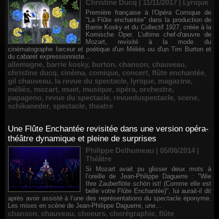
Christine Ducq | 11/11/2017
|
Lyrique
Première française à l'Opéra Comique de
"La Flûte enchantée" dans la production de
Barrie Kosky et du Collectif 1927, créée à la
Komische Oper. L'ultime chef-d'œuvre de
Mozart, revisité à la mode du
cinématographe farceur et poétique d'un Méliès ou d'un Tim Burton et
du cabaret expressionniste...
allemagne
,
barrie kosky
,
burton
,
chanson
,
chauveau
,
christine ducq
,
cinéma
,
comique
,
concert
,
flûte enchantée
,
gil chauveau
,
la revue du spectacle
,
lyrique
,
magazine
,
méliès
,
mozart
,
muet
,
musique
,
opéra
,
orchestre
,
papageno
,
revue du spectacle
,
revueduspectacle
,
scene
,
schikaneder
,
spectacle
,
theatre
Une Flûte Enchantée revisitée dans une version opéra-
théâtre dynamique et pleine de surprises
Philippe Delhumeau | 05/06/2014
|
Théâtre
Si Mozart avait pu glisser deux mots à
l’oreille de Jean-Philippe Daguerre : "Wie
Ihre Zauberflöte schön ist! (Comme elle est
belle votre Flûte Enchantée)", lui aurait-il dit
après avoir assisté à l’une des représentations du spectacle éponyme.
Les mises en scène de Jean-Philippe Daguerre, une...
chanson
,
chauveau
,
choeurs
,
chorégraphie
,
flûte