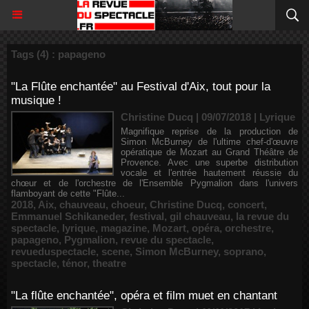
Tags (4) : papageno
"La Flûte enchantée" au Festival d'Aix, tout pour la
musique !
Christine Ducq | 09/07/2018
|
Lyrique
Magnifique reprise de la production de
Simon McBurney de l'ultime chef-d'œuvre
opératique de Mozart au Grand Théâtre de
Provence. Avec une superbe distribution
vocale et l'entrée hautement réussie du
chœur et de l'orchestre de l'Ensemble Pygmalion dans l'univers
flamboyant de cette "Flûte...
2018
,
Aix
,
chauveau
,
choeur
,
Christine Ducq
,
concert
,
Emmanuel Schikaneder
,
festival
,
gil chauveau
,
la revue du
spectacle
,
lyrique
,
magazine
,
Mozart
,
opéra
,
orchestre
,
papageno
,
Pygmalion
,
revue du spectacle
,
revueduspectacle
,
scene
,
Simon McBurney
,
soprano
,
spectacle
,
ténor
,
theatre
"La flûte enchantée", opéra et film muet en chantant