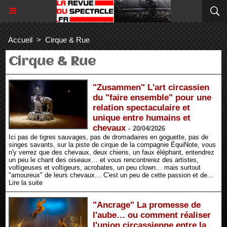
Accueil
>
Cirque & Rue
Cirque & Rue
"Zusammen" L'art circassien
du "faire ensemble" pour une
relation spectaculaire et
unique entre humains et
chevaux
-
20/04/2026
Ici pas de tigres sauvages, pas de dromadaires en goguette, pas de
singes savants, sur la piste de cirque de la compagnie ÉquiNote, vous
n'y verrez que des chevaux, deux chiens, un faux éléphant, entendrez
un peu le chant des oiseaux… et vous rencontrerez des artistes,
voltigeuses et voltigeurs, acrobates, un peu clown… mais surtout
"amoureux" de leurs chevaux… C'est un peu de cette passion et de...
Lire la suite
"Ancrage" La promesse de
l'aube… ou comment réaliser
l'union circassienne entre la