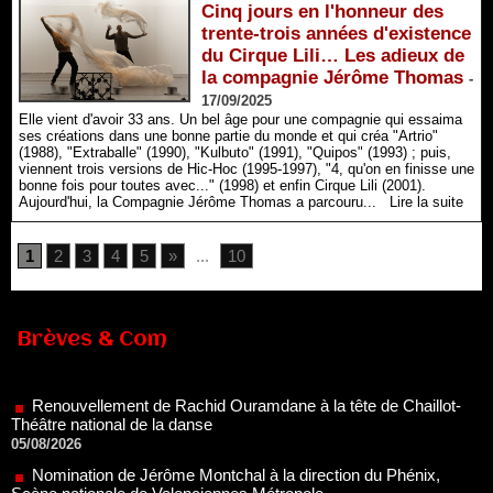
Cinq jours en l'honneur des
trente-trois années d'existence
du Cirque Lili… Les adieux de
la compagnie Jérôme Thomas
-
17/09/2025
Elle vient d'avoir 33 ans. Un bel âge pour une compagnie qui essaima
ses créations dans une bonne partie du monde et qui créa "Artrio"
(1988), "Extraballe" (1990), "Kulbuto" (1991), "Quipos" (1993) ; puis,
viennent trois versions de Hic-Hoc (1995-1997), "4, qu'on en finisse une
bonne fois pour toutes avec..." (1998) et enfin Cirque Lili (2001).
Aujourd'hui, la Compagnie Jérôme Thomas a parcouru...
Lire la suite
1
2
3
4
5
»
...
10
Brèves & Com
Renouvellement de Rachid Ouramdane à la tête de Chaillot-
Théâtre national de la danse
05/08/2026
Nomination de Jérôme Montchal à la direction du Phénix,
Scène nationale de Valenciennes Métropole
22/07/2026
Nomination de Servane Ducorps et Mikaël Serre à la direction