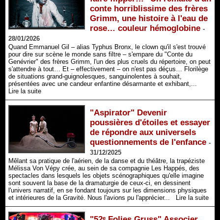
conte horriblissime des frères
Grimm, une histoire à l'eau de
rose… couleur hémoglobine
-
28/01/2026
Quand Emmanuel Gil – alias Typhus Bronx, le clown qu'il s'est trouvé
pour dire sur scène le monde sans filtre – s'empare du "Conte du
Genévrier" des frères Grimm, l'un des plus cruels du répertoire, on peut
s'attendre à tout… Et – effectivement – on n'est pas déçus… Florilège
de situations grand-guignolesques, sanguinolentes à souhait,
présentées avec une candeur enfantine désarmante et exhibant,...
Lire la suite
"Aspirator" Devenir
poussières d'étoiles et essayer
de répondre aux universels
questionnements de l'enfance
-
31/12/2025
Mêlant sa pratique de l'aérien, de la danse et du théâtre, la trapéziste
Mélissa Von Vépy crée, au sein de sa compagnie Les Happés, des
spectacles dans lesquels les objets scénographiques qu'elle imagine
sont souvent la base de la dramaturgie de ceux-ci, en dessinent
l'univers narratif, en se fondant toujours sur les dimensions physiques
et intérieures de la Gravité. Nous l'avions pu l'apprécier...
Lire la suite
"52ᵉ Folies Gruss" Associer