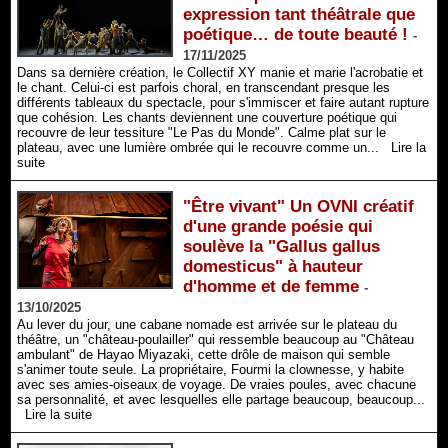
expression tant théâtrale que
poétique… de toute beauté !
-
17/11/2025
Dans sa dernière création, le Collectif XY manie et marie l'acrobatie et
le chant. Celui-ci est parfois choral, en transcendant presque les
différents tableaux du spectacle, pour s'immiscer et faire autant rupture
que cohésion. Les chants deviennent une couverture poétique qui
recouvre de leur tessiture "Le Pas du Monde". Calme plat sur le
plateau, avec une lumière ombrée qui le recouvre comme un...
Lire la
suite
"Être vivant" Un OVNI créatif
d'une grande poésie qui
soulève la "Gallus gallus
domesticus" à hauteur
d'homme et de femme
-
13/10/2025
Au lever du jour, une cabane nomade est arrivée sur le plateau du
théâtre, un "château-poulailler" qui ressemble beaucoup au "Château
ambulant" de Hayao Miyazaki, cette drôle de maison qui semble
s'animer toute seule. La propriétaire, Fourmi la clownesse, y habite
avec ses amies-oiseaux de voyage. De vraies poules, avec chacune
sa personnalité, et avec lesquelles elle partage beaucoup, beaucoup...
Lire la suite