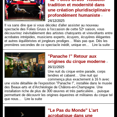
tradition et modernité dans
une création pluridisciplinaire
profondément humaniste
-
24/12/2025
Il va sans dire que si vous décidez d'aller assister au nouveau
spectacle des Folies Gruss à l'occasion de cette 52ᵉ saison, vous
découvrirez inévitablement des artistes chatoyants et virevoltants entre
acrobates intrépides, musiciens experts, écuyers, écuyères élégantes
et autres équilibristes et jongleurs prodiges… Mais pas que. Dès les
premières secondes de ce spectacle inédit, unique en...
Lire la suite
"Panache !" Retour aux
origines du cirque moderne
-
26/11/2025
Une nuit du cirque entre parade, corps
tendres et cabaret… Une nuit qui
commença plus exactement à 16 h avec
une visite détaillée de l'exposition "Panache !", installée dans le musée
des Beaux-arts et d’Archéologie de Châlons-en-Champagne. Une
installation riche de plus de 300 œuvres et très particulière… puisque
permettant de découvrir les origines équestres et militaires du cirque tel
que nous...
Lire la suite
"Le Pas du Monde" L'art
acrobatique dans une