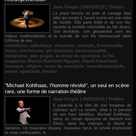
Jean Grapin | 04/03/2019
|
Théâtre
La jeune femme en jean et corsage bleu
pâle qui monte à l'avant scène est une mère
de famille. Elle parle d'elle et de son fils,
raconte la montée irrésistible au fait divers.
Son évolution, son glissement vers les
milieux traditionalistes et le suicide de son fils homosexuel dans
l'officine de ses...
castellucci
,
catholique
,
chauveau
,
clavecin
,
Emmanuelle
Hiron
,
extrémisme
,
gil chauveau
,
homosexualité
,
intégrisme
,
jean grapin
,
la revue du spectacle
,
le fils
,
magazine
,
Marine Bachelot Nguyen. David Gauchard
,
musique
,
religion
,
revue du spectacle
,
revueduspectacle
,
scene
,
spectacle
,
theatre
"Michael Kohlhaas, l'homme révolté", un seul en scène
rare, une forme de narration-théâtre
Jean Grapin | 26/02/2019
|
Théâtre
Il caracole à la tête de son troupeau de
chevaux qu'il va vendre, béat à la pensée
de son futur bénéfice. Michael Kohlhaas,
héros du roman éponyme de Henrich von
Kleist, aime les chevaux, la liberté et
l'aisance. Un mauvaise douane, mauvaise farce, loi privée improvisée
et vraie confiscation, le...