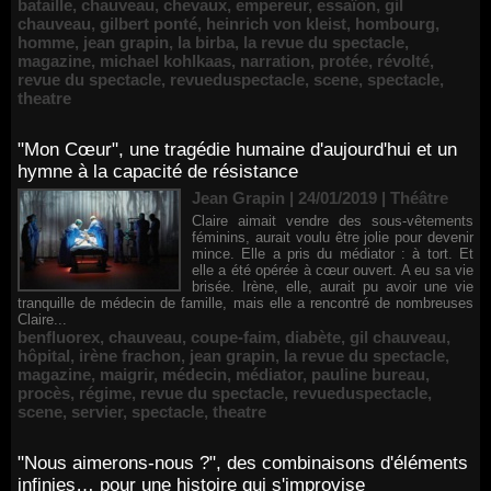
bataille
,
chauveau
,
chevaux
,
empereur
,
essaïon
,
gil
chauveau
,
gilbert ponté
,
heinrich von kleist
,
hombourg
,
homme
,
jean grapin
,
la birba
,
la revue du spectacle
,
magazine
,
michael kohlkaas
,
narration
,
protée
,
révolté
,
revue du spectacle
,
revueduspectacle
,
scene
,
spectacle
,
theatre
"Mon Cœur", une tragédie humaine d'aujourd'hui et un
hymne à la capacité de résistance
Jean Grapin | 24/01/2019
|
Théâtre
Claire aimait vendre des sous-vêtements
féminins, aurait voulu être jolie pour devenir
mince. Elle a pris du médiator : à tort. Et
elle a été opérée à cœur ouvert. A eu sa vie
brisée. Irène, elle, aurait pu avoir une vie
tranquille de médecin de famille, mais elle a rencontré de nombreuses
Claire...
benfluorex
,
chauveau
,
coupe-faim
,
diabète
,
gil chauveau
,
hôpital
,
irène frachon
,
jean grapin
,
la revue du spectacle
,
magazine
,
maigrir
,
médecin
,
médiator
,
pauline bureau
,
procès
,
régime
,
revue du spectacle
,
revueduspectacle
,
scene
,
servier
,
spectacle
,
theatre
"Nous aimerons-nous ?", des combinaisons d'éléments
infinies… pour une histoire qui s'improvise