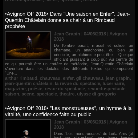
•Avignon Off 2018• Dans "Une saison en Enfer", Jean-
Quentin Châtelain donne sa chair à un Rimbaud
prophète
Jean Grapin | 04/06/2018
|
Avignon
2018
De l'ombre paraît, massif et solide, un
chamane, un anachorète, ou bien un
cénobite, un alchimiste peut-être… Quelque
officiant puissant à coup sûr. Au centre de
ce qui pourrait être un cratère de météorite, Jean-Quentin Châtelain
s'aventure dans les dédales des différents textes qui composent
"Une...
arthur rimbaud
,
chauveau
,
enfer
,
gil chauveau
,
jean grapin
,
jean-quentin châtelain
,
la revue du spectacle
,
lucernaire
,
magazine
,
poésie
,
revue du spectacle
,
revueduspectacle
,
saison
,
scene
,
spectacle
,
theatre
,
ulysse di gregorio
•Avignon Off 2018• "Les monstrueuses", un hymne à la
vitalité, une confidence faite au public
Jean Grapin | 03/06/2018
|
Avignon
2018
Dans "Les monstrueuses" de Leïla Anis (et