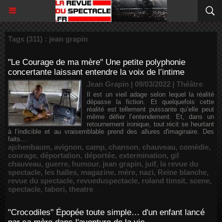
Tags (311) : jean grapin
"Le Courage de ma mère" Une petite polyphonie
concertante laissant entendre la voix de l’intime
Jean Grapin | 09/03/2022
|
Théâtre
Il est un vieil adage selon lequel la réalité
dépasse la fiction. Et quelquefois cette
réalité est tellement puissante qu’elle peut
même défier l’entendement. Et, dans un
retournement ironique, tout récit se heurtant
à l’indicible et au vraisemblable prend des allures d'imaginaire. Des
faits...
ajchenbaum
,
avignon
,
camp
,
chanson
,
chauveau
,
comédie
,
courage
,
déportation
,
déportée
,
extermination
,
gil
chauveau
,
guerre
,
humour
,
jean grapin
,
juif
,
la revue du
spectacle
,
les halles
,
magazine
,
mère
,
nazi
,
Reine blanche
,
revue du spectacle
,
revueduspectacle
,
roland timsit
,
scene
,
spectacle
,
tabori
,
theatre
"Crocodiles" Épopée toute simple… d'un enfant lancé