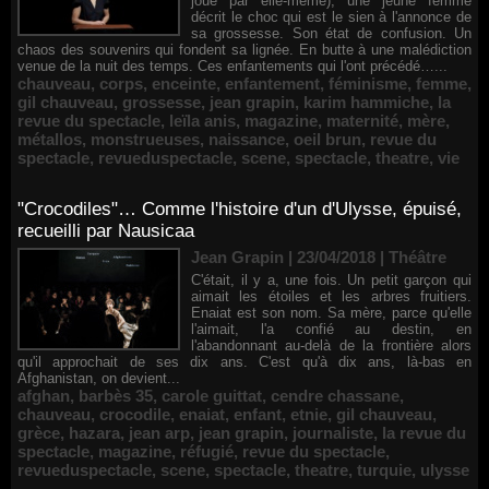
joué par elle-même), une jeune femme
décrit le choc qui est le sien à l'annonce de
sa grossesse. Son état de confusion. Un
chaos des souvenirs qui fondent sa lignée. En butte à une malédiction
venue de la nuit des temps. Ces enfantements qui l'ont précédé…...
chauveau
,
corps
,
enceinte
,
enfantement
,
féminisme
,
femme
,
gil chauveau
,
grossesse
,
jean grapin
,
karim hammiche
,
la
revue du spectacle
,
leïla anis
,
magazine
,
maternité
,
mère
,
métallos
,
monstrueuses
,
naissance
,
oeil brun
,
revue du
spectacle
,
revueduspectacle
,
scene
,
spectacle
,
theatre
,
vie
"Crocodiles"… Comme l'histoire d'un d'Ulysse, épuisé,
recueilli par Nausicaa
Jean Grapin | 23/04/2018
|
Théâtre
C'était, il y a, une fois. Un petit garçon qui
aimait les étoiles et les arbres fruitiers.
Enaiat est son nom. Sa mère, parce qu'elle
l'aimait, l'a confié au destin, en
l'abandonnant au-delà de la frontière alors
qu'il approchait de ses dix ans. C'est qu'à dix ans, là-bas en
Afghanistan, on devient...
afghan
,
barbès 35
,
carole guittat
,
cendre chassane
,
chauveau
,
crocodile
,
enaiat
,
enfant
,
etnie
,
gil chauveau
,
grèce
,
hazara
,
jean arp
,
jean grapin
,
journaliste
,
la revue du
spectacle
,
magazine
,
réfugié
,
revue du spectacle
,
revueduspectacle
,
scene
,
spectacle
,
theatre
,
turquie
,
ulysse