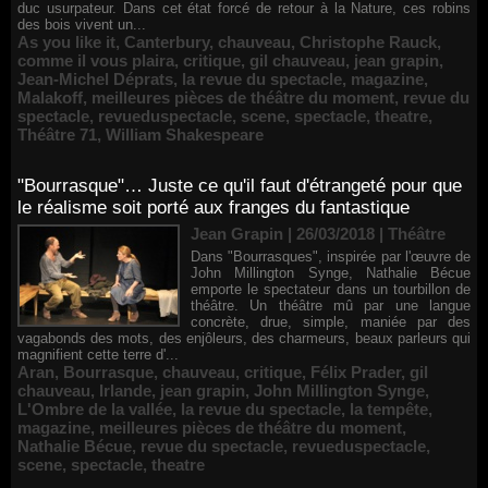
duc usurpateur. Dans cet état forcé de retour à la Nature, ces robins
des bois vivent un...
As you like it
,
Canterbury
,
chauveau
,
Christophe Rauck
,
comme il vous plaira
,
critique
,
gil chauveau
,
jean grapin
,
Jean-Michel Déprats
,
la revue du spectacle
,
magazine
,
Malakoff
,
meilleures pièces de théâtre du moment
,
revue du
spectacle
,
revueduspectacle
,
scene
,
spectacle
,
theatre
,
Théâtre 71
,
William Shakespeare
"Bourrasque"… Juste ce qu'il faut d'étrangeté pour que
le réalisme soit porté aux franges du fantastique
Jean Grapin | 26/03/2018
|
Théâtre
Dans "Bourrasques", inspirée par l'œuvre de
John Millington Synge, Nathalie Bécue
emporte le spectateur dans un tourbillon de
théâtre. Un théâtre mû par une langue
concrète, drue, simple, maniée par des
vagabonds des mots, des enjôleurs, des charmeurs, beaux parleurs qui
magnifient cette terre d'...
Aran
,
Bourrasque
,
chauveau
,
critique
,
Félix Prader
,
gil
chauveau
,
Irlande
,
jean grapin
,
John Millington Synge
,
L'Ombre de la vallée
,
la revue du spectacle
,
la tempête
,
magazine
,
meilleures pièces de théâtre du moment
,
Nathalie Bécue
,
revue du spectacle
,
revueduspectacle
,
scene
,
spectacle
,
theatre