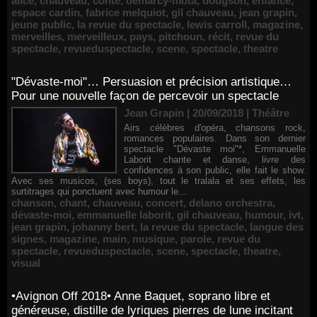
alice
,
chauveau
,
conte
,
demarcy-mota
,
dodgson
,
enfance
,
espace cardin
,
fabrice melquiot
,
gil chauveau
,
jean grapin
,
jeune public
,
la revue du spectacle
,
lewis carroll
,
magazine
,
merveilles
,
merveilleux
,
pays
,
pitchoun
,
récit
,
revue du
spectacle
,
revueduspectacle
,
scene
,
spectacle
,
theatre
"Dévaste-moi"… Persuasion et précision artistique…
Pour une nouvelle façon de percevoir un spectacle
Jean Grapin | 20/09/2018
|
Théâtre
Airs célèbres d'opéra, chansons rock,
romances populaires. Dans son dernier
spectacle "Dévaste moi"*, Emmanuelle
Laborit chante et danse, livre des
confidences à son public, elle fait le show.
Avec ses musicos, (ses boys), tout le tralala et ses effets, les
surtitrages qui ponctuent avec humour le...
chanson
,
chant
,
chauveau
,
concert
,
delano orchestra
,
dévaste-moi
,
emmanuelle laborit
,
gil chauveau
,
humour
,
ivt
,
jean grapin
,
johanny bert
,
la revue du spectacle
,
langue des
signes
,
magazine
,
main
,
musique
,
parole
,
revue du
spectacle
,
revueduspectacle
,
scene
,
spectacle
,
theatre
,
visual
•Avignon Off 2018• Anne Baquet, soprano libre et
généreuse, distille de lyriques pierres de lune incitant