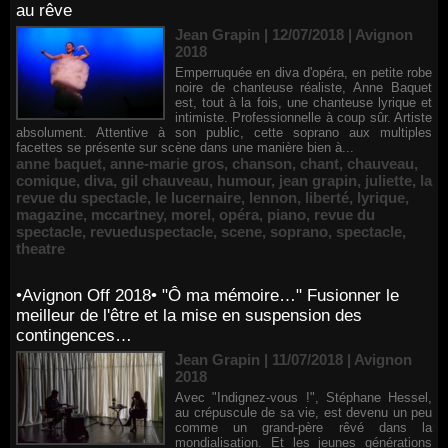
au rêve
Jean Grapin | 12/07/2018
|
Avignon
2018
Emperruquée en diva d'opéra, en petite robe
noire de chanteuse réaliste, Anne Baquet
est, tout à la fois, une chanteuse lyrique et
intimiste. Professionnelle à coup sûr. Artiste
absolument. Attentive à son public, cette soprano aux multiples
facettes se présente sur scène dans une manière bien à...
anne baquet
,
anne-marie gros
,
chanson
,
chant
,
chauveau
,
comique
,
diva
,
gil chauveau
,
humour
,
jean grapin
,
juliette
,
la
revue du spectacle
,
le lucernaire
,
lennon
,
liberté
,
lyrique
,
magazine
,
mccartney
,
morel
,
opéra
,
piano
,
revue du
spectacle
,
revueduspectacle
,
scene
,
soprano
,
spectacle
,
theatre
•Avignon Off 2018• "Ô ma mémoire…" Fusionner le
meilleur de l'être et la mise en suspension des
contingences…
Jean Grapin | 11/07/2018
|
Avignon
2018
Avec "Indignez-vous !", Stéphane Hessel,
au crépuscule de sa vie, est devenu un peu
comme un grand-père rêvé dans la
mondialisation. Et les jeunes générations