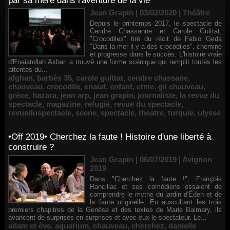
par sa mère dans l'aventure de la vie
Jean Grapin | 03/02/2020
|
Théâtre
Depuis le printemps 2017, le spectacle de
Cendre Chassanne et Carole Guittat,
"Crocodiles" tiré du récit de Fabio Geda
"Dans la mer il y a des crocodiles", chemine
et progresse dans le succès. L'histoire vraie
d'Enaiatollah Akbari a trouvé une forme scénique qui remplit toutes les
attentes du...
afghan
,
barbès 35
,
carole guittat
,
cendre chassane
,
chauveau
,
crocodile
,
enaiat
,
enfant
,
etnie
,
gil chauveau
,
grèce
,
hazara
,
jean arp
,
jean grapin
,
journaliste
,
la revue du
spectacle
,
magazine
,
réfugié
,
revue du spectacle
,
revueduspectacle
,
scene
,
spectacle
,
theatre
,
turquie
,
ulysse
•Off 2019• Cherchez la faute ! Histoire d'une liberté à
construire ?
Jean Grapin | 06/07/2019
|
Avignon
2019
Dans "Cherchez la faute !", François
Rancillac et ses comédiens essaient de
comprendre le mythe du jardin d'Éden et de
la faute originelle. En auscultant les trois
premiers chapitres de la Genèse et des textes de Marie Balmary, ils
avancent de surprises en surprises et avec eux le spectateur. Le...
adam et ève
,
aquarium
,
chauveau
,
cherchez
,
danielle