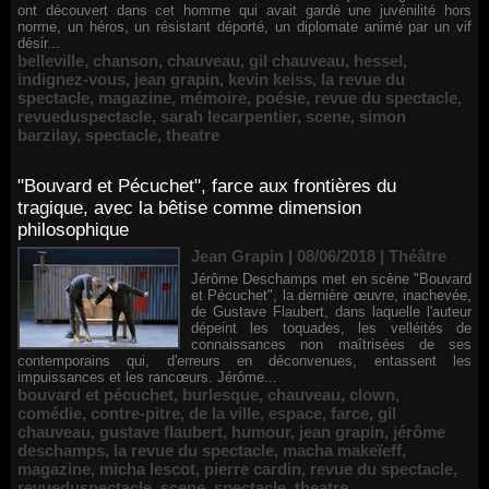
ont découvert dans cet homme qui avait gardé une juvénilité hors
norme, un héros, un résistant déporté, un diplomate animé par un vif
désir...
belleville
,
chanson
,
chauveau
,
gil chauveau
,
hessel
,
indignez-vous
,
jean grapin
,
kevin keiss
,
la revue du
spectacle
,
magazine
,
mémoire
,
poésie
,
revue du spectacle
,
revueduspectacle
,
sarah lecarpentier
,
scene
,
simon
barzilay
,
spectacle
,
theatre
"Bouvard et Pécuchet", farce aux frontières du
tragique, avec la bêtise comme dimension
philosophique
Jean Grapin | 08/06/2018
|
Théâtre
Jérôme Deschamps met en scène "Bouvard
et Pécuchet", la dernière œuvre, inachevée,
de Gustave Flaubert, dans laquelle l'auteur
dépeint les toquades, les velléités de
connaissances non maîtrisées de ses
contemporains qui, d'erreurs en déconvenues, entassent les
impuissances et les rancœurs. Jérôme...
bouvard et pécuchet
,
burlesque
,
chauveau
,
clown
,
comédie
,
contre-pitre
,
de la ville
,
espace
,
farce
,
gil
chauveau
,
gustave flaubert
,
humour
,
jean grapin
,
jérôme
deschamps
,
la revue du spectacle
,
macha makeïeff
,
magazine
,
micha lescot
,
pierre cardin
,
revue du spectacle
,
revueduspectacle
,
scene
,
spectacle
,
theatre