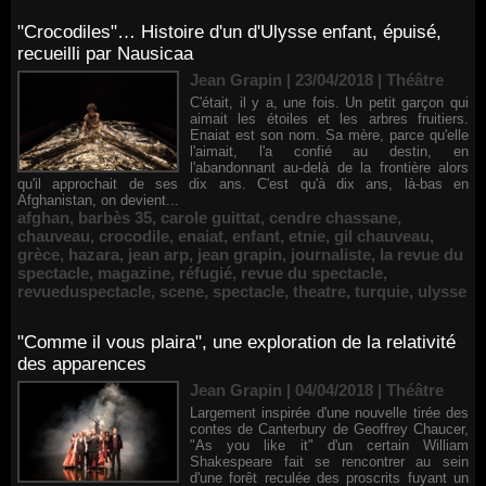
"Crocodiles"… Histoire d'un d'Ulysse enfant, épuisé,
recueilli par Nausicaa
Jean Grapin | 23/04/2018
|
Théâtre
C'était, il y a, une fois. Un petit garçon qui
aimait les étoiles et les arbres fruitiers.
Enaiat est son nom. Sa mère, parce qu'elle
l'aimait, l'a confié au destin, en
l'abandonnant au-delà de la frontière alors
qu'il approchait de ses dix ans. C'est qu'à dix ans, là-bas en
Afghanistan, on devient...
afghan
,
barbès 35
,
carole guittat
,
cendre chassane
,
chauveau
,
crocodile
,
enaiat
,
enfant
,
etnie
,
gil chauveau
,
grèce
,
hazara
,
jean arp
,
jean grapin
,
journaliste
,
la revue du
spectacle
,
magazine
,
réfugié
,
revue du spectacle
,
revueduspectacle
,
scene
,
spectacle
,
theatre
,
turquie
,
ulysse
"Comme il vous plaira", une exploration de la relativité
des apparences
Jean Grapin | 04/04/2018
|
Théâtre
Largement inspirée d'une nouvelle tirée des
contes de Canterbury de Geoffrey Chaucer,
"As you like it" d'un certain William
Shakespeare fait se rencontrer au sein
d'une forêt reculée des proscrits fuyant un