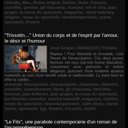
chinsky
,
dieu
,
divine origine
,
élohim
,
faute
,
françois
rancillac
,
genèse
,
gil chauveau
,
humour
,
ish et isha
,
jean
grapin
,
la revue du spectacle
,
magazine
,
marie balmary
,
religion
,
revue du spectacle
,
revueduspectacle
,
scene
,
spectacle
,
theatre
"Trissotin…" Union du corps et de l'esprit par l'amour,
le désir et l'humour
Jean Grapin | 04/04/2019
|
Théâtre
Reprise ! Pour Henriette et Armande, c'est
l'heure de l'émancipation. Ces deux jeunes
femmes ont reçu une très bonne éducation,
s'expriment avec précision et même
élégance, jouissent d'une évidente aisance
matérielle au sein d'une famille solide et traditionnelle. La mère tient en
effet la culotte...
armande
,
bourgeoisie
,
branquignols
,
chauveau
,
clitandre
,
comédie
,
connaissance
,
farce
,
gil chauveau
,
henriette
,
humour
,
jean bellorini
,
jean grapin
,
la revue du spectacle
,
les femmes savantes
,
macha makeïeff
,
magazine
,
molière
,
revue du spectacle
,
revueduspectacle
,
saint-denis
,
savoir
,
scene
,
spectacle
,
tgp
,
theatre
,
trissotin
,
vanité
"Le Fils", une parabole contemporaine d'un roman de
l'incompréhension