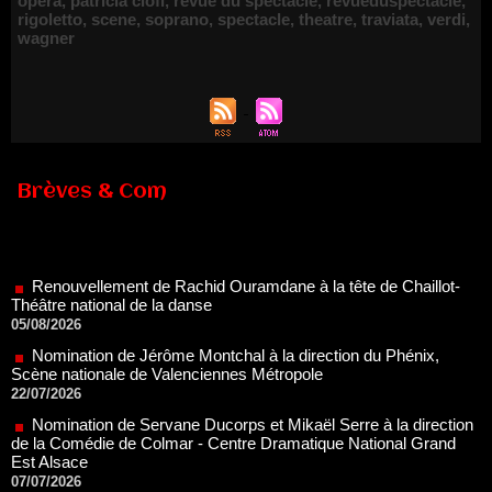
opéra
,
patricia ciofi
,
revue du spectacle
,
revueduspectacle
,
rigoletto
,
scene
,
soprano
,
spectacle
,
theatre
,
traviata
,
verdi
,
wagner
Brèves & Com
Renouvellement de Rachid Ouramdane à la tête de Chaillot-
Théâtre national de la danse
05/08/2026
Nomination de Jérôme Montchal à la direction du Phénix,
Scène nationale de Valenciennes Métropole
22/07/2026
Nomination de Servane Ducorps et Mikaël Serre à la direction
de la Comédie de Colmar - Centre Dramatique National Grand
Est Alsace
07/07/2026
Thomas Jolly et Laëtitia Guédon nommés à la direction du
TNP