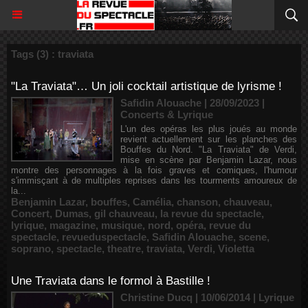
Tags (3) : traviata
"La Traviata"… Un joli cocktail artistique de lyrisme !
Safidin Alouache | 28/09/2023
|
Concerts & Lyrique
L'un des opéras les plus joués au monde
revient actuellement sur les planches des
Bouffes du Nord. "La Traviata" de Verdi,
mise en scène par Benjamin Lazar, nous
montre des personnages à la fois graves et comiques, l'humour
s'immisçant à de multiples reprises dans les tourments amoureux de
la...
Benjamin Lazar
,
bouffes
,
Camélia
,
chanson
,
chauveau
,
Concert
,
Dumas
,
gil chauveau
,
la revue du spectacle
,
lyrique
,
magazine
,
musique
,
nord
,
opéra
,
revue du
spectacle
,
revueduspectacle
,
Safidin Alouache
,
scene
,
soprano
,
spectacle
,
theatre
,
traviata
,
Verdi
,
Violetta
Une Traviata dans le formol à Bastille !
Christine Ducq | 10/06/2014
|
Lyrique