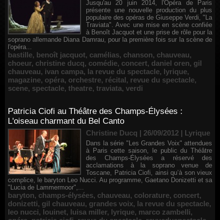
Jusqu'au 20 juin 2014, l'Opéra de Paris
présente une nouvelle production du plus
populaire des opéras de Giuseppe Verdi, "La
Traviata". Avec une mise en scène confiée
à Benoît Jacquot et une prise de rôle pour la
soprano allemande Diana Damrau, pour la première fois sur la scène de
l'opéra...
bastille
,
benoît jacquot
,
camélias
,
chanson
,
chauveau
,
choeur
,
christine ducq
,
comédie
,
concert
,
daniel oren
,
gil
chauveau
,
ivan campa
,
la revue du spectacle
,
lyrique
,
magazine
,
opéra
,
orchestre
,
récital
,
revue du spectacle
,
scene
,
spectacle
,
theatre
,
traviata
,
verdi
Patricia Ciofi au Théâtre des Champs-Élysées :
L'oiseau charmant du Bel Canto
Christine Ducq | 26/09/2012
|
Lyrique
Dans la série "Les Grandes Voix" attendues
à Paris cette saison, le public du Théâtre
des Champs-Élysées a réservé des
acclamations à la soprano venue de
Toscane, Patricia Ciofi, ainsi qu’à son vieux
complice, le baryton Leo Nucci. Au programme, Gaetano Donizetti et sa
"Lucia de Lammermoor",...
baryton
,
champs-élysées
,
chauveau
,
colorature
,
concert
,
donizetti
,
gil chauveau
,
grandes voix
,
la revue du spectacle
,
leo nucci
,
louinet
,
luisa miller
,
lyrique
,
marco zambelli
,