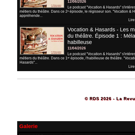
12/06/2026
Le podcast "Vocation & Hasards" s'intére
métiers du théâtre. Dans ce 2ᵉ épisode, le régisseur son. "Vocation & 
appréhende...
Lire
Vocation & Hasards - Les m
du théâtre. Épisode 1 : Méla
habilleuse
11/04/2026
Le podcast "Vocation & Hasards" s'intére
métiers du théâtre. Dans ce 1ᵉʳ épisode, l'habilleuse de théâtre. "Vocat
Hasards"...
Lire
© RDS 2026 - La Revu
Galerie