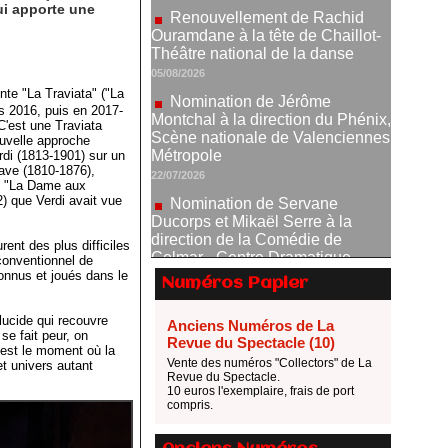
ui apporte une
Nomination de Jérôme
Montchal à la direction du Phénix,
Scène nationale de Valenciennes
Métropole
nte "La Traviata" ("La
22/07/2026
s 2016, puis en 2017-
Nomination de Servane
C'est une Traviata
uvelle approche
Ducorps et Mikaël Serre à la
di (1813-1901) sur un
direction de la Comédie de
iave (1810-1876),
Colmar - Centre Dramatique
), "La Dame aux
National Grand Est Alsace
2) que Verdi avait vue
07/07/2026
Thomas Jolly et Laëtitia
rent des plus difficiles
conventionnel de
Guédon nommés à la direction du
connus et joués dans le
TNP
Numéros Papier
02/07/2026
lucide qui recouvre
Anciens Numéros de La
Fonds SACD Théâtre : les
e fait peur, on
Revue du Spectacle (10)
lauréats 2026
'est le moment où la
Vente des numéros "Collectors" de La
et univers autant
23/06/2026
Revue du Spectacle.
10 euros l'exemplaire, frais de port
Dispositif ARTCENA Écrire
compris.
pour le cirque, les lauréats 2026 !
20/06/2026