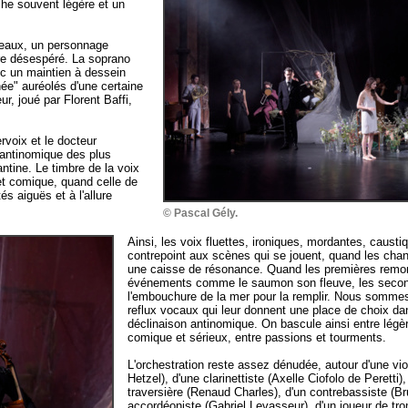
che souvent légère et un
leaux, un personnage
ire désespéré. La soprano
c un maintien à dessein
ée" auréolés d'une certaine
ur, joué par Florent Baffi,
rvoix et le docteur
 antinomique des plus
antine. Le timbre de la voix
et comique, quand celle de
és aiguës et à l'allure
© Pascal Gély.
Ainsi, les voix fluettes, ironiques, mordantes, caust
contrepoint aux scènes qui se jouent, quand les chan
une caisse de résonance. Quand les premières remon
événements comme le saumon son fleuve, les second
l'embouchure de la mer pour la remplir. Nous sommes
reflux vocaux qui leur donnent une place de choix da
déclinaison antinomique. On bascule ainsi entre légère
comique et sérieux, entre passions et tourments.
L'orchestration reste assez dénudée, autour d'une viol
Hetzel), d'une clarinettiste (Axelle Ciofolo de Peretti),
traversière (Renaud Charles), d'un contrebassiste (Br
accordéoniste (Gabriel Levasseur), d'un joueur de t