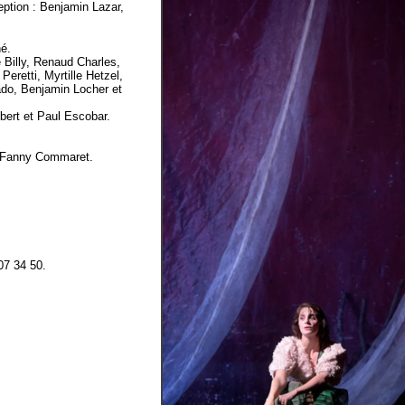
ption : Benjamin Lazar,
né.
 Billy, Renaud Charles,
Peretti, Myrtille Hetzel,
ado, Benjamin Locher et
bert et Paul Escobar.
et Fanny Commaret.
07 34 50.