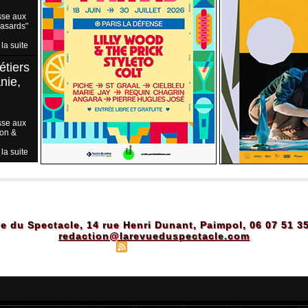
sse aux
Hasards"
 la suite
étiers
nie,
sse aux
ion &
 la suite
e du Spectacle, 14 rue Henri Dunant, Paimpol, 06 07 51 3
redaction@larevueduspectacle.com
Plan du site
|
Syndication
|
Powered by WM