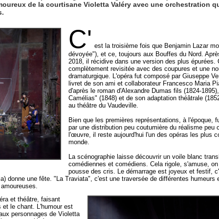
moureux de la courtisane Violetta Valéry avec une orchestration q
s.
C'
est la troisième fois que Benjamin Lazar mo
dévoyée"), et ce, toujours aux Bouffes du Nord. Aprè
2018, il récidive dans une version des plus épurées. 
complètement revisitée avec des coupures et une no
dramaturgique. L'opéra fut composé par Giuseppe Ver
livret de son ami et collaborateur Francesco Maria P
d'après le roman d'Alexandre Dumas fils (1824-1895
Camélias" (1848) et de son adaptation théâtrale (185
au théâtre du Vaudeville.
Bien que les premières représentations, à l'époque, fu
par une distribution peu coutumière du réalisme peu 
l'œuvre, il reste aujourd'hui l'un des opéras les plus 
monde.
La scénographie laisse découvrir un voile blanc trans
comédiennes et comédiens. Cela rigole, s'amuse, on s
pousse des cris. Le démarrage est joyeux et festif, c
a) donne une fête. "La Traviata", c'est une traversée de différentes humeurs 
s amoureuses.
ra et théâtre, faisant
s et le chant. L'humour est
 aux personnages de Violetta