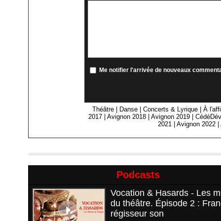
Me notifier l'arrivée de nouveaux comment
Théâtre
|
Danse
|
Concerts & Lyrique
|
À l'af
2017
|
Avignon 2018
|
Avignon 2019
|
CédéDév
2021
|
Avignon 2022
|
Podcasts
Vocation & Hasards - Les m
du théâtre. Épisode 2 : Fran
régisseur son