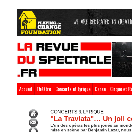
Accueil
Théâtre
Concerts et Lyrique
Danse
Cirque et R
Accueil
>
Concerts & Lyrique
CONCERTS & LYRIQUE
"La Traviata"… Un joli co
L'un des opéras les plus joués au monde
mise en scène par Benjamin Lazar, nous