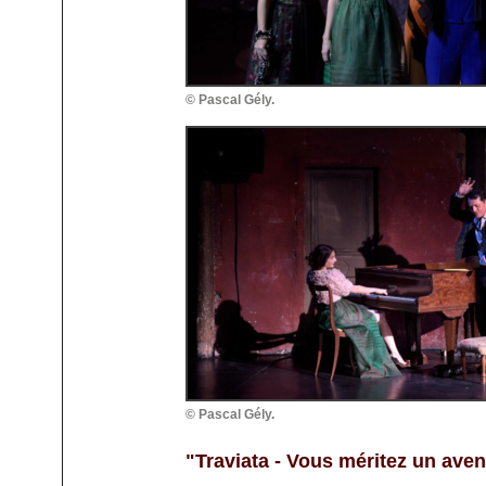
© Pascal Gély.
© Pascal Gély.
"Traviata - Vous méritez un aven