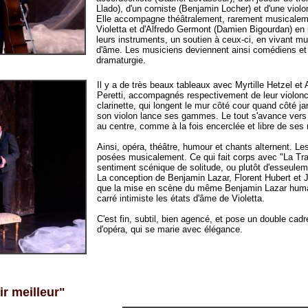
Llado), d'un corniste (Benjamin Locher) et d'une violo
Elle accompagne théâtralement, rarement musicalem
Violetta et d'Alfredo Germont (Damien Bigourdan) en i
leurs instruments, un soutien à ceux-ci, en vivant m
d'âme. Les musiciens deviennent ainsi comédiens et p
dramaturgie.
Il y a de très beaux tableaux avec Myrtille Hetzel et 
Peretti, accompagnés respectivement de leur violonce
clarinette, qui longent le mur côté cour quand côté j
son violon lance ses gammes. Le tout s'avance vers V
au centre, comme à la fois encerclée et libre de se
Ainsi, opéra, théâtre, humour et chants alternent. L
posées musicalement. Ce qui fait corps avec "La Trav
sentiment scénique de solitude, ou plutôt d'esseule
La conception de Benjamin Lazar, Florent Hubert et 
que la mise en scène du même Benjamin Lazar huma
carré intimiste les états d'âme de Violetta.
C'est fin, subtil, bien agencé, et pose un double cadre
d'opéra, qui se marie avec élégance.
ir meilleur"