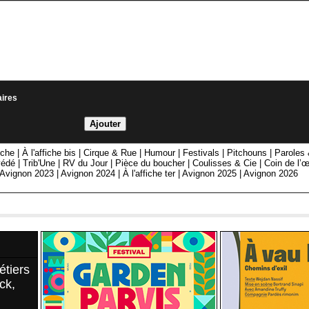
aires
fiche
|
À l'affiche bis
|
Cirque & Rue
|
Humour
|
Festivals
|
Pitchouns
|
Paroles
édé
|
Trib'Une
|
RV du Jour
|
Pièce du boucher
|
Coulisses & Cie
|
Coin de l’œ
Avignon 2023
|
Avignon 2024
|
À l'affiche ter
|
Avignon 2025
|
Avignon 2026
étiers
ck,