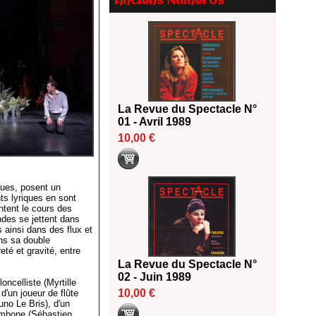
Anciens Numéros
Le palmarès des prix SACD
2026
18/06/2026
Les 10 lauréats du Fonds
Grandes Formes Théâtre 2026
SACD
13/06/2026
La Revue du Spectacle N°
Nomination de Nathalie
01 - Avril 1989
Garraud et Olivier Saccomano à
10,00 €
la direction du Théâtre de
Gennevilliers - CDN
13/06/2026
Dispositif SACD Auteurs
iques, posent un
ts lyriques en sont
d'espaces : les lauréats 2026
tent le cours des
18/03/2026
es se jettent dans
 ainsi dans des flux et
ns sa double
té et gravité, entre
La Revue du Spectacle N°
02 - Juin 1989
oncelliste (Myrtille
10,00 €
 d'un joueur de flûte
uno Le Bris), d'un
rombone (Sébastien