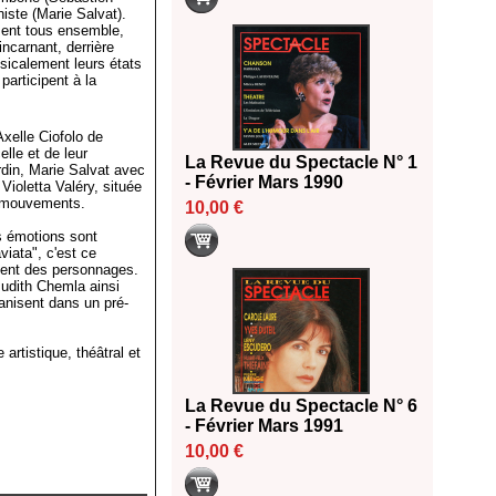
niste (Marie Salvat).
ent tous ensemble,
ncarnant, derrière
usicalement leurs états
articipent à la
Axelle Ciofolo de
lle et de leur
La Revue du Spectacle N° 1
ardin, Marie Salvat avec
- Février Mars 1990
ioletta Valéry, située
s mouvements.
10,00 €
es émotions sont
iata", c'est ce
ment des personnages.
Judith Chemla ainsi
nisent dans un pré-
 artistique, théâtral et
La Revue du Spectacle N° 6
- Février Mars 1991
10,00 €