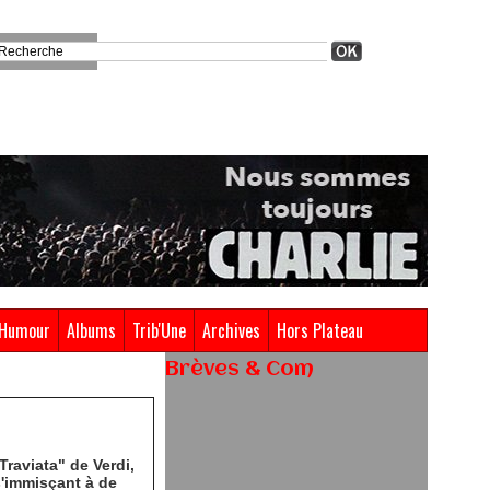
Humour
Albums
Trib'Une
Archives
Hors Plateau
Brèves & Com
Renouvellement de Rachid
Ouramdane à la tête de Chaillot-
Théâtre national de la danse
raviata" de Verdi,
s'immisçant à de
05/08/2026