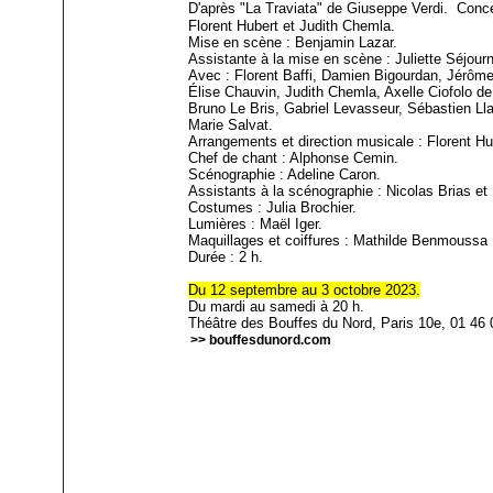
D'après "La Traviata" de Giuseppe Verdi. Conce
Florent Hubert et Judith Chemla.
Mise en scène : Benjamin Lazar.
Assistante à la mise en scène : Juliette Séjour
Avec : Florent Baffi, Damien Bigourdan, Jérôme
Élise Chauvin, Judith Chemla, Axelle Ciofolo de 
Bruno Le Bris, Gabriel Levasseur, Sébastien Ll
Marie Salvat.
Arrangements et direction musicale : Florent Hu
Chef de chant : Alphonse Cemin.
Scénographie : Adeline Caron.
Assistants à la scénographie : Nicolas Brias 
Costumes : Julia Brochier.
Lumières : Maël Iger.
Maquillages et coiffures : Mathilde Benmoussa
Durée : 2 h.
Du 12 septembre au 3 octobre 2023.
Du mardi au samedi à 20 h.
Théâtre des Bouffes du Nord, Paris 10e, 01 46 
>> bouffesdunord.com