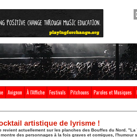
ue
Avignon
À l'Affiche
Festivals
Pitchouns
Paroles et Musiques
cktail artistique de lyrisme !
 revient actuellement sur les planches des Bouffes du Nord. "La T
 montre des personnages à la fois graves et comiques, l'humour 