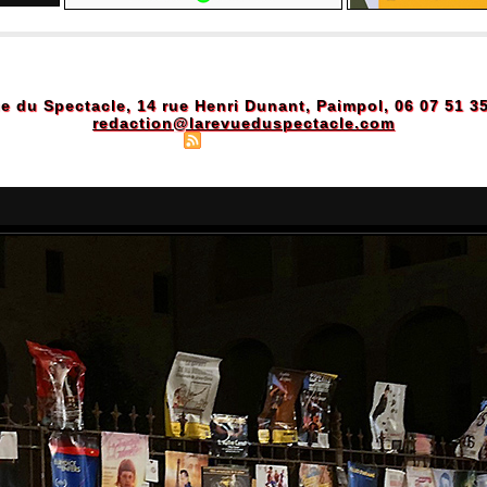
e du Spectacle, 14 rue Henri Dunant, Paimpol, 06 07 51 3
redaction@larevueduspectacle.com
Plan du site
|
Syndication
|
Powered by WM