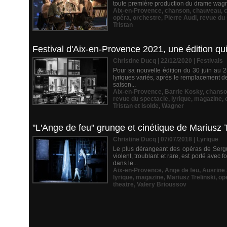
toute première production du drame wagnéri
Aix-en-Provence
,
chanson
,
chauveau
,
opéra
,
orchestre
,
Pierre Audi
,
revue du
Tristan
Festival d'Aix-en-Provence 2021, une édition qu
Christine Ducq | 22/12/2020
|
Festivals
Pour sa nouvelle édition du 30 juin au 2
lyriques variés, après le remplacement d
saison...
Aix-en-Provence
,
Barrie Kosky
,
chanso
revue du spectacle
,
lyrique
,
magazine
,
Tristan et Isolde
,
Wagner
"L'Ange de feu" grunge et cinétique de Mariusz T
Christine Ducq | 07/07/2018
|
Lyrique
Le plus dérangeant des opéras de Sergu
violent, troublant et rare, est porté avec
dans le...
Aix-en-Provence
,
Ange de feu
,
Ausrine
lyrique
,
magazine
,
Mariusz Trelinski
,
op
theatre
,
Valery Brioussov