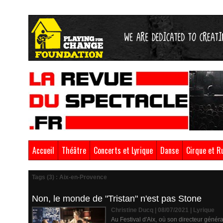
Accueil
Théâtre
Concerts et Lyrique
Danse
Cirque et R
Tags (3) : Aix-en-Provence
Non, le monde de "Tristan" n'est pas Stone
Christine Ducq | 08/07/2021
|
Lyrique
Au Festival d'Aix, où son directeur général