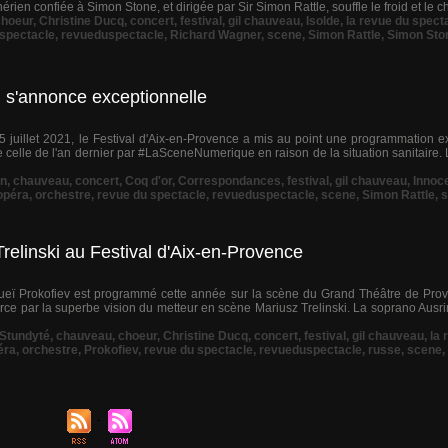
en confiée à Simon Stone, et dirigée par Sir Simon Rattle, souffle le froid et le ch
choeur
,
Christine Ducq
,
concert
,
festival
,
gil chauveau
,
Isolde
,
la revue du spect
 spectacle
,
revueduspectacle
,
Richard Wagner
,
scene
,
Simon Rattle
,
Simon Sto
i s'annonce exceptionnelle
5 juillet 2021, le Festival d'Aix-en-Provence a mis au point une programmation e
e celle de l'an dernier par #LaSceneNumerique en raison de la situation sanitaire.
n
,
chauveau
,
concert
,
Coq d'or
,
Correspondances
,
festival
,
gil chauveau
,
Innoc
opéra
,
orchestre
,
revue du spectacle
,
revueduspectacle
,
scene
,
Simon Rattle
,
s
relinski au Festival d'Aix-en-Provence
eï Prokofiev est programmé cette année sur la scène du Grand Théâtre de Prov
 force par la superbe vision du metteur en scène Mariusz Trelinski. La soprano Ausr
 Stundyté
,
chauveau
,
choeur
,
Christine Ducq
,
concert
,
festival
,
gil chauveau
,
la 
éra
,
orchestre
,
Prokofiev
,
revue du spectacle
,
revueduspectacle
,
russe
,
scene
,