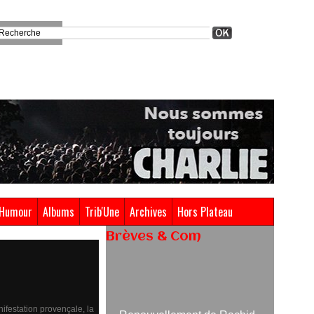
Humour
Albums
Trib'Une
Archives
Hors Plateau
Brèves & Com
Renouvellement de Rachid
Ouramdane à la tête de Chaillot-
Théâtre national de la danse
05/08/2026
nifestation provençale, la