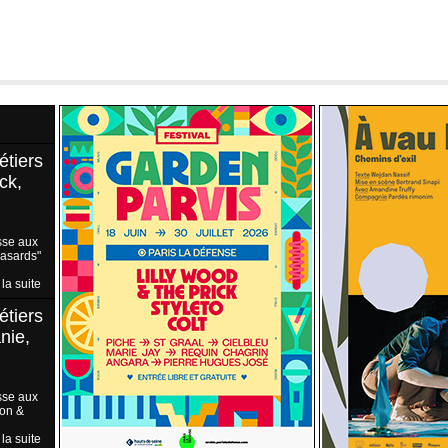
étiers
ck,
sse aux
Hasards"
 la suite
étiers
nie,
sse aux
ion &
 la suite