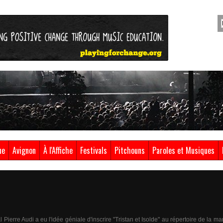
ue
Avignon
À l'Affiche
Festivals
Pitchouns
Paroles et Musiques
 Pierre Audi a eu l'idée géniale d'inscrire "Tristan et Isolde" au répertoire de la ma