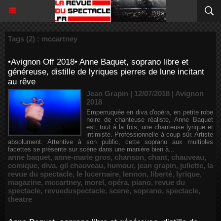
Tags (2) : mccartney
•Avignon Off 2018• Anne Baquet, soprano libre et
généreuse, distille de lyriques pierres de lune incitant
au rêve
Jean Grapin | 12/07/2018
|
Avignon
2018
Emperruquée en diva d'opéra, en petite robe
noire de chanteuse réaliste, Anne Baquet
est, tout à la fois, une chanteuse lyrique et
intimiste. Professionnelle à coup sûr. Artiste
absolument. Attentive à son public, cette soprano aux multiples
facettes se présente sur scène dans une manière bien à...
anne baquet
,
anne-marie gros
,
chanson
,
chant
,
chauveau
,
comique
,
diva
,
gil chauveau
,
humour
,
jean grapin
,
juliette
,
la
revue du spectacle
,
le lucernaire
,
lennon
,
liberté
,
lyrique
,
magazine
,
mccartney
,
morel
,
opéra
,
piano
,
revue du
spectacle
,
revueduspectacle
,
scene
,
soprano
,
spectacle
,
theatre