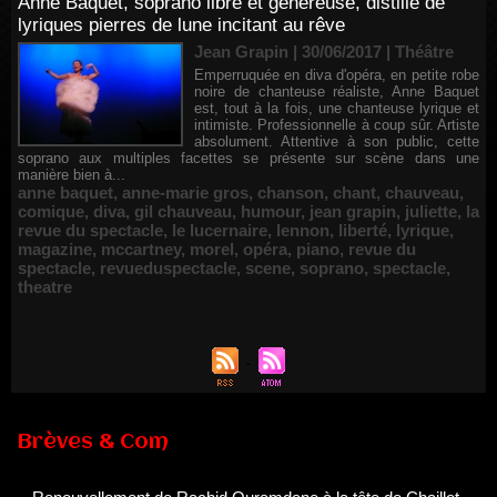
Anne Baquet, soprano libre et généreuse, distille de
lyriques pierres de lune incitant au rêve
Jean Grapin | 30/06/2017
|
Théâtre
Emperruquée en diva d'opéra, en petite robe
noire de chanteuse réaliste, Anne Baquet
est, tout à la fois, une chanteuse lyrique et
intimiste. Professionnelle à coup sûr. Artiste
absolument. Attentive à son public, cette
soprano aux multiples facettes se présente sur scène dans une
manière bien à...
anne baquet
,
anne-marie gros
,
chanson
,
chant
,
chauveau
,
comique
,
diva
,
gil chauveau
,
humour
,
jean grapin
,
juliette
,
la
revue du spectacle
,
le lucernaire
,
lennon
,
liberté
,
lyrique
,
magazine
,
mccartney
,
morel
,
opéra
,
piano
,
revue du
spectacle
,
revueduspectacle
,
scene
,
soprano
,
spectacle
,
theatre
Brèves & Com
Renouvellement de Rachid Ouramdane à la tête de Chaillot-
Théâtre national de la danse
05/08/2026