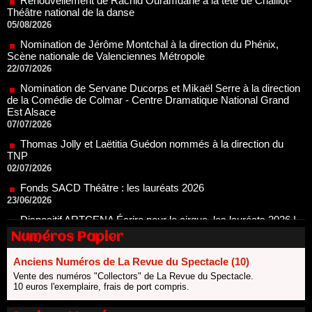
Nomination de Jérôme Montchal à la direction du Phénix,
Scène nationale de Valenciennes Métropole
22/07/2026
Nomination de Servane Ducorps et Mikaël Serre à la direction
de la Comédie de Colmar - Centre Dramatique National Grand
Est Alsace
07/07/2026
Thomas Jolly et Laëtitia Guédon nommés à la direction du
TNP
02/07/2026
Fonds SACD Théâtre : les lauréats 2026
23/06/2026
Dispositif ARTCENA Écrire pour le cirque, les lauréats 2026 !
20/06/2026
Le palmarès des prix SACD 2026
Numéros Papier
18/06/2026
Les 10 lauréats du Fonds Grandes Formes Théâtre 2026
Anciens Numéros de La Revue du Spectacle (10)
SACD
Vente des numéros "Collectors" de La Revue du Spectacle.
13/06/2026
10 euros l'exemplaire, frais de port compris.
Nomination de Nathalie Garraud et Olivier Saccomano à la
direction du Théâtre de Gennevilliers - CDN