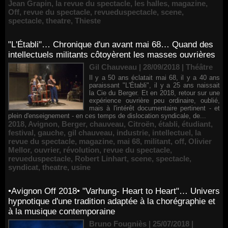
Jean Grapin
,
la revue du spectacle
,
les halles
,
magazine
,
Off
,
revue du spectacle
,
revueduspectacle
,
scene
,
spectacle
,
theatre
,
Thieste
"L'Établi"… Chronique d'un avant mai 68… Quand des
intellectuels militants côtoyèrent les masses ouvrières
Gil Chauveau | 28/09/2018
|
Théâtre
Il y a 50 ans éclatait mai 68, il y a 40 ans
paraissant "L'Établi", il y a 25 ans naissait
la Cie du Berger. Et en 2018, retour sur une
expérience ouvrière peu ordinaire, oublié,
mais à l'intérêt documentaire pertinent - et
plein d'enseignement - en ces temps de dislocation syndicale, de...
2018
,
Avignon
,
Berger
,
chauveau
,
Citroën
,
établi
,
étudiant
,
festival
,
gauche
,
gil chauveau
,
industrie
,
intellectuel
,
la
revue du spectacle
,
magazine
,
mai 68
,
militant
,
off
,
Olivier
Mellor
,
ouvrier
,
révolution
,
revue du spectacle
,
revueduspectacle
,
Robert Linhart
,
scene
,
spectacle
,
syndicat
,
theatre
,
usine
•Avignon Off 2018• "Varhung- Heart to Heart"… Univers
hypnotique d'une tradition adaptée à la chorégraphie et
à la musique contemporaine
Bruno Fougniès | 25/07/2018
|