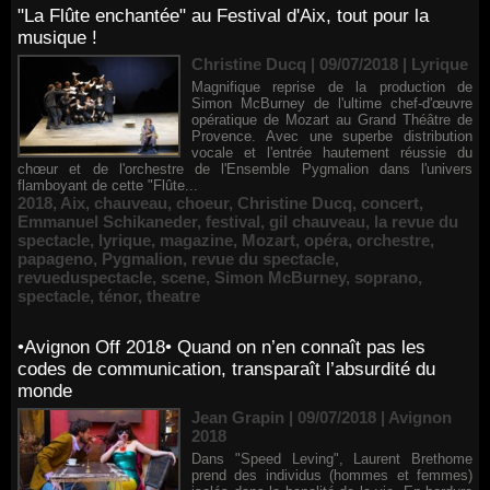
"La Flûte enchantée" au Festival d'Aix, tout pour la
musique !
Christine Ducq | 09/07/2018
|
Lyrique
Magnifique reprise de la production de
Simon McBurney de l'ultime chef-d'œuvre
opératique de Mozart au Grand Théâtre de
Provence. Avec une superbe distribution
vocale et l'entrée hautement réussie du
chœur et de l'orchestre de l'Ensemble Pygmalion dans l'univers
flamboyant de cette "Flûte...
2018
,
Aix
,
chauveau
,
choeur
,
Christine Ducq
,
concert
,
Emmanuel Schikaneder
,
festival
,
gil chauveau
,
la revue du
spectacle
,
lyrique
,
magazine
,
Mozart
,
opéra
,
orchestre
,
papageno
,
Pygmalion
,
revue du spectacle
,
revueduspectacle
,
scene
,
Simon McBurney
,
soprano
,
spectacle
,
ténor
,
theatre
•Avignon Off 2018• Quand on n’en connaît pas les
codes de communication, transparaît l’absurdité du
monde
Jean Grapin | 09/07/2018
|
Avignon
2018
Dans "Speed Leving", Laurent Brethome
prend des individus (hommes et femmes)