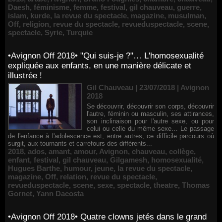
Daesh
,
féminisme
,
femme
,
festival
,
gil chauveau
,
guerre
,
islam
,
kurde
,
la revue du spectacle
,
magazine
,
musulman
,
Off
,
religion
,
revue du spectacle
,
revueduspectacle
,
scene
,
spectacle
,
Syrie
,
Turquie
•Avignon Off 2018• "Qui suis-je ?"… L'homosexualité
expliquée aux enfants, en une manière délicate et
illustrée !
Gil Chauveau | 23/07/2018
|
Avignon
2018
Se découvrir, découvrir son corps, découvrir
l'autre, féminin ou masculin, ses attirances,
son inclinaison pour l'autre sexe, ou pour
celui ou celle du même sexe… Le passage
de l'enfance à l'adolescence est, entre autres, ce difficile parcours où
surgit, aux tournants et carrefours des différents...
2018
,
ados
,
amant
,
amour
,
Avignon
,
chauveau
,
collège
,
enfant
,
festival
,
gil chauveau
,
Gilgamesh
,
homosexualité
,
Hugues Barthe
,
humour
,
jeune
,
la revue du spectacle
,
magazine
,
Off
,
relation
,
revue du spectacle
,
revueduspectacle
,
scene
,
sexe
,
spectacle
,
theatre
,
Thomas
Gornet
,
Yann Dacosta
•Avignon Off 2018• Quatre clowns jetés dans le grand