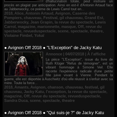
d'hallucination totale, peut instruire un
procès en plagiat par anticipation. Ainsi en est-il d'Antonin Artaud face
au Jabberwocky, ce poème de Lewis Carrol tout en...
2018
,
Alice
,
Antonin Artaud
,
Avignon
,
Caserne des
Pompiers
,
chauveau
,
Festival
,
gil chauveau
,
Grand Est
,
Jabberwocky
,
Jean Grapin
,
la revue du spectacle
,
Lewis
Carrol
,
magazine
,
marionnette
,
masque
,
Off
,
revue du
spectacle
,
revueduspectacle
,
scene
,
spectacle
,
theatre
,
Violaine Fimbel
,
Yokaï
● Avignon Off 2018 ● "L'Exception" de Jacky Katu
Annonce | 04/07/2018
|
À l'affiche
La pièce "L'Exception", issue du livre de
Ruth Klüger "Refus de témoigner", est un
vibrant hommage à Simone Veil. Elle
raconte l'expérience radicale d'une petite
fille juive vivant à Vienne. Pendant la
guerre, elle est déportée à Auschwitz d'où elle réussit à s'enfuir avec sa
mère. Toute la force...
2018
,
Amants
,
Avignon
,
chanson
,
chauveau
,
festival
,
gil
chauveau
,
Jacky Katu
,
l'exception
,
la revue du spectacle
,
magazine
,
Off
,
revue du spectacle
,
revueduspectacle
,
Sandra Duca
,
scene
,
spectacle
,
theatre
● Avignon Off 2018 ● "Qui suis-je ?" de Jacky Katu