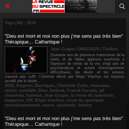
Tags (40) : 2018
"Dieu est mort et moi non plus j’me sens pas très bien"
Thérapique… Cathartique !
Jean Grapin | 09/01/2020
|
Théâtre
Quarante ans de présence maternante de la
mère, et de fables apprises soumises à
l'épreuve de vérité de la vie, vingt ans de
psychanalyse et autant d'enseignement
difficultueux, les deuils et les amours
n'auront pas suffi. L'homme décrit par Régis Vlachos est toujours
assailli par le doute...
2018
,
Avignon
,
Barriques
,
Charlotte Zotto
,
chauveau
,
clown
,
comédie
,
Dieu
,
festival
,
Franck Gervais
,
gil
chauveau
,
humour
,
Jean Grapin
,
la revue du spectacle
,
magazine
,
Off
,
Régis Vlachos
,
revue du spectacle
,
revueduspectacle
,
scene
,
spectacle
,
theatre
"Dieu est mort et moi non plus j’me sens pas très bien"
Thérapique… Cathartique !