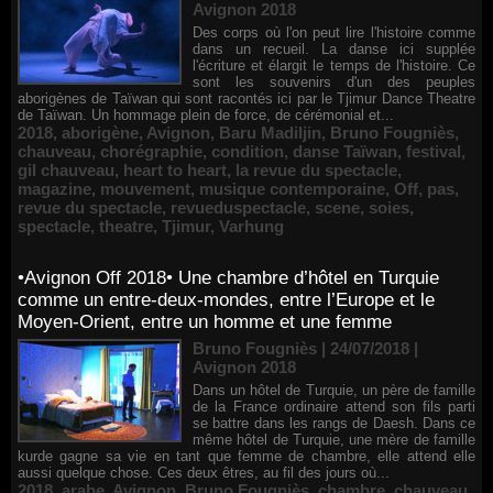
Avignon 2018
Des corps où l'on peut lire l'histoire comme
dans un recueil. La danse ici supplée
l'écriture et élargit le temps de l'histoire. Ce
sont les souvenirs d'un des peuples
aborigènes de Taïwan qui sont racontés ici par le Tjimur Dance Theatre
de Taïwan. Un hommage plein de force, de cérémonial et...
2018
,
aborigène
,
Avignon
,
Baru Madiljin
,
Bruno Fougniès
,
chauveau
,
chorégraphie
,
condition
,
danse Taïwan
,
festival
,
gil chauveau
,
heart to heart
,
la revue du spectacle
,
magazine
,
mouvement
,
musique contemporaine
,
Off
,
pas
,
revue du spectacle
,
revueduspectacle
,
scene
,
soies
,
spectacle
,
theatre
,
Tjimur
,
Varhung
•Avignon Off 2018• Une chambre d’hôtel en Turquie
comme un entre-deux-mondes, entre l’Europe et le
Moyen-Orient, entre un homme et une femme
Bruno Fougniès | 24/07/2018
|
Avignon 2018
Dans un hôtel de Turquie, un père de famille
de la France ordinaire attend son fils parti
se battre dans les rangs de Daesh. Dans ce
même hôtel de Turquie, une mère de famille
kurde gagne sa vie en tant que femme de chambre, elle attend elle
aussi quelque chose. Ces deux êtres, au fil des jours où...
2018
,
arabe
,
Avignon
,
Bruno Fougniès
,
chambre
,
chauveau
,