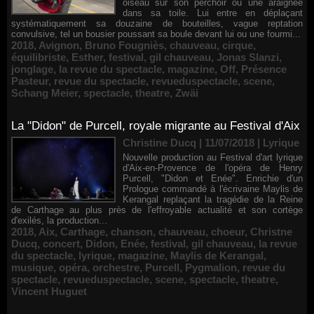
oiseau sur son perchoir ou une araignée
dans sa toile. Lui entre en déplaçant
systématiquement sa douzaine de bouteilles, vague reptation
convulsive, tel un bousier poussant sa boule devant lui ou une fourmi...
2018
,
Avignon
,
Bruno Fougniès
,
chauveau
,
cirque
,
équilibriste
,
Esther
,
festival
,
gil chauveau
,
Jonas Slanzi
,
jonglage
,
la revue du spectacle
,
magazine
,
Off
,
Présence
Pasteur
,
revue du spectacle
,
revueduspectacle
,
scene
,
Schang Meier
,
spectacle
,
theatre
,
Zwäi
La "Didon" de Purcell, royale migrante au Festival d'Aix
Christine Ducq | 11/07/2018
|
Lyrique
Nouvelle production au Festival d'art lyrique
d'Aix-en-Provence de l'opéra de Henry
Purcell, "Didon et Enée". Enrichie d'un
Prologue commandé à l'écrivaine Maylis de
Kerangal replaçant la tragédie de la Reine
de Carthage au plus près de l'effroyable actualité et son cortège
d'exilés, la production...
2018
,
Aix
,
Carthage
,
chanson
,
chauveau
,
choeur
,
Christne
Ducq
,
concert
,
Didon
,
Enée
,
festival
,
gil chauveau
,
la revue
du spectacle
,
lyrique
,
magazine
,
Maylis de Kerangal
,
musique
,
opéra
,
orchestre
,
Purcell
,
Pygmalion
,
revue du
spectacle
,
revueduspectacle
,
scene
,
spectacle
,
theatre
,
Vincent Huguet