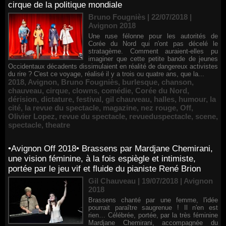
cirque de la politique mondiale
Bruno Fougniès | 22/07/2018
|
Avignon 2018
Une ruse félonne pour les autorités de
Corée du Nord qui n'ont pas décelé le
stratagème. Comment auraient-elles pu
imaginer que cette petite bande de jeunes
Occidentaux décadents dissimulaient en réalité de dangereux activistes
du rire ? C'est ce voyage, réalisé il y a trois ou quatre ans, que la...
2018
,
Avignon
,
Bruno Fougniès
,
burlesque
,
chanson
,
chauveau
,
cirque
,
clowns
,
comédie
,
Corée du Nord
,
dérision
,
dictature
,
festival
,
gil chauveau
,
halles
,
humour
,
la
cité
,
la revue du spectacle
,
magazine
,
nez rouge
,
Off
,
Olivier Lopez
,
revue du spectacle
,
revueduspectacle
,
scene
,
spectacle
,
theatre
•Avignon Off 2018• Brassens par Mardjane Chemirani,
une vision féminine, à la fois espiègle et intimiste,
portée par le jeu vif et fluide du pianiste René Brion
Gil Chauveau | 19/07/2018
|
Avignon
2018
Brassens chanté par une femme, l'idée
pourrait paraître saugrenue ! Il n'en est
rien… Célébrée, portée, par la très féminine
Mardjane Chemirani, accompagnée du