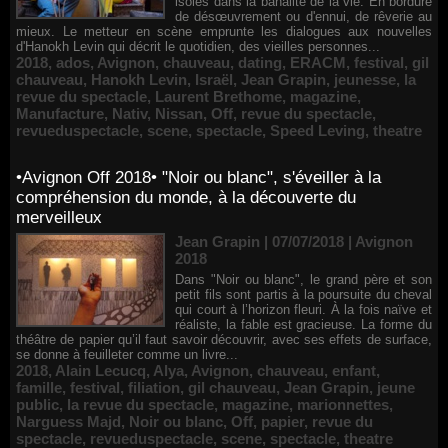
isolés dans la banalité de la vie. En bordure
de désœuvrement ou d'ennui, de rêverie au
mieux. Le metteur en scène emprunte les dialogues aux nouvelles
d'Hanokh Levin qui décrit le quotidien, des vieilles personnes...
2018
,
ados
,
Avignon
,
chauveau
,
dating
,
ERACM
,
festival
,
gil
chauveau
,
Hanokh Levin
,
Israël
,
Jean Grapin
,
jeunesse
,
la
revue du spectacle
,
Laurent Brethome
,
magazine
,
Manufacture
,
Nativ
,
Nissan
,
Off
,
revue du spectacle
,
revueduspectacle
,
scene
,
spectacle
,
Speed Leving
,
theatre
•Avignon Off 2018• "Noir ou blanc", s'éveiller à la
compréhension du monde, à la découverte du
merveilleux
Jean Grapin | 07/07/2018
|
Avignon
2018
Dans "Noir ou blanc", le grand père et son
petit fils sont partis à la poursuite du cheval
qui court à l’horizon fleuri. À la fois naïve et
réaliste, la fable est gracieuse. La forme du
théâtre de papier qu’il faut savoir découvrir, avec ses effets de surface,
se donne à feuilleter comme un livre...
2018
,
Alain Lecucq
,
Alya
,
Avignon
,
chauveau
,
enfant
,
famille
,
festival
,
filiation
,
gil chauveau
,
Jean Grapin
,
jeune
public
,
la revue du spectacle
,
magazine
,
marionnettes
,
Narguess Majd
,
Noir ou blanc
,
Off
,
papier
,
revue du
spectacle
,
revueduspectacle
,
scene
,
spectacle
,
theatre