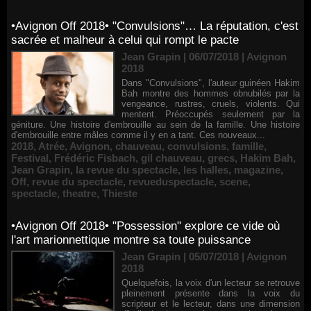
•Avignon Off 2018• "Convulsions"… La réputation, c'est
sacrée et malheur à celui qui rompt le pacte
Jean Grapin | 06/07/2018
|
Avignon
2018
Dans "Convulsions", l'auteur guinéen Hakim
Bah montre des hommes obnubilés par la
vengeance, rustres, cruels, violents. Qui
mentent. Préoccupés seulement par la
géniture. Une histoire d'embrouille au sein de la famille. Une histoire
d'embrouille entre mâles comme il y en a tant. Ces nouveaux...
2018
,
Atrée
,
Avignon
,
chauveau
,
convulsions
,
famille
,
Festival
,
Frédéric Fisbach
,
gil chauveau
,
grecs
,
Hakim Bah
,
Jean Grapin
,
la revue du spectacle
,
les halles
,
magazine
,
Off
,
revue du spectacle
,
revueduspectacle
,
scene
,
spectacle
,
theatre
,
Thieste
•Avignon Off 2018• "Possession" explore ce vide où
l'art marionnettique montre sa toute puissance
Jean Grapin | 05/07/2018
|
Avignon
2018
Quelquefois, la voix d'un lecteur se retrouve
pleinement présente dans la voix du
scripteur et le lecteur, dans une dimension