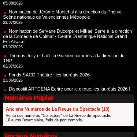
22/07/2026
Nomination de Servane Ducorps et Mikaël Serre à la direction
de la Comédie de Colmar - Centre Dramatique National Grand
Est Alsace
07/07/2026
Thomas Jolly et Laëtitia Guédon nommés à la direction du
TNP
02/07/2026
Fonds SACD Théâtre : les lauréats 2026
23/06/2026
Dispositif ARTCENA Écrire pour le cirque, les lauréats 2026 !
20/06/2026
Le palmarès des prix SACD 2026
18/06/2026
Les 10 lauréats du Fonds Grandes Formes Théâtre 2026
Numéros Papier
SACD
13/06/2026
Anciens Numéros de La Revue du Spectacle (10)
Vente des numéros "Collectors" de La Revue du Spectacle.
Nomination de Nathalie Garraud et Olivier Saccomano à la
10 euros l'exemplaire, frais de port compris.
direction du Théâtre de Gennevilliers - CDN
13/06/2026
Dispositif SACD Auteurs d'espaces : les lauréats 2026
Anciens Numéros