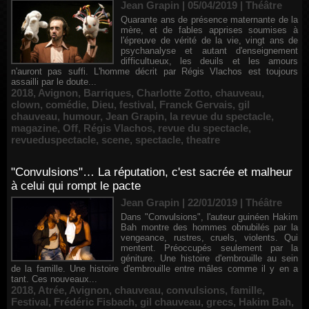
Jean Grapin | 05/04/2019
|
Théâtre
Quarante ans de présence maternante de la
mère, et de fables apprises soumises à
l'épreuve de vérité de la vie, vingt ans de
psychanalyse et autant d'enseignement
difficultueux, les deuils et les amours
n'auront pas suffi. L'homme décrit par Régis Vlachos est toujours
assailli par le doute...
2018
,
Avignon
,
Barriques
,
Charlotte Zotto
,
chauveau
,
clown
,
comédie
,
Dieu
,
festival
,
Franck Gervais
,
gil
chauveau
,
humour
,
Jean Grapin
,
la revue du spectacle
,
magazine
,
Off
,
Régis Vlachos
,
revue du spectacle
,
revueduspectacle
,
scene
,
spectacle
,
theatre
"Convulsions"… La réputation, c'est sacrée et malheur
à celui qui rompt le pacte
Jean Grapin | 22/01/2019
|
Théâtre
Dans "Convulsions", l'auteur guinéen Hakim
Bah montre des hommes obnubilés par la
vengeance, rustres, cruels, violents. Qui
mentent. Préoccupés seulement par la
géniture. Une histoire d'embrouille au sein
de la famille. Une histoire d'embrouille entre mâles comme il y en a
tant. Ces nouveaux...
2018
,
Atrée
,
Avignon
,
chauveau
,
convulsions
,
famille
,
Festival
,
Frédéric Fisbach
,
gil chauveau
,
grecs
,
Hakim Bah
,