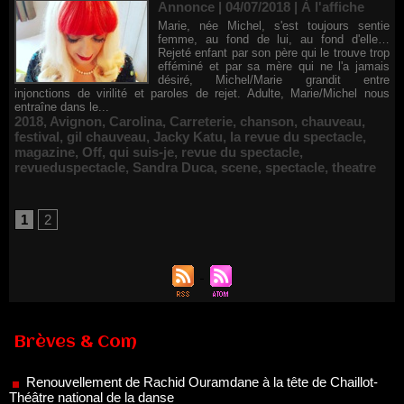
Annonce | 04/07/2018
|
À l'affiche
Marie, née Michel, s'est toujours sentie
femme, au fond de lui, au fond d'elle…
Rejeté enfant par son père qui le trouve trop
efféminé et par sa mère qui ne l'a jamais
désiré, Michel/Marie grandit entre
injonctions de virilité et paroles de rejet. Adulte, Marie/Michel nous
entraîne dans le...
2018
,
Avignon
,
Carolina
,
Carreterie
,
chanson
,
chauveau
,
festival
,
gil chauveau
,
Jacky Katu
,
la revue du spectacle
,
magazine
,
Off
,
qui suis-je
,
revue du spectacle
,
revueduspectacle
,
Sandra Duca
,
scene
,
spectacle
,
theatre
1
2
Renouvellement de Rachid Ouramdane à la tête de Chaillot-
Théâtre national de la danse
Brèves & Com
05/08/2026
Nomination de Jérôme Montchal à la direction du Phénix,
Scène nationale de Valenciennes Métropole