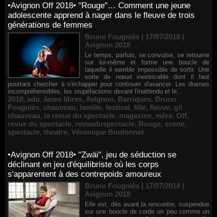
•Avignon Off 2018• "Rouge"… Comment une jeune
adolescente apprend à nager dans le fleuve de trois
générations de femmes
Bruno Fougniès | 17/07/2018
|
Avignon 2018
Le temps, parfois, se convulse, se retourne
sur lui-même et forme une boucle de
laquelle il semble impossible de sortir. Une
sorte de nœud inextricable dont il faut
pourtant chercher à s'échapper pour continuer d'avancer. Les drames
incompréhensibles, les stupéfactions devant l'inattendu et le...
2018
,
ado
,
âmes libres
,
Avignon
,
Barriques
,
Bruno
Fougniès
,
chauveau
,
famille
,
festival
,
fille
,
fleuve
,
gil
chauveau
,
la revue du spectacle
,
magazine
,
mère
,
Off
,
revue du spectacle
,
revueduspectacle
,
Rouge
,
scene
,
spectacle
,
theatre
,
Véronique Boutonnet
•Avignon Off 2018• "Zwäi", jeu de séduction se
déclinant en jeu d'équilibriste où les corps
s'apparentent à des contrepoids amoureux
Bruno Fougniès | 17/07/2018
|
Avignon 2018
Elle est, dès avant la rencontre, suspendue
sur une boucle de corde un peu comme un