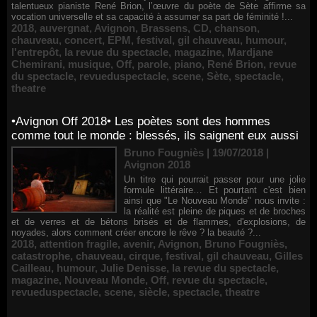
talentueux pianiste René Brion, l’œuvre du poète de Sète affirme sa
vocation universelle et sa capacité à assumer sa part de féminité !...
2018
,
auvergnat
,
Avignon
,
Brassens
,
CD
,
chanson
,
chauveau
,
concert
,
EPM
,
festival
,
gil chauveau
,
humour
,
l'entrepôt
,
la revue du spectacle
,
magazine
,
Mardjane
Chemirani
,
musique
,
Off
,
parole
,
piano
,
René Brion
,
revue
du spectacle
,
revueduspectacle
,
scene
,
Sète
,
spectacle
,
theatre
•Avignon Off 2018• Les poètes sont des hommes
comme tout le monde : blessés, ils saignent eux aussi
Bruno Fougniès | 19/07/2018
|
Avignon 2018
Un titre qui pourrait passer pour une jolie
formule littéraire… Et pourtant c'est bien
ainsi que "Le Nouveau Monde" nous invite :
la réalité est pleine de piques et de broches
et de verres et de bétons brisés et de flammes, d'explosions, de
noyades, alors comment créer encore le rêve ? la beauté ?...
2018
,
attention fragile
,
avenir
,
Avignon
,
Bruno Fougniès
,
catastrophe
,
chauveau
,
cirque
,
festival
,
gil chauveau
,
Gilles
Cailleau
,
humour
,
Julie Denisse
,
la revue du spectacle
,
magazine
,
Nouveau Monde
,
Off
,
revue du spectacle
,
revueduspectacle
,
scene
,
siècle
,
spectacle
,
theatre