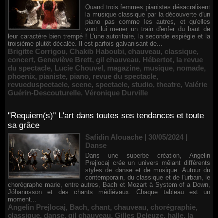
Quand trois femmes pianistes désacralisent
la musique classique par la découverte d'un
piano pas comme les autres, et qu'elles
vont lui mener un train d'enfer du haut de
leur caractère bien trempé ! L'une autoritaire, la seconde espiègle et la
troisième plutôt décalée. Il est parfois galvanisant de...
Brigitte Corrigou
,
Chakib Haboubi
,
chauveau
,
classique
,
concert
,
Geneviève Brett
,
gil chauveau
,
Hébertot
,
la revue
du spectacle
,
Lucie Chouvel
,
magazine
,
musique
,
nomade
,
phoenix
,
pianiste
,
piano
,
revue du spectacle
,
revueduspectacle
,
scene
,
spectacle
,
studio
,
theatre
,
Valérie
Guérin-Descouturelle
,
Véronique Durville
"Requiem(s)" L'art dans toutes ses tendances et toute
sa grâce
Safidin Alouache | 30/05/2024
|
Danse
Dans une superbe création, Angelin
Prejlocaj crée un univers mêlant différents
styles de danse et de musique. Autour du
contemporain, du classique et de l'urbain, le
chorégraphe marie, entre autres, Bach et Mozart à System of a Down,
Jóhannsson et des chants médiévaux. Chaque tableau est un
moment...
Angelin Prejlocaj
,
Bach
,
chant
,
chauveau
,
chorégraphie
,
classique
,
danse
,
gil chauveau
,
Gilles Deleuze
,
halle
,
la