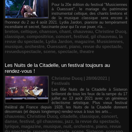
Pour la 20e édition du festival "Musiciennes
à Ouessant", le mariage du patrimoine
instrumental celtique, des chants bretons et
de la musique classique sera encore à
l'honneur du 2 au 4 août 2021. Lydia Jardon, pianiste au tempérament
incendiaire et secret, fascinante pour qui l'a vue jouer, n'a...
breton
,
celtique
,
chanson
,
chant
,
chauveau
,
Christine Ducq
,
classique
,
compositrice
,
concert
,
festival
,
gil chauveau
,
la
revue du spectacle
,
Lydia Jardon
,
magazine
,
Musiciennes
,
musique
,
orchestre
,
Ouessant
,
piano
,
revue du spectacle
,
revueduspectacle
,
scene
,
spectacle
,
theatre
Les Nuits de la Citadelle, un festival toujours au
rendez-vous !
Christine Ducq | 28/06/2021
|
Festivals
Les 66e Nuits de la Citadelle à Sisteron
brilleront de tous les feux de la rampe du 17
juillet au 13 août 2021 avec un généreux
éclectisme artistique. Plus vieux festival
théâtral de France depuis 1928, les Nuits de la Citadelle donnent
désormais (et depuis longtemps) rendez-vous à tous les arts...
chauveau
,
Christine Ducq
,
citadelle
,
classique
,
concert
,
danse
,
festival
,
gil chauveau
,
jazz
,
la revue du spectacle
,
lyrique
,
magazine
,
musique
,
nuit
,
orchestre
,
piano
,
revue
du spectacle
,
revueduspectacle
,
scene
,
Sisteron
,
soprano
,