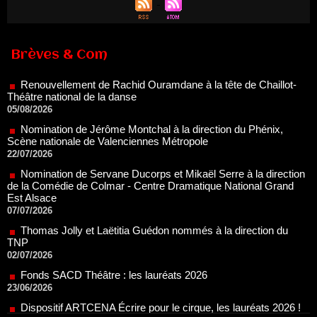
Renouvellement de Rachid Ouramdane à la tête de Chaillot-
Théâtre national de la danse
Brèves & Com
05/08/2026
Nomination de Jérôme Montchal à la direction du Phénix,
Scène nationale de Valenciennes Métropole
22/07/2026
Nomination de Servane Ducorps et Mikaël Serre à la direction
de la Comédie de Colmar - Centre Dramatique National Grand
Est Alsace
07/07/2026
Thomas Jolly et Laëtitia Guédon nommés à la direction du
TNP
02/07/2026
Fonds SACD Théâtre : les lauréats 2026
23/06/2026
Dispositif ARTCENA Écrire pour le cirque, les lauréats 2026 !
20/06/2026
Le palmarès des prix SACD 2026
18/06/2026