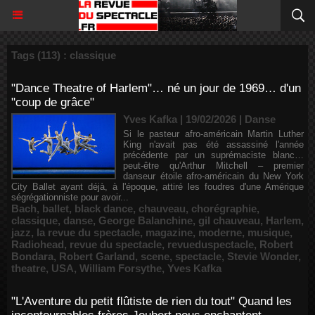
Tags (113) : classique
"Dance Theatre of Harlem"… né un jour de 1969… d'un
"coup de grâce"
Yves Kafka | 19/02/2026
|
Danse
Si le pasteur afro-américain Martin Luther
King n'avait pas été assassiné l'année
précédente par un suprémaciste blanc…
peut-être qu'Arthur Mitchell – premier
danseur étoile afro-américain du New York
City Ballet ayant déjà, à l'époque, attiré les foudres d'une Amérique
ségrégationniste pour avoir...
Bach
,
ballet
,
black dance
,
chauveau
,
chorégraphie
,
classique
,
danse
,
George Balanchine
,
gil chauveau
,
Harlem
,
jazz
,
la revue du spectacle
,
magazine
,
moderne
,
musique
,
Radiohead
,
revue du spectacle
,
revueduspectacle
,
Robert
Bondara
,
Robert Garland
,
scene
,
spectacle
,
Stevie Wonder
,
theatre
,
USA
,
William Forsythe
,
Yves Kafka
"L'Aventure du petit flûtiste de rien du tout" Quand les