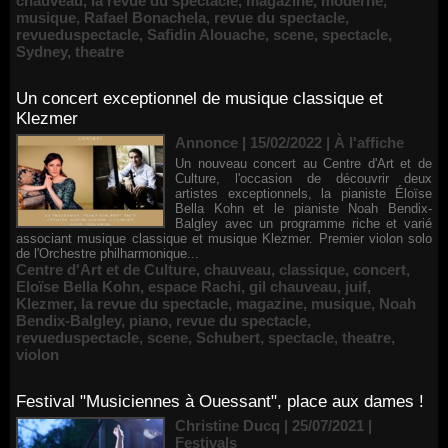
chauveau
,
la revue du spectacle
,
magazine
,
moderne
,
musique
,
Rafael Bonachela
,
revue du spectacle
,
revueduspectacle
,
Safidin Alouache
,
scene
,
spectacle
,
Sydney
,
theatre
Un concert exceptionnel de musique classique et
Klezmer
Annonce | 15/02/2022
|
À l'affiche
Un nouveau concert au Centre d'Art et de
Culture, l'occasion de découvrir deux
artistes exceptionnels, la pianiste Éloïse
Bella Kohn et le pianiste Noah Bendix-
Balgley avec un programme riche et varié
associant musique classique et musique Klezmer. Premier violon solo
de l'Orchestre philharmonique...
Centre d'Art et de Culture
,
chauveau
,
classique
,
concert
,
Eloïse Bella Kohn
,
espace Rachi
,
gil chauveau
,
juif
,
Klezmer
,
la revue du spectacle
,
magazine
,
musique
,
Noah
Bendix-Balgley
,
piano
,
revue du spectacle
,
revueduspectacle
,
scene
,
Schubert
,
spectacle
,
theatre
,
violon
Festival "Musiciennes à Ouessant", place aux dames !
Christine Ducq | 25/07/2021
|
Festivals