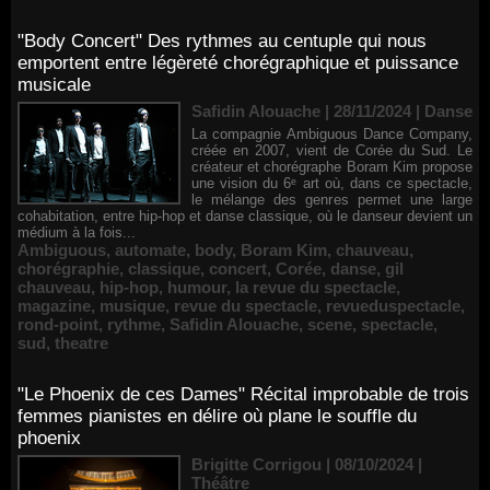
"Body Concert" Des rythmes au centuple qui nous
emportent entre légèreté chorégraphique et puissance
musicale
Safidin Alouache | 28/11/2024
|
Danse
La compagnie Ambiguous Dance Company,
créée en 2007, vient de Corée du Sud. Le
créateur et chorégraphe Boram Kim propose
une vision du 6ᵉ art où, dans ce spectacle,
le mélange des genres permet une large
cohabitation, entre hip-hop et danse classique, où le danseur devient un
médium à la fois...
Ambiguous
,
automate
,
body
,
Boram Kim
,
chauveau
,
chorégraphie
,
classique
,
concert
,
Corée
,
danse
,
gil
chauveau
,
hip-hop
,
humour
,
la revue du spectacle
,
magazine
,
musique
,
revue du spectacle
,
revueduspectacle
,
rond-point
,
rythme
,
Safidin Alouache
,
scene
,
spectacle
,
sud
,
theatre
"Le Phoenix de ces Dames" Récital improbable de trois
femmes pianistes en délire où plane le souffle du
phoenix
Brigitte Corrigou | 08/10/2024
|
Théâtre