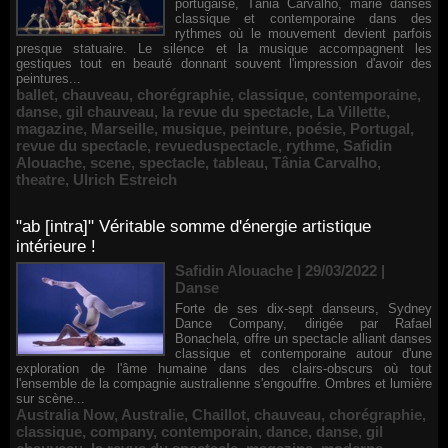
portugaise, Tânia Carvalho, marie danses
classique et contemporaine dans des
rythmes où le mouvement devient parfois
presque statuaire. Le silence et la musique accompagnent les
gestiques tout en beauté donnant souvent l'impression d'avoir des
peintures...
ballet
,
chauveau
,
chorégraphie
,
classique
,
contemporaine
,
danse
,
gil chauveau
,
la revue du spectacle
,
La Villette
,
magazine
,
Marseille
,
musique
,
peinture
,
poésie
,
Portugal
,
revue du spectacle
,
revueduspectacle
,
rythme
,
Safidin
Alouache
,
scene
,
spectacle
,
tableau
,
Tânia Carvalho
,
theatre
,
Ulrich Estreich
"ab [intra]" Véritable somme d'énergie artistique
intérieure !
Safidin Alouache | 29/03/2022
|
Danse
Forte de ses dix-sept danseurs, Sydney
Dance Company, dirigée par Rafael
Bonachela, offre un spectacle alliant danses
classique et contemporaine autour d'une
exploration de l'âme humaine dans des clairs-obscurs où tout
l'ensemble de la compagnie australienne s'engouffre. Ombres et lumière
sur scène...
Australia Now
,
Australie
,
Chaillot
,
chauveau
,
chorégraphie
,
classique
,
company
,
contemporain
,
dance
,
danse
,
gil