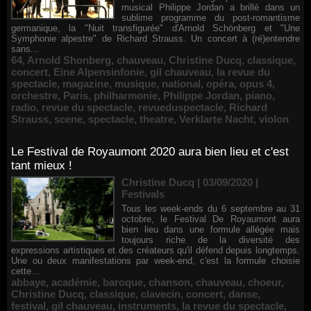
musical Philippe Jordan a brillé dans un
sublime programme du post-romantisme
germanique, la "Nuit transfigurée" d'Arnold Schönberg et "Une
Symphonie alpestre" de Richard Strauss. Un concert à (ré)entendre
sans...
64
,
Arnold Shonberg
,
chauveau
,
Christine Ducq
,
classique
,
concert
,
Eine Alpensinfonie
,
gil chauveau
,
la revue du
spectacle
,
magazine
,
musique
,
national
,
opéra
,
opus 4
,
orchestre
,
Paris
,
philharmonie
,
Philippe Jordan
,
piano
,
radio
,
revue du spectacle
,
revueduspectacle
,
Richard
Strauss
,
scene
,
spectacle
,
theatre
,
Verklarte Nacht
,
violon
Le Festival de Royaumont 2020 aura bien lieu et c'est
tant mieux !
Christine Ducq | 03/09/2020
|
Festivals
Tous les week-ends du 6 septembre au 31
octobre, le Festival De Royaumont aura
bien lieu dans une formule allégée mais
toujours riche de la diversité des
expressions artistiques et des créateurs qu'il défend depuis longtemps.
Une ou deux manifestations par week-end, c'est la formule choisie
cette...
abbaye
,
académie
,
baroque
,
chanson
,
chauveau
,
choeur
,
Christine Ducq
,
classique
,
clavecin
,
concert
,
danse
,
festival
,
gil chauveau
,
instruments
,
la revue du spectacle
,