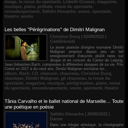
image
,
la revue du spectacle
,
Lisbeth Gruwez
,
magazine
,
musique
,
piano
,
prélude
,
revue du spectacle
,
revueduspectacle
,
Safidin Alouache
,
scene
,
spectacle
,
theatre
,
works
Les belles "Pérégrinations" de Dimitri Malignan
Christine Ducq | 02/09/2022
|
CédéDévédé
Le jeune pianiste d'origine roumaine Dimitri
Malignan propose depuis peu un bel
enregistrement d'œuvres plutôt rares sur
disque et en concert du Cantor de Leipzig,
Jean-Sébastien Bach, composées à différentes époques de sa vie. Prix
Cortot en 2017 à dix-neuf ans, Dimitri Malignan enchaîne les...
album
,
Bach
,
CD
,
chanson
,
chauveau
,
Christine Ducq
,
classique
,
Dimitri Malignan
,
gil chauveau
,
la revue du
spectacle
,
magazine
,
musique
,
pérégrination
,
piano
,
revue
du spectacle
,
revueduspectacle
,
scene
,
spectacle
,
theatre
Tânia Carvalho et le ballet national de Marseille… Toute
une poétique en poésie
Safidin Alouache | 26/05/2022
|
Danse
Dans une trilogie artistique, la chorégraphe