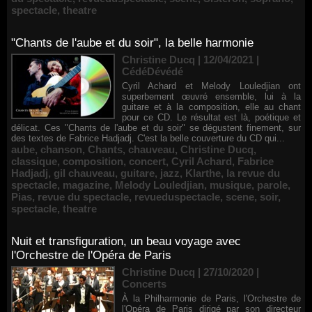
spectacle
,
theatre
"Chants de l'aube et du soir", la belle harmonie
Christine Ducq | 12/04/2021
|
CédéDévédé
Cyril Achard et Melody Louledjian ont
superbement œuvré ensemble, lui à la
guitare et à la composition, elle au chant
pour ce CD. Le résultat est là, poétique et
délicat. Ces "Chants de l'aube et du soir" se dégustent finement, sur
des textes de Fabrice Hadjadj. C'est la belle couverture du CD qui...
aube
,
chanson
,
Chants
,
chauveau
,
Christine Ducq
,
classique
,
composition
,
concert
,
Cyril Achard
,
Fabrice
Hadjadj
,
gil chauveau
,
guitare
,
jazz
,
Klarthe
,
la revue du
spectacle
,
magazine
,
Melody Louledjian
,
musique
,
parole
,
Pias
,
revue du spectacle
,
revueduspectacle
,
scene
,
soir
,
spectacle
,
theatre
Nuit et transfiguration, un beau voyage avec
l'Orchestre de l'Opéra de Paris
Christine Ducq | 27/10/2020
|
Concerts
À la Philharmonie de Paris, l'Orchestre de
l'Opéra de Paris dirigé par son directeur