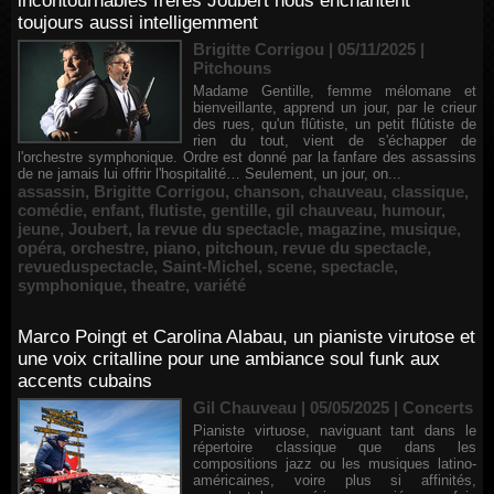
incontournables frères Joubert nous enchantent
toujours aussi intelligemment
Brigitte Corrigou | 05/11/2025
|
Pitchouns
Madame Gentille, femme mélomane et
bienveillante, apprend un jour, par le crieur
des rues, qu'un flûtiste, un petit flûtiste de
rien du tout, vient de s'échapper de
l'orchestre symphonique. Ordre est donné par la fanfare des assassins
de ne jamais lui offrir l'hospitalité… Seulement, un jour, on...
assassin
,
Brigitte Corrigou
,
chanson
,
chauveau
,
classique
,
comédie
,
enfant
,
flutiste
,
gentille
,
gil chauveau
,
humour
,
jeune
,
Joubert
,
la revue du spectacle
,
magazine
,
musique
,
opéra
,
orchestre
,
piano
,
pitchoun
,
revue du spectacle
,
revueduspectacle
,
Saint-Michel
,
scene
,
spectacle
,
symphonique
,
theatre
,
variété
Marco Poingt et Carolina Alabau, un pianiste virutose et
une voix critalline pour une ambiance soul funk aux
accents cubains
Gil Chauveau | 05/05/2025
|
Concerts
Pianiste virtuose, naviguant tant dans le
répertoire classique que dans les
compositions jazz ou les musiques latino-
américaines, voire plus si affinités,