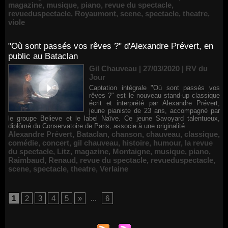
magazine
,
musique
,
piano
,
revue du spectacle
,
revueduspectacle
,
Royaumont
,
scene
,
spectacle
,
theatre
,
viole
"Où sont passés vos rêves ?" d'Alexandre Prévert, en
public au Bataclan
Gil Chauveau | 27/03/2020
|
RV du
Jour
Captation intégrale "Où sont passés vos
rêves ?" est le nouveau stand-up classique
écrit et interprété par Alexandre Prévert,
jeune pianiste de 23 ans, accompagné par
le groupe Believe et le label Naïve. Ce jeune Savoyard talentueux,
diplômé du Conservatoire de Paris, associe à une originalité...
Alexandre Prévert
,
Bataclan
,
chanson
,
chauveau
,
classique
,
comédie
,
concert
,
gil chauveau
,
histoire
,
humour
,
la revue
du spectacle
,
Litz
,
magazine
,
Montaigne
,
musique
,
piano
,
Raimbaud
,
Renaud
,
revue du spectacle
,
revueduspectacle
,
scene
,
spectacle
,
theatre
,
Verlaine
1
2
3
4
5
»
...
6