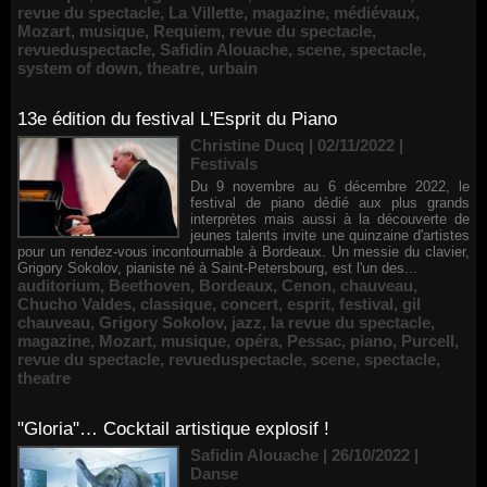
revue du spectacle
,
La Villette
,
magazine
,
médiévaux
,
Mozart
,
musique
,
Requiem
,
revue du spectacle
,
revueduspectacle
,
Safidin Alouache
,
scene
,
spectacle
,
system of down
,
theatre
,
urbain
13e édition du festival L'Esprit du Piano
Christine Ducq | 02/11/2022
|
Festivals
Du 9 novembre au 6 décembre 2022, le
festival de piano dédié aux plus grands
interprètes mais aussi à la découverte de
jeunes talents invite une quinzaine d'artistes
pour un rendez-vous incontournable à Bordeaux. Un messie du clavier,
Grigory Sokolov, pianiste né à Saint-Petersbourg, est l'un des...
auditorium
,
Beethoven
,
Bordeaux
,
Cenon
,
chauveau
,
Chucho Valdes
,
classique
,
concert
,
esprit
,
festival
,
gil
chauveau
,
Grigory Sokolov
,
jazz
,
la revue du spectacle
,
magazine
,
Mozart
,
musique
,
opéra
,
Pessac
,
piano
,
Purcell
,
revue du spectacle
,
revueduspectacle
,
scene
,
spectacle
,
theatre
"Gloria"… Cocktail artistique explosif !
Safidin Alouache | 26/10/2022
|
Danse