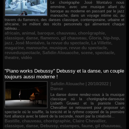
Le chorégraphe José Montalvo nous
emmène, avec une musique allant du
baroque au moderne en passant par le jazz
manouche, dans un voyage intime où, au
travers du flamenco, des danses classique, contemporaine, urbaine et
africaine, se mêlent des récits personnels qui alimentent chaque
tableau...
africain
,
animal
,
baroque
,
chauveau
,
chorégraphie
,
classique
,
danse
,
flamenco
,
gil chauveau
,
Gloria
,
hip-hop
,
jazz
,
José Montalvo
,
la revue du spectacle
,
La Villette
,
magazine
,
manouche
,
musique
,
revue du spectacle
,
revueduspectacle
,
Safidin Alouacche
,
scene
,
spectacle
,
theatre
,
vidéo
"Piano works Debussy" Debussy et la danse, un couple
toujours aussi moderne !
Safidin Alouache | 20/10/2022
|
Danse
La danse donne rendez-vous à la musique
classique où la chorégraphe-danseuse
Lisbeth Gruwez et la pianiste Claire
Chevallier se retrouvent pour proposer un
spectacle où le souffle, la tonicité et le rythme corporel de la première
font alliance avec le talent de la seconde, nourri par la créativité...
Bastille
,
chauveau
,
chorégraphie
,
Claire Chevallier
,
classique
,
danse
,
Debussy
,
estampes
,
faune
,
gil chauveau
,