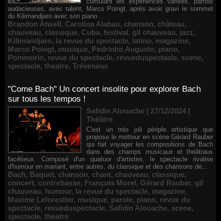
cumulant les expériences variées, parfois
audacieuses, avec talent, Marco Poingt, après avoir gravi le sommet
du Kilimandjaro avec son piano...
Brandon Atwell
,
Carolina Alabau
,
chanson
,
château
,
chauveau
,
classique
,
Cuba
,
festival
,
gil chauveau
,
jazz
,
Kilimandjaro
,
la revue du spectacle
,
latino
,
magazine
,
Marco Poingt
,
musique
,
Pedrinho Augusto
,
piano
,
Pommorio
,
revue du spectacle
,
revueduspectacle
,
scene
,
spectacle
,
theatre
,
Tréveneuc
"Come Bach" Un concert insolite pour explorer Bach
sur tous les tempos !
Safidin Alouache | 27/12/2024
|
Théâtre
C'est un très joli périple artistique que
propose le metteur en scène Gérard Rauber
qui fait voyager les compositions de Bach
dans des champs musicaux et théâtraux
facétieux. Composé d'un quatuor d'artistes, le spectacle rivalise
d'humour en mariant, entre autres, du classique et des chansons de...
Bach
,
Baquet
,
chanson
,
chant
,
chauveau
,
classique
,
concert
,
contrebasse
,
François Morel
,
Gérard Rauber
,
gil
chauveau
,
humour
,
la revue du spectacle
,
magazine
,
Maxime Leforestier
,
musique
,
parole
,
piano
,
revue du
spectacle
,
revueduspectacle
,
Safidin Alouache
,
scene
,
spectacle
,
theatre