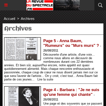
Accueil
>
Archives
Archives
Page 5 - Anna Baum,
"Rumeurs" ou "Murs murs" ?
-
26/08/2011
Découverte d'une artiste, d'une voix...
comme nous allons en découvrir de
nombreuses durant ces 22 dernières
années. Et bien sûr, aujourd'hui encore, notre appétit est quasi
quotidiennement alimenté. Mais chaque rencontre enthousiaste et
passionnée, chaque coup de cœur ne nous disent jamais rien sur ce
que sera l'avenir de l'artiste... On y croit, c'est tout... Anna Baum fait
partie de ces jeunes...
Lire la suite
Page 4 - Barbara : "Je ne suis
qu'une femme qui chante"
-
26/08/2011
Une page et des souvenirs que se passent