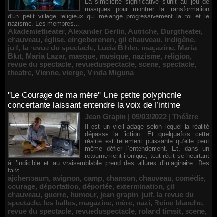
La simplicité significative s'unit au jeu de
masques pour montrer la transformation
d'un petit village religieux qui mélange progressivement la foi et le
nazisme. Les membres...
Akademietheater
,
Alexander Berlin
,
Autriche
,
Burgtheater
,
chauveau
,
église
,
eingeborenen
,
gil chauveau
,
indigène
,
juif
,
la revue du spectacle
,
Lucia Bihler
,
magazine
,
Maria
Blut
,
Maria Lazar
,
masque
,
musique
,
nazisme
,
religion
,
revue du spectacle
,
revueduspectacle
,
scene
,
spectacle
,
theatre
,
Vienne
,
vierge
,
Vinda Miguna
"Le Courage de ma mère" Une petite polyphonie
concertante laissant entendre la voix de l’intime
Jean Grapin | 09/03/2022
|
Théâtre
Il est un vieil adage selon lequel la réalité
dépasse la fiction. Et quelquefois cette
réalité est tellement puissante qu’elle peut
même défier l’entendement. Et, dans un
retournement ironique, tout récit se heurtant
à l’indicible et au vraisemblable prend des allures d'imaginaire. Des
faits...
ajchenbaum
,
avignon
,
camp
,
chanson
,
chauveau
,
comédie
,
courage
,
déportation
,
déportée
,
extermination
,
gil
chauveau
,
guerre
,
humour
,
jean grapin
,
juif
,
la revue du
spectacle
,
les halles
,
magazine
,
mère
,
nazi
,
Reine blanche
,
revue du spectacle
,
revueduspectacle
,
roland timsit
,
scene
,