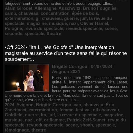
fatiguées, sont vêtues de hardes et n'ont aucun bagage. Elles...
Alain Girodet
,
Allemagne
,
Auschwitz
,
Bruno Fougniès
,
camp
,
chauveau
,
concentration
,
épée de bois
,
extermination
,
gil chauveau
,
guerre
,
juif
,
la revue du
spectacle
,
magazine
,
musique
,
nazi
,
Olivier Hamel
,
Pologne
,
revue du spectacle
,
revueduspectacle
,
scene
,
seconde
,
spectacle
,
theatre
•Off 2024• "Ita L. née Goldfeld" Une interprétation
magistrale au service d'un texte sans faille qui résonne
sourdement…
Brigitte Corrigou | 04/07/2024
|
Avignon 2024
Paris, décembre 1942. La police française
quitte à l'instant l'appartement d'Ita Laster.
Les policiers viennent de lui laisser une
heure pour se préparer avant de les suivre.
Une heure entre la vie et la mort. Mais cela, Ita ne le sait pas… Tout ce
qu'elle sait, c'est que l'un d'entre eux lui a...
2024
,
Avignon
,
Brigitte Corrigou
,
cap
,
chauveau
,
Éric
Zanettacci
,
extermination
,
femme
,
festival
,
gil chauveau
,
Goldfeld
,
guerre
,
Ita
,
juif
,
la revue du spectacle
,
magazine
,
musique
,
nazi
,
off
,
oriflamme
,
Patrick Zeff-Samet
,
revue du
spectacle
,
revueduspectacle
,
scene
,
shoah
,
spectacle
,
témoignage
,
theatre