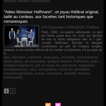
stérilité
,
theatre
,
wehrmacht
"Adieu Monsieur Haffmann", un joyau théâtral original,
taillé au cordeau, aux facettes tant historiques que
romanesques
Gil Chauveau | 24/01/2018
|
Théâtre
Paris, 1942, occupation allemande. Le port
de l’étoile jaune pour les Juifs est décrété
en mai et rendu obligatoire dès le 7 juin.
Joseph Haffmann, bijoutier et désigné
involontaire au port de l'indigne insigne,
propose à son ouvrier orfèvre de lui confier sa bijouterie s’il accepte de
le...
abri
,
bijoutier
,
cachette
,
chauveau
,
enceinte
,
enfantement
,
étoile jaune
,
gil chauveau
,
grégori baquet
,
haffmann
,
jean-
philippe daguerre
,
juif
,
la revue du spectacle
,
magazine
,
montparnasse
,
nazi
,
occupation
,
revue du spectacle
,
revueduspectacle
,
scene
,
spectacle
,
stérilité
,
theatre
,
wehrmacht
1
2