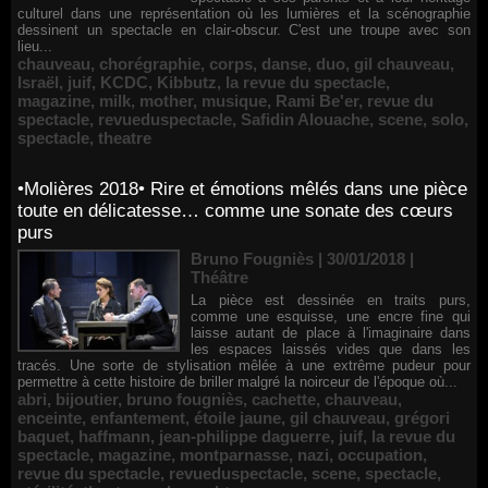
culturel dans une représentation où les lumières et la scénographie
dessinent un spectacle en clair-obscur. C'est une troupe avec son
lieu...
chauveau
,
chorégraphie
,
corps
,
danse
,
duo
,
gil chauveau
,
Israël
,
juif
,
KCDC
,
Kibbutz
,
la revue du spectacle
,
magazine
,
milk
,
mother
,
musique
,
Rami Be'er
,
revue du
spectacle
,
revueduspectacle
,
Safidin Alouache
,
scene
,
solo
,
spectacle
,
theatre
•Molières 2018• Rire et émotions mêlés dans une pièce
toute en délicatesse… comme une sonate des cœurs
purs
Bruno Fougniès | 30/01/2018
|
Théâtre
La pièce est dessinée en traits purs,
comme une esquisse, une encre fine qui
laisse autant de place à l'imaginaire dans
les espaces laissés vides que dans les
tracés. Une sorte de stylisation mêlée à une extrême pudeur pour
permettre à cette histoire de briller malgré la noirceur de l'époque où...
abri
,
bijoutier
,
bruno fougniès
,
cachette
,
chauveau
,
enceinte
,
enfantement
,
étoile jaune
,
gil chauveau
,
grégori
baquet
,
haffmann
,
jean-philippe daguerre
,
juif
,
la revue du
spectacle
,
magazine
,
montparnasse
,
nazi
,
occupation
,
revue du spectacle
,
revueduspectacle
,
scene
,
spectacle
,