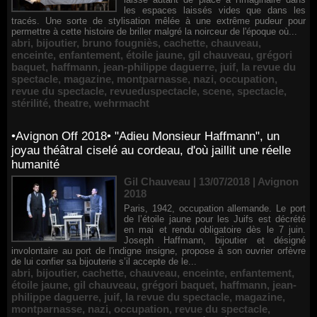
les espaces laissés vides que dans les
tracés. Une sorte de stylisation mêlée à une extrême pudeur pour
permettre à cette histoire de briller malgré la noirceur de l'époque où...
abri
,
bijoutier
,
bruno fougniès
,
cachette
,
chauveau
,
enceinte
,
enfantement
,
étoile jaune
,
gil chauveau
,
grégori
baquet
,
haffmann
,
jean-philippe daguerre
,
juif
,
la revue du
spectacle
,
magazine
,
montparnasse
,
nazi
,
occupation
,
revue du spectacle
,
revueduspectacle
,
scene
,
spectacle
,
stérilité
,
theatre
,
wehrmacht
•Avignon Off 2018• "Adieu Monsieur Haffmann", un
joyau théâtral ciselé au cordeau, d'où jaillit une réelle
humanité
Gil Chauveau | 13/07/2018
|
Avignon
2018
Paris, 1942, occupation allemande. Le port
de l’étoile jaune pour les Juifs est décrété
en mai et rendu obligatoire dès le 7 juin.
Joseph Haffmann, bijoutier et désigné
involontaire au port de l'indigne insigne, propose à son ouvrier orfèvre
de lui confier sa bijouterie s’il accepte de le...
abri
,
bijoutier
,
cachette
,
chauveau
,
enceinte
,
enfantement
,
étoile jaune
,
gil chauveau
,
grégori baquet
,
haffmann
,
jean-
philippe daguerre
,
juif
,
la revue du spectacle
,
magazine
,
montparnasse
,
nazi
,
occupation
,
revue du spectacle
,