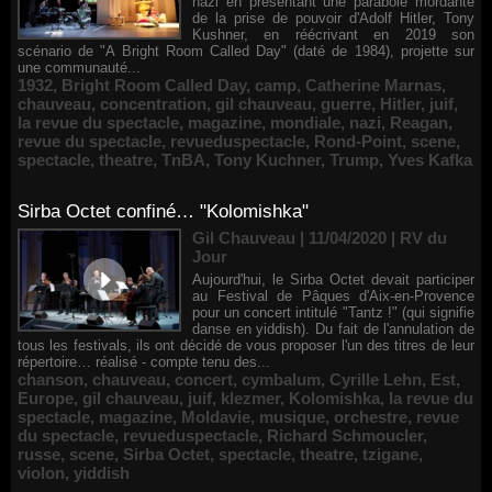
nazi en présentant une parabole mordante
de la prise de pouvoir d'Adolf Hitler, Tony
Kushner, en réécrivant en 2019 son
scénario de "A Bright Room Called Day" (daté de 1984), projette sur
une communauté...
1932
,
Bright Room Called Day
,
camp
,
Catherine Marnas
,
chauveau
,
concentration
,
gil chauveau
,
guerre
,
Hitler
,
juif
,
la revue du spectacle
,
magazine
,
mondiale
,
nazi
,
Reagan
,
revue du spectacle
,
revueduspectacle
,
Rond-Point
,
scene
,
spectacle
,
theatre
,
TnBA
,
Tony Kuchner
,
Trump
,
Yves Kafka
Sirba Octet confiné… "Kolomishka"
Gil Chauveau | 11/04/2020
|
RV du
Jour
Aujourd'hui, le Sirba Octet devait participer
au Festival de Pâques d'Aix-en-Provence
pour un concert intitulé "Tantz !" (qui signifie
danse en yiddish). Du fait de l'annulation de
tous les festivals, ils ont décidé de vous proposer l'un des titres de leur
répertoire… réalisé - compte tenu des...
chanson
,
chauveau
,
concert
,
cymbalum
,
Cyrille Lehn
,
Est
,
Europe
,
gil chauveau
,
juif
,
klezmer
,
Kolomishka
,
la revue du
spectacle
,
magazine
,
Moldavie
,
musique
,
orchestre
,
revue
du spectacle
,
revueduspectacle
,
Richard Schmoucler
,
russe
,
scene
,
Sirba Octet
,
spectacle
,
theatre
,
tzigane
,
violon
,
yiddish