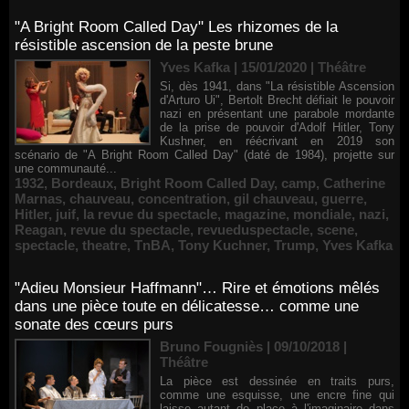
"A Bright Room Called Day" Les rhizomes de la
résistible ascension de la peste brune
Yves Kafka | 15/01/2020
|
Théâtre
Si, dès 1941, dans "La résistible Ascension
d'Arturo Ui", Bertolt Brecht défiait le pouvoir
nazi en présentant une parabole mordante
de la prise de pouvoir d'Adolf Hitler, Tony
Kushner, en réécrivant en 2019 son
scénario de "A Bright Room Called Day" (daté de 1984), projette sur
une communauté...
1932
,
Bordeaux
,
Bright Room Called Day
,
camp
,
Catherine
Marnas
,
chauveau
,
concentration
,
gil chauveau
,
guerre
,
Hitler
,
juif
,
la revue du spectacle
,
magazine
,
mondiale
,
nazi
,
Reagan
,
revue du spectacle
,
revueduspectacle
,
scene
,
spectacle
,
theatre
,
TnBA
,
Tony Kuchner
,
Trump
,
Yves Kafka
"Adieu Monsieur Haffmann"… Rire et émotions mêlés
dans une pièce toute en délicatesse… comme une
sonate des cœurs purs
Bruno Fougniès | 09/10/2018
|
Théâtre
La pièce est dessinée en traits purs,
comme une esquisse, une encre fine qui
laisse autant de place à l'imaginaire dans