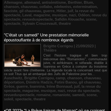
Allemagne
,
allemand
,
antisémitisme
,
Berthier
,
Blum
,
chanson
,
chauveau
,
collabo
,
edelweiss
,
extermination
,
fasciste
,
gil chauveau
,
guerre
,
Hitler
,
juif
,
la revue du
spectacle
,
Laval
,
magazine
,
musique
,
nazi
,
Odéon
,
revue du
spectacle
,
revueduspectacle
,
Safidin Alouache
,
scene
,
spectacle
,
Sylvain Creuzevault
,
theatre
"C'était un samedi" Une prestation mémorielle
époustouflante à de nombreux égards
Brigitte Corrigou | 21/09/2023
|
Théâtre
C'est l'histoire tragique et bien trop
méconnue des "Romaniotes", communauté
juive, ni ashkénaze, ni séfarade, établie à
Ioannina en Grèce à compter du troisième
siècle avant l'ère chrétienne. La légende locale la concernant veut que
ce soit Titus qui ait embarqué des Juifs de Palestine pour les...
Auschwitz
,
Brigitte Corrigou
,
camp
,
chanson
,
chauveau
,
déportation
,
Dimitris Hadzis
,
Fotini Banou
,
gil chauveau
,
Grèce
,
guerre
,
Ioannina
,
Irène Bonnaud
,
juif
,
la revue du
spectacle
,
magazine
,
musique
,
nazi
,
revue du spectacle
,
revueduspectacle
,
romaine
,
romaniote
,
samedi
,
scene
,
soleil
,
spectacle
,
theatre
•Off 2023• "La Brève liaison de Maman" où se croisent