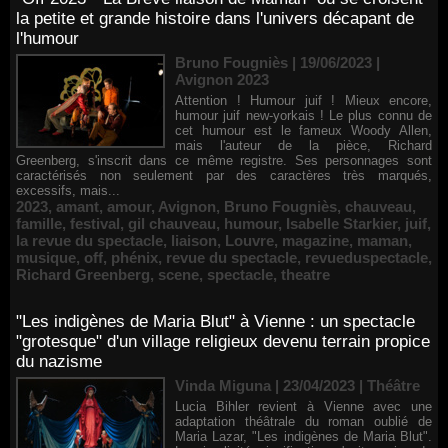
la petite et grande histoire dans l'univers décapant de
l'humour
Bruno Fougniès | 19/06/2023
|
Avignon 2023
Attention ! Humour juif ! Mieux encore,
humour juif new-yorkais ! Le plus connu de
cet humour est le fameux Woody Allen,
mais l'auteur de la pièce, Richard
Greenberg, s'inscrit dans ce même registre. Ses personnages sont
caractérisés non seulement par des caractères très marqués,
excessifs, mais...
2023
,
amant
,
amour
,
Avignon
,
Bruno Fougniès
,
chauveau
,
famille
,
festival
,
gil chauveau
,
humour
,
Isabelle Starkier
,
juif
,
la revue du spectacle
,
liaison
,
Louvre
,
magazine
,
maman
,
musique
,
off
,
phénix
,
revue du spectacle
,
revueduspectacle
,
Richard Greenberg
,
scene
,
spectacle
,
theatre
"Les indigènes de Maria Blut" à Vienne : un spectacle
"grotesque" d'un village religieux devenu terrain propice
du nazisme
Vinda Miguna | 23/04/2023
|
Théâtre
Lucia Bihler revient à Vienne avec une
adaptation théâtrale du roman oublié de
Maria Lazar, "Les indigènes de Maria Blut".