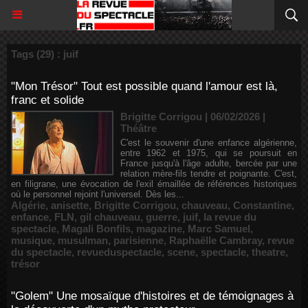
Tags (29) : juif
"Mon Trésor" Tout est possible quand l'amour est là,
franc et solide
Brigitte Corrigou | 06/02/2026
|
Théâtre
C'est le souvenir d'une enfance algérienne,
entre 1962 et 1975, qui se poursuit en
France jusqu'à l'âge adulte, bercée par une
relation mère-fils tendre et poignante. C'est,
en filigrane, une évocation de l'exil émaillée de références historiques
où le personnel rejoint l'universel. Dès les...
Algérie
,
anisette
,
Brigitte Corrigou
,
chauveau
,
Constantine
,
enfance
,
FLN
,
gil chauveau
,
guerre
,
juif
,
la revue du
spectacle
,
Magali Bonfils
,
magazine
,
Marc Samuel
,
musique
,
musulman
,
parisienne
,
Raphaëlle Cambray
,
revue
du spectacle
,
revueduspectacle
,
scene
,
spectacle
,
theatre
,
trésor
"Golem" Une mosaïque d'histoires et de témoignages à