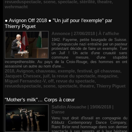
revueduspectacle
,
scene
,
spectacle
,
stérilité
,
theatre
,
wehrmacht
● Avignon Off 2018 ● "Un juif pour l'exemple" par
Thierry Piguet
Annonce | 27/06/2018
|
À l'affiche
1942. Payerne, petite bourgade de Suisse.
Un groupuscule nazi entraîné par un pasteur
protestant décide de faire un exemple. Tuer
un Juif ! Un acte d'une cruauté sans
commune mesure, d'une stupidité
incompréhensible. Au pays de la Croix-Rouge, des hommes en ont
assassiné un autre au nom d'une...
2018
,
Avignon
,
chauveau
,
exemple
,
festival
,
gil chauveau
,
Jacques Chessex
,
juif
,
la revue du spectacle
,
magazine
,
Miguel Fernandez-V
,
off
,
revue du spectacle
,
revueduspectacle
,
scene
,
spectacle
,
theatre
,
Thierry Piguet
"Mother's milk"… Corps à cœur
Safidin Alouache | 19/06/2018
|
Danse
Venu tout droit d'Israël en compagnie du
Kibbutz Contemporary Dance Company,
Rami Be'er rend hommage dans son dernier
spectacle à ses parents et à leur héritage