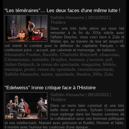
"Les téméraires"… Les deux faces d'une même lutte !
Safidin Alouache | 18/11/2023
|
Théâtre
Dans une très belle pièce qui nous fait
remonter à la fin du XIXe siècle avec
l'affaire Dreyfus, nous voici face à Zola et
Méliès qui, au travers de leur art respectif,
ont mené le combat pour la défense du capitaine français – de
confession juive – accusé, par calomnie et mensonge, de trahison...
Alexandre Foulon
,
Bastille
,
Charlotte Matzneff
,
chauveau
,
Clemenceau
,
comédie
,
Dreyfus
,
humour
,
j'accuse
,
juif
,
Julien Delpech
,
la revue du spectacle
,
magazine
,
Méliès
,
musique
,
prcès
,
revue du spectacle
,
revueduspectacle
,
Safidin Alouache
,
scene
,
spectacle
,
theatre
,
XIXe
,
Zola
"Edelweiss" Ironie critique face à l'Histoire
Safidin Alouache | 09/10/2023
|
Théâtre
Dans un texte bien construit et une très
belle mise en scène, Sylvain Creuzevault
nous replonge dans les heures sombres de
la collaboration avec ses hommes politiques
et ses intellectuels. Mariant avec précision et fluidité, Histoire et fable,
il montre avec humour les coulisses d'une époque...