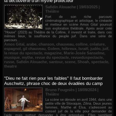
la découverte d'un mythe protecteur
Safidin Alouache | 19/03/2025
|
Théâtre
Fort de son riche parcours
cinématographique et artistique, le cinéaste
et metteur en scène Amos Gitaï poursuit
son exploration théâtrale. Après avoir créé
"House" (2023) au Théâtre de la Colline, il investit et traite, dans ces
mêmes lieux, la souffrance du peuple juif. Dans une série de
parcours...
Amos Gitaï
,
arabe
,
chanson
,
chauveau
,
colline
,
créature
,
espagnol
,
gil chauveau
,
Golem
,
hébreux
,
Israël
,
judéo
,
juif
,
la revue du spectacle
,
magazine
,
Marie-Josée Sanselme
,
musique
,
mythe
,
revue du spectacle
,
revueduspectacle
,
russe
,
Safidin Alouache
,
santour
,
scene
,
Shoah
,
spectacle
,
theatre
"Dieu ne fait rien pour les faibles" Il faut bombarder
Auschwitz, phrase choc de deux évadées du camp
Bruno Fougniès | 18/09/2024
|
Théâtre
La scène se déroule en avril 1944, dans une
petite ville de Slovaquie, Zilina. Deux jeunes
femmes, Marthe et Elsa, s'adressent au
conseil juif de la ville pour demander de
l'aide, mais surtout demander à être entendues. Elles semblent