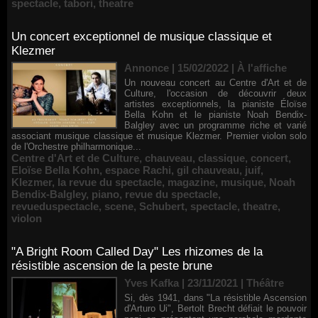
spectacle
,
tabori
,
theatre
Un concert exceptionnel de musique classique et
Klezmer
Annonce | 15/02/2022
|
À l'affiche
Un nouveau concert au Centre d'Art et de
Culture, l'occasion de découvrir deux
artistes exceptionnels, la pianiste Éloïse
Bella Kohn et le pianiste Noah Bendix-
Balgley avec un programme riche et varié
associant musique classique et musique Klezmer. Premier violon solo
de l'Orchestre philharmonique...
Centre d'Art et de Culture
,
chauveau
,
classique
,
concert
,
Eloïse Bella Kohn
,
espace Rachi
,
gil chauveau
,
juif
,
Klezmer
,
la revue du spectacle
,
magazine
,
musique
,
Noah
Bendix-Balgley
,
piano
,
revue du spectacle
,
revueduspectacle
,
scene
,
Schubert
,
spectacle
,
theatre
,
violon
"A Bright Room Called Day" Les rhizomes de la
résistible ascension de la peste brune
Yves Kafka | 23/11/2021
|
Théâtre
Si, dès 1941, dans "La résistible Ascension
d'Arturo Ui", Bertolt Brecht défiait le pouvoir