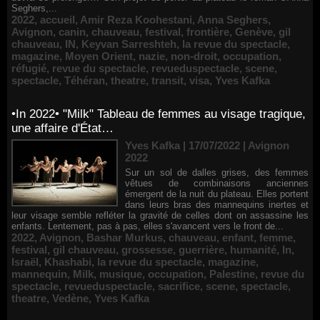
Seghers,...
2022
,
accueil
,
Amir Reza Koohestani
,
Anna Seghers
,
Avignon
,
canin
,
chauveau
,
festival
,
frontière
,
Genève
,
gil
chauveau
,
IN
,
Keyvan Sarreshteh
,
la revue du spectacle
,
magazine
,
Moyen Orient
,
nazie
,
non-droit
,
occupation
,
réfugié
,
revue du spectacle
,
revueduspectacle
,
scene
,
spectacle
,
Téhéran
,
theatre
,
transit
,
visa
,
Yves Kafka
•In 2022• "Milk" Tableau de femmes au visage tragique,
une affaire d'État…
Yves Kafka | 17/07/2022
|
Avignon
2022
Sur un sol de dalles grises, des femmes
vêtues de combinaisons anciennes
émergent de la nuit du plateau. Elles portent
dans leurs bras des mannequins inertes et
leur visage semble refléter la gravité de celles dont on assassine les
enfants. Lentement, pas à pas, elles s'avancent vers le front de...
2022
,
Avignon
,
Bashar Murkus
,
chauveau
,
enfant
,
femme
,
festival
,
gil chauveau
,
grossesse
,
guerrière
,
humanité
,
In
,
Israël
,
Khashabi
,
la revue du spectacle
,
magazine
,
mannequin
,
Milk
,
musique
,
occupation
,
Palestine
,
revue du
spectacle
,
revueduspectacle
,
sacrifice
,
scene
,
spectacle
,
theatre
,
Vedène
,
Yves Kafka