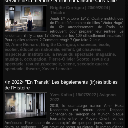
service de la mémoire et d'un humanisme sans faille
Brigitte Corrigou | 20/09/2024
|
Théâtre
Jeudi 1ᵉʳ octobre 1942. Quatre institutrices
de l'école élémentaire de filles "Victor Hugo"
du XIᵉ arrondissement de Paris se
retrouvent pour préparer leur rentrée. Le
lendemain, il n'y a que 17 élèves sur les 109 officiellement inscrites !
Pour quelles raisons ? Comment réagir ? Que faire ? Leur...
42
,
Anne Richard
,
Brigitte Corrigou
,
chauveau
,
école
,
écolier
,
éducation nationale
,
enfant
,
gil chauveau
,
inspecteur
,
institutrice
,
la revue du spectacle
,
magazine
,
musique
,
occupation
,
Pierre-Olivier Scotto
,
revue du
spectacle
,
revueduspectacle
,
scene
,
seconde guerre
,
spectacle
,
theatre
,
Xavier Lemaire
•In 2022• "En Transit" Les bégaiements (ir)résistibles
de l'Histoire
Yves Kafka | 19/07/2022
|
Avignon
2022
2018, le dramaturge iranien Amir Reza
Koohestani est retenu dans l'espace
Schengen de l'aéroport de Munich, plaque
tournante entre le Moyen Orient et les
Amériques. Pour cause de visa expiré de quelques jours, son escale
devra se prolonger… Son projet de porter au plateau le roman d'Anna