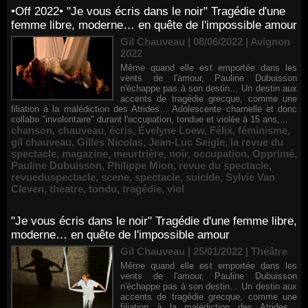
•Off 2022• "Je vous écris dans le noir" Tragédie d'une
femme libre, moderne… en quête de l'impossible amour
Gil Chauveau | 08/06/2022
|
Avignon
2022
Même quand elle est emportée dans les
vents de l'amour, Pauline Dubuisson
n'échappe pas à son destin… Un destin aux
accents de tragédie grecque, comme une
filiation à la malédiction des Atrides… Adolescente charnelle et donc
collabo "involontaire" durant l'occupation, tondue et violée à 15 ans,...
chanson
,
chauveau
,
écris
,
Évelyne Loew
,
Félix
,
féminisme
,
gil chauveau
,
Gilles Nicolas
,
Jean-Luc Seigle
,
la revue du
spectacle
,
magazine
,
meurtrière
,
noir
,
occupation
,
Opprimé
,
Pauline Dubuisson
,
Philippe Mion
,
revue du spectacle
,
revueduspectacle
,
scene
,
spectacle
,
suicide
,
Sylvie Van
Cleven
,
theatre
,
tondu
,
tragédie
,
viol
"Je vous écris dans le noir" Tragédie d'une femme libre,
moderne… en quête de l'impossible amour
Gil Chauveau | 25/01/2022
|
Théâtre
Même quand elle est emportée dans les
vents de l'amour, Pauline Dubuisson
n'échappe pas à son destin… Un destin aux
accents de tragédie grecque, comme une
filiation à la malédiction des Atrides…