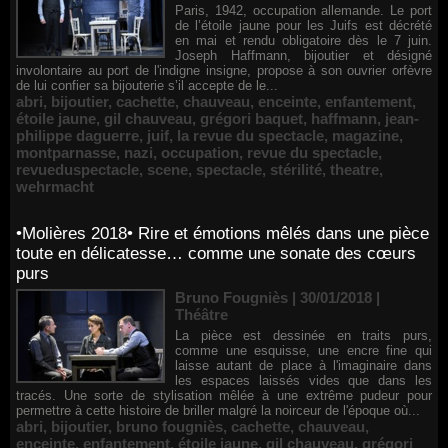
Paris, 1942, occupation allemande. Le port
de l’étoile jaune pour les Juifs est décrété
en mai et rendu obligatoire dès le 7 juin.
Joseph Haffmann, bijoutier et désigné
involontaire au port de l'indigne insigne, propose à son ouvrier orfèvre
de lui confier sa bijouterie s’il accepte de le...
abri
,
bijoutier
,
cachette
,
chauveau
,
enceinte
,
enfantement
,
étoile jaune
,
gil chauveau
,
grégori baquet
,
haffmann
,
jean-
philippe daguerre
,
juif
,
la revue du spectacle
,
magazine
,
montparnasse
,
nazi
,
occupation
,
revue du spectacle
,
revueduspectacle
,
scene
,
spectacle
,
stérilité
,
theatre
,
wehrmacht
•Molières 2018• Rire et émotions mêlés dans une pièce
toute en délicatesse… comme une sonate des cœurs
purs
Bruno Fougniès | 30/01/2018
|
Théâtre
La pièce est dessinée en traits purs,
comme une esquisse, une encre fine qui
laisse autant de place à l'imaginaire dans
les espaces laissés vides que dans les
tracés. Une sorte de stylisation mêlée à une extrême pudeur pour
permettre à cette histoire de briller malgré la noirceur de l'époque où...
abri
,
bijoutier
,
bruno fougniès
,
cachette
,
chauveau
,
enceinte
,
enfantement
,
étoile jaune
,
gil chauveau
,
grégori