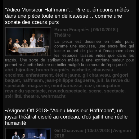
"Adieu Monsieur Haffmann"… Rire et émotions mêlés
dans une pièce toute en délicatesse… comme une
sonate des cœurs purs
Bruno Fougniès | 09/10/2018
|
Théâtre
La pièce est dessinée en traits purs,
comme une esquisse, une encre fine qui
laisse autant de place à l'imaginaire dans
les espaces laissés vides que dans les
tracés. Une sorte de stylisation mêlée à une extrême pudeur pour
permettre à cette histoire de briller malgré la noirceur de l'époque où...
abri
,
bijoutier
,
bruno fougniès
,
cachette
,
chauveau
,
enceinte
,
enfantement
,
étoile jaune
,
gil chauveau
,
grégori
baquet
,
haffmann
,
jean-philippe daguerre
,
juif
,
la revue du
spectacle
,
magazine
,
montparnasse
,
nazi
,
occupation
,
revue du spectacle
,
revueduspectacle
,
scene
,
spectacle
,
stérilité
,
theatre
,
wehrmacht
•Avignon Off 2018• "Adieu Monsieur Haffmann", un
joyau théâtral ciselé au cordeau, d'où jaillit une réelle
humanité
Gil Chauveau | 13/07/2018
|
Avignon
2018