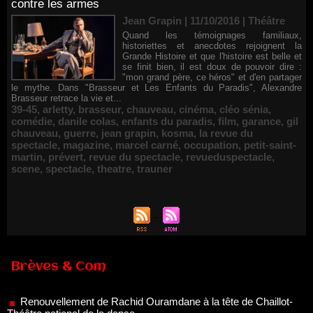
contre les armes
Jean Grapin | 11/10/2016
|
Théâtre
Quand les témoignages familiaux,
historiettes et anecdotes rejoignent la
Grande Histoire et que l'histoire est belle et
se finit bien, il est doux de pouvoir dire :
"mon grand père, ce héros" et d'en partager
le mythe. Dans "Brasseur et Les Enfants du Paradis", Alexandre
Brasseur retrace la vie et...
39-45
,
arletty
,
brasseur
,
chauveau
,
cinéma
,
cléo sénia
,
comédie
,
danile colas
,
enfants du paradis
,
film
,
garance
,
gil
chauveau
,
guerre
,
jean grapin
,
kosma
,
la revue du
spectacle
,
magazine
,
marcel carné
,
occupation
,
petit-saint-
martin
,
prévert
,
revue du spectacle
,
revueduspectacle
,
scene
,
spectacle
,
theatre
,
trauner
Renouvellement de Rachid Ouramdane à la tête de Chaillot-
Brèves & Com
Théâtre national de la danse
05/08/2026
Nomination de Jérôme Montchal à la direction du Phénix,