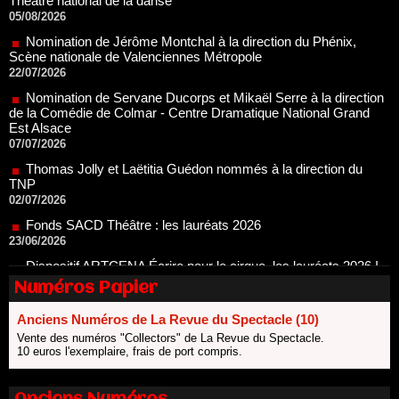
Scène nationale de Valenciennes Métropole
22/07/2026
Nomination de Servane Ducorps et Mikaël Serre à la direction
de la Comédie de Colmar - Centre Dramatique National Grand
Est Alsace
07/07/2026
Thomas Jolly et Laëtitia Guédon nommés à la direction du
TNP
02/07/2026
Fonds SACD Théâtre : les lauréats 2026
23/06/2026
Dispositif ARTCENA Écrire pour le cirque, les lauréats 2026 !
20/06/2026
Le palmarès des prix SACD 2026
18/06/2026
Numéros Papier
Les 10 lauréats du Fonds Grandes Formes Théâtre 2026
SACD
Anciens Numéros de La Revue du Spectacle (10)
13/06/2026
Vente des numéros "Collectors" de La Revue du Spectacle.
10 euros l'exemplaire, frais de port compris.
Nomination de Nathalie Garraud et Olivier Saccomano à la
direction du Théâtre de Gennevilliers - CDN
13/06/2026