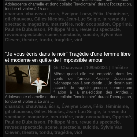
Adolescente charnelle et donc collabo "involontaire" durant l'occupation,
tondue et violée à 15 ans,...
chanson
,
chauveau
,
écris
,
Évelyne Loew
,
Félix
,
féminisme
,
gil chauveau
,
Gilles Nicolas
,
Jean-Luc Seigle
,
la revue du
spectacle
,
magazine
,
meurtrière
,
noir
,
occupation
,
Opprimé
,
Pauline Dubuisson
,
Philippe Mion
,
revue du spectacle
,
revueduspectacle
,
scene
,
spectacle
,
suicide
,
Sylvie Van
Cleven
,
theatre
,
tondu
,
tragédie
,
viol
"Je vous écris dans le noir" Tragédie d'une femme libre
et moderne en quête de l'impossible amour
Gil Chauveau | 10/05/2021
|
Théâtre
Même quand elle est emportée dans les
vents de l'amour, Pauline Dubuisson
n'échappe pas à son destin… Un destin aux
accents de tragédie grecque, comme une
filiation à la malédiction des Atrides…
Adolescente charnelle et donc collabo "involontaire" durant l'occupation,
tondue et violée à 15 ans,...
chanson
,
chauveau
,
écris
,
Évelyne Loew
,
Félix
,
féminisme
,
gil chauveau
,
Gilles Nicolas
,
Jean-Luc Seigle
,
la revue du
spectacle
,
magazine
,
meurtrière
,
noir
,
occupation
,
Opprimé
,
Pauline Dubuisson
,
Philippe Mion
,
revue du spectacle
,
revueduspectacle
,
scene
,
spectacle
,
suicide
,
Sylvie Van
Cleven
,
theatre
,
tondu
,
tragédie
,
viol