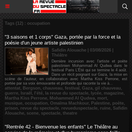
Tags (12) : occupation
"3 saisons et 1 corps" Gaza, portée par la force et la
poésie d'un jeune artiste palestinien
Safidin Alouache | 03/08/2026
|
Théâtre
Dernière incursion avec l'artiste et poète
palestinien Mohammad Al Qudwa dans le
festival Paris L'Été qui se termine le 4 août.
Dans un récit poignant sur Gaza, la mise en
scène de l'auteur, en collaboration avec Martha Kiss Perrone, est
portée par sa voix émouvante et profonde qui raconte la vie à...
attentat
,
Bergson
,
chauveau
,
festival
,
Gaza
,
gil chauveau
,
guerre
,
Israël
,
l'été
,
la revue du spectacle
,
lycée
,
magazine
,
Martha Kiss Perrone
,
Mohammed Al Qudwa
,
mort
,
musique
,
occupation
,
Omaïma Machkour
,
Palestine
,
poète
,
prison
,
revue du spectacle
,
revueduspectacle
,
ruine
,
Safidin
Alouache
,
scene
,
spectacle
,
theatre
"Rentrée 42 - Bienvenue les enfants" Le Théâtre au