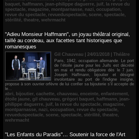
baquet
,
haffmann
,
jean-philippe daguerre
,
juif
,
la revue du
spectacle
,
magazine
,
montparnasse
,
nazi
,
occupation
,
revue du spectacle
,
revueduspectacle
,
scene
,
spectacle
,
stérilité
,
theatre
,
wehrmacht
"Adieu Monsieur Haffmann", un joyau théâtral original,
taillé au cordeau, aux facettes tant historiques que
romanesques
Gil Chauveau | 24/01/2018
|
Théâtre
Paris, 1942, occupation allemande. Le port
de l’étoile jaune pour les Juifs est décrété
en mai et rendu obligatoire dès le 7 juin.
Joseph Haffmann, bijoutier et désigné
involontaire au port de l'indigne insigne,
propose à son ouvrier orfèvre de lui confier sa bijouterie s’il accepte de
le...
abri
,
bijoutier
,
cachette
,
chauveau
,
enceinte
,
enfantement
,
étoile jaune
,
gil chauveau
,
grégori baquet
,
haffmann
,
jean-
philippe daguerre
,
juif
,
la revue du spectacle
,
magazine
,
montparnasse
,
nazi
,
occupation
,
revue du spectacle
,
revueduspectacle
,
scene
,
spectacle
,
stérilité
,
theatre
,
wehrmacht
"Les Enfants du Paradis"… Soutenir la force de l'Art