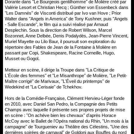
Dorante dans "Le Bourgeois gentilhomme" de Molière créé par
Valérie Lesort et Christian Hecq ; Günther von Essenbeck dans
"Les Damnés" de Visconti distribué par Ivo van Hove ; Prior
Walter dans "Angels in America" de Tony Kushner, puis "Angels
- Salle Escande", le film qui a suivi réalisé par Arnaud
Desplechin. Sous la direction de Robert Wilson, Marcel
Bozonnet, Anne Delbée, Denis Podalydès, Jean-Pierre Vincent,
Muriel Mayette ou Lilo Baur, il poursuit son exploration du
répertoire des Fables de Jean de la Fontaine à Molière en
passant par Copi, Shakespeare, Racine Corneille, Hugo,
Musset ou Gogol.
Metteur en scène, il dirige la Troupe dans "La Critique de
L'École des femmes" et "Le Misanthrope" de Molière, "Le Petit-
Maître corrigé" de Marivaux, "L'Éveil du printemps" de
Wedekind et "La Cerisaie" de Tchekhov.
Hors de la Comédie-Française, Clément Hervieu-Léger fonde
en 2010, avec Daniel San Pedro, la Compagnie des Petits
Champs avec laquelle il présente ses propres projets de mise
en scène : "On achève bien les chevaux" d'après Horace
McCoy avec le Ballet de l'Opéra national du Rhin, "Un mois à la
campagne" de Tourgueniev au Théâtre des Célestins, "Une des
dernières soirées de carnaval" de Goldoni aux Bouffes du nord