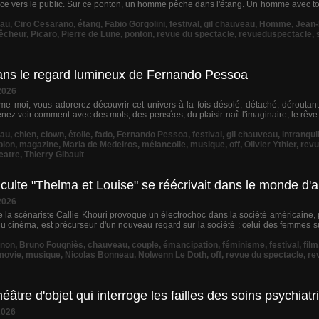
ce vers le public. Sur ce ponton, un homme pêche dans l'étang. Un homme avec tout
au
,
Ciro Cesarano
,
étang
,
Fabio Gorgolini
,
festival
,
gil chauveau
,
Homme
,
Jean-
êcheur
,
Picaro
,
Pierre de Lune
,
ponton
,
revue du spectacle
,
revueduspectacle
,
n dans le regard lumineux de Fernando Pessoa
2026
moi, vous adorerez découvrir cet univers à la fois désolé, détaché, déroutant
nez voir comment avec des mots, des pensées, du plaisir naît l'imaginaire, le rêve
au
,
chien
,
clown
,
étoile
,
fado
,
Fernando Pessoa
,
festival
,
gil chauveau
,
intranquil
pion
,
magazine
,
Maria de Medeiros
,
mélancolie
,
musique
,
off
,
Olivier Ythier
,
revu
eatre
,
Thierry Gibault
m culte "Thelma et Louise" se réécrivait dans le monde d'
2026
 de la scénariste Callie Khouri provoque un électrochoc dans la société américaine,
du cinéma, est précurseur d'un nouveau regard sur la société : celui des femmes
gnon
,
Bruno Fougniès
,
chauveau
,
couple
,
émancipation
,
féminisme
,
festival
,
film
movie
,
musique
,
Nicolas Bonneau
,
Nolwenn Le Doth
,
off
,
revue du spectacle
,
re
âtre d'objet qui interroge les failles des soins psychiat
2026