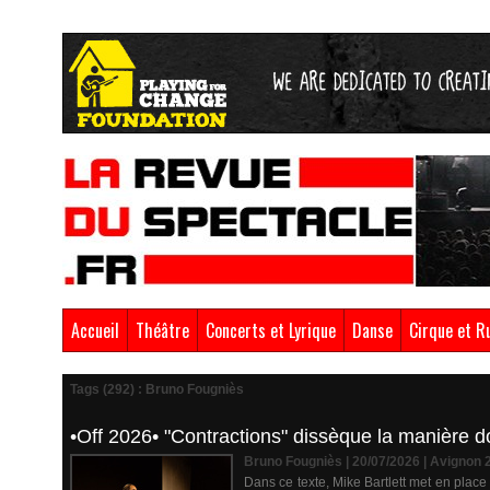
Accueil
Théâtre
Concerts et Lyrique
Danse
Cirque et R
Tags (292) : Bruno Fougniès
•Off 2026• "Contractions" dissèque la manière dont
Bruno Fougniès | 20/07/2026
|
Avignon 
Dans ce texte, Mike Bartlett met en plac