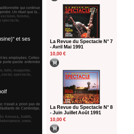
ditionnelle qui continue
endre. Un rituel que la...
,
excision
,
femme
,
u spectacle
,
sine)" et ses
La Revue du Spectacle N° 7
- Avril Mai 1991
10,00 €
et les employées. Celles-
ne porte-parole enfermée
le
,
lutte
,
magazine
,
,
social
,
spectacle
,
olf
c n'avait a priori pas de
La Revue du Spectacle N° 8
 étudiants de Cambridge,
- Juin Juillet Août 1991
nès Amoura
,
Judith
,
10,00 €
hakespeare
,
sœur
,