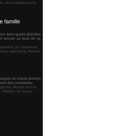
le
,
revueduspectacle
,
e famille
oir dans quelle direction
it arrivée au bout de sa
nquisme
,
gil chauveau
,
lence
,
spectacle
,
theatre
 Musiques et chants donnés
ent des contraintes...
gazine
,
Martin Sevrin
,
,
Théâtre 14
,
tueur
,