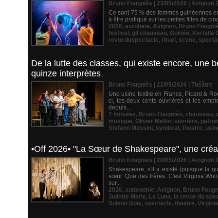
Bruno Fougniès | 23/05/2026
|
Avignon 
Ce sont 75 % des femmes guinéennes en 20
à être pratiqué sur les petites filles de c
2026
,
acrobate
,
Avignon
,
Bruno Fougni
festival
,
gil chauveau
,
Guinée
,
Kerfalla
revueduspectacle
,
rituel
,
scene
,
specta
De la lutte des classes, qui existe encore, une 
quinze interprètes
Bruno Fougniès | 22/05/2026
|
Théâtre
Une usine textile en France, Picard & Ro
ci, les deux cents ouvrières et les emp
depuis...
7 minutes
,
Bruno Fougniès
,
chauveau
,
musique
,
Olivier Mellor
,
ouvrière
,
patro
Stefano Massini
,
syndicat
,
theatre
,
usin
•Off 2026• "La Sœur de Shakespeare", une créati
Bruno Fougniès | 20/05/2026
|
Avignon 
Shakespeare, s'il a existé (puisque la qu
sœur. Que des frères. C'est Virginia Woo
sur...
2026
,
autonomie
,
Avignon
,
Bruno Fougn
Juliette Marie
,
La Luna
,
la revue du spe
Solenn Goix
,
spectacle
,
theatre
,
Virgini