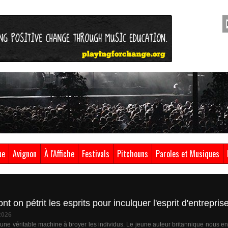
ue
Avignon
À l'Affiche
Festivals
Pitchouns
Paroles et Musiques
 on pétrit les esprits pour inculquer l'esprit d'entrepris
2026
e une véritable machine à broyer les individus. Le jeune auteur britannique nous e