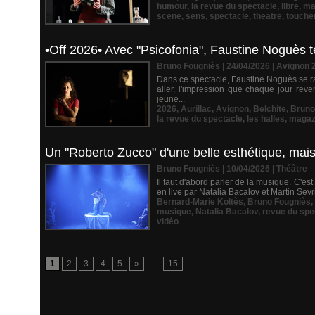
humour
,
la revue du spectacle
,
libre
,
ma
scene
,
sens
,
spectacle
,
theatre
,
touche
•Off 2026• Avec "Psicofonia", Faustine Noguès te
Bruno Fougniès | 24/04/2026
|
Avignon 
Dans ce spectacle, Faustine Noguès se ra
aller, l'impression que chaque jour rev
jeune...
2026
,
Aurillac
,
Avignon
,
Belchite
,
Bruno
la revue du spectacle
,
les halles
,
magaz
Un "Roberto Zucco" d'une belle esthétique, mais
Bruno Fougniès | 10/04/2026
|
Théâtre
Il faut d'abord parler de la musique. C'es
en live par Natalia Bacalov et Martin Sevr
Bernard-Marie Koltès
,
Bruno Fougniès
,
musique
,
Natalia Bacalov
,
revue du spe
vidéo
1
2
3
4
5
»
...
15