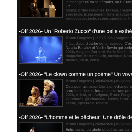
la manager où va se dérouler, au fil d'un
On...
boulot
,
Bruno Fougniès
,
bureau
,
chauve
spectacle
,
licenciement
,
lune
,
magazin
revueduspectacle
,
scene
,
spectacle
,
th
•Off 2026• Un "Roberto Zucco" d'une belle esthét
Bruno Fougniès | 11/07/2026
|
Avignon 
Il faut d'abord parler de la musique. C'e
Natalia Bacalov et Martin Sevrin qui perfo
2026
,
Avignon
,
Bernard-Marie Koltès
,
B
magazine
,
Martin Sevrin
,
musique
,
Nata
theatre
,
tueur
,
vidéo
•Off 2026• "Le clown comme un poème" Un voyage
Bruno Fougniès | 30/06/2026
|
Avignon 
Cela pourrait ressembler à un échange, u
préciser le fond et les contours d'une pr
2026
,
Arletti
,
art
,
Avignon
,
Bruno Fougn
Cervantès
,
gil chauveau
,
halles
,
l'entre
scene
,
spectacle
,
theatre
•Off 2026• "L'homme et le pêcheur" Une drôle de
Bruno Fougniès | 26/06/2026
|
Avignon 
Entre conte, parabole et poésie surréal