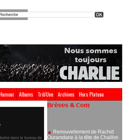
Humour
Albums
Trib'Une
Archives
Hors Plateau
Brèves & Com
Renouvellement de Rachid
Ouramdane à la tête de Chaillot-
e
Théâtre national de la danse
05/08/2026
ntraîne dans le bureau de
Nomination de Jérôme