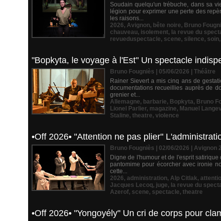
Soudain quelqu'un trébuche, dans sa vie
légion pour exprimer une perte des repèr
les raisons...
2026
,
Avignon
,
bête noire
,
Bruno Fougn
chauveau
,
isolement
,
la revue du spect
revueduspectacle
,
scene
,
silence
,
soin
"Bopkyta, le voyage à l'Est" Un spectacle indis
Bruno Fougniès | 05/06/2026
|
Théâtre
Rainer Sievert a mis cinq ans de gestati
documentations recueillies auprès de do
grenier et...
Allemagne
,
barbarie
,
Bopkyta
,
Bruno F
Lionel Parlier
,
magazine
,
Manuel Langev
Staline
,
theatre
,
violence
•Off 2026• "Attention ne pas plier" L'administra
Bruno Fougniès | 02/06/2026
|
Avignon 
Digne de l'humour et de l'esprit satiriqu
pantomime pour écorcher avec ironie not
cette...
2026
,
administration
,
Alp Citlak
,
attenti
Jacques Lecoq
,
juge
,
la revue du spect
Azerof
,
scene
,
spectacle
,
theatre
•Off 2026• "Yongoyély" Un cri de corps pour cla