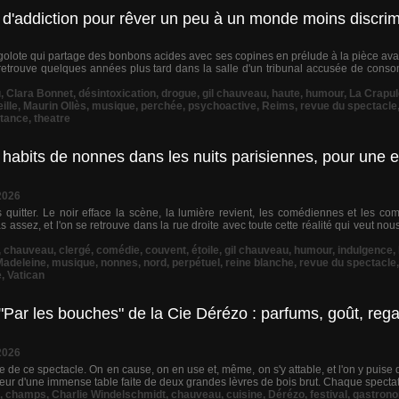
 d'addiction pour rêver un peu à un monde moins discrim
igolote qui partage des bonbons acides avec ses copines en prélude à la pièce avan
retrouve quelques années plus tard dans la salle d'un tribunal accusée de conso
u
,
Clara Bonnet
,
désintoxication
,
drogue
,
gil chauveau
,
haute
,
humour
,
La Crapul
ille
,
Maurin Ollès
,
musique
,
perchée
,
psychoactive
,
Reims
,
revue du spectacle
tance
,
theatre
es habits de nonnes dans les nuits parisiennes, pour une
2026
quitter. Le noir efface la scène, la lumière revient, les comédiennes et les co
s assez, et l'on se retrouve dans la rue droite avec toute cette réalité qui veut no
,
chauveau
,
clergé
,
comédie
,
couvent
,
étoile
,
gil chauveau
,
humour
,
indulgence
,
Madeleine
,
musique
,
nonnes
,
nord
,
perpétuel
,
reine blanche
,
revue du spectacle
e
,
Vatican
ar les bouches" de la Cie Dérézo : parfums, goût, regar
2026
e de ce spectacle. On en cause, on en use et, même, on s'y attable, et l'on y puise
rieur d'une immense table faite de deux grandes lèvres de bois brut. Chaque spectate
,
champs
,
Charlie Windelschmidt
,
chauveau
,
cuisine
,
Dérézo
,
festival
,
gastron