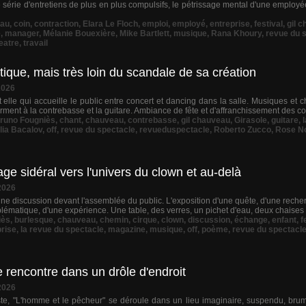
e série d'entretiens de plus en plus compulsifs, le pétrissage mental d'une employ
au
,
coin
,
contraction
,
Elara Le Floch
,
emploi
,
employé
,
entreprise
,
festival
,
gil 
e
,
manager
,
Mélanie Bouexière
,
Mike Bartlett
,
musique
,
Rana Khoury
,
revue du 
eatre
,
travail
ique, mais très loin du scandale de sa création
2026
st elle qui accueille le public entre concert et dancing dans la salle. Musiques et 
rment à la contrebasse et la guitare. Ambiance de fête et d'affranchissement des con
runo Fougniès
,
chant
,
chauveau
,
contrebasse
,
gil chauveau
,
Girasole
,
guitare
,
lia Bacalov
,
off
,
revue du spectacle
,
revueduspectacle
,
Roberto Zucco
,
Rose N
 sidéral vers l'univers du clown et au-delà
2026
ne discussion devant l'assemblée du public. L'exposition d'une quête, d'une recher
oblématique, d'une expérience. Une table, des verres, un pichet d'eau, deux chaise
iès
,
burlesque
,
chauveau
,
chemin
,
cirque
,
clown
,
discussion
,
échange
,
enfant
,
f
prise
,
la revue du spectacle
,
magazine
,
musique
,
off
,
poème
,
revue du spectacl
 rencontre dans un drôle d'endroit
2026
iste, "L'homme et le pêcheur" se déroule dans un lieu imaginaire, suspendu, brum