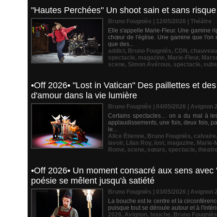
"Hautes Perchées" Un shoot sain et sans risque
Bruno Fougniès | 12/05/2026
|
Théâtre
Elle s'appelle Marie-Fleur. Une gamine r
chœur de l'église. Une gamine que l'on 
que des...
addict
,
Bruno Fougniès
,
CDN
,
chauvea
spectacle
,
magazine
,
Marie-Fleur
,
Marse
scene
,
Simon Avérous
,
spectacle
,
subs
•Off 2026• "Lost in Vatican" Des paillettes et d
d'amour dans la vie lumière
Bruno Fougniès | 04/05/2026
|
Avignon 
Certains spectacles… on a du mal à les 
applaudissements, une fois, deux fois, pa
le...
Alice Étienne
,
Bruno Fougniès
,
calvaire
lavoir
,
Lilas Roy
,
lost
,
magazine
,
Marie-
Rome
,
scene
,
sœurs
,
spectacle
,
theatr
•Off 2026• Un moment consacré aux sens avec "P
poésie se mêlent jusqu'à satiété
Bruno Fougniès | 03/05/2026
|
Avignon 
La bouche est le centre et la circonférenc
puisque tout se déroule autour et à l'inté
2026
,
Avignon
,
bouche
,
Bruno Fougniès