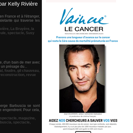
par Kelly Rivière
n France et à l'étranger,
etante qui traverse les
ivière
,
La Bruyère
,
la
eule
,
spectacle
,
Susy
nte, d'un bain de mer avec
e un présage du...
al
,
foudre
,
gil chauveau
,
reconstruction
,
revue
Serge Barbuscia se sont
e engendrent. Pour cela,
 spectacle
,
magazine
,
buscia
,
spectacle
,