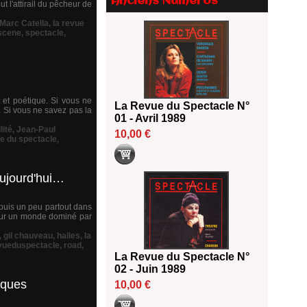
Anciens Numéros
2026
 l'attirail du pêcheur de
18/06/2026
Marc Catella
,
la revue
scene
,
spectacle
,
Les 10 lauréats du Fonds
Grandes Formes Théâtre 2026
SACD
13/06/2026
Nomination de Nathalie
 et poétique. Si vous ne
La Revue du Spectacle N°
Garraud et Olivier Saccomano à
. Si vous ne savez pas la
01 - Avril 1989
la direction du Théâtre de
lité
,
Jean-Paul
Gennevilliers - CDN
10,00 €
e du spectacle
,
13/06/2026
Dispositif SACD Auteurs
d'espaces : les lauréats 2026
aujourd'hui…
18/03/2026
 puis un peu partout dans
 sur un monde dominé par
,
gil chauveau
,
halles
,
la
vueduspectacle
,
road
,
La Revue du Spectacle N°
02 - Juin 1989
riques
10,00 €