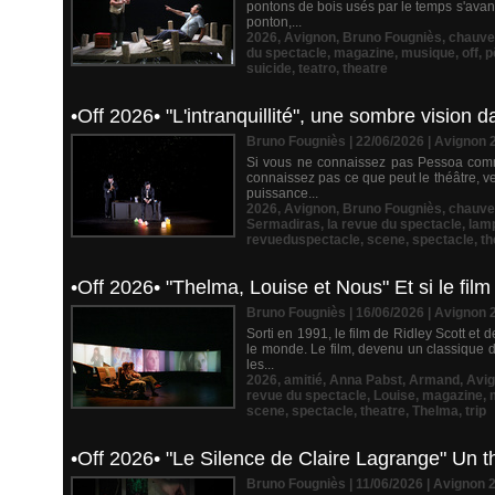
pontons de bois usés par le temps s'avan
ponton,...
2026
,
Avignon
,
Bruno Fougniès
,
chauve
du spectacle
,
magazine
,
musique
,
off
,
p
suicide
,
teatro
,
theatre
•Off 2026• "L'intranquillité", une sombre visio
Bruno Fougniès | 22/06/2026
|
Avignon 
Si vous ne connaissez pas Pessoa comme 
connaissez pas ce que peut le théâtre, ve
puissance...
2026
,
Avignon
,
Bruno Fougniès
,
chauve
Sermadiras
,
la revue du spectacle
,
lam
revueduspectacle
,
scene
,
spectacle
,
th
•Off 2026• "Thelma, Louise et Nous" Et si le fil
Bruno Fougniès | 16/06/2026
|
Avignon 
Sorti en 1991, le film de Ridley Scott et
le monde. Le film, devenu un classique 
les...
2026
,
amitié
,
Anna Pabst
,
Armand
,
Avi
revue du spectacle
,
Louise
,
magazine
,
scene
,
spectacle
,
theatre
,
Thelma
,
trip
•Off 2026• "Le Silence de Claire Lagrange" Un thé
Bruno Fougniès | 11/06/2026
|
Avignon 