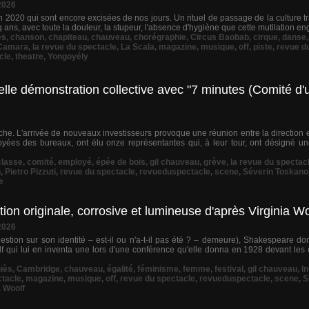
2026
20 qui sont encore excisées de nos jours. Un rituel de passage de la culture tra
inq ans, avec toute la douleur, la stupeur, l'absence d'hygiène que cette mutilation eng
ès
,
chanson
,
chapiteau
,
chauveau
,
chorégraphie
,
Circus Baobab
,
cirque
,
danse
 Camara
,
la revue du spectacle
,
La Scala
,
magazine
,
musique
,
off
,
piste
,
revue d
cle
,
theatre
,
Yongoyély
belle démonstration collective avec "7 minutes (Comité d'u
che. L'arrivée de nouveaux investisseurs provoque une réunion entre la direction 
loyées des bureaux, ont élu onze représentantes qui, à leur tour, ont désigné u
classe
,
comité
,
employé
,
épée de bois
,
gil chauveau
,
grève
,
la revue du spectac
n
,
Pietro Pizzuti
,
revue du spectacle
,
revueduspectacle
,
scene
,
Séverin Toskano
e
on originale, corrosive et lumineuse d'après Virginia Wo
2026
estion sur son identité – est-il ou n'a-t-il pas été ? – demeure), Shakespeare don
lf qui lui en inventa une lors d'une conférence qu'elle donna en 1928 devant les
iès
,
Cambridge
,
chauveau
,
égalité
,
féminisme
,
femme
,
festival
,
gil chauveau
,
I
ctacle
,
magazine
,
musique
,
off
,
revue du spectacle
,
revueduspectacle
,
scene
,
S
a Woolf