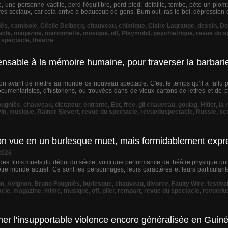
, une personne vacille, perd l'équilibre, perd pied, défaille, tombe, pète un p
es sociaux, car cela arrive à beaucoup de gens. Burn out, ras-le-bol, dépression
iès
,
camisole
,
Cécile Delbecq
,
chauveau
,
chimique
,
Claire Lagrange
,
dessin
,
D
acle
,
magazine
,
marionnette
,
musique
,
off
,
Playmobil
,
psychiatrique
,
revue du s
,
spectacle
,
theatre
pensable à la mémoire humaine, pour traverser la barbari
on avant de mettre au monde ce nouveau spectacle. C'est le temps qu'il a fallu p
cumentaristes, d'historiens, ou trouvées dans de vieux cartons de lettres et de
ougniès
,
chauveau
,
dictateur
,
entrante
,
Est
,
free
,
gil chauveau
,
goulag
,
Hitler
,
la 
in
,
musique
,
Rainer Sievert
,
revue du spectacle
,
revueduspectacle
,
Russie
,
sc
tion vue en un burlesque muet, mais formidablement expre
2026
e des films muets du début du siècle, voici une performance de théâtre physique qui
re monde actuel. Ce sont les personnages, leurs caractères et leurs particularit
on
,
Avignon
,
Bruno Fougniès
,
burlesque
,
chauveau
,
divorce
,
Faulty Wire
,
festiva
acle
,
magazine
,
mime
,
musique
,
off
,
plier
,
rempart
,
revue du spectacle
,
revuedu
mer l'insupportable violence encore généralisée en Guin