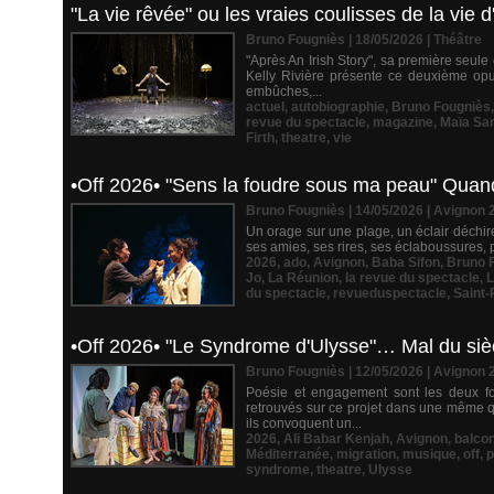
"La vie rêvée" ou les vraies coulisses de la vie d
Bruno Fougniès | 18/05/2026
|
Théâtre
"Après An Irish Story", sa première seule
Kelly Rivière présente ce deuxième opu
embûches,...
actuel
,
autobiographie
,
Bruno Fougniès
revue du spectacle
,
magazine
,
Maïa Sa
Firth
,
theatre
,
vie
•Off 2026• "Sens la foudre sous ma peau" Quand 
Bruno Fougniès | 14/05/2026
|
Avignon 
Un orage sur une plage, un éclair déchire 
ses amies, ses rires, ses éclaboussures, p
2026
,
ado
,
Avignon
,
Baba Sifon
,
Bruno 
Jo
,
La Réunion
,
la revue du spectacle
,
L
du spectacle
,
revueduspectacle
,
Saint-
•Off 2026• "Le Syndrome d'Ulysse"… Mal du sièc
Bruno Fougniès | 12/05/2026
|
Avignon 
Poésie et engagement sont les deux fo
retrouvés sur ce projet dans une même qu
ils convoquent un...
2026
,
Ali Babar Kenjah
,
Avignon
,
balco
Méditerranée
,
migration
,
musique
,
off
,
p
syndrome
,
theatre
,
Ulysse