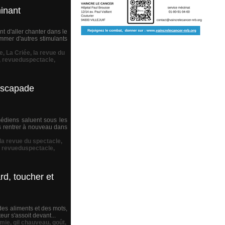
inant
t d'aller chanter dans le
mmer d'autres stimulants
e
,
La Criée
,
la revue du
,
revueduspectacle
,
 escapade
médiens saluent sous les
us rentrer à nouveau dans
la revue du spectacle
,
,
revueduspectacle
,
d, toucher et
 des aliments et des mots,
ur s'assoit devant...
omie
,
gil chauveau
,
goût
,