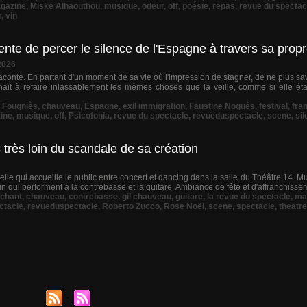
gazine
,
Miske Alhaouthou
,
musique
,
odeur
,
off
,
poésie
,
repas
,
revue du spectac
r
,
vin
nte de percer le silence de l'Espagne à travers sa propr
2026
conte. En partant d'un moment de sa vie où l'impression de stagner, de ne plus sav
enait à refaire inlassablement les mêmes choses que la veille, comme si elle éta
 Fougniès
,
chauveau
,
Espagne
,
exil immigration
,
Faustine Noguès
,
festival
,
fra
ine
,
musique
,
off
,
Psicofonia
,
revue du spectacle
,
revueduspectacle
,
scene
,
si
 très loin du scandale de sa création
t elle qui accueille le public entre concert et dancing dans la salle du Théâtre 14.
in qui performent à la contrebasse et la guitare. Ambiance de fête et d'affranchissem
chant
,
chauveau
,
contrebasse
,
gil chauveau
,
guitare
,
la revue du spectacle
,
ma
ctacle
,
revueduspectacle
,
Roberto Zucco
,
Rose Noël
,
scene
,
spectacle
,
theatre