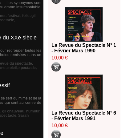
lomb… Les synonymes sont
 ou drame insurmontable,
oms
,
festival
,
folie
,
gil
pectacle
,
e du XXe siècle
La Revue du Spectacle N° 1
- Février Mars 1990
our regrouper toutes les
 photos remisées dans un
10,00 €
revue du spectacle
,
ene
,
soleil
,
spectacle
,
ssif
 se sert du mime et de la
és qui sont au centre de
l
,
gil chauveau
,
humour
,
La Revue du Spectacle N° 6
spectacle
,
Sarah
- Février Mars 1991
10,00 €
ée