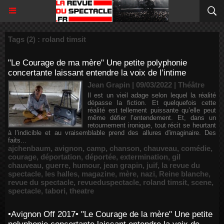
Tags (2) : roland timsit
"Le Courage de ma mère" Une petite polyphonie
concertante laissant entendre la voix de l’intime
Jean Grapin | 09/03/2022
|
Théâtre
Il est un vieil adage selon lequel la réalité
dépasse la fiction. Et quelquefois cette
réalité est tellement puissante qu’elle peut
même défier l’entendement. Et, dans un
retournement ironique, tout récit se heurtant
à l’indicible et au vraisemblable prend des allures d'imaginaire. Des
faits...
ajchenbaum
,
avignon
,
camp
,
chanson
,
chauveau
,
comédie
,
courage
,
déportation
,
déportée
,
extermination
,
gil
chauveau
,
guerre
,
humour
,
jean grapin
,
juif
,
la revue du
spectacle
,
les halles
,
magazine
,
mère
,
nazi
,
Reine blanche
,
revue du spectacle
,
revueduspectacle
,
roland timsit
,
scene
,
spectacle
,
tabori
,
theatre
•Avignon Off 2017• "Le Courage de la mère" Une petite