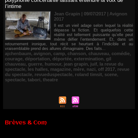
polyphonie concertante laissant entendre la voix de
l’intime
Jean Grapin | 09/07/2017
|
Avignon
2017
Il est un vieil adage selon lequel la réalité
dépasse la fiction. Et quelquefois cette
réalité est tellement puissante qu’elle peut
même défier l’entendement. Et, dans un
retournement ironique, tout récit se heurtant à l’indicible et au
vraisemblable prend des allures d'imaginaire. Des faits...
ajchenbaum
,
avignon
,
camp
,
chanson
,
chauveau
,
comédie
,
courage
,
déportation
,
déportée
,
extermination
,
gil
chauveau
,
guerre
,
humour
,
jean grapin
,
juif
,
la revue du
spectacle
,
les halles
,
magazine
,
mère
,
nazi
,
off 2017
,
revue
du spectacle
,
revueduspectacle
,
roland timsit
,
scene
,
spectacle
,
tabori
,
theatre
Brèves & Com