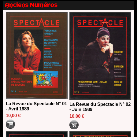
13/06/2026
Anciens Numéros
Nomination de Nathalie Garraud et Olivier Saccomano à la
direction du Théâtre de Gennevilliers - CDN
13/06/2026
Dispositif SACD Auteurs d'espaces : les lauréats 2026
18/03/2026
La Revue du Spectacle N° 01
La Revue du Spectacle N° 02
- Avril 1989
- Juin 1989
10,00 €
10,00 €