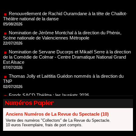
Renouvellement de Rachid Ouramdane à la tête de Chaillot-
Théâtre national de la danse
05/08/2026
Nomination de Jérôme Montchal à la direction du Phénix,
Scène nationale de Valenciennes Métropole
22/07/2026
Nomination de Servane Ducorps et Mikaël Serre à la direction
de la Comédie de Colmar - Centre Dramatique National Grand
Est Alsace
07/07/2026
Thomas Jolly et Laëtitia Guédon nommés à la direction du
TNP
02/07/2026
Fonds SACD Théâtre : les lauréats 2026
23/06/2026
Dispositif ARTCENA Écrire pour le cirque, les lauréats 2026 !
Numéros Papier
20/06/2026
Le palmarès des prix SACD 2026
Anciens Numéros de La Revue du Spectacle (10)
18/06/2026
Vente des numéros "Collectors" de La Revue du Spectacle.
10 euros l'exemplaire, frais de port compris.
Les 10 lauréats du Fonds Grandes Formes Théâtre 2026
SACD