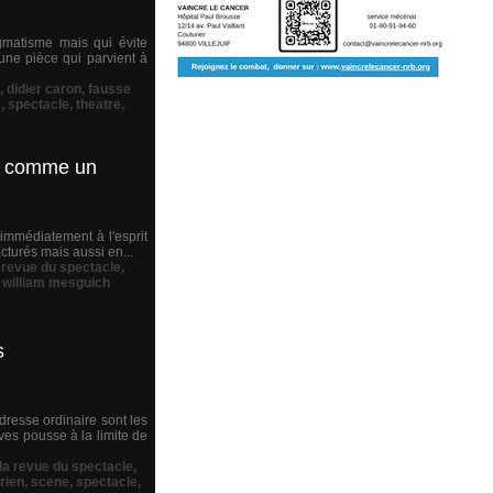
ogmatisme mais qui évite
une pièce qui parvient à
,
didier caron
,
fausse
e
,
spectacle
,
theatre
,
ot comme un
t immédiatement à l'esprit
turés mais aussi en...
 revue du spectacle
,
,
william mesguich
s
dresse ordinaire sont les
es pousse à la limite de
la revue du spectacle
,
rien
,
scene
,
spectacle
,