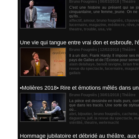
Bruno Fougniès | 06/03/2018
|
Théâtre
C'est une histoire au présent qui se jo
cinquantaine, une femme, jeune. On ne sa
qu'ils...
affectif
,
amour
,
bruno fougniès
,
chauve
lucernaire
,
magazine
,
médiocre
,
rêve
,
r
theatre
,
trouble
,
usa
,
vie
Une vie qui tangue entre vrai don et esbroufe, l
Bruno Fougniès | 12/02/2018
|
Théâtre
Il a un don, Frank Hardy. Il impose ses ma
pays de Galles et de l’Écosse pour semer
alain delahaye
,
benoît lavigne
,
brian frie
revue du spectacle
,
lucernaire
,
magazi
gallais
•Molières 2018• Rire et émotions mêlés dans u
Bruno Fougniès | 30/01/2018
|
Théâtre
La pièce est dessinée en traits purs, co
que dans les tracés. Une sorte de stylis
où...
abri
,
bijoutier
,
bruno fougniès
,
cachette
daguerre
,
juif
,
la revue du spectacle
,
ma
stérilité
,
theatre
,
wehrmacht
Hommage jubilatoire et débridé au théâtre, aux 