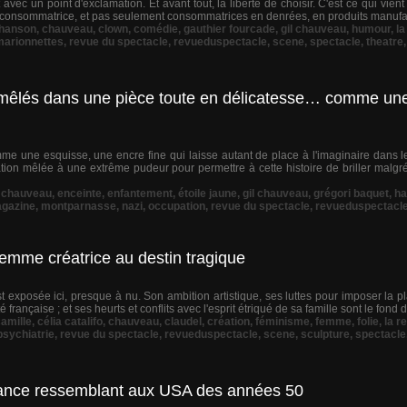
t avec un point d'exclamation. Et avant tout, la liberté de choisir. C'est ce qui vien
urconsommatrice, et pas seulement consommatrices en denrées, en produits manufac
hanson
,
chauveau
,
clown
,
comédie
,
gauthier fourcade
,
gil chauveau
,
humour
,
la
marionnettes
,
revue du spectacle
,
revueduspectacle
,
scene
,
spectacle
,
theatre
mêlés dans une pièce toute en délicatesse… comme un
mme une esquisse, une encre fine qui laisse autant de place à l'imaginaire dans 
ation mêlée à une extrême pudeur pour permettre à cette histoire de briller malgr
,
chauveau
,
enceinte
,
enfantement
,
étoile jaune
,
gil chauveau
,
grégori baquet
,
ha
gazine
,
montparnasse
,
nazi
,
occupation
,
revue du spectacle
,
revueduspectacl
femme créatrice au destin tragique
est exposée ici, presque à nu. Son ambition artistique, ses luttes pour imposer la
française ; et ses heurts et conflits avec l'esprit étriqué de sa famille sont le fond d
amille
,
célia catalifo
,
chauveau
,
claudel
,
création
,
féminisme
,
femme
,
folie
,
la r
psychiatrie
,
revue du spectacle
,
revueduspectacle
,
scene
,
sculpture
,
spectacle
France ressemblant aux USA des années 50