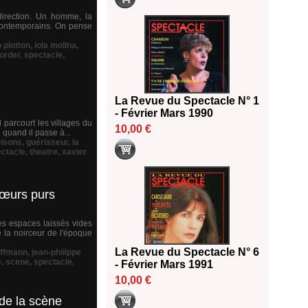
 direction. Un homme, la
s contemporains. On pense
o plotton
,
lola molina
,
sorder
,
spectacle
,
La Revue du Spectacle N° 1
- Février Mars 1990
l parcourt les villages du
10,00 €
quand il passe à...
risons
,
guérisseur
,
la
ctacle
,
theatre
,
xavier
cœurs purs
les espaces laissés vides
é la noirceur de l'époque
La Revue du Spectacle N° 6
ffmann
,
jean-philippe
e
,
scene
,
spectacle
,
- Février Mars 1991
10,00 €
 de la scène