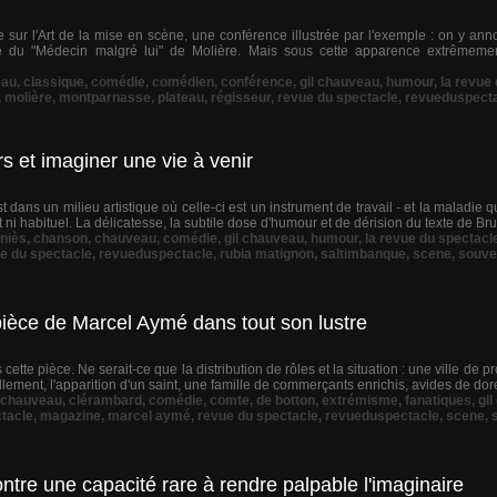
ur l'Art de la mise en scène, une conférence illustrée par l'exemple : on y anno
e du "Médecin malgré lui" de Molière. Mais sous cette apparence extrêmemen
eau
,
classique
,
comédie
,
comédien
,
conférence
,
gil chauveau
,
humour
,
la revue
,
molière
,
montparnasse
,
plateau
,
régisseur
,
revue du spectacle
,
revueduspect
 et imaginer une vie à venir
 dans un milieu artistique où celle-ci est un instrument de travail - et la maladie 
t ni habituel. La délicatesse, la subtile dose d'humour et de dérision du texte de Bru
niès
,
chanson
,
chauveau
,
comédie
,
gil chauveau
,
humour
,
la revue du spectacl
e du spectacle
,
revueduspectacle
,
rubia matignon
,
saltimbanque
,
scene
,
souve
a pièce de Marcel Aymé dans tout son lustre
 cette pièce. Ne serait-ce que la distribution de rôles et la situation : une ville de p
ellement, l'apparition d'un saint, une famille de commerçants enrichis, avides de dor
chauveau
,
clérambard
,
comédie
,
comte
,
de botton
,
extrémisme
,
fanatiques
,
gi
ctacle
,
magazine
,
marcel aymé
,
revue du spectacle
,
revueduspectacle
,
scene
,
re une capacité rare à rendre palpable l'imaginaire