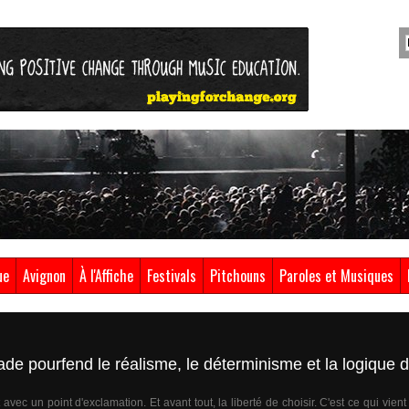
ue
Avignon
À l'Affiche
Festivals
Pitchouns
Paroles et Musiques
ade pourfend le réalisme, le déterminisme et la logique 
t avec un point d'exclamation. Et avant tout, la liberté de choisir. C'est ce qui vien