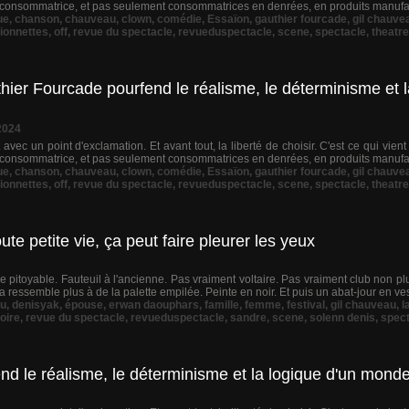
urconsommatrice, et pas seulement consommatrices en denrées, en produits manufac
ue
,
chanson
,
chauveau
,
clown
,
comédie
,
Essaïon
,
gauthier fourcade
,
gil chauve
ionnettes
,
off
,
revue du spectacle
,
revueduspectacle
,
scene
,
spectacle
,
theatre
thier Fourcade pourfend le réalisme, le déterminisme et l
2024
t avec un point d'exclamation. Et avant tout, la liberté de choisir. C'est ce qui vien
urconsommatrice, et pas seulement consommatrices en denrées, en produits manufac
ue
,
chanson
,
chauveau
,
clown
,
comédie
,
Essaïon
,
gauthier fourcade
,
gil chauve
ionnettes
,
off
,
revue du spectacle
,
revueduspectacle
,
scene
,
spectacle
,
theatre
 petite vie, ça peut faire pleurer les yeux
 pitoyable. Fauteuil à l'ancienne. Pas vraiment voltaire. Pas vraiment club non pl
a ressemble plus à de la palette empilée. Peinte en noir. Et puis un abat-jour en ve
u
,
denisyak
,
épouse
,
erwan daouphars
,
famille
,
femme
,
festival
,
gil chauveau
,
l
oire
,
revue du spectacle
,
revueduspectacle
,
sandre
,
scene
,
solenn denis
,
spec
d le réalisme, le déterminisme et la logique d'un monde 