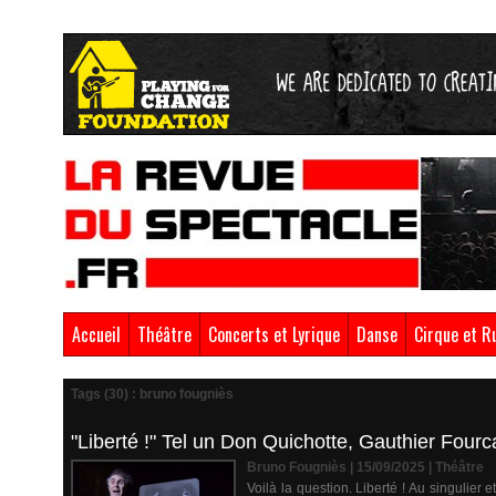
Accueil
Théâtre
Concerts et Lyrique
Danse
Cirque et R
Tags (30) : bruno fougniès
"Liberté !" Tel un Don Quichotte, Gauthier Fourc
Bruno Fougniès | 15/09/2025
|
Théâtre
Voilà la question. Liberté ! Au singulier e