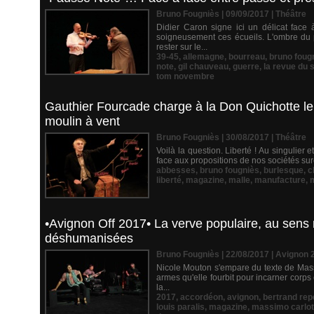
Bruno Fougniès | 09/09/2017
|
Théâtre
Didier Caron signe ici un délicat face
soigneusement ces écueils. L'ombre du p
rester sur le...
39-45
,
allemagne
,
bourreau
,
bruno foug
note
,
gil chauveau
,
guerre
,
la revue du 
tom novembre
Gauthier Fourcade charge à la Don Quichotte le
moulin à vent
Bruno Fougniès | 30/08/2017
|
Théâtre
Voilà la question. Liberté ! Au singulier e
face aux propositions de nos sociétés s
abbesses
,
bruno fougniès
,
burlesque
,
c
liberté
,
magazine
,
malle
,
manufacture
,
•Avignon Off 2017• La verve populaire, au sens
déshumanisées
Bruno Fougniès | 22/08/2017
|
Avignon 
Nicole Mouton s'empare du texte de Massi
armes qu'elle fourbit pour incarner corp
la...
2017
,
accordéon
,
avignon
,
bertrand repe
louis paralis
,
magazine
,
massimo carlot