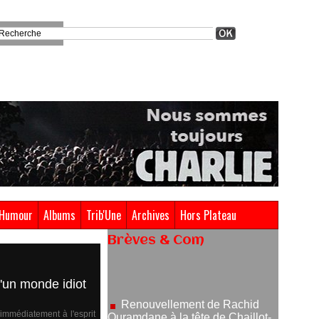
Humour
Albums
Trib'Une
Archives
Hors Plateau
Brèves & Com
Renouvellement de Rachid
Ouramdane à la tête de Chaillot-
Théâtre national de la danse
d'un monde idiot
05/08/2026
Nomination de Jérôme
t immédiatement à l'esprit