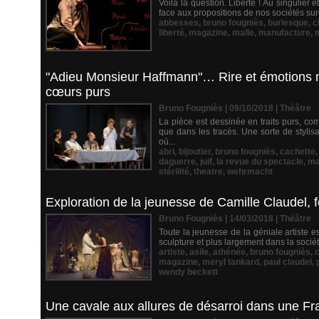
Voilà la question. Liberté ! Au singulier e
face aux propositions de nos sociétés s
abbesses
,
bruno fougniès
,
burlesque
,
c
liberté
,
magazine
,
malle
,
manufacture
,
"Adieu Monsieur Haffmann"… Rire et émotions 
cœurs purs
Bruno Fougniès | 09/10/2018
|
Théâtre
La pièce est dessinée en traits purs, co
que dans les tracés. Une sorte de stylis
où...
abri
,
bijoutier
,
bruno fougniès
,
cachette
daguerre
,
juif
,
la revue du spectacle
,
ma
stérilité
,
theatre
,
wehrmacht
Exploration de la jeunesse de Camille Claudel, 
Bruno Fougniès | 14/03/2018
|
Théâtre
Toute la jeunesse de la géniale artiste 
sculpture et plus largement dans la société 
artiste
,
asile
,
athénée
,
bruno fougniès
,
c
magazine
,
meryl tankard
,
paul claudel
,
wendy beckett
Une cavale aux allures de désarroi dans une 