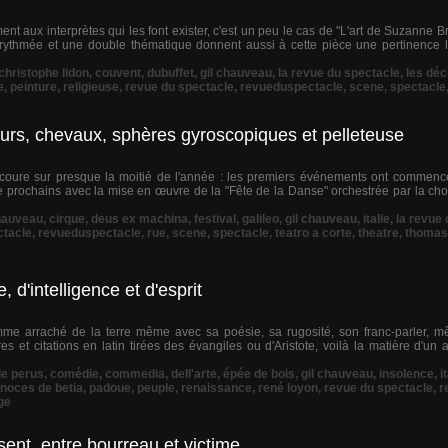
ent aux interprètes qui les font exister, c'est un peu le cas de "L'art de Suzanne B
rythmée et une double thématique donnent aussi à cette pièce une pertinence l
christophe lidon
,
couvent
,
dubuffet
,
gil chauveau
,
la revue du spectacle
,
les dé
e
,
peinture
,
religieuse
,
revue du spectacle
,
revueduspectacle
,
scene
,
spectacle
urs, chevaux, sphères gyroscopiques et pelleteuse
, coure sur presque la moitié de l'année : les premiers événements ont commencé 
e prochains avec la mise en œuvre de la "Fête de la Danse" orchestrée par la ch
hauveau
,
cirque
,
deus ex machina
,
festival
,
galileo
,
gil chauveau
,
italie
,
la revue
ctacle
,
revueduspectacle
,
rue
,
scene
,
spectacle
,
teatro a corte
,
theatre
,
thomas
d'intelligence et d'esprit
me arraché de la terre même avec sa poésie, sa rugosité, son franc-parler, mêl
 et citations en latin tirées des évangiles ou d'Aristote, voilà la matière d'un
de perus
,
comédie
,
commedia
,
dell'arte
,
épée de bois
,
gil chauveau
,
insolence
,
i
noces de betia
,
padoue
,
peuple
,
renaissance
,
rené loyon
,
revue du spectacle
,
r
age
ent, entre bourreau et victime