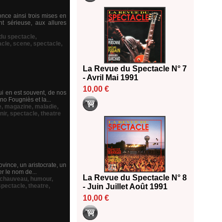
nce ainsi trois mises en
t sérieuse, aux allures
 du spectacle
,
acle
,
scene
,
spectacle
,
La Revue du Spectacle N° 7
- Avril Mai 1991
10,00 €
qui en est souvent, de nos
no Fougniès et la...
e
,
magazine
,
maladie
,
nir
,
spectacle
,
theatre
rovince, un aristocrate, un
er le nom de...
La Revue du Spectacle N° 8
l chauveau
,
humour
,
spectacle
,
theatre
,
- Juin Juillet Août 1991
10,00 €