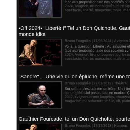
face aux propositions de nos sociétés s
2024
,
Avignon
,
bruno fougniès
,
burlesq
spectacle
,
liberté
,
magazine
,
malle
,
mar
•Off 2024• "Liberté !" Tel un Don Quichotte, Gau
monde idiot
Bruno Fougniès | 17/06/2024
|
Avignon 
Voilà la question. Liberté ! Au singulier e
face aux propositions de nos sociétés s
2024
,
Avignon
,
bruno fougniès
,
burlesq
spectacle
,
liberté
,
magazine
,
malle
,
mar
"Sandre"… Une vie qu’on épluche, même une toute
Bruno Fougniès | 22/02/2019
|
Théâtre
Sur scène, c'est comme un trône. Un trône
sur un piédestal pas du tout en marbre. Ç
2017
,
avignon
,
bruno fougniès
,
chauvea
magazine
,
manufacture
,
mère
,
off
,
patin
Gauthier Fourcade, tel un Don Quichotte, pourfen
Bruno Fougniès | 17/12/2018
|
Humour