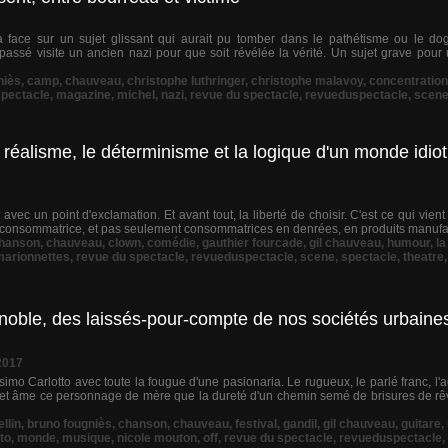
 à face sur un sujet glissant qui aurait pu tomber dans le pathétisme ou le d
assé visite un ancien nazi pour que soit révélée la vérité. Un sujet grave pour 
niès
,
camp
,
chauveau
,
christophe luthringer
,
christophe malavoy
,
concentration
spectacle
,
magazine
,
michel
,
nazi
,
revue du spectacle
,
revueduspectacle
,
scen
 réalisme, le déterminisme et la logique d'un monde idi
t avec un point d'exclamation. Et avant tout, la liberté de choisir. C'est ce qui vien
urconsommatrice, et pas seulement consommatrices en denrées, en produits manufac
hanson
,
chauveau
,
clown
,
comédie
,
gauthier fourcade
,
gil chauveau
,
humour
,
la
marionnettes
,
revue du spectacle
,
revueduspectacle
,
scene
,
spectacle
,
theatre
 noble, des laissés-pour-compte de nos sociétés urbaine
2017
mo Carlotto avec toute la fougue d'une pasionaria. Le rugueux, le parlé franc, l'a
s et âme ce personnage de mère que la dureté d'un chemin semé de brisures de rêv
llin
,
bruno fougniès
,
chanson
,
chauveau
,
festival
,
gandil
,
gil chauveau
,
guitare
,
to
,
monde
,
musique
,
nicole mouton
,
off
,
revue du spectacle
,
revueduspectacle
,