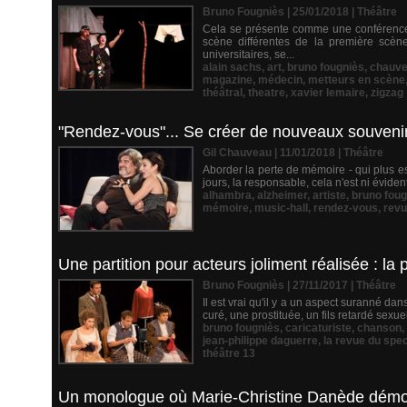
Bruno Fougniès | 25/01/2018
|
Théâtre
Cela se présente comme une conférence s
scène différentes de la première scèn
universitaires, se...
alain sachs
,
art
,
bruno fougniès
,
chauv
magazine
,
médecin
,
metteurs en scène
théâtral
,
theatre
,
xavier lemaire
,
zigzag
"Rendez-vous"... Se créer de nouveaux souvenirs
Gil Chauveau | 11/01/2018
|
Théâtre
Aborder la perte de mémoire - qui plus est
jours, la responsable, cela n'est ni éviden
alhambra
,
alzheimer
,
artiste
,
bruno foug
mémoire
,
music-hall
,
rendez-vous
,
revu
Une partition pour acteurs joliment réalisée : l
Bruno Fougniès | 27/11/2017
|
Théâtre
Il est vrai qu'il y a un aspect suranné dans
curé, une prostituée, un fils retardé sexu
bruno fougniès
,
caricaturiste
,
chanson
,
jean-philippe daguerre
,
la revue du spe
théâtre 13
Un monologue où Marie-Christine Danède démont