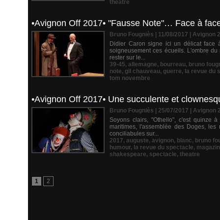
theatre
•Avignon Off 2017• "Fausse Note"… Face à face 
Bruno Fougniès | 11/08/2017
|
Avignon 
Didier Caron signe ici un délicat face
soigneusement ces écueils. L'ombre du p
rester sur le...
39-45
,
allemagne
,
bourreau
,
bruno foug
note
,
gil chauveau
,
guerre
,
la revue du 
tom novembre
•Avignon Off 2017• Une succulente et clownesqu
Bruno Fougniès | 25/07/2017
|
Avignon 
Soyons clairs, "Othello", c'est quinze 
maritimes, l'assemblée des Doges, les 
conciliabules sur...
2017
,
auguste
,
avignon
,
blanc
,
bruno fo
humour
,
la revue du spectacle
,
magazi
shakespeare
,
spectacle
,
theatre
1
2