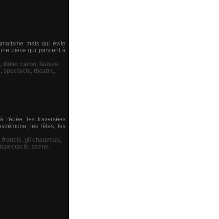
ogmatisme mais qui évite
une pièce qui parvient à
,
didier caron
,
fausse
e
,
spectacle
,
theatre
,
à l'épée, les traversées
sdémone, les fêtes, les
,
francis
,
gil chauveau
,
uspectacle
,
scene
,