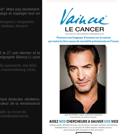
rut". Mais pas seulement.
arge et espiègle tout en
chargeurs
,
magazine
,
,
tableau
,
theatre
le 27 juin dernier et la
orégraphe Bianca Li (une
 du spectacle
,
ma bête
 chaussebourg
,
turin
,
ant dialectes vénitiens,
 auteur de la renaissance
talie
,
la revue du
evueduspectacle
,