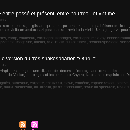
entre passé et présent, entre bourreau et victime
2017
 à face sur un sujet glissant qui aurait pu tomber dans le pathétisme ou le d
assé visite un ancien nazi pour que soit révélée la vérité. Un sujet grave pour 
niès
,
camp
,
chauveau
,
christophe luthringer
,
christophe malavoy
,
concentration
spectacle
,
magazine
,
michel
,
nazi
,
revue du spectacle
,
revueduspectacle
,
scen
e version du très shakespearien "Othello"
2017
à vingt personnages, une dizaine de décors différents, sans compter les duels 
rues de Venise, les plages et les palais de Chypre, la chambre nuptiale de De
ugniès
,
burlesque
,
carpatte
,
chauveau
,
clown
,
comédie
,
espace roseau
,
festival
ne
,
maria zachenska
,
off
,
othello
,
pierre cornouaille
,
revue du spectacle
,
revued