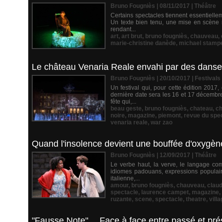
Bruno Fougniès | 08/11/2017
|
Théâtre
Certains spectacles tiennent essentiellem
Un texte bien tenu, une mise en scène 
rendant...
art
,
art brut
,
bruno fougniès
,
chauveau
,
marie-christine danède
,
michael stamp
Le château Venaria Reale envahi par des danse
Bruno Fougniès | 20/10/2017
|
Festivals
Un festival qui, pour cette édition 2017
dernière date sera les 16 et 17 décembr
fête qui,...
beau geste
,
bruno fougniès
,
chateau
,
c
noire
,
magazine
,
piemont
,
revue du spe
venaria reale
,
war zao
Quand l'insolence devient une bouffée d'oxygène, 
Bruno Fougniès | 12/09/2017
|
Théâtre
Le verbe haut, la verve, le langage com
idiomes padouans, expressions populaires
italienne,...
amour
,
bruno fougniès
,
chauveau
,
clau
spectacle
,
laurence campet
,
magazine
,
ruzante
,
scene
,
spectacle
,
theatre
,
vill
"Fausse Note"… Face à face entre passé et prés