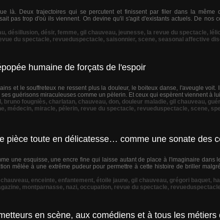
ue là. Deux trajectoires qui se percutent et finissent par filer dans la même
it pas trop d'où ils viennent. On devine qu'il s'agit d'existants actuels. De no
au
,
désillusion
,
désir
,
femme
,
gil chauveau
,
jeunesse
,
la revue du spectacle
,
léli
evue du spectacle
,
revueduspectacle
,
saisonnier
,
scene
,
seasonal affective di
'épopée humaine de forçats de l'espoir
ins et le souffreteux ne ressent plus la douleur, le boiteux danse, l'aveugle voit. I
 ses guérisons miraculeuses comme un pèlerin. Et ceux qui espèrent viennent à lui 
l
,
bruno fougniès
,
charlatan
,
chauveau
,
don
,
douleur maladie
,
gil chauveau
,
gué
ne
,
médecin
,
miracle
,
pélerin
,
revue du spectacle
,
revueduspectacle
,
scene
,
spe
ne pièce toute en délicatesse… comme une sonate des 
mme une esquisse, une encre fine qui laisse autant de place à l'imaginaire dans 
ation mêlée à une extrême pudeur pour permettre à cette histoire de briller malgr
,
chauveau
,
enceinte
,
enfantement
,
étoile jaune
,
gil chauveau
,
grégori baquet
,
ha
gazine
,
montparnasse
,
nazi
,
occupation
,
revue du spectacle
,
revueduspectacl
metteurs en scène, aux comédiens et à tous les métiers