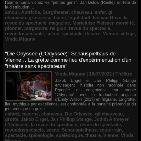
l'abîme humain chez les "petites gens". Jan Bülow (Roelle), en tête de
la distribution,...
amour
,
Autriche
,
Burgtheater
,
chauveau
,
enfer
,
gil
chauveau
,
grossesse
,
haine
,
Ingolstadt
,
Ivo van Hove
,
la
revue du spectacle
,
magazine
,
Marieluise Fleisser
,
moralité
,
pionner
,
purgatoire
,
religion
,
revue du spectacle
,
revueduspectacle
,
scene
,
spectacle
,
theatre
,
Vienne
,
village
,
Vinda Miguna
"Die Odyssee (L'Odyssée)" Schauspielhaus de
Vienne… La grotte comme lieu d'expérimentation d'un
"théâtre sans spectateurs"
Vinda Miguna | 18/07/2022
|
Théâtre
Jakob Engel et Jan Philipp Stange
envisagent l'histoire non racontée dans
l'épopée et conçoivent leur propre
"Odyssée" avec la traduction anglaise
d'Emily Wilson (2017) en filigrane. La grotte,
lieu mythique par excellence, est confrontée à la banalité prétendue du
jeu scénique en guise...
cafard
,
caverne
,
chauveau
,
Die Odyssee
,
gil chauveau
,
grotte
,
Jakob Engel
,
Jan Philipp Stange
,
Judith Altmeyer
,
L'Odyssée
,
la revue du spectacle
,
revue du spectacle
,
revueduspectacle
,
scene
,
Schauspielhaus
,
souterrain
,
spectacle
,
spéléologie
,
spéléologue
,
theatre
,
Vienne
,
Vinda
Miguna