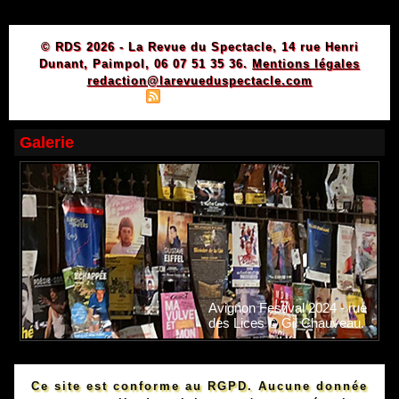
© RDS 2026 - La Revue du Spectacle, 14 rue Henri
Dunant, Paimpol, 06 07 51 35 36.
Mentions légales
redaction@larevueduspectacle.com
|
|
Plan du site
Syndication
Powered by WM
Galerie
Avignon Festival 2024 - rue
des Lices © Gil Chauveau.
Ce site est conforme au RGPD. Aucune donnée