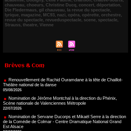
chauveau
,
choeurs
,
Christine Ducq
,
concert
,
déportation
,
Die Fledermaus
,
gil chauveau
,
la revue du spectacle
,
lyrique
,
magazine
,
MC93
,
nazi
,
opéra
,
opérette
,
orchestre
,
revue du spectacle
,
revueduspectacle
,
scene
,
spectacle
,
Strauss
,
theatre
,
Vienne
Renouvellement de Rachid Ouramdane à la tête de Chaillot-
Brèves & Com
Théâtre national de la danse
05/08/2026
Nomination de Jérôme Montchal à la direction du Phénix,
Scène nationale de Valenciennes Métropole
22/07/2026
Nomination de Servane Ducorps et Mikaël Serre à la direction
de la Comédie de Colmar - Centre Dramatique National Grand
Est Alsace
07/07/2026
Thomas Jolly et Laëtitia Guédon nommés à la direction du
TNP