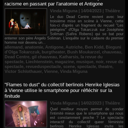
racisme en passant par l'anatomie et Antigone
Vinda Miguna | 14/04/2023
|
Théâtre
Le duo Dead Centre revient avec leur
troisième mise en scène à Vienne, cette
fois-ci d'après un fragment du recueil "Les
pérégrins" d'Olga Tokarczuk sur Joséphine
Soliman (Safira Robens) qui se bat pour
enterrer son père Angelo Soliman. L'enquête sur le cadavre du premier
homme noir devenu un...
allemand
,
anatomie
,
Antigone
,
Autriche
,
Ben Kidd
,
Bieguni
d'Olga Tokarczuk
,
burgtheater
,
Bush Moukarzel
,
chauveau
,
Dead Centre
,
gil chauveau
,
Katharsis
,
la revue du
spectacle
,
Liechtenstein
,
magazine
,
musique
,
noir
,
revue du
spectacle
,
revueduspectacle
,
scene
,
spectacle
,
theatre
,
Victor Schlothauer
,
Vienne
,
Vinda Miguna
"Flames to dust" du collectif berlinois Henrike Iglesias
à Vienne utilise le smartphone pour réfléchir sur la
finitude
Vinda Miguna | 14/02/2023
|
Théâtre
Quel meilleur moyen permet de sonder
l'intimité mieux que le smartphone qui nous
est constamment proche ? Le spectacle
interactif du collectif queer féministe
berlinois Henrike Iglesias invite les