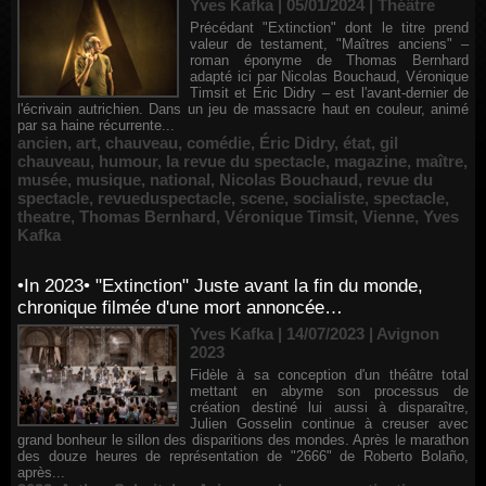
Yves Kafka | 05/01/2024
|
Théâtre
Précédant "Extinction" dont le titre prend
valeur de testament, "Maîtres anciens" –
roman éponyme de Thomas Bernhard
adapté ici par Nicolas Bouchaud, Véronique
Timsit et Éric Didry – est l'avant-dernier de
l'écrivain autrichien. Dans un jeu de massacre haut en couleur, animé
par sa haine récurrente...
ancien
,
art
,
chauveau
,
comédie
,
Éric Didry
,
état
,
gil
chauveau
,
humour
,
la revue du spectacle
,
magazine
,
maître
,
musée
,
musique
,
national
,
Nicolas Bouchaud
,
revue du
spectacle
,
revueduspectacle
,
scene
,
socialiste
,
spectacle
,
theatre
,
Thomas Bernhard
,
Véronique Timsit
,
Vienne
,
Yves
Kafka
•In 2023• "Extinction" Juste avant la fin du monde,
chronique filmée d'une mort annoncée…
Yves Kafka | 14/07/2023
|
Avignon
2023
Fidèle à sa conception d'un théâtre total
mettant en abyme son processus de
création destiné lui aussi à disparaître,
Julien Gosselin continue à creuser avec
grand bonheur le sillon des disparitions des mondes. Après le marathon
des douze heures de représentation de "2666" de Roberto Bolaño,
après...