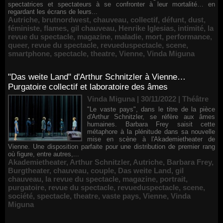
spectatrices et spectateurs à se confronter à leur mortalité… en
regardant les écrans de leurs...
Autriche
,
brutnordwest
,
chauveau
,
collectif
,
défunt
,
dust
,
féministe
,
flames
,
gil chauveau
,
Henrike Iglesias
,
intimité
,
la
revue du spectacle
,
magazine
,
maladie
,
mort
,
performance
,
queer
,
revue du spectacle
,
revueduspectacle
,
scene
,
smartphone
,
spectacle
,
theatre
,
Vienne
,
Vinda Miguna
"Das weite Land" d'Arthur Schnitzler à Vienne…
Purgatoire collectif et laboratoire des âmes
Vinda Miguna | 30/11/2022
|
Théâtre
"Le vaste pays", dans le titre de la pièce
d'Arthur Schnitzler, se réfère aux âmes
humaines. Barbara Frey saisit cette
métaphore à la plénitude dans sa nouvelle
mise en scène à l'Akademietheater de
Vienne. Une disposition parfaite pour une distribution de premier rang
où figure, entre autres,...
Akademietheater
,
Arthur Schnitzler
,
Autriche
,
Barbara Frey
,
Burgtheater
,
chauveau
,
couple
,
Das weite Land
,
gil
chauveau
,
la revue du spectacle
,
magazine
,
portrait
,
purgatoire
,
revue du spectacle
,
revueduspectacle
,
scene
,
société
,
spectacle
,
theatre
,
vaste pays
,
Vienne
,
Vinda
Miguna