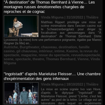
"À destination" de Thomas Bernhard à Vienne… Les
montagnes russes émotionnelles chargées de
reproches et de cognac
Vinda Miguna | 31/10/2022
|
Théâtre
Matthias Rippert privilégie une mise en
scène minimaliste dans l'ancien casino sur
le Schwarzenbergplatz pour diriger la
focalisation aux personnages dans "À
destination" de Thomas Bernhard. Dörte
Lyssewski (la mère) livre une performance poignante, égalée par Maresi
Riegner (la fille) en...
Autriche
,
Burgtheater
,
chauveau
,
destination
,
famille
casino
,
gil chauveau
,
intérieur
,
intime
,
Kasino
,
la revue du
spectacle
,
magazine
,
revue du spectacle
,
revueduspectacle
,
scene
,
spectacle
,
theatre
,
Thomas Bernhard
,
Vienne
,
Vinda
Miguna
"Ingolstadt" d'après Marieluise Fleisser… Une chambre
d'expérimentation des gens infernaux
Vinda Miguna | 18/10/2022
|
Théâtre
La mise en scène signée Ivo van Hove,
d'après le diptyque "Ingolstadt" de
Marieluise Fleisser, prend "L'enfer, c'est les
autres" au pied de la lettre. Le village est un
laboratoire dans lequel on expérimente