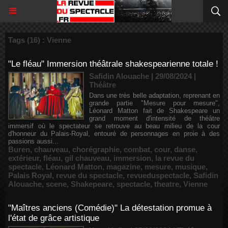
Tags (16) : Vienne
"Le fléau" Immersion théâtrale shakespearienne totale !
Safidin Alouache | 29/08/2024
|
Théâtre
Dans une très belle adaptation, reprenant en
grande partie "Mesure pour mesure",
Léonard Matton fait de Shakespeare un
grand moment d'intensité de théâtre
immersif où le spectateur se retrouve au beau milieu de la cour
d'honneur du Palais-Royal, entouré de personnages en proie à des
passions aussi...
Buren
,
chauveau
,
chorégraphie
,
combat
,
cour
,
danse
,
extérieur
,
fléau
,
gil chauveau
,
immersion
,
la revue du
spectacle
,
Léonard Matton
,
magazine
,
mesure
,
musique
,
Palais Royal
,
revue du spectacle
,
revueduspectacle
,
Safidin
Alouache
,
scene
,
Shakepeare
,
spectacle
,
theatre
,
Vienne
"Maîtres anciens (Comédie)" La détestation promue à
l'état de grâce artistique