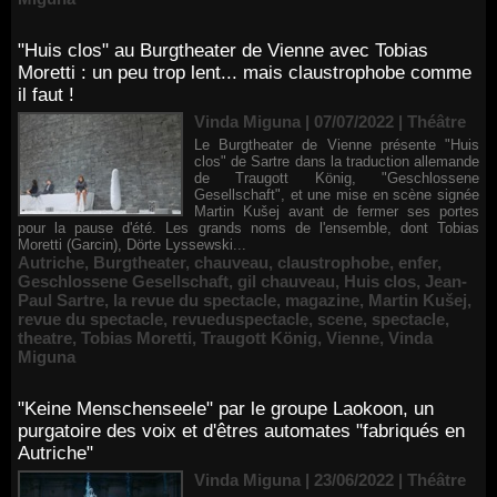
"Huis clos" au Burgtheater de Vienne avec Tobias
Moretti : un peu trop lent... mais claustrophobe comme
il faut !
Vinda Miguna | 07/07/2022
|
Théâtre
Le Burgtheater de Vienne présente "Huis
clos" de Sartre dans la traduction allemande
de Traugott König, "Geschlossene
Gesellschaft", et une mise en scène signée
Martin Kušej avant de fermer ses portes
pour la pause d'été. Les grands noms de l'ensemble, dont Tobias
Moretti (Garcin), Dörte Lyssewski...
Autriche
,
Burgtheater
,
chauveau
,
claustrophobe
,
enfer
,
Geschlossene Gesellschaft
,
gil chauveau
,
Huis clos
,
Jean-
Paul Sartre
,
la revue du spectacle
,
magazine
,
Martin Kušej
,
revue du spectacle
,
revueduspectacle
,
scene
,
spectacle
,
theatre
,
Tobias Moretti
,
Traugott König
,
Vienne
,
Vinda
Miguna
"Keine Menschenseele" par le groupe Laokoon, un
purgatoire des voix et d'êtres automates "fabriqués en
Autriche"
Vinda Miguna | 23/06/2022
|
Théâtre