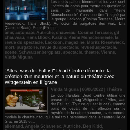
Les morts parlent librement et les voix sont
libérées du corps pour mettre en question le
sens de l'humanité dans "Keine
Menschenseele" ("pas une âme") signé par
le groupe Laokoon (Cosima Terrasse, Moritz
Riesewieck, Hans Block). Au cœur du purgatoire des voix, Ella
(Caroline Baas), Peter (Philipp...
âme
,
automate
,
Autriche
,
chauveau
,
Cosima Terrasse
,
gil
chauveau
,
Hans Block
,
Kasino
,
Keine Menschenseele
,
la
revue du spectacle
,
Laokoon
,
magazine
,
Moritz Riesewieck
,
mort
,
purgatoire
,
revue du spectacle
,
revueduspectacle
,
scene
,
Schwarzenbergplatz
,
spectacle
,
theatre
,
Vienne
,
Vinda Miguna
"Alles, was der Fall ist" Dead Centre démontre la
création d'un meurtrier et la nature du théâtre avec
Wittgenstein en filigrane
Vinda Miguna | 06/06/2022
|
Théâtre
Le duo irlandais Dead Centre utilise une
phrase de Ludwig Wittgenstein, "Alles, was
der Fall ist" (Tout ce qui est le cas), comme
point de départ de la réflexion sur le
mystère de la nature humaine, avec comme
modèle le chauffeur fou qui a tué trois personnes dans le centre-ville de
Graz en 2015 et...
allemand
,
Angela Schanelec
,
Autriche
,
Ben Kidd
,