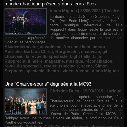
monde chaotique présents dans leurs têtes
Vinda Miguna | 23/05/2022
|
Théâtre
Le drame social de Simon Stephens, "Light
Falls (Am Ende Licht)" prend vie dans le
cadre scénique névrotique de Lilja
Rupprecht dans lequel seule la tête est le
refuge. La cruauté du monde et de la nature
humaine est représentée de manière distanciée par les projections
vidéo et les personnages...
Akademietheater
,
alcoolisme
,
Am ende licht
,
amour
,
Autriche
,
Barbara Christ
,
Burgtheater
,
chauveau
,
gil
chauveau
,
la revue du spectacle
,
Light Falls
,
Lilja
Rupprecht
,
lumière
,
magazine
,
musique
,
réconciliation
,
revue du spectacle
,
revueduspectacle
,
scene
,
Simon
Stephens
,
spectacle
,
theatre
,
vidéo
,
Vienne
,
Vinda Miguna
Une "Chauve-souris" dégrisée à la MC93
Christine Ducq | 19/03/2019
|
Lyrique
La perle de l'opérette viennoise, "La
Chauve-souris" de Johann Strauss Fils, a
été choisie pour le spectacle phare de la
saison des jeunes artistes de l'Académie de
l'Opéra de Paris. Créée à la MC93 de
Bobigny avant une tournée à venir en région, la production de Célie
Pauthe convoquant les...
académie
,
Bobigny
,
Célie Pauthe
,
chanson
,
chauve-souris
,