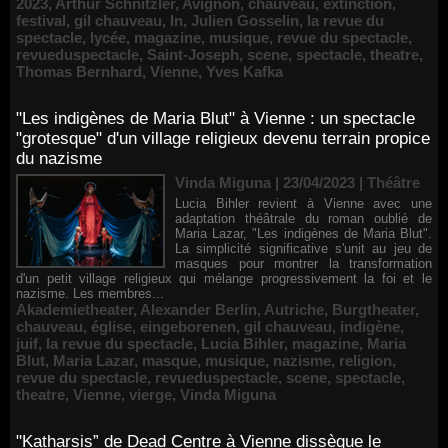
2023
,
Arthur Schnitzler
,
Avignon
,
chauveau
,
extinction
,
festival
,
gil chauveau
,
In
,
Julien Gosselin
,
la revue du
spectacle
,
lycée
,
magazine
,
musique
,
revue du spectacle
,
revueduspectacle
,
Saint-Joseph
,
scene
,
spectacle
,
theatre
,
Thomas Bernhard
,
Vienne
,
Yves Kafka
"Les indigènes de Maria Blut" à Vienne : un spectacle
"grotesque" d'un village religieux devenu terrain propice
du nazisme
Vinda Miguna | 23/04/2023
|
Théâtre
Lucia Bihler revient à Vienne avec une
adaptation théâtrale du roman oublié de
Maria Lazar, "Les indigènes de Maria Blut".
La simplicité significative s'unit au jeu de
masques pour montrer la transformation
d'un petit village religieux qui mélange progressivement la foi et le
nazisme. Les membres...
Akademietheater
,
Alexander Berlin
,
Autriche
,
Burgtheater
,
chauveau
,
église
,
eingeborenen
,
gil chauveau
,
indigène
,
juif
,
la revue du spectacle
,
Lucia Bihler
,
magazine
,
Maria
Blut
,
Maria Lazar
,
masque
,
musique
,
nazisme
,
religion
,
revue du spectacle
,
revueduspectacle
,
scene
,
spectacle
,
theatre
,
Vienne
,
vierge
,
Vinda Miguna
"Katharsis” de Dead Centre à Vienne dissèque le