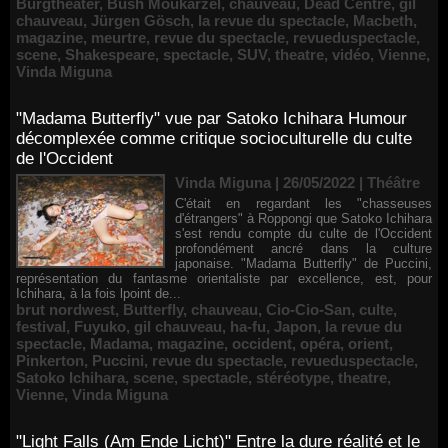
Burgtheater
,
Bush Moukarzel
,
chauveau
,
Dead Centre
,
gil
chauveau
,
Jürgen Gösch
,
la revue du spectacle
,
Macbeth
,
magazine
,
meurtre
,
revue du spectacle
,
revueduspectacle
,
scene
,
Shakespeare
,
spectacle
,
SUV
,
theatre
,
vidéo
,
Vienne
,
Vinda Miguna
"Madama Butterfly" vue par Satoko Ichihara Humour
décomplexée comme critique socioculturelle du culte
de l'Occident
Vinda Miguna | 26/05/2022
|
Théâtre
C'était en regardant les "chasseuses
d'étrangers" à Roppongi que Satoko Ichihara
s'est rendu compte du culte de l'Occident
profondément ancré dans la culture
japonaise. "Madama Butterfly" de Puccini,
représentation du fantasme orientaliste par excellence, est, pour
Ichihara, à la fois lpoint de...
brut nordwest
,
Butterfly
,
chauveau
,
Cio-Cio-San
,
culte
,
festival
,
Fuyuko
,
gil chauveau
,
ha-fu
,
Japon
,
la revue du
spectacle
,
Madama
,
magazine
,
occident
,
opéra
,
orient
,
Pinkerton
,
Puccini
,
revue du spectacle
,
revueduspectacle
,
Satoko Ichihara
,
scene
,
spectacle
,
stéréotype
,
theatre
,
Vienne
,
Vinda Miguna
"Light Falls (Am Ende Licht)" Entre la dure réalité et le