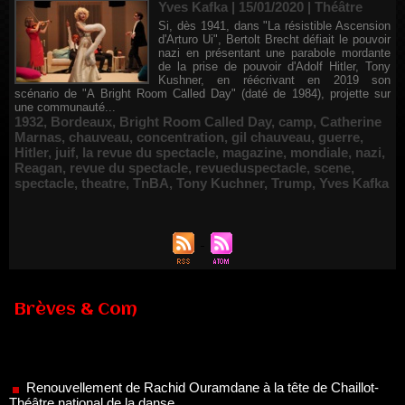
Yves Kafka | 15/01/2020
|
Théâtre
Si, dès 1941, dans "La résistible Ascension
d'Arturo Ui", Bertolt Brecht défiait le pouvoir
nazi en présentant une parabole mordante
de la prise de pouvoir d'Adolf Hitler, Tony
Kushner, en réécrivant en 2019 son
scénario de "A Bright Room Called Day" (daté de 1984), projette sur
une communauté...
1932
,
Bordeaux
,
Bright Room Called Day
,
camp
,
Catherine
Marnas
,
chauveau
,
concentration
,
gil chauveau
,
guerre
,
Hitler
,
juif
,
la revue du spectacle
,
magazine
,
mondiale
,
nazi
,
Reagan
,
revue du spectacle
,
revueduspectacle
,
scene
,
spectacle
,
theatre
,
TnBA
,
Tony Kuchner
,
Trump
,
Yves Kafka
Brèves & Com
Renouvellement de Rachid Ouramdane à la tête de Chaillot-
Théâtre national de la danse
05/08/2026