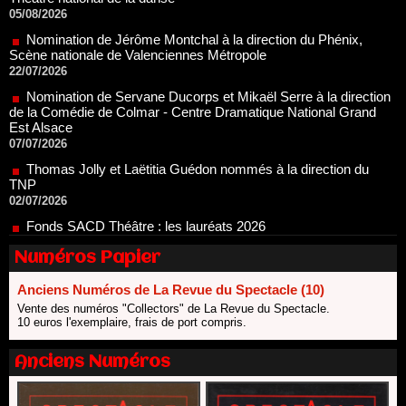
Nomination de Jérôme Montchal à la direction du Phénix,
Scène nationale de Valenciennes Métropole
22/07/2026
Nomination de Servane Ducorps et Mikaël Serre à la direction
de la Comédie de Colmar - Centre Dramatique National Grand
Est Alsace
07/07/2026
Thomas Jolly et Laëtitia Guédon nommés à la direction du
TNP
02/07/2026
Fonds SACD Théâtre : les lauréats 2026
23/06/2026
Dispositif ARTCENA Écrire pour le cirque, les lauréats 2026 !
20/06/2026
Numéros Papier
Le palmarès des prix SACD 2026
Anciens Numéros de La Revue du Spectacle (10)
18/06/2026
Vente des numéros "Collectors" de La Revue du Spectacle.
Les 10 lauréats du Fonds Grandes Formes Théâtre 2026
10 euros l'exemplaire, frais de port compris.
SACD
13/06/2026
Anciens Numéros
Nomination de Nathalie Garraud et Olivier Saccomano à la
direction du Théâtre de Gennevilliers - CDN
13/06/2026