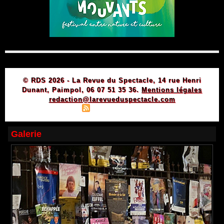
© RDS 2026 - La Revue du Spectacle, 14 rue Henri
Dunant, Paimpol, 06 07 51 35 36.
Mentions légales
redaction@larevueduspectacle.com
|
|
Plan du site
Syndication
Powered by WM
Galerie