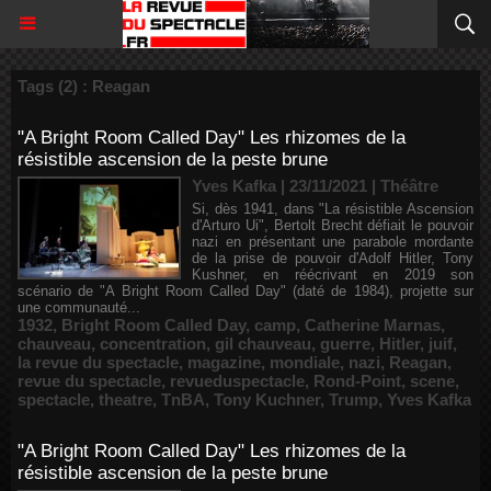
Tags (2) : Reagan
"A Bright Room Called Day" Les rhizomes de la
résistible ascension de la peste brune
Yves Kafka | 23/11/2021
|
Théâtre
Si, dès 1941, dans "La résistible Ascension
d'Arturo Ui", Bertolt Brecht défiait le pouvoir
nazi en présentant une parabole mordante
de la prise de pouvoir d'Adolf Hitler, Tony
Kushner, en réécrivant en 2019 son
scénario de "A Bright Room Called Day" (daté de 1984), projette sur
une communauté...
1932
,
Bright Room Called Day
,
camp
,
Catherine Marnas
,
chauveau
,
concentration
,
gil chauveau
,
guerre
,
Hitler
,
juif
,
la revue du spectacle
,
magazine
,
mondiale
,
nazi
,
Reagan
,
revue du spectacle
,
revueduspectacle
,
Rond-Point
,
scene
,
spectacle
,
theatre
,
TnBA
,
Tony Kuchner
,
Trump
,
Yves Kafka
"A Bright Room Called Day" Les rhizomes de la
résistible ascension de la peste brune