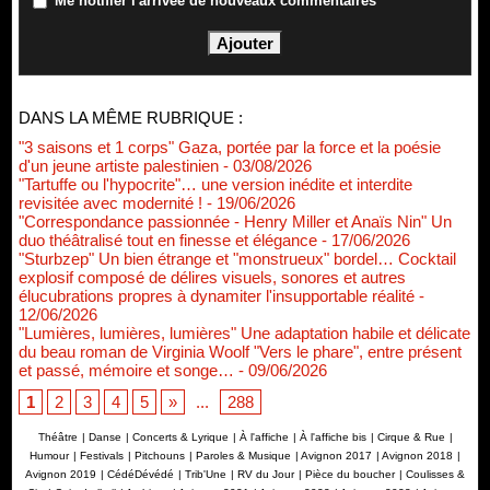
Me notifier l'arrivée de nouveaux commentaires
DANS LA MÊME RUBRIQUE :
"3 saisons et 1 corps" Gaza, portée par la force et la poésie
d'un jeune artiste palestinien
- 03/08/2026
"Tartuffe ou l'hypocrite"… une version inédite et interdite
revisitée avec modernité !
- 19/06/2026
"Correspondance passionnée - Henry Miller et Anaïs Nin" Un
duo théâtralisé tout en finesse et élégance
- 17/06/2026
"Sturbzep" Un bien étrange et "monstrueux" bordel… Cocktail
explosif composé de délires visuels, sonores et autres
élucubrations propres à dynamiter l'insupportable réalité
-
12/06/2026
"Lumières, lumières, lumières" Une adaptation habile et délicate
du beau roman de Virginia Woolf "Vers le phare", entre présent
et passé, mémoire et songe…
- 09/06/2026
1
2
3
4
5
»
...
288
Théâtre
|
Danse
|
Concerts & Lyrique
|
À l'affiche
|
À l'affiche bis
|
Cirque & Rue
|
Humour
|
Festivals
|
Pitchouns
|
Paroles & Musique
|
Avignon 2017
|
Avignon 2018
|
Avignon 2019
|
CédéDévédé
|
Trib'Une
|
RV du Jour
|
Pièce du boucher
|
Coulisses &