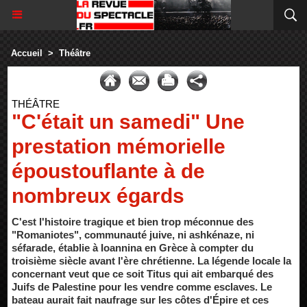
Accueil
>
Théâtre
THÉÂTRE
"C'était un samedi" Une
prestation mémorielle
époustouflante à de
nombreux égards
C'est l'histoire tragique et bien trop méconnue des
"Romaniotes", communauté juive, ni ashkénaze, ni
séfarade, établie à Ioannina en Grèce à compter du
troisième siècle avant l'ère chrétienne. La légende locale la
concernant veut que ce soit Titus qui ait embarqué des
Juifs de Palestine pour les vendre comme esclaves. Le
bateau aurait fait naufrage sur les côtes d'Épire et ces