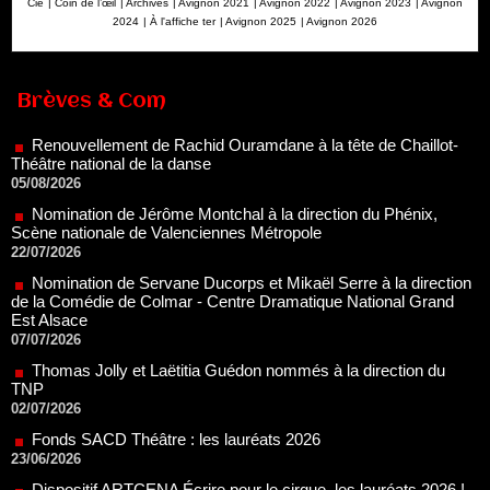
Cie
|
Coin de l’œil
|
Archives
|
Avignon 2021
|
Avignon 2022
|
Avignon 2023
|
Avignon
2024
|
À l'affiche ter
|
Avignon 2025
|
Avignon 2026
Renouvellement de Rachid Ouramdane à la tête de Chaillot-
Théâtre national de la danse
Brèves & Com
05/08/2026
Nomination de Jérôme Montchal à la direction du Phénix,
Scène nationale de Valenciennes Métropole
22/07/2026
Nomination de Servane Ducorps et Mikaël Serre à la direction
de la Comédie de Colmar - Centre Dramatique National Grand
Est Alsace
07/07/2026
Thomas Jolly et Laëtitia Guédon nommés à la direction du
TNP
02/07/2026
Fonds SACD Théâtre : les lauréats 2026
23/06/2026
Dispositif ARTCENA Écrire pour le cirque, les lauréats 2026 !
20/06/2026
Le palmarès des prix SACD 2026
18/06/2026