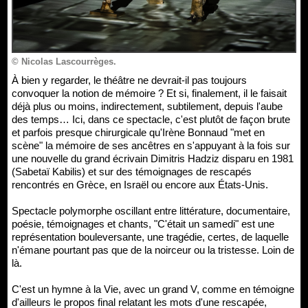
© Nicolas Lascourrèges.
À bien y regarder, le théâtre ne devrait-il pas toujours
convoquer la notion de mémoire ? Et si, finalement, il le faisait
déjà plus ou moins, indirectement, subtilement, depuis l'aube
des temps… Ici, dans ce spectacle, c'est plutôt de façon brute
et parfois presque chirurgicale qu'Irène Bonnaud "met en
scène" la mémoire de ses ancêtres en s'appuyant à la fois sur
une nouvelle du grand écrivain Dimitris Hadziz disparu en 1981
(Sabetaï Kabilis) et sur des témoignages de rescapés
rencontrés en Grèce, en Israël ou encore aux États-Unis.
Spectacle polymorphe oscillant entre littérature, documentaire,
poésie, témoignages et chants, "C'était un samedi" est une
représentation bouleversante, une tragédie, certes, de laquelle
n'émane pourtant pas que de la noirceur ou la tristesse. Loin de
là.
C'est un hymne à la Vie, avec un grand V, comme en témoigne
d'ailleurs le propos final relatant les mots d'une rescapée,