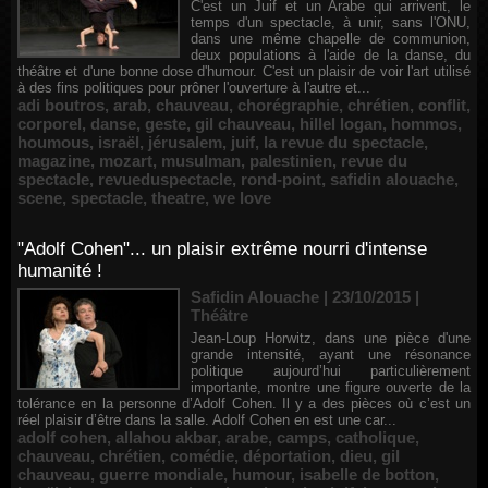
C'est un Juif et un Arabe qui arrivent, le
temps d'un spectacle, à unir, sans l'ONU,
dans une même chapelle de communion,
deux populations à l'aide de la danse, du
théâtre et d'une bonne dose d'humour. C'est un plaisir de voir l'art utilisé
à des fins politiques pour prôner l'ouverture à l'autre et...
adi boutros
,
arab
,
chauveau
,
chorégraphie
,
chrétien
,
conflit
,
corporel
,
danse
,
geste
,
gil chauveau
,
hillel logan
,
hommos
,
houmous
,
israël
,
jérusalem
,
juif
,
la revue du spectacle
,
magazine
,
mozart
,
musulman
,
palestinien
,
revue du
spectacle
,
revueduspectacle
,
rond-point
,
safidin alouache
,
scene
,
spectacle
,
theatre
,
we love
"Adolf Cohen"... un plaisir extrême nourri d'intense
humanité !
Safidin Alouache | 23/10/2015
|
Théâtre
Jean-Loup Horwitz, dans une pièce d'une
grande intensité, ayant une résonance
politique aujourd’hui particulièrement
importante, montre une figure ouverte de la
tolérance en la personne d’Adolf Cohen. Il y a des pièces où c’est un
réel plaisir d’être dans la salle. Adolf Cohen en est une car...
adolf cohen
,
allahou akbar
,
arabe
,
camps
,
catholique
,
chauveau
,
chrétien
,
comédie
,
déportation
,
dieu
,
gil
chauveau
,
guerre mondiale
,
humour
,
isabelle de botton
,