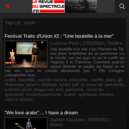
Tags (4) : israël
Festival Traits d'Union #2 : "Une bouteille à la mer"
Ludivine Picot | 17/01/2018
|
Théâtre
Une bouteille à la mer c'est l'histoire de Tal,
une jeune Israélienne qui se questionne sur
le monde, sur son pays et sur le conflit qui
l'oppose à la Palestine. Comment peut-on
autant détester un peuple sur lequel on ne
sait rien, qu'on ne connaît absolument pas ? Elle s'imagine
correspondre avec...
arabe
,
bouteille
,
camille hazard
,
chauveau
,
conflit
,
gaza
,
gil
chauveau
,
guerre
,
intifada
,
israël
,
juif
,
la revue du spectacle
,
ludivine picot
,
magazine
,
mer
,
palestine
,
revue du
spectacle
,
revueduspectacle
,
scene
,
spectacle
,
theatre
,
valérie zénatti
"We love arabs"… I have a dream
Safidin Alouache | 20/09/2017
|
Danse