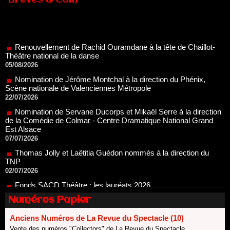
Brèves & Com
Renouvellement de Rachid Ouramdane à la tête de Chaillot-
Théâtre national de la danse
05/08/2026
Nomination de Jérôme Montchal à la direction du Phénix,
Scène nationale de Valenciennes Métropole
22/07/2026
Nomination de Servane Ducorps et Mikaël Serre à la direction
de la Comédie de Colmar - Centre Dramatique National Grand
Est Alsace
07/07/2026
Thomas Jolly et Laëtitia Guédon nommés à la direction du
TNP
02/07/2026
Fonds SACD Théâtre : les lauréats 2026
23/06/2026
Dispositif ARTCENA Écrire pour le cirque, les lauréats 2026 !
Numéros Papier
20/06/2026
Le palmarès des prix SACD 2026
Anciens Numéros de La Revue du Spectacle (10)
18/06/2026
Vente des numéros "Collectors" de La Revue du Spectacle.