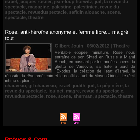
israël
,
jacques rosner
,
jean-loup horwitz
,
juif
,
la revue du
spectacle
,
magazine
,
palestine
,
palestinien
,
revue du
spectacle
,
revueduspectacle
,
safidin alouache
,
scene
,
spectacle
,
theatre
Rose, anti-héroïne anonyme et femme libre... malgré
tout
Gilbert Jouin | 06/02/2012
|
Théâtre
Véritable épopée miniature, Rose nous
entraîne de son Shtetl en Russie à Miami
Beach, en passant par les années noires du
ghetto de Varsovie, sa fuite à bord de
l’Exodus, la création de l’état d’Israël, la
réussite du rêve américain et le conflit actuel du Moyen-Orient. Le récit
intime et plein...
chauveau
,
gil chauveau
,
israël
,
judith
,
juif
,
la pépinière
,
la
revue du spectacle
,
louinet
,
magre
,
revue du spectacle
,
revueduspectacle
,
rose
,
scene
,
sherman
,
spectacle
,
theatre