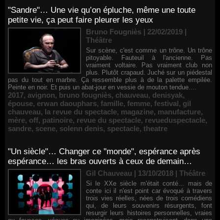
"Sandre"… Une vie qu’on épluche, même une toute
petite vie, ça peut faire pleurer les yeux
Bruno Fougniès | 22/02/2019
|
Théâtre
Sur scène, c'est comme un trône. Un trône
pitoyable. Fauteuil à l'ancienne. Pas
vraiment voltaire. Pas vraiment club non
plus. Plutôt crapaud. Juché sur un piédestal
pas du tout en marbre. Ça ressemble plus à de la palette empilée.
Peinte en noir. Et puis un abat-jour en vessie de mouton tendue....
2017
,
avignon
,
bruno fougniès
,
chauveau
,
denisyak
,
épouse
,
erwan daouphars
,
famille
,
femme
,
festival
,
gil
chauveau
,
la revue du spectacle
,
magazine
,
manufacture
,
mère
,
off
,
patinoire
,
revue du spectacle
,
revueduspectacle
,
sandre
,
scene
,
solenn denis
,
spectacle
,
theatre
"Un siècle"… Changer ce "monde", espérance après
espérance… les bras ouverts à ceux de demain…
Gil Chauveau | 13/10/2018
|
Théâtre
Si le XXe siècle m'était conté... mais de
conte ici il n'est point car évoqué à travers
trois vies réelles, nées de trois comédiens
qui, de leurs souvenirs résurgents, font
resurgir leurs histoires personnelles, vraies