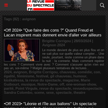
Tags (82) : avignon
•Off 2024• "Que faire des cons ?" Quand Freud et
Lacan inspirent mais donnent envie d'aller voir ailleurs
Brigitte Corrigou | 28/03/2024
|
Avignon 2024
Le monde devient de plus en plus flou et on
ne sait plus sur quelle valeur compter… Une
seule, pourtant, reste comme un phare dans
la nuit : la connerie. Mais comment repérer
les cons ? Comment vivre avec ? Comment s'assurer qu'on n'en est
pas un, soi-même ? Malgré plusieurs tentatives de lectures...
2024
,
avignon
,
Brigitte Corrigou
,
chauveau
,
comédie
,
con
,
égalité
,
féminisme
,
festival
,
gil chauveau
,
humour
,
kicékafessa
,
la revue du spectacle
,
magazine
,
Marie
Guibourt
,
musique
,
Notre-Dame
,
off
,
one-woman-show
,
parité
,
Point Virgule
,
revue du spectacle
,
revueduspectacle
,
Sandra Colombo
,
scene
,
sexe
,
spectacle
,
theatre
•Off 2023• "Léonie et l'île aux ballons" Un spectacle