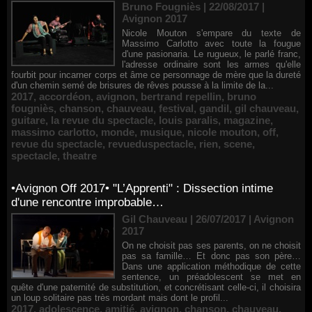
Bruno Fougniès | 22/08/2017
|
Avignon 2017
Nicole Mouton s'empare du texte de
Massimo Carlotto avec toute la fougue
d'une pasionaria. Le rugueux, le parlé franc,
l'adresse ordinaire sont les armes qu'elle
fourbit pour incarner corps et âme ce personnage de mère que la dureté
d'un chemin semé de brisures de rêves pousse à la limite de la...
2017
,
accordéon
,
avignon
,
bertrand repellin
,
bruno
fougniès
,
chanson
,
chauveau
,
festival
,
gandil
,
gil chauveau
,
guitare
,
la revue du spectacle
,
louis paralis
,
magazine
,
massimo carlotto
,
monde
,
musique
,
nicole mouton
,
off
,
revue du spectacle
,
revueduspectacle
,
rien
,
scene
,
spectacle
,
theatre
•Avignon Off 2017• "L’Apprenti" : Dissection intime
d'une rencontre improbable…
Gil Chauveau | 26/07/2017
|
Avignon
2017
On ne choisit pas ses parents, on ne choisit
pas sa famille… Et donc pas son père…
Dans une application méthodique de cette
sentence, un préadolescent se met en
quête d'une paternité de substitution, et concrétisant celle-ci, il choisira
un loup solitaire pas très mordant mais dont le profil...
2017
,
adolescence
,
amitié
,
avignon
,
chanson
,
chauveau
,