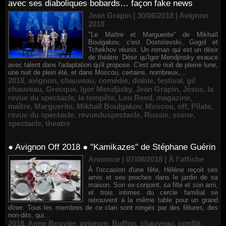
avec ses diaboliques bobards… façon fake news
Jean Grapin | 30/06/2018
|
Avignon
2018
"Le Maître et Marguerite" de Mikhaïl
Boulgakov, c'est Dostoïevski, Gogol et
Tchekhov réunis. Un roman qui est un désir
de théâtre. Désir qu'Igor Mendjinsky exauce
avec talent dans l'adaptation qu'il propose. C'est une nuit de pleine lune,
une nuit de plein été, et dans Moscou, certains, nombreux,...
2018
,
avignon
,
chauveau
,
comédie
,
diable
,
festival
,
gil
chauveau
,
Grecque
,
Igor Mendjisky
,
Jean Grapin
,
Jésus
,
la
revue du spectacle
,
la tempête
,
Lou Reed
,
magazine
,
maître
,
Marguerite
,
Mikhaïl Boulgakov
,
Moscou
,
off
,
Pilate
,
revue du spectacle
,
revueduspectacle
,
Russie
,
scene
,
spectacle
,
theatre
● Avignon Off 2018 ● "Kamikazes" de Stéphane Guérin
Annonce | 07/06/2018
|
À l'affiche
À l'occasion d'une fête, Hélène reçoit ses
amis et ses proches dans le jardin de sa
maison. Son ex-conjoint, sa fille et son ami,
et trois intimes du cercle familial se
retrouvent à la même table pour un grand
dîner. Tous les membres de ce clan sont rongés par des fêlures, des
non-dits, qui...
2018
,
Anne Bouvier
,
avignon
,
Buffon
,
chauveau
,
conflit
,