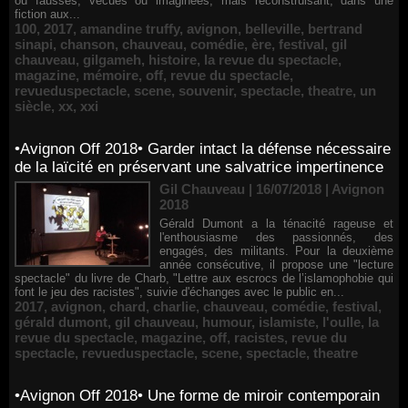
ou fausses, vécues ou imaginées, mais reconstruisant, dans une
fiction aux...
100
,
2017
,
amandine truffy
,
avignon
,
belleville
,
bertrand
sinapi
,
chanson
,
chauveau
,
comédie
,
ère
,
festival
,
gil
chauveau
,
gilgameh
,
histoire
,
la revue du spectacle
,
magazine
,
mémoire
,
off
,
revue du spectacle
,
revueduspectacle
,
scene
,
souvenir
,
spectacle
,
theatre
,
un
siècle
,
xx
,
xxi
•Avignon Off 2018• Garder intact la défense nécessaire
de la laïcité en préservant une salvatrice impertinence
Gil Chauveau | 16/07/2018
|
Avignon
2018
Gérald Dumont a la ténacité rageuse et
l'enthousiasme des passionnés, des
engagés, des militants. Pour la deuxième
année consécutive, il propose une "lecture
spectacle" du livre de Charb, "Lettre aux escrocs de l’islamophobie qui
font le jeu des racistes", suivie d'échanges avec le public en...
2017
,
avignon
,
chard
,
charlie
,
chauveau
,
comédie
,
festival
,
gérald dumont
,
gil chauveau
,
humour
,
islamiste
,
l'oulle
,
la
revue du spectacle
,
magazine
,
off
,
racistes
,
revue du
spectacle
,
revueduspectacle
,
scene
,
spectacle
,
theatre
•Avignon Off 2018• Une forme de miroir contemporain