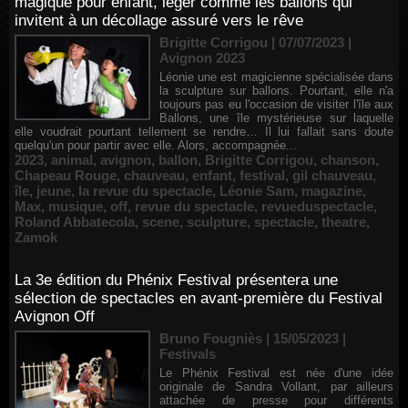
magique pour enfant, léger comme les ballons qui
invitent à un décollage assuré vers le rêve
Brigitte Corrigou | 07/07/2023
|
Avignon 2023
Léonie une est magicienne spécialisée dans
la sculpture sur ballons. Pourtant, elle n'a
toujours pas eu l'occasion de visiter l'île aux
Ballons, une île mystérieuse sur laquelle
elle voudrait pourtant tellement se rendre… Il lui fallait sans doute
quelqu'un pour partir avec elle. Alors, accompagnée...
2023
,
animal
,
avignon
,
ballon
,
Brigitte Corrigou
,
chanson
,
Chapeau Rouge
,
chauveau
,
enfant
,
festival
,
gil chauveau
,
île
,
jeune
,
la revue du spectacle
,
Léonie Sam
,
magazine
,
Max
,
musique
,
off
,
revue du spectacle
,
revueduspectacle
,
Roland Abbatecola
,
scene
,
sculpture
,
spectacle
,
theatre
,
Zamok
La 3e édition du Phénix Festival présentera une
sélection de spectacles en avant-première du Festival
Avignon Off
Bruno Fougniès | 15/05/2023
|
Festivals
Le Phénix Festival est née d'une idée
originale de Sandra Vollant, par ailleurs
attachée de presse pour différents