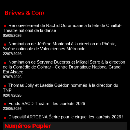
Renouvellement de Rachid Ouramdane à la tête de Chaillot-
Théâtre national de la danse
Brèves & Com
05/08/2026
Nomination de Jérôme Montchal à la direction du Phénix,
Scène nationale de Valenciennes Métropole
22/07/2026
Nomination de Servane Ducorps et Mikaël Serre à la direction
de la Comédie de Colmar - Centre Dramatique National Grand
Est Alsace
07/07/2026
Thomas Jolly et Laëtitia Guédon nommés à la direction du
TNP
02/07/2026
Fonds SACD Théâtre : les lauréats 2026
23/06/2026
Dispositif ARTCENA Écrire pour le cirque, les lauréats 2026 !
20/06/2026
Le palmarès des prix SACD 2026
18/06/2026
Les 10 lauréats du Fonds Grandes Formes Théâtre 2026
Numéros Papier
SACD