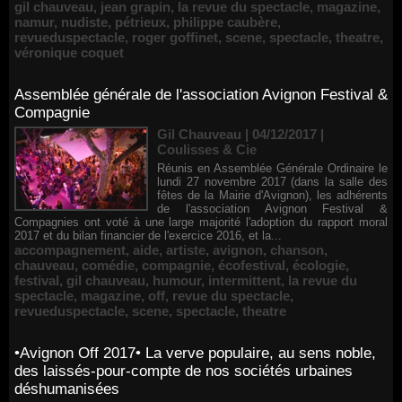
gil chauveau
,
jean grapin
,
la revue du spectacle
,
magazine
,
namur
,
nudiste
,
pétrieux
,
philippe caubère
,
revueduspectacle
,
roger goffinet
,
scene
,
spectacle
,
theatre
,
véronique coquet
Assemblée générale de l'association Avignon Festival &
Compagnie
Gil Chauveau | 04/12/2017
|
Coulisses & Cie
Réunis en Assemblée Générale Ordinaire le
lundi 27 novembre 2017 (dans la salle des
fêtes de la Mairie d'Avignon), les adhérents
de l'association Avignon Festival &
Compagnies ont voté à une large majorité l'adoption du rapport moral
2017 et du bilan financier de l'exercice 2016, et la...
accompagnement
,
aide
,
artiste
,
avignon
,
chanson
,
chauveau
,
comédie
,
compagnie
,
écofestival
,
écologie
,
festival
,
gil chauveau
,
humour
,
intermittent
,
la revue du
spectacle
,
magazine
,
off
,
revue du spectacle
,
revueduspectacle
,
scene
,
spectacle
,
theatre
•Avignon Off 2017• La verve populaire, au sens noble,
des laissés-pour-compte de nos sociétés urbaines
déshumanisées