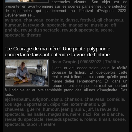
spectacles vivants. Son objet est de
présenter en avant-première sur les scènes parisiennes, une sélection
de spectacles qui participeront au Festival d'Avignon 2023.
L'évènement se...
avignon
,
chauveau
,
comédie
,
danse
,
festival
,
gil chauveau
,
humour
,
la revue du spectacle
,
magazine
,
musique
,
off
,
phénix
,
revue du spectacle
,
revueduspectacle
,
scene
,
spectacle
,
theatre
"Le Courage de ma mère" Une petite polyphonie
concertante laissant entendre la voix de l’intime
Jean Grapin | 09/03/2022
|
Théâtre
Il est un vieil adage selon lequel la réalité
dépasse la fiction. Et quelquefois cette
réalité est tellement puissante qu’elle peut
même défier l’entendement. Et, dans un
retournement ironique, tout récit se heurtant
à l’indicible et au vraisemblable prend des allures d'imaginaire. Des
faits...
ajchenbaum
,
avignon
,
camp
,
chanson
,
chauveau
,
comédie
,
courage
,
déportation
,
déportée
,
extermination
,
gil
chauveau
,
guerre
,
humour
,
jean grapin
,
juif
,
la revue du
spectacle
,
les halles
,
magazine
,
mère
,
nazi
,
Reine blanche
,
revue du spectacle
,
revueduspectacle
,
roland timsit
,
scene
,
spectacle
,
tabori
,
theatre