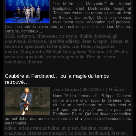
"Le Maître et Marguerite" de Mikhaïl
Boulgakov, c'est Dostoïevski, Gogol et
Tchekhov réunis. Un roman qui est un désir
de théâtre. Désir qu'Igor Mendjinsky exauce
avec talent dans l'adaptation qu'il propose.
C'est une nuit de pleine lune, une nuit de plein été, et dans Moscou,
certains, nombreux,...
2018
,
avignon
,
chauveau
,
comédie
,
diable
,
festival
,
gil
chauveau
,
Grecque
,
Igor Mendjisky
,
Jean Grapin
,
Jésus
,
la
revue du spectacle
,
la tempête
,
Lou Reed
,
magazine
,
maître
,
Marguerite
,
Mikhaïl Boulgakov
,
Moscou
,
off
,
Pilate
,
revue du spectacle
,
revueduspectacle
,
Russie
,
scene
,
spectacle
,
theatre
Caubère et Ferdinand… ou la magie du temps
retrouvé…
Jean Grapin | 06/12/2017
|
Théâtre
Dans "Adieu Ferdinand", Philippe Caubère
donne encore chair (pour la dernière fois,
dit-il) à un jeune homme né littérairement et
à l'impromptu il y a 37 ans. Il a pour nom
Ferdinand Faure. Qui est devenu comédien
au tout début des années soixante-dix et a pris son indépendance. Sa
personnalité...
adieu
,
ariane mnouchkine
,
avignon
,
baleine
,
casino
,
chauveau
,
clémence massart
,
comédie
,
ferdinand
,
festival
,