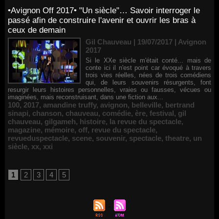
•Avignon Off 2017• "Un siècle"… Savoir interroger le
passé afin de construire l'avenir et ouvrir les bras à
ceux de demain
Gil Chauveau | 19/07/2017
|
Avignon
2017
Si le XXe siècle m'était conté... mais de
conte ici il n'est point car évoqué à travers
trois vies réelles, nées de trois comédiens
qui, de leurs souvenirs résurgents, font
resurgir leurs histoires personnelles, vraies ou fausses, vécues ou
imaginées, mais reconstruisant, dans une fiction aux...
100
,
2017
,
amandine truffy
,
avignon
,
belleville
,
bertrand
sinapi
,
chanson
,
chauveau
,
comédie
,
ère
,
festival
,
gil
chauveau
,
gilgameh
,
histoire
,
la revue du spectacle
,
magazine
,
mémoire
,
off
,
revue du spectacle
,
revueduspectacle
,
scene
,
souvenir
,
spectacle
,
theatre
,
un
siècle
,
xx
,
xxi
1
2
3
4
5