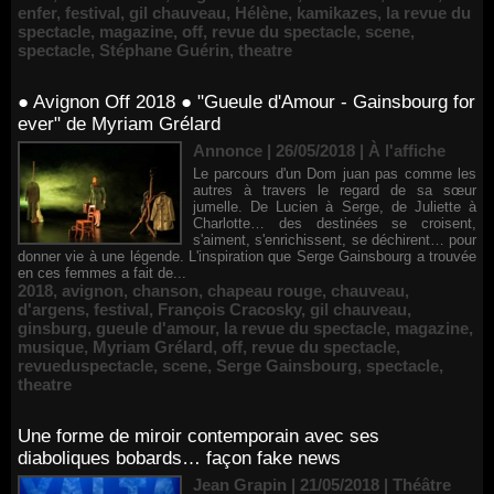
enfer
,
festival
,
gil chauveau
,
Hélène
,
kamikazes
,
la revue du
spectacle
,
magazine
,
off
,
revue du spectacle
,
scene
,
spectacle
,
Stéphane Guérin
,
theatre
● Avignon Off 2018 ● "Gueule d'Amour - Gainsbourg for
ever" de Myriam Grélard
Annonce | 26/05/2018
|
À l'affiche
Le parcours d'un Dom juan pas comme les
autres à travers le regard de sa sœur
jumelle. De Lucien à Serge, de Juliette à
Charlotte… des destinées se croisent,
s'aiment, s'enrichissent, se déchirent… pour
donner vie à une légende. L'inspiration que Serge Gainsbourg a trouvée
en ces femmes a fait de...
2018
,
avignon
,
chanson
,
chapeau rouge
,
chauveau
,
d'argens
,
festival
,
François Cracosky
,
gil chauveau
,
ginsburg
,
gueule d'amour
,
la revue du spectacle
,
magazine
,
musique
,
Myriam Grélard
,
off
,
revue du spectacle
,
revueduspectacle
,
scene
,
Serge Gainsbourg
,
spectacle
,
theatre
Une forme de miroir contemporain avec ses
diaboliques bobards… façon fake news
Jean Grapin | 21/05/2018
|
Théâtre