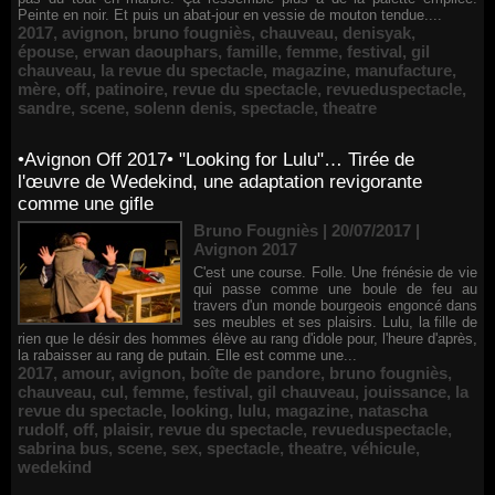
Peinte en noir. Et puis un abat-jour en vessie de mouton tendue....
2017
,
avignon
,
bruno fougniès
,
chauveau
,
denisyak
,
épouse
,
erwan daouphars
,
famille
,
femme
,
festival
,
gil
chauveau
,
la revue du spectacle
,
magazine
,
manufacture
,
mère
,
off
,
patinoire
,
revue du spectacle
,
revueduspectacle
,
sandre
,
scene
,
solenn denis
,
spectacle
,
theatre
•Avignon Off 2017• "Looking for Lulu"… Tirée de
l'œuvre de Wedekind, une adaptation revigorante
comme une gifle
Bruno Fougniès | 20/07/2017
|
Avignon 2017
C'est une course. Folle. Une frénésie de vie
qui passe comme une boule de feu au
travers d'un monde bourgeois engoncé dans
ses meubles et ses plaisirs. Lulu, la fille de
rien que le désir des hommes élève au rang d'idole pour, l'heure d'après,
la rabaisser au rang de putain. Elle est comme une...
2017
,
amour
,
avignon
,
boîte de pandore
,
bruno fougniès
,
chauveau
,
cul
,
femme
,
festival
,
gil chauveau
,
jouissance
,
la
revue du spectacle
,
looking
,
lulu
,
magazine
,
natascha
rudolf
,
off
,
plaisir
,
revue du spectacle
,
revueduspectacle
,
sabrina bus
,
scene
,
sex
,
spectacle
,
theatre
,
véhicule
,
wedekind