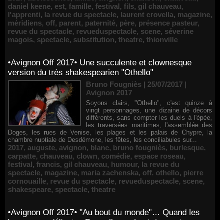
daniel keene
,
est
,
famille
,
festival
,
fils
,
gil chauveau
,
l'apprenti
,
la revue du spectacle
,
laurent crovella
,
magazine
,
méridiens
,
off
,
parent
,
paternité
,
père
,
présence pasteur
,
revue du spectacle
,
revueduspectacle
,
scene
,
séverine
magois
,
spectacle
,
substitution
,
theatre
,
thionville
•Avignon Off 2017• Une succulente et clownesque
version du très shakespearien "Othello"
Bruno Fougniès | 25/07/2017
|
Avignon 2017
Soyons clairs, "Othello", c'est quinze à
vingt personnages, une dizaine de décors
différents, sans compter les duels à l'épée,
les traversées maritimes, l'assemblée des
Doges, les rues de Venise, les plages et les palais de Chypre, la
chambre nuptiale de Desdémone, les fêtes, les conciliabules sur...
2017
,
auguste
,
avignon
,
blanc
,
bruno fougniès
,
burlesque
,
carpatte
,
chauveau
,
clown
,
comédie
,
espace roseau
,
festival
,
francis
,
gil chauveau
,
humour
,
la revue du
spectacle
,
magazine
,
maria zachenska
,
off
,
othello
,
pierre
cornouaille
,
revue du spectacle
,
revueduspectacle
,
scene
,
shakespeare
,
spectacle
,
theatre
•Avignon Off 2017• "Au bout du monde"… Quand les