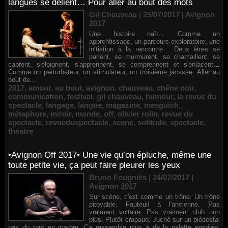
langues se délient… Pour aller au bout des mots
Gil Chauveau | 25/07/2017
|
Avignon
2017
Une histoire naît… Comme un
apprentissage, un parcours exploratoire, une
initiation à la rencontre… Deux êtres se
parlent, se murmurent, se chamaillent, se
cabrent, s'éloignent, s'apprennent, se comprennent et s'enlacent…
Comme un perturbateur, un stimulateur, un troisième jacasse. Aller au
bout de...
2017
,
amour
,
au bout
,
avignon
,
chauveau
,
chêne noir
,
communication
,
festival
,
gil chauveau
,
humour
,
la revue du
spectacle
,
langage
,
langue
,
magazine
,
mesguich
,
métaphore
,
miroir
,
monde
,
off
,
olivier rolin
,
revue du
spectacle
,
revueduspectacle
,
scene
,
solitude
,
spectacle
,
theatre
•Avignon Off 2017• Une vie qu’on épluche, même une
toute petite vie, ça peut faire pleurer les yeux
Bruno Fougniès | 24/07/2017
|
Avignon 2017
Sur scène, c'est comme un trône. Un trône
pitoyable. Fauteuil à l'ancienne. Pas
vraiment voltaire. Pas vraiment club non
plus. Plutôt crapaud. Juché sur un piédestal
pas du tout en marbre. Ça ressemble plus à de la palette empilée.