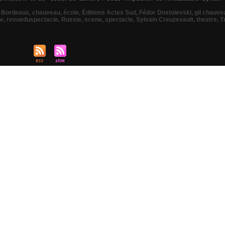
,
Bordeaux
,
chauveau
,
école
,
Éditions Actes Sud
,
Fédor Dostoïevski
,
gil chauve
le
,
revueduspectacle
,
Russie
,
scene
,
spectacle
,
Sylvain Creuzevault
,
theatre
,
T