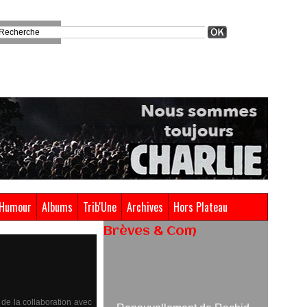
Humour
Albums
Trib'Une
Archives
Hors Plateau
Brèves & Com
Renouvellement de Rachid
Ouramdane à la tête de Chaillot-
Théâtre national de la danse
de la collaboration avec
05/08/2026