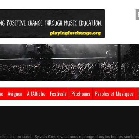
ue
Avignon
À l'Affiche
Festivals
Pitchouns
Paroles et Musiques
 belle mise en scène, Sylvain Creuzevault nous replonge dans les heures sombres 