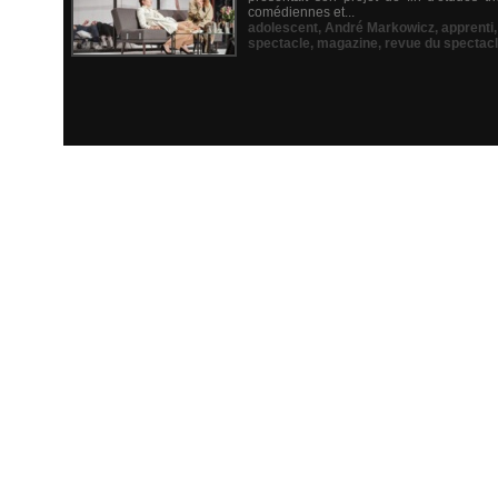
comédiennes et...
adolescent
,
André Markowicz
,
apprenti
spectacle
,
magazine
,
revue du spectac