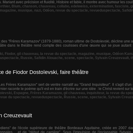
. Mariant avec précision et fluidité, Histoire et fable, il montre avec humour les cou
rthier
,
Blum
,
chanson
,
chauveau
,
collabo
,
edelweiss
,
extermination
,
fasciste
,
g
magazine
,
musique
,
nazi
,
Odéon
,
revue du spectacle
,
revueduspectacle
,
Safidi
 des "Frères Karamazov" (1879-1880), roman ultime de Dostoïevski, décline une a
éâtre dans le théâtre rend compte des coulisses d'une œuvre qui se joue autant 
ki
,
Fiodor
,
gil chauveau
,
la revue du spectacle
,
magazine
,
musique
,
Odéon Kam
uspectacle
,
Russie
,
Safidin Alouache
,
scene
,
spectacle
,
Sylvain Creuzevault
,
t
ce de Fiodor Dostoïevski, faire théâtre
s Frères Karamazov" sert de ventre narratif au "Grand Inquisiteur". Il s'agit d'
rnier raconte le poème qu'il est en train d'écrire sur une idée : le Christ revient sur 
oïevski
,
Espagne
,
Frères Karamazov
,
gil chauveau
,
inquisiteur
,
la revue du spe
evue du spectacle
,
revueduspectacle
,
Russie
,
scene
,
spectacle
,
Sylvain Creuze
in Creuzevault
diens" de l'école supérieure de théâtre Bordeaux Aquitaine, créée en 2007 dan
riennales… et de "début de carrière". Sous l'impulsion de l'inclassable Sylvain