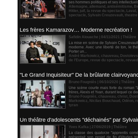
ses hommes politiques et ses intellectuels
Allemagne
,
allemand
,
antisémitisme
,
Be
Hitler
,
juif
,
la revue du spectacle
,
Laval
,
spectacle
,
Sylvain Creuzevault
,
theatre
Les frères Kamarazov… Moderne recréation !
Safidin Alouache | 04/11/2021
|
Théâtre
La mise en scène de Sylvain Creuzevault
moderne. Avec une liberté de ton, le th
Porter un...
André Markowicz
,
chauveau
,
Dostoïevs
de l’Europe
,
revue du spectacle
,
revued
"Le Grand Inquisiteur" De la brûlante clairvoyan
Bruno Fougniès | 06/10/2020
|
Théâtre
Une scène courte mais forte du roman "Le
frères, Alexis et Yvan, durant lequel ce de
Bruno Fougniès
,
chauveau
,
christ
,
Dost
Markowicz
,
Nicilas Bouchaud
,
Odéon
,
r
tyran
Un théâtre d'adolescents "déchainés" par Sylva
Yves Kafka | 27/06/2019
|
Théâtre
La classe des quatorze "apprentis comé
présentait son projet de fin d'études t