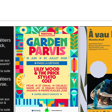
étiers
ck,
sse aux
Hasards"
 la suite
étiers
nie,
sse aux
ion &
 la suite