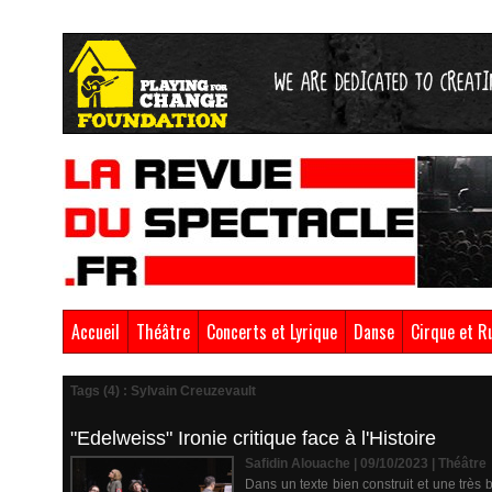
Accueil
Théâtre
Concerts et Lyrique
Danse
Cirque et R
Tags (4) : Sylvain Creuzevault
"Edelweiss" Ironie critique face à l'Histoire
Safidin Alouache | 09/10/2023
|
Théâtre
Dans un texte bien construit et une très