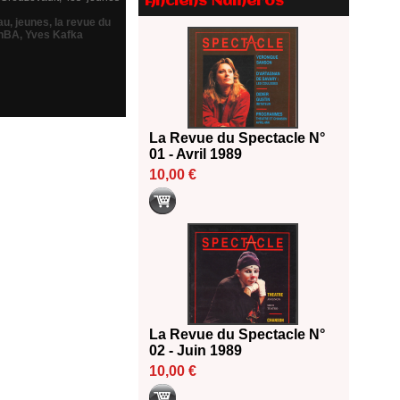
Anciens Numéros
Le palmarès des prix SACD
au
,
jeunes
,
la revue du
2026
nBA
,
Yves Kafka
18/06/2026
Les 10 lauréats du Fonds
Grandes Formes Théâtre 2026
SACD
13/06/2026
La Revue du Spectacle N°
Nomination de Nathalie
01 - Avril 1989
Garraud et Olivier Saccomano à
10,00 €
la direction du Théâtre de
Gennevilliers - CDN
13/06/2026
Dispositif SACD Auteurs
d'espaces : les lauréats 2026
18/03/2026
La Revue du Spectacle N°
02 - Juin 1989
10,00 €