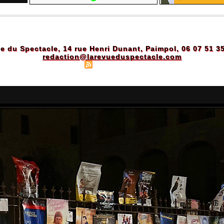
e du Spectacle, 14 rue Henri Dunant, Paimpol, 06 07 51 3
redaction@larevueduspectacle.com
Plan du site
|
Syndication
|
Powered by WM