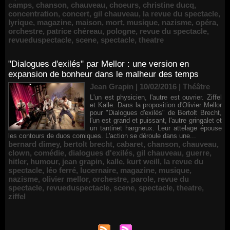
camps
,
chanson
,
chauveau
,
choeurs
,
christine ducq
,
concentration
,
concert
,
gil chauveau
,
la revue du spectacle
,
lyrique
,
magazine
,
maison
,
mort
,
musique
,
nazisme
,
opéra
,
orchestre
,
patrice chéreau
,
pologne
,
revue du spectacle
,
revueduspectacle
,
scene
,
spectacle
,
theatre
"Dialogues d'exilés" par Mellor : une version en
expansion de bonheur dans le malheur des temps
Jean Grapin | 10/02/2016
|
Théâtre
L'un est physicien, l'autre est ouvrier. Ziffel
et Kalle. Dans la proposition d'Olivier Mellor
pour "Dialogues d'exilés" de Bertolt Brecht,
l'un est grand et puissant, l'autre gringalet et
un tantinet hargneux. Leur attelage épouse
les contours de duos comiques. L'action se déroule dans une...
bernard dimey
,
bertolt brecht
,
cabaret
,
chanson
,
chauveau
,
clown
,
comédie
,
dialogues d'exilés
,
gil chauveau
,
guerre
,
hitler
,
humour
,
jean grapin
,
kalle
,
kurt weill
,
la revue du
spectacle
,
léo ferré
,
lucernaire
,
magazine
,
musique
,
nazisme
,
olivier mellor
,
orchestre
,
parole
,
revue du
spectacle
,
revueduspectacle
,
scene
,
spectacle
,
theatre
,
ziffel