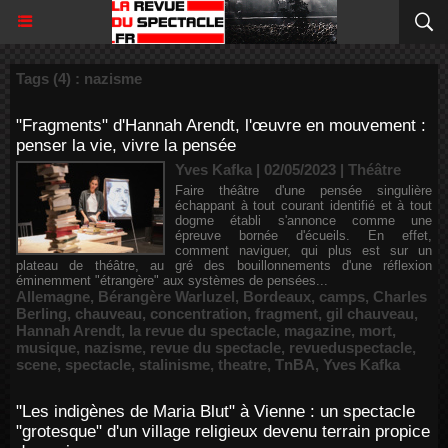
Tags (4) : nazisme
"Fragments" d'Hannah Arendt, l'œuvre en mouvement :
penser la vie, vivre la pensée
Yves Kafka | 02/05/2023
|
Théâtre
Faire théâtre d'une pensée singulière
échappant à tout courant identifié et à tout
dogme établi s'annonce comme une
épreuve bornée d'écueils. En effet,
comment naviguer, qui plus est sur un
plateau de théâtre, au gré des bouillonnements d'une réflexion
éminemment "étrangère" aux systèmes de pensées...
Allemagne
,
Bérangère Warluzel
,
Bordeaux
,
camps
,
Charles
Berling
,
chauveau
,
concentration
,
fragment
,
gil chauveau
,
Hannah Arendt
,
la revue du spectacle
,
magazine
,
mort
,
musique
,
nazisme
,
revue du spectacle
,
revueduspectacle
,
scene
,
spectacle
,
stalinisme
,
theatre
,
TnBA
,
Yves Kafka
"Les indigènes de Maria Blut" à Vienne : un spectacle
"grotesque" d'un village religieux devenu terrain propice