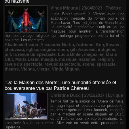
du nazisme
Vinda Miguna | 23/04/2023
|
Théâtre
Lucia Bihler revient à Vienne avec une
adaptation théâtrale du roman oublié de
Maria Lazar, "Les indigènes de Maria Blut".
La simplicité significative s'unit au jeu de
masques pour montrer la transformation
d'un petit village religieux qui mélange progressivement la foi et le
nazisme. Les membres...
Akademietheater
,
Alexander Berlin
,
Autriche
,
Burgtheater
,
chauveau
,
église
,
eingeborenen
,
gil chauveau
,
indigène
,
juif
,
la revue du spectacle
,
Lucia Bihler
,
magazine
,
Maria
Blut
,
Maria Lazar
,
masque
,
musique
,
nazisme
,
religion
,
revue du spectacle
,
revueduspectacle
,
scene
,
spectacle
,
theatre
,
Vienne
,
vierge
,
Vinda Miguna
"De la Maison des Morts", une humanité offensée et
bouleversante vue par Patrice Chéreau
Christine Ducq | 23/11/2017
|
Lyrique
Temps fort de la saison de l'Opéra de Paris,
la magnifique et bouleversante production
du dernier opéra de Leos Janàcek, imaginée
par le metteur en scène disparu en 2013,
est à l'affiche pour six représentations. Un
spectacle à voir absolument. Aller voir ou revoir cette production de
l'opéra de...