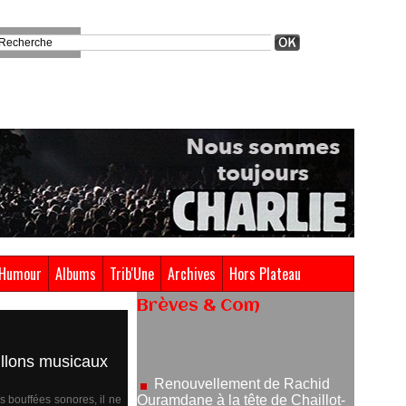
Humour
Albums
Trib'Une
Archives
Hors Plateau
Brèves & Com
Renouvellement de Rachid
Ouramdane à la tête de Chaillot-
Théâtre national de la danse
sillons musicaux
05/08/2026
Nomination de Jérôme
s bouffées sonores, il ne