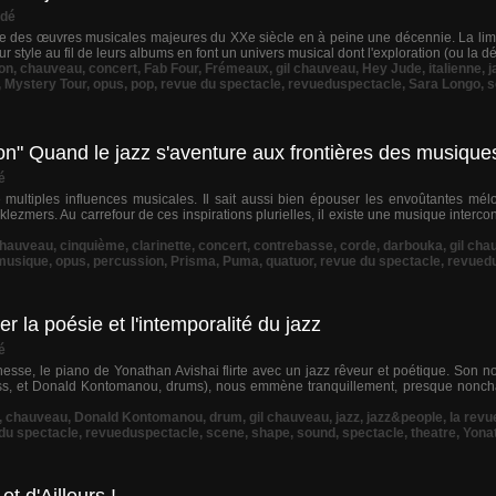
dé
une des œuvres musicales majeures du XXe siècle en à peine une décennie. La limp
leur style au fil de leurs albums en font un univers musical dont l'exploration (ou la d
on
,
chauveau
,
concert
,
Fab Four
,
Frémeaux
,
gil chauveau
,
Hey Jude
,
italienne
,
j
,
Mystery Tour
,
opus
,
pop
,
revue du spectacle
,
revueduspectacle
,
Sara Longo
,
s
on" Quand le jazz s'aventure aux frontières des musiqu
é
e multiples influences musicales. Il sait aussi bien épouser les envoûtantes mél
ezmers. Au carrefour de ces inspirations plurielles, il existe une musique interco
hauveau
,
cinquième
,
clarinette
,
concert
,
contrebasse
,
corde
,
darbouka
,
gil cha
musique
,
opus
,
percussion
,
Prisma
,
Puma
,
quatuor
,
revue du spectacle
,
revued
la poésie et l'intemporalité du jazz
é
inesse, le piano de Yonathan Avishai flirte avec un jazz rêveur et poétique. Son
bass, et Donald Kontomanou, drums), nous emmène tranquillement, presque nonch
,
chauveau
,
Donald Kontomanou
,
drum
,
gil chauveau
,
jazz
,
jazz&people
,
la revu
du spectacle
,
revueduspectacle
,
scene
,
shape
,
sound
,
spectacle
,
theatre
,
Yona