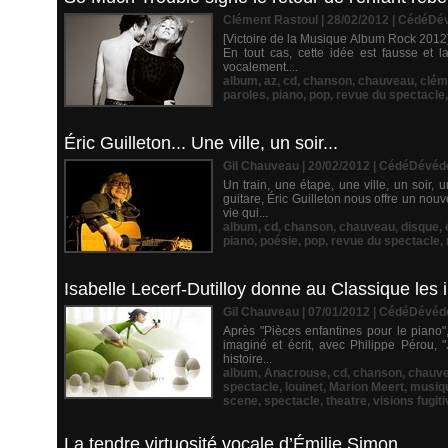
Clément Rastoul | 28/02/2012
|
CédéDé
[Victoire de la Musique Album Rock 2012]
En tout cas, cette idée est fausse et 
vocalement....
album
,
az
,
cd
,
chanson
,
chauveau
,
clém
paroles
,
piano
,
pop
,
revue du spectacle
Éric Guilleton... Une ville, un soir...
Gil Chauveau | 20/02/2012
|
CédéDévéd
Un train, une étape, une ville, un soir
guitare, Éric Guilleton nous offre un n
vie qui...
album
,
cd
,
chanson
,
chauveau
,
disque
,
piano
,
poésie
,
pop
,
revue du spectacle
,
Isabelle Lecerf-Dutilloy donne au Classique les
Gil Chauveau | 07/01/2012
|
CédéDévéd
Après "Pièces enfantines pour le piano"
imaginé et écrit, avec Philippe Pérou, "
histoire...
album
,
Anacrouse
,
cd
,
chanson
,
chauv
spectacle
,
louinet
,
Marion Meert
,
musiq
scene
,
spectacle
,
theatre
,
visions fugit
La tendre virtuosité vocale d’Émilie Simon