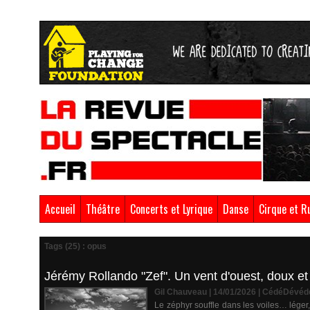
Accueil
Théâtre
Concerts et Lyrique
Danse
Cirque et R
Tags (25) : opus
Jérémy Rollando "Zef". Un vent d'ouest, doux et 
Gil Chauveau | 14/01/2026
|
CédéDévéd
Le zéphyr souffle dans les voiles… léger