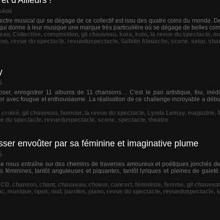
t d'Ailleurs !
védé
ectre musical qui se dégage de ce collectif est issu des quatre coins du monde. De 
 qui donne à leur musique une marque très particulière où se dégage de belles compo
eau
,
Collective
,
composition
,
gil chauveau
,
kora
,
koto
,
la revue du spectacle
,
ma
ano
,
revue du spectacle
,
revueduspectacle
,
Safidin Alouache
,
scene
,
setar
,
sha
y
é
ser, enregistrer 11 albums de 11 chansons… C'est le pari artistique, fou, inédit 
 avec fougue et enthousiasme. La réalisation de ce challenge incroyable a débuté
,
croisé
,
gil chauveau
,
humour
,
la revue du spectacle
,
Lynda Lemay
,
magazine
,
e du spectacle
,
revueduspectacle
,
scene
,
spectacle
,
theatre
sser envoûter par sa féminine et imaginative plume
é
ue nous entraîne sur des chemins de traverses amoureux et poétiques jonchés de p
s féminines, tantôt anguleuses et piquantes, tantôt lyriques et pleines de gaieté
,
CD
,
chanson
,
chant
,
chauveau
,
choeur
,
concert
,
féministe
,
femme
,
gil chauvea
oc
,
musique
,
opus
,
oud
,
paroles
,
piano
,
revue du spectacle
,
revueduspectacle
,
s