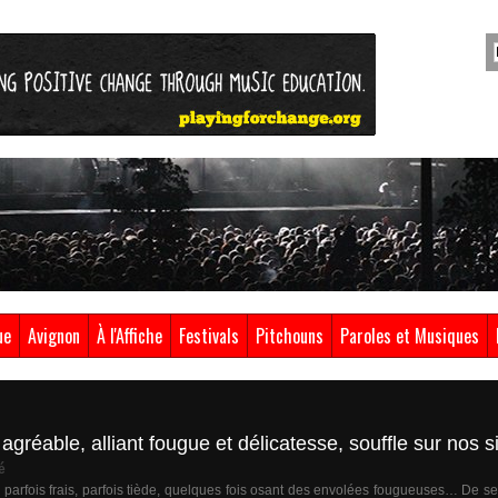
ue
Avignon
À l'Affiche
Festivals
Pitchouns
Paroles et Musiques
agréable, alliant fougue et délicatesse, souffle sur nos 
é
, parfois frais, parfois tiède, quelques fois osant des envolées fougueuses… De se