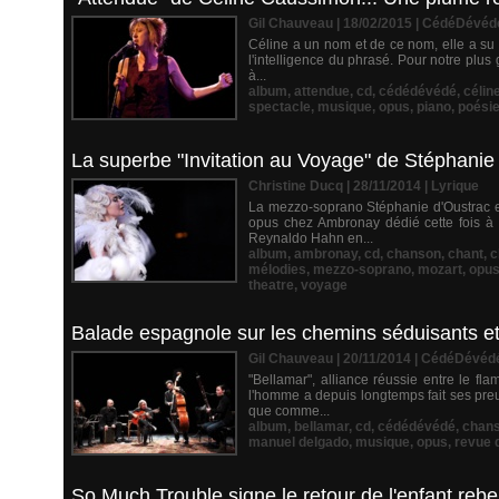
Gil Chauveau | 18/02/2015
|
CédéDévéd
Céline a un nom et de ce nom, elle a su s
l'intelligence du phrasé. Pour notre plu
à...
album
,
attendue
,
cd
,
cédédévédé
,
célin
spectacle
,
musique
,
opus
,
piano
,
poési
La superbe "Invitation au Voyage" de Stéphanie
Christine Ducq | 28/11/2014
|
Lyrique
La mezzo-soprano Stéphanie d'Oustrac et
opus chez Ambronay dédié cette fois à 
Reynaldo Hahn en...
album
,
ambronay
,
cd
,
chanson
,
chant
,
c
mélodies
,
mezzo-soprano
,
mozart
,
opu
theatre
,
voyage
Balade espagnole sur les chemins séduisants e
Gil Chauveau | 20/11/2014
|
CédéDévéd
"Bellamar", alliance réussie entre le f
l'homme a depuis longtemps fait ses pre
que comme...
album
,
bellamar
,
cd
,
cédédévédé
,
chan
manuel delgado
,
musique
,
opus
,
revue 
So Much Trouble signe le retour de l'enfant rebell