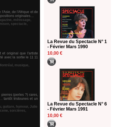
l'Asie, de l'Afrique et de
sitions originales....
gazine
,
métissage
,
misen
,
spectacle
,
La Revue du Spectacle N° 1
- Février Mars 1990
10,00 €
et original que l'artiste
 avec la sortie le 11 11
Montréal
,
musique
,
ierres (perles ?) rares,
… tantôt tristounes et un
La Revue du Spectacle N° 6
u
,
guitare
,
humour
,
Julie
- Février Mars 1991
cene
,
sorcières
,
10,00 €