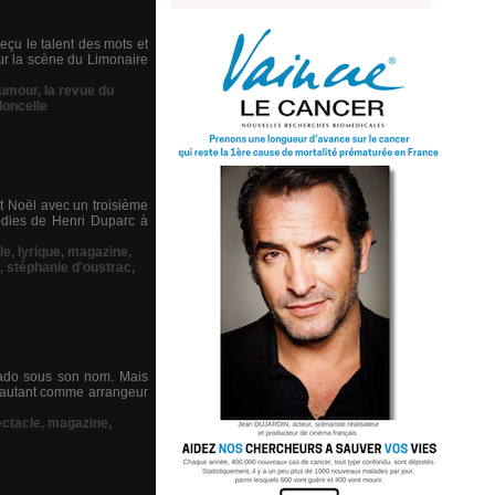
eçu le talent des mots et
ur la scène du Limonaire
umour
,
la revue du
loncelle
t Noël avec un troisième
odies de Henri Duparc à
le
,
lyrique
,
magazine
,
,
stéphanie d'oustrac
,
lgado sous son nom. Mais
, autant comme arrangeur
ectacle
,
magazine
,