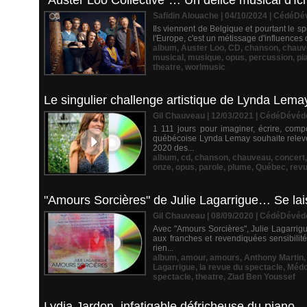
"Auster Loo Collective"… Un délice musical d'Ici e
Safidin Alouache | 04/10/2024
|
CédéDé
Ils viennent de Belgique et pourtant le sp
l'Europe, c'est un métissage d'influences
album
,
Auster Loo
,
CD
,
chanson
,
chauv
musical
,
musique
,
opus
,
percussion
,
pi
theatre
,
worlmusic
Le singulier challenge artistique de Lynda Lema
Gil Chauveau | 12/03/2021
|
CédéDévéd
1 111 jours pour imaginer, écrire, compo
québécoise Lynda Lemay souhaite relever
2020 des...
album
,
cd
,
chanson
,
chauveau
,
concert
onze
,
opus
,
parole
,
plume
,
Québec
,
revu
"Amours Sorcières" de Julie Lagarrigue… Se lai
Gil Chauveau | 08/09/2020
|
CédéDévéd
Avec "Amours Sorcières", Julie Lagarrig
aux franches et revendiquées sensibilité
rien...
album
,
amour
,
amours
,
Anthony Martin
Lagarrigue
,
la revue du spectacle
,
Méd
spectacle
,
theatre
,
Ziad Ben Youssef
Lydia Jardon, infatigable défricheuse du piano