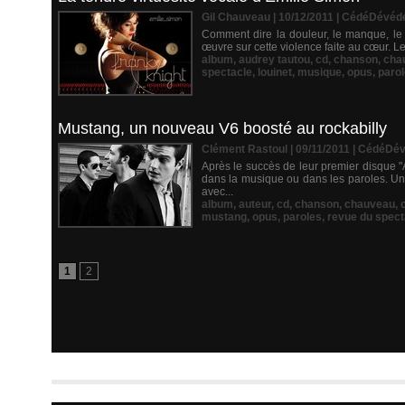
Gil Chauveau | 10/12/2011
|
CédéDévéd
Comment dire la douleur, le manque, le né
œuvre sur cette violence faite au cœur. Le
album
,
audrey tautou
,
cd
,
chanson
,
cha
spectacle
,
louinet
,
musique
,
opus
,
paro
Mustang, un nouveau V6 boosté au rockabilly
Clément Rastoul | 09/11/2011
|
CédéDév
Après le succès de leur premier disque "
dans la musique ou dans les paroles. Un 
avec...
album
,
auteur
,
cd
,
chanson
,
chauveau
,
mustang
,
opus
,
paroles
,
revue du spect
1
2