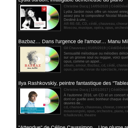
Christine Ducq | 14/05/2020
|
CédéDévé
Lydia Jardon nous offre un nouvel enre
assez peu le compositeur Nicolaï Miasko
Destiné à une...
AR RE-SE
,
CD
,
cédé
,
chauveau
,
choeur
Moscou
,
musique
,
opéra
,
opus
,
orchest
Bazbaz… Dans l'urgence de l'amour… Manu Milit
Gil Chauveau | 01/05/2019
|
CédéDévéd
Sensualité mélodique ou mélodies délici
sur un groove soul ou reggae, voici q
opus, comme un appel...
album
,
amour
,
Bazbaz
,
cd
,
cédé
,
chans
opus
,
parole
,
revue du spectacle
,
revue
Ilya Rashkovskiy, peintre fantastique des "Tabl
Christine Ducq | 12/01/2017
|
CédéDévé
À l'automne 2016, un CD et un concert so
dont on guette avec bonheur chaque évé
œuvres de...
cd
,
chanson
,
chauveau
,
choeur
,
concer
moussorgski
,
opus
,
orchestre
,
piano
,
r
tchaïkovski
,
theatre
"Attendue" de Céline Caussimon... Une plume reb