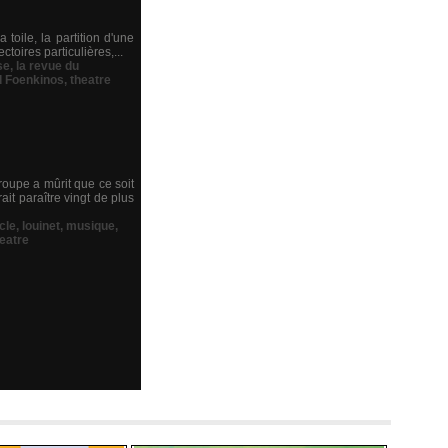
toile, la partition d'une
toires particulières,...
se
,
la revue du
d Foenkinos
,
theatre
roupe a mûrit que ce soit
it paraître vingt de plus
cle
,
louinet
,
musique
,
eatre