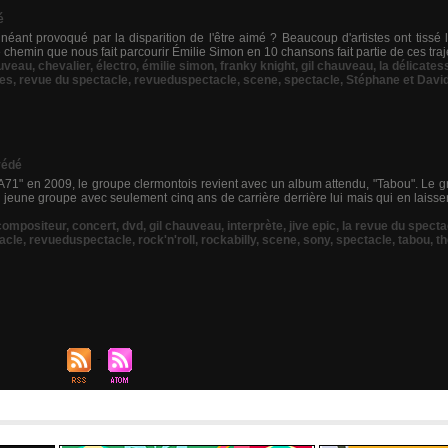
é
ant provoqué par la disparition de l'être aimé ? Beaucoup d'artistes ont tissé la 
 chemin que nous fait parcourir Émilie Simon en 10 chansons fait partie de ces trajec
uveau
,
chevalier
,
électro
,
émilie simon
,
franky knight
,
gil chauveau
,
la délicates
les
,
revue du spectacle
,
revueduspectacle
,
scene
,
spectacle
,
Stéphane et Davi
édé
A71" en 2009, le groupe clermontois revient avec un album attendu, "Tabou". Le g
jeune groupe avec seulement cinq ans de carrière derrière lui mais qui en laissera
compositeur
,
concert
,
dvd
,
gil chauveau
,
interprète
,
jive epic
,
la revue du specta
acle
,
revueduspectacle
,
rock'n'roll
,
rockabilly
,
scene
,
sony
,
spectacle
,
tabou
,
th