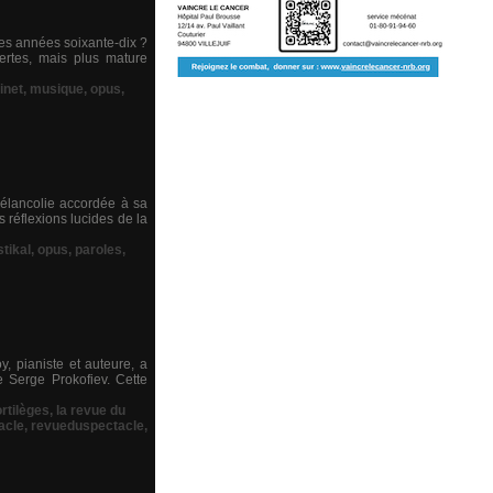
des années soixante-dix ?
ertes, mais plus mature
inet
,
musique
,
opus
,
mélancolie accordée à sa
réflexions lucides de la
tikal
,
opus
,
paroles
,
, pianiste et auteure, a
de Serge Prokofiev. Cette
ortilèges
,
la revue du
acle
,
revueduspectacle
,