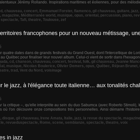
 talentueux Jérémy Rollando. Inspirations maritimes et éoliennes, pour des mélodi
cd
,
chauveau
,
concert
,
Emmanuel Forster
,
flamenco
,
gil chauveau
,
guitare
,
jazz
,
,
magazine
,
Méditerranée world
,
musique
,
opus
,
oriental
,
percussion
,
piano
,
rev
,
spectacle
,
Tafi
,
theatre
,
Toulouse
,
zef
territoires francophones pour un nouveau métissage, une
é
 quatre dates dans de grands festivals du Grand Ouest, dont l'Interceltique de Lor
u Québec pour finaliser leur nouvel album. Celui-ci vient de sortir dans l'hexagone e
nada
,
cd
,
chanson
,
chauveau
,
concert
,
festival
,
folk
,
gil chauveau
,
Jeanne Manc
éal
,
musique
,
Nicolas Boulerice
,
Olivier Demers
,
opus
,
Québec
,
Réjean Brunet
,
eatre
,
trad
,
Vent du Nord
,
voisinage
le jazz, à l'élégance toute italienne… aux tonalités cha
é
 la critique –, qu'elle interprète au sein du duo Sabumca (avec Roberto Stimoli), 
où l'on découvre onze compositions très personnelles. Ainsi démarre l'histoir
t
,
disque
,
gil chauveau
,
Irene Amata
,
Italie
,
jazz
,
la revue du spectacle
,
magazin
le
,
revueduspectacle
,
Rome
,
scene
,
sembianze
,
spectacle
,
theatre
,
voix
es in jazz