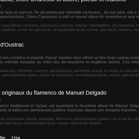
é
e faire un prénom. On dit parfois que l'hérédité est tenace... De son père, elle a r
s grand bonheur, Céline Caussimon a sorti un nouvel album fin novembre et sera s
e caussimon
,
chanson
,
chauveau
,
concert
,
étienne champollion
,
gil chauveau
,
h
e
,
réaliste
,
revue du spectacle
,
revueduspectacle
,
scene
,
spectacle
,
theatre
,
vio
 d'Oustrac
 son complice le pianiste Pascal Jourdan nous offrent un très beau cadeau avan
la mélodie française au mitan des dix-neuvième et vingtième siècles. Ces mél
hauveau
,
christine
,
concert
,
gil chauveau
,
harmonia mundi
,
la revue du spectac
s
,
pascl jourdan
,
piano
,
revue du spectacle
,
revueduspectacle
,
scene
,
spectacle
t originaux du flamenco de Manuel Delgado
é
lamenco traditionnel et l'actuel, est seulement le deuxième album de Manuel De
uves et traîne ses talentueuses guêtres musicales depuis une trentaine d'années
son
,
chauveau
,
danse
,
espagne
,
flamenco
,
gil chauveau
,
guitare
,
la revue du sp
du spectacle
,
revueduspectacle
,
scene
,
spectacle
,
theatre
e... Izia