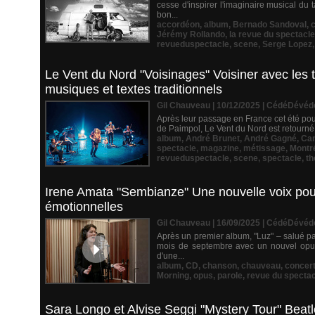
cesse d'inspirer l'imaginaire musical du
bon...
accordéon
,
album
,
Bernado Sandoval
,
Jérémy Rollando
,
la revue du spectacle
revueduspectacle
,
scene
,
Serge Lopez
Le Vent du Nord "Voisinages" Voisiner avec les 
musiques et textes traditionnels
Gil Chauveau | 10/12/2025
|
CédéDévéd
Après leur passage en France cet été pour
de Paimpol, Le Vent du Nord est retourné a
album
,
André Brunet
,
André Gagné
,
Ca
spectacle
,
magazine
,
métissage
,
Montr
revueduspectacle
,
scene
,
spectacle
,
th
Irene Amata "Sembianze" Une nouvelle voix pour 
émotionnelles
Gil Chauveau | 16/09/2025
|
CédéDévéd
Après un premier album, "Luz" – salué par
mois de septembre avec un nouvel opus 
d'une...
album
,
CD
,
chanson
,
chauveau
,
concer
Morning
,
opus
,
parole
,
revue du spectac
Sara Longo et Alvise Seggi "Mystery Tour" Beatl