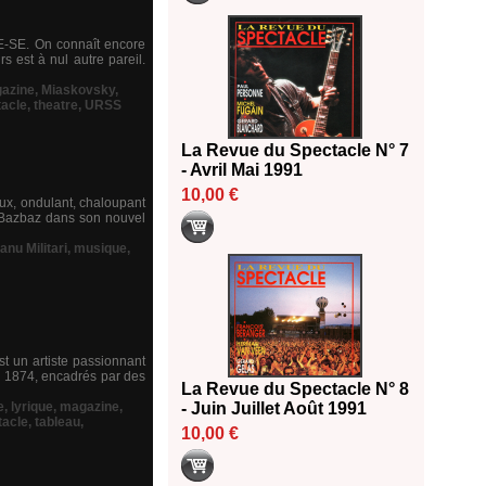
E-SE. On connaît encore
 est à nul autre pareil.
azine
,
Miaskovsky
,
tacle
,
theatre
,
URSS
La Revue du Spectacle N° 7
- Avril Mai 1991
10,00 €
ux, ondulant, chaloupant
 Bazbaz dans son nouvel
anu Militari
,
musique
,
st un artiste passionnant
 1874, encadrés par des
La Revue du Spectacle N° 8
e
,
lyrique
,
magazine
,
- Juin Juillet Août 1991
tacle
,
tableau
,
10,00 €