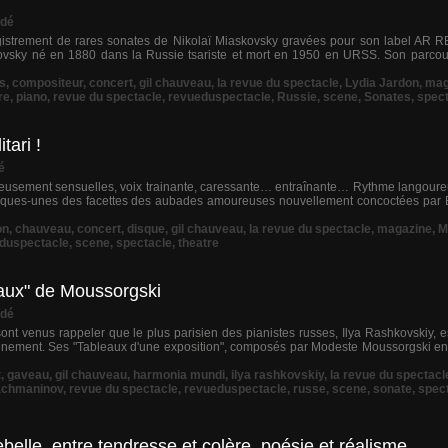
dé
gistrement de rares sonates de Nikolaï Miaskovsky gravées pour son label AR R
vsky né en 1880 dans la Russie tsariste et mort en 1950 en URSS. Son parcours
s
,
compositeur
,
concert
,
gil chauveau
,
la revue du spectacle
,
Lydia Jardon
,
mag
re
,
piano
,
revue du spectacle
,
revueduspectacle
,
Russie
,
scene
,
Sonates
,
spec
ari !
é
eusement sensuelles, voix trainante, caressante… entraînante… Rythme langoure
uelques-unes des facettes des aubades amoureuses nouvellement concoctées par
on
,
chauveau
,
concert
,
disque
,
gil chauveau
,
la revue du spectacle
,
magazine
,
M
duspectacle
,
scene
,
spectacle
,
theatre
eaux" de Moussorgski
dé
nt venus rappeler que le plus parisien des pianistes russes, Ilya Rashkovskiy, e
nement. Ses "Tableaux d'une exposition", composés par Modeste Moussorgski en
t
,
gaveau
,
gil chauveau
,
harmonia mundi
,
ilya rashkovskiy
,
la revue du spectacl
achmaninov
,
revue du spectacle
,
revueduspectacle
,
russe
,
scene
,
sonate
,
spec
elle, entre tendresse et colère, poésie et réalisme