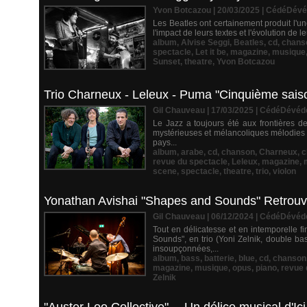
Yvon Botcazou | 20/03/2025
|
CédéDévé
Les Beatles ont certainement produit l'
l'impact de leurs textes et l'évolution de 
album
,
Alvise Seggi
,
Beatles
,
cd
,
chans
spectacle
,
Let it be
,
magazine
,
musique
Sunset
,
theatre
,
Yvon Botcazou
Trio Charneux - Leleux - Puma "Cinquième sais
Gil Chauveau | 17/03/2025
|
CédéDévéd
Le Jazz a toujours été aux frontières d
mystérieuses et mélancoliques mélodies kl
pays...
album
,
arabe
,
cd
,
chanson
,
Charneux
,
c
revue du spectacle
,
Leleux
,
magazine
,
scene
,
spectacle
,
theatre
,
trio
,
violon
Yonathan Avishai "Shapes and Sounds" Retrouver 
Gil Chauveau | 06/12/2024
|
CédéDévéd
Tout en délicatesse et en intemporelle f
Sounds", en trio (Yoni Zelnik, double 
insoupçonnées,...
album
,
bass
,
batterie
,
blue
,
cd
,
chanson
magazine
,
musique
,
opus
,
piano
,
revue 
Zelnik