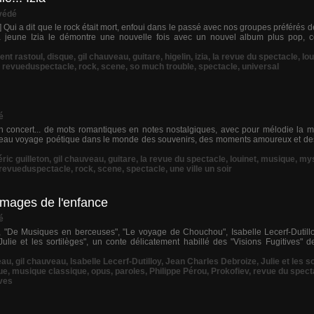
védé
 Qui a dit que le rock était mort, enfoui dans le passé avec nos groupes préférés 
la jeune Izia le démontre une nouvelle fois avec un nouvel album plus pop, c
ent rastoul
,
disque
,
gil chauveau
,
guitare
,
higelin
,
izia
,
la revue du spectacle
,
lou
,
revueduspectacle
,
rock
,
scene
,
so much trouble
,
spectacle
,
universal
é
, un concert... de mots romantiques en notes nostalgiques, avec pour mélodie la 
ouveau voyage poétique dans le monde des souvenirs, des moments amoureux et des 
éric guilleton
,
gil chauveau
,
guitare
,
la revue du spectacle
,
louinet
,
musique
,
mys
revueduspectacle
,
rock
,
scene
,
spectacle
,
une ville un soir
 images de l'enfance
é
, "De Musiques en berceuses", "Le voyage de Chouchou", Isabelle Lecerf-Dutilloy
Julie et les sortilèges", un conte délicatement habillé des "Visions Fugitives" 
eau
,
gil chauveau
,
Isabelle Lecerf-Dutilloy
,
Jean Charles Debroize
,
Julie et les s
ue
,
musique classique
,
opus
,
paroles
,
Philippe Pérou
,
Prokofiev
,
revue du spect
ives