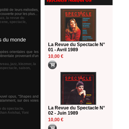
Anciens Numéros
18/06/2026
idité de leurs mélodies,
Les 10 lauréats du Fonds
écouverte pour les plus...
azz
,
la revue du
Grandes Formes Théâtre 2026
cene
,
spectacle
,
SACD
13/06/2026
Nomination de Nathalie
es du monde
Garraud et Olivier Saccomano à
La Revue du Spectacle N°
la direction du Théâtre de
01 - Avril 1989
opées orientales que les
Gennevilliers - CDN
ntinentale provenant d'un
10,00 €
13/06/2026
uveau
,
jazz
,
klezmer
,
la
Dispositif SACD Auteurs
uspectacle
,
saison
,
d'espaces : les lauréats 2026
18/03/2026
 nouvel opus, "Shapes and
alamment, sur des voies
La Revue du Spectacle N°
e du spectacle
,
than Avishai
,
Yoni
02 - Juin 1989
10,00 €