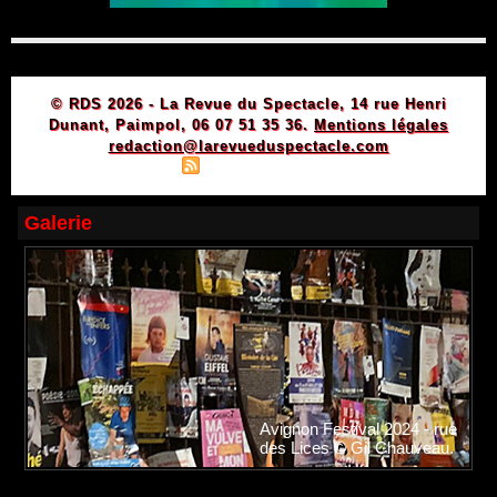
© RDS 2026 - La Revue du Spectacle, 14 rue Henri
Dunant, Paimpol, 06 07 51 35 36.
Mentions légales
redaction@larevueduspectacle.com
|
|
Plan du site
Syndication
Powered by WM
Galerie
Avignon Festival 2024 - rue
des Lices © Gil Chauveau.