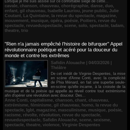
Lorsque je me suis assise sur ce confortable siège de cette...
cavale
,
chanson
,
chauveau
,
chorégraphie
,
danse
,
duo
,
enfant
,
gil chauveau
,
Isabelle Lauriou
,
jeune public
,
Julie
Coutant
,
La Quintaine
,
la revue du spectacle
,
magazine
,
mouvement
,
musique
,
opéra
,
poésie
,
Poitiers
,
revue du
spectacle
,
revueduspectacle
,
scene
,
solo
,
spectacle
,
tadam
,
theatre
,
trio
"Rien n'a jamais empêché l'histoire de bifurquer" Appel
révolutionnaire poétique et acéré pour la douceur du
monde et contre les extrêmes
Safidin Alouache | 04/03/2026
|
Théâtre
De cet inédit de Virginie Despentes, la mise
en scène d'Anne Conti, avec la complicité
de Phia Ménard, en fait une superbe seule-
en-scène qu'elle incarne, à la croisée de la
musique et de la poésie qui appelle au réveil contre tout extrémisme
afin d'opérer une révolution avec douceur. Des...
Anne Conti
,
capitalisme
,
chanson
,
chant
,
chauveau
,
extrémisme
,
féminisme
,
gil chauveau
,
homo
,
la revue du
spectacle
,
lgbt
,
magazine
,
masculinisme
,
musique
,
poésie
,
racisme
,
révolte
,
révolution
,
revue du spectacle
,
revueduspectacle
,
Safidin Alouache
,
scene
,
sexisme
,
spectacle
,
theatre
,
violence
,
Virginie Despentes