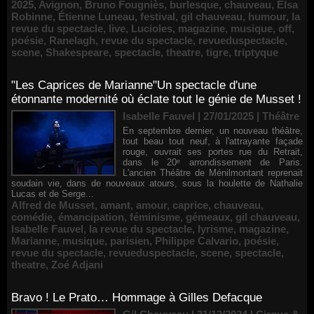
2025
,
Avignon
,
Bruno Fougniès
,
burlesque
,
chauveau
,
Elsa
Robinne
,
Étienne Luneau
,
festival
,
gil chauveau
,
humour
,
la
revue du spectacle
,
live
,
Lucioles
,
magazine
,
musique
,
off
,
poésie
,
Ranelagh
,
revue du spectacle
,
revueduspectacle
,
scene
,
Shakespeare
,
spectacle
,
theatre
,
tigre
,
triptyque
"Les Caprices de Marianne"Un spectacle d'une
étonnante modernité où éclate tout le génie de Musset !
Isabelle Fauvel | 27/01/2025
|
Théâtre
En septembre dernier, un nouveau théâtre,
tout beau tout neuf, à l'attrayante façade
rouge, ouvrait ses portes rue du Retrait,
dans le 20ᵉ arrondissement de Paris.
L'ancien Théâtre de Ménilmontant reprenait
soudain vie, dans de nouveaux atours, sous la houlette de Nathalie
Lucas et de Serge...
Alfred de Musset
,
amant
,
amour
,
caprice
,
chauveau
,
comédie
,
émancipation
,
féminisme
,
gémeaux
,
gil chauveau
,
Isabelle Fauvel
,
la revue du spectacle
,
lyrisme
,
magazine
,
Marianne
,
musique
,
parisien
,
Philippe Calvario
,
poésie
,
revue du spectacle
,
revueduspectacle
,
scene
,
spectacle
,
theatre
,
Zoé Adjani
Bravo ! Le Prato… Hommage à Gilles Defacque