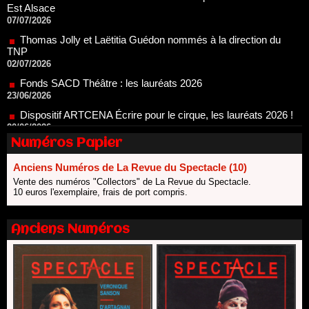
TNP
02/07/2026
Fonds SACD Théâtre : les lauréats 2026
23/06/2026
Dispositif ARTCENA Écrire pour le cirque, les lauréats 2026 !
20/06/2026
Le palmarès des prix SACD 2026
18/06/2026
Les 10 lauréats du Fonds Grandes Formes Théâtre 2026
Numéros Papier
SACD
13/06/2026
Anciens Numéros de La Revue du Spectacle (10)
Nomination de Nathalie Garraud et Olivier Saccomano à la
Vente des numéros "Collectors" de La Revue du Spectacle.
direction du Théâtre de Gennevilliers - CDN
10 euros l'exemplaire, frais de port compris.
13/06/2026
Dispositif SACD Auteurs d'espaces : les lauréats 2026
Anciens Numéros
18/03/2026