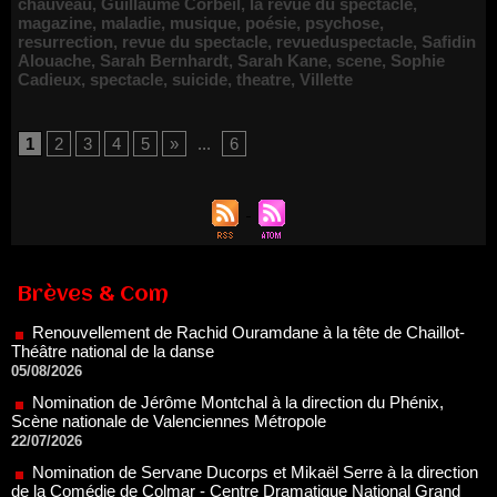
chauveau
,
Guillaume Corbeil
,
la revue du spectacle
,
magazine
,
maladie
,
musique
,
poésie
,
psychose
,
resurrection
,
revue du spectacle
,
revueduspectacle
,
Safidin
Alouache
,
Sarah Bernhardt
,
Sarah Kane
,
scene
,
Sophie
Cadieux
,
spectacle
,
suicide
,
theatre
,
Villette
1
2
3
4
5
»
...
6
Renouvellement de Rachid Ouramdane à la tête de Chaillot-
Théâtre national de la danse
Brèves & Com
05/08/2026
Nomination de Jérôme Montchal à la direction du Phénix,
Scène nationale de Valenciennes Métropole
22/07/2026
Nomination de Servane Ducorps et Mikaël Serre à la direction
de la Comédie de Colmar - Centre Dramatique National Grand
Est Alsace
07/07/2026
Thomas Jolly et Laëtitia Guédon nommés à la direction du