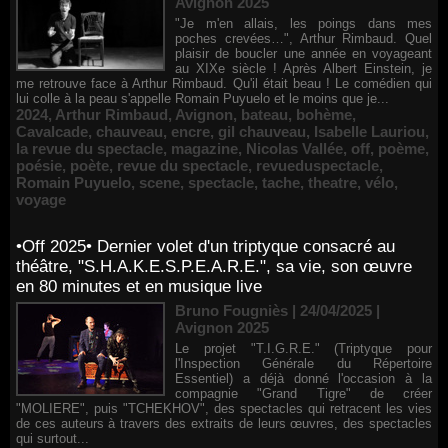
Avignon 2025
"Je m'en allais, les poings dans mes
poches crevées…", Arthur Rimbaud. Quel
plaisir de boucler une année en voyageant
au XIXe siècle ! Après Albert Einstein, je
me retrouve face à Arthur Rimbaud. Qu'il était beau ! Le comédien qui
lui colle à la peau s'appelle Romain Puyuelo et le moins que je...
2024
,
Arthur Rimbaud
,
Avignon
,
bateau
,
bohème
,
Cavalcade
,
chauveau
,
encre
,
gil chauveau
,
Isabelle Lauriou
,
la revue du spectacle
,
magazine
,
Nicolas Vallée
,
off
,
poème
,
poésie
,
poète
,
revue du spectacle
,
revueduspectacle
,
Romain Puyuelo
,
scene
,
spectacle
,
tache
,
theatre
,
vélo
,
voyage
•Off 2025• Dernier volet d'un triptyque consacré au
théâtre, "S.H.A.K.E.S.P.E.A.R.E.", sa vie, son œuvre
en 80 minutes et en musique live
Bruno Fougniès | 24/04/2025
|
Avignon 2025
Le projet "T.I.G.R.E." (Triptyque pour
l'Inspection Générale du Répertoire
Essentiel) a déjà donné l'occasion à la
compagnie "Grand Tigre" de créer
"MOLIERE", puis "TCHEKHOV", des spectacles qui retracent les vies
de ces auteurs à travers des extraits de leurs œuvres, des spectacles
qui surtout...