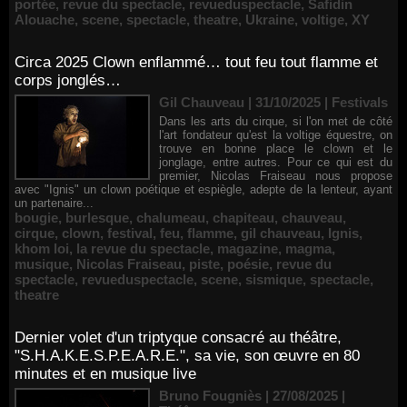
portée
,
revue du spectacle
,
revueduspectacle
,
Safidin
Alouache
,
scene
,
spectacle
,
theatre
,
Ukraine
,
voltige
,
XY
Circa 2025 Clown enflammé… tout feu tout flamme et
corps jonglés…
Gil Chauveau | 31/10/2025
|
Festivals
Dans les arts du cirque, si l'on met de côté
l'art fondateur qu'est la voltige équestre, on
trouve en bonne place le clown et le
jonglage, entre autres. Pour ce qui est du
premier, Nicolas Fraiseau nous propose
avec "Ignis" un clown poétique et espiègle, adepte de la lenteur, ayant
un partenaire...
bougie
,
burlesque
,
chalumeau
,
chapiteau
,
chauveau
,
cirque
,
clown
,
festival
,
feu
,
flamme
,
gil chauveau
,
Ignis
,
khom loi
,
la revue du spectacle
,
magazine
,
magma
,
musique
,
Nicolas Fraiseau
,
piste
,
poésie
,
revue du
spectacle
,
revueduspectacle
,
scene
,
sismique
,
spectacle
,
theatre
Dernier volet d'un triptyque consacré au théâtre,
"S.H.A.K.E.S.P.E.A.R.E.", sa vie, son œuvre en 80
minutes et en musique live
Bruno Fougniès | 27/08/2025
|