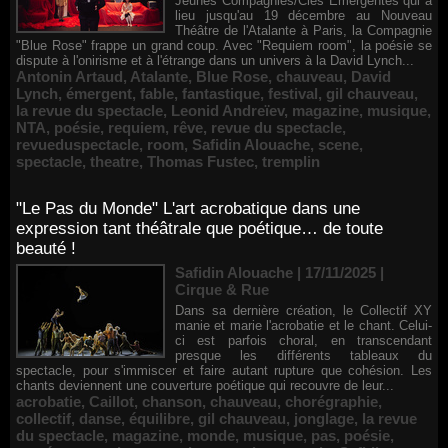
Jeunes Compagnies/Cies Émergentes qui a
lieu jusqu'au 19 décembre au Nouveau
Théâtre de l'Atalante à Paris, la Compagnie
"Blue Rose" frappe un grand coup. Avec "Requiem room", la poésie se
dispute à l'onirisme et à l'étrange dans un univers à la David Lynch...
Antonin Artaud
,
Atalante
,
Blue Rose
,
chauveau
,
David
Lynch
,
émergent
,
fable
,
fantastique
,
festival
,
gil chauveau
,
la revue du spectacle
,
Leonid Andreïev
,
magazine
,
musique
,
NTA
,
poésie
,
requiem
,
rêve
,
revue du spectacle
,
revueduspectacle
,
room
,
Safidin Alouache
,
scene
,
spectacle
,
theatre
,
Thomas Fustec
,
tremplin
"Le Pas du Monde" L'art acrobatique dans une
expression tant théâtrale que poétique… de toute
beauté !
Safidin Alouache | 17/11/2025
|
Cirque & Rue
Dans sa dernière création, le Collectif XY
manie et marie l'acrobatie et le chant. Celui-
ci est parfois choral, en transcendant
presque les différents tableaux du
spectacle, pour s'immiscer et faire autant rupture que cohésion. Les
chants deviennent une couverture poétique qui recouvre de leur...
acrobatie
,
Caillot
,
chanson
,
chauveau
,
chorégraphie
,
collectif
,
danse
,
équilibre
,
gil chauveau
,
jonglage
,
la revue
du spectacle
,
magazine
,
monde
,
musique
,
pas
,
poésie
,