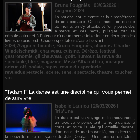
Bruno Fougniès | 03/05/2026
|
Avignon 2026
La bouche est le centre et la circonférence
de ce spectacle. On en cause, on en use
et, même, on s'y attable, et l'on y puise des
aliments et des mots, puisque tout se
déroule autour et à l'intérieur d'une immense table faite de deux grandes
lèvres de bois brut. Chaque spectateur s'assoit devant...
2026
,
Avignon
,
bouche
,
Bruno Fougniès
,
champs
,
Charlie
Windelschmidt
,
chauveau
,
cuisine
,
Dérézo
,
festival
,
gastronomie
,
gil chauveau
,
goût
,
humour
,
la revue du
spectacle
,
libre
,
magazine
,
Miske Alhaouthou
,
musique
,
odeur
,
off
,
poésie
,
repas
,
revue du spectacle
,
revueduspectacle
,
scene
,
sens
,
spectacle
,
theatre
,
toucher
,
vin
"Tadam !" La danse est une discipline qui vous permet
de survivre
Isabelle Lauriou | 26/03/2026
|
Trib'Une
La danse est un voyage et le mouvement,
un luxe. Je le pense tant j'aime la danse, le
corps et toute la vie qui grouille dedans.
Joie donc de me trouver là, pour découvrir
la nouvelle mise en scène de Julie Coutant. Une femme, un talent.