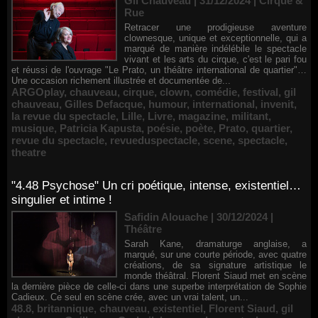
Gil Chauveau | 31/12/2024
|
Cirque &
Rue
Retracer une prodigieuse aventure
clownesque, unique et exceptionnelle, qui a
marqué de manière indélébile le spectacle
vivant et les arts du cirque, c'est le pari fou
et réussi de l'ouvrage "Le Prato, un théâtre international de quartier"…
Une occasion richement illustrée et documentée de...
ARGOplay
,
chauveau
,
cirque
,
clown
,
comédie
,
festival
,
gil
chauveau
,
Gilles Defacque
,
humour
,
international
,
invenit
,
la revue du spectacle
,
Lille
,
Livre
,
magazine
,
militant
,
musique
,
Patricia Kapusta
,
poésie
,
poète
,
Prato
,
quartier
,
revue du spectacle
,
revueduspectacle
,
scene
,
spectacle
,
theatre
"4.48 Psychose" Un cri poétique, intense, existentiel…
singulier et intime !
Safidin Alouache | 30/12/2024
|
Théâtre
Sarah Kane, dramaturge anglaise, a
marqué, sur une courte période, avec quatre
créations, de sa signature artistique le
monde théâtral. Florent Siaud met en scène
la dernière pièce de celle-ci dans une superbe interprétation de Sophie
Cadieux. Ce seul en scène crée, avec un vrai talent, un...
48.8
,
britannique
,
chauveau
,
existentiel
,
Florent Siaud
,
gil