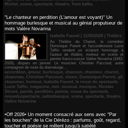
Michel
,
scene
,
spectacle
,
theatre
,
Yves kafka
"Le chanteur en perdition (L'amour est voyant)" Un
hommage burlesque et musical au génial propulseur de
mots Valère Novarina
Isabelle Fauvel | 11/05/2026
|
Théâtre
Au Théâtre du Chariot, le comédien
Dominique Parent et l'accordéoniste Lucie
Taffin rendent un éclatant hommage à
l'auteur de théâtre, metteur en scène et
peintre franco-suisse Valère Novarina (1942-
2026), disparu en janvier. Le musicien Christian Paccoud, autre
compagnon de route du dramaturge,...
accordéon
,
amour
,
burlesque
,
chanson
,
chanteur
,
chariot
,
chauveau
,
Christian Paccoud
,
clown
,
Dominique Parent
,
gil
chauveau
,
humour
,
Isabelle Fauvel
,
la revue du spectacle
,
Lucie Taffin
,
magazine
,
mot
,
musical
,
musique
,
Nicolas
Struve
,
parole
,
perdition
,
poésie
,
revue du spectacle
,
revueduspectacle
,
saltimbanque
,
scene
,
spectacle
,
theatre
,
Valère Novarina
•Off 2026• Un moment consacré aux sens avec "Par
les bouches" de la Cie Dérézo : parfums, goût, regard,
toucher et poésie se mêlent jusqu'à satiété