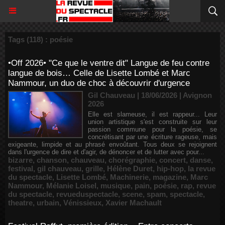
Tags (118) : poésie
•Off 2026• "Ce que le ventre dit" Langue de feu contre
langue de bois… Celle de Lisette Lombé et Marc
Nammour, un duo de choc à découvrir d'urgence
Gil Chauveau | 18/06/2026
|
Avignon
2026
Elle est slameuse, il est rappeur... Leur
union artistique s'est construite sur leur
passion commune pour la poésie, se
concrétisant par une écriture rageuse, mais
exigeante, limpide et au phrasé envoûtant. Tous deux se rejoignent
dans l'urgence de dire et d'agir, de dénoncer et de lutter avec pour...
bizarre
,
chanson
,
chauveau
,
chorégraphie
,
concert
,
danse
,
festival
,
gil chauveau
,
grille
,
Hélène Duret
,
hip-hop
,
la revue
du spectacle
,
Lisette Lombé
,
Machinerie
,
magazine
,
Marc
Nammour
,
Mélanie Loisel
,
musique
,
pain
,
poésie
,
rap
,
revue
du spectacle
,
revueduspectacle
,
scene
,
spam
,
spectacle
,
theatre
,
urbain
,
Vénissieux
,
Xavier Machault