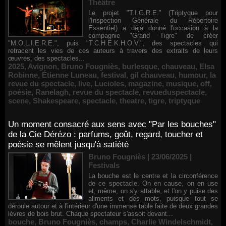
Théâtre
Le projet "T.I.G.R.E." (Triptyque pour
l'Inspection Générale du Répertoire
Essentiel) a déjà donné l'occasion à la
compagnie "Grand Tigre" de créer
"M.O.L.I.E.R.E.", puis "T.C.H.E.K.H.O.V.", des spectacles qui
retracent les vies de ces auteurs à travers des extraits de leurs
œuvres, des spectacles...
2025
,
Avignon
,
Bruno Fougniès
,
burlesque
,
chauveau
,
Elsa
Robinne
,
Étienne Luneau
,
festival
,
gil chauveau
,
humour
,
la
revue du spectacle
,
live
,
Lucioles
,
magazine
,
musique
,
off
,
poésie
,
Ranelagh
,
revue du spectacle
,
revueduspectacle
,
scene
,
Shakespeare
,
spectacle
,
theatre
,
tigre
,
triptyque
Un moment consacré aux sens avec "Par les bouches"
de la Cie Dérézo : parfums, goût, regard, toucher et
poésie se mêlent jusqu'à satiété
Bruno Fougniès | 23/06/2025
|
Festivals
La bouche est le centre et la circonférence
de ce spectacle. On en cause, on en use
et, même, on s'y attable, et l'on y puise des
aliments et des mots, puisque tout se
déroule autour et à l'intérieur d'une immense table faite de deux grandes
lèvres de bois brut. Chaque spectateur s'assoit devant...
bouche
,
Bruno Fougniès
,
champs
,
Charlie Windelschmidt
,