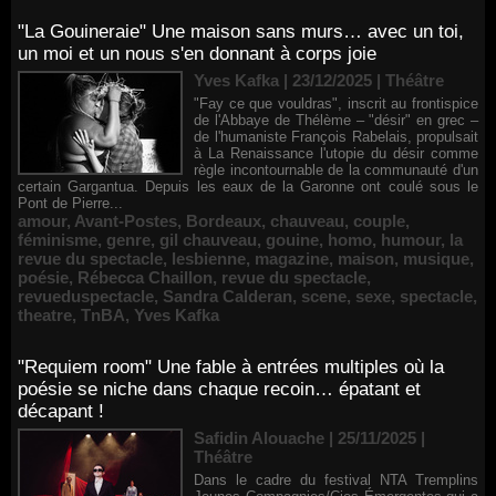
"La Gouineraie" Une maison sans murs… avec un toi,
un moi et un nous s'en donnant à corps joie
Yves Kafka | 23/12/2025
|
Théâtre
"Fay ce que vouldras", inscrit au frontispice
de l'Abbaye de Thélème – "désir" en grec –
de l'humaniste François Rabelais, propulsait
à La Renaissance l'utopie du désir comme
règle incontournable de la communauté d'un
certain Gargantua. Depuis les eaux de la Garonne ont coulé sous le
Pont de Pierre...
amour
,
Avant-Postes
,
Bordeaux
,
chauveau
,
couple
,
féminisme
,
genre
,
gil chauveau
,
gouine
,
homo
,
humour
,
la
revue du spectacle
,
lesbienne
,
magazine
,
maison
,
musique
,
poésie
,
Rébecca Chaillon
,
revue du spectacle
,
revueduspectacle
,
Sandra Calderan
,
scene
,
sexe
,
spectacle
,
theatre
,
TnBA
,
Yves Kafka
"Requiem room" Une fable à entrées multiples où la
poésie se niche dans chaque recoin… épatant et
décapant !
Safidin Alouache | 25/11/2025
|
Théâtre
Dans le cadre du festival NTA Tremplins