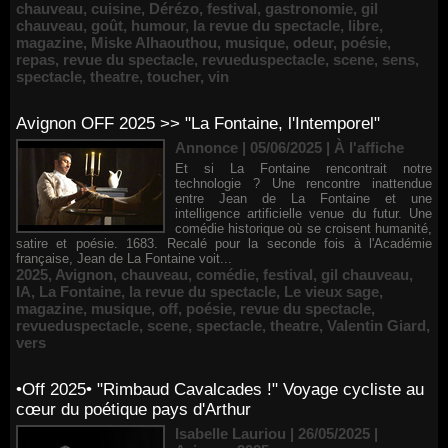
chauveau
,
cuisine
,
Dérézo
,
festival
,
gastronomie
,
gil
chauveau
,
goût
,
humour
,
la revue du spectacle
,
libre
,
magazine
,
Miske Alhaouthou
,
musique
,
odeur
,
poésie
,
repas
,
revue du spectacle
,
revueduspectacle
,
scene
,
sens
,
spectacle
,
theatre
,
toucher
,
vin
Avignon OFF 2025 >> "La Fontaine, l'Intemporel"
Annonce | 05/06/2025
|
À l'affiche
Et si La Fontaine rencontrait notre
technologie ? Une rencontre inattendue
entre Jean de La Fontaine et une
intelligence artificielle venue du futur. Une
comédie historique où se croisent humanité,
satire et poésie. 1683. Recalé pour la seconde fois à l'Académie
française, Jean de La Fontaine voit...
2025
,
Avignon
,
chauveau
,
comédie
,
festival
,
gil chauveau
,
IA
,
La Fontaine
,
la revue du spectacle
,
Le vieux sage
,
magazine
,
musique
,
off
,
poésie
,
revue du spectacle
,
revueduspectacle
,
scene
,
spectacle
,
theatre
,
Valentin Giard
,
vers
•Off 2025• "Rimbaud Cavalcades !" Voyage cycliste au
cœur du poétique pays d'Arthur
Isabelle Lauriou | 26/05/2025
|