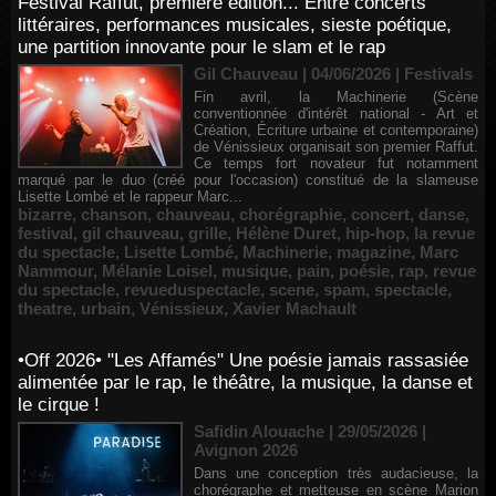
Festival Raffut, première édition... Entre concerts
littéraires, performances musicales, sieste poétique,
une partition innovante pour le slam et le rap
Gil Chauveau | 04/06/2026
|
Festivals
Fin avril, la Machinerie (Scène
conventionnée d'intérêt national - Art et
Création, Écriture urbaine et contemporaine)
de Vénissieux organisait son premier Raffut.
Ce temps fort novateur fut notamment
marqué par le duo (créé pour l'occasion) constitué de la slameuse
Lisette Lombé et le rappeur Marc...
bizarre
,
chanson
,
chauveau
,
chorégraphie
,
concert
,
danse
,
festival
,
gil chauveau
,
grille
,
Hélène Duret
,
hip-hop
,
la revue
du spectacle
,
Lisette Lombé
,
Machinerie
,
magazine
,
Marc
Nammour
,
Mélanie Loisel
,
musique
,
pain
,
poésie
,
rap
,
revue
du spectacle
,
revueduspectacle
,
scene
,
spam
,
spectacle
,
theatre
,
urbain
,
Vénissieux
,
Xavier Machault
•Off 2026• "Les Affamés" Une poésie jamais rassasiée
alimentée par le rap, le théâtre, la musique, la danse et
le cirque !
Safidin Alouache | 29/05/2026
|
Avignon 2026
Dans une conception très audacieuse, la
chorégraphe et metteuse en scène Marion