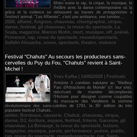
Motin marie le rap, le cirque, la musique, le
théâtre avec la danse contemporaine où la
grâce et la violence se retrouvent au travers de protagonistes à
l'instinct animal. "Les Affamés", c'est une ambiance, une lumière,...
2026
,
affamé
,
Avignon
,
chauveau
,
chorégraphie
,
cirque
,
danse
,
festival
,
gil chauveau
,
la revue du spectacle
,
La
Scala
,
magazine
,
Marion Motin
,
mort
,
musique
,
off
,
poésie
,
Provence
,
rap
,
revue du spectacle
,
revueduspectacle
,
Safidin Alouache
,
scene
,
spectacle
,
theatre
,
violence
Festival "Chahuts" Au secours les producteurs sans-
cervelles du Puy du Fou, "Chahuts" revient à Saint-
Michel !
Yves Kafka | 14/05/2026
|
Festivals
Antidote ô combien salutaire au "Meilleur
Parc d'Attractions du Monde" (cf. leur site),
réécrivant de manière décomplexée
l'Histoire pour désigner comme coupables
du massacre des Vendéens la vermine
révolutionnaire des sans-culottes de 1793, la 35ᵉ édition du très
populaire festival Chahuts...
atelier
,
Bordeaux
,
causerie
,
Chahut
,
chauveau
,
cirque
,
danse
,
DJ
,
écriture
,
espace
,
festival
,
friterie
,
Garonne
,
gil
chauveau
,
La Benauge
,
la revue du spectacle
,
lecture
,
magazine
,
musique
,
parole
,
performance
,
poésie
,
public
,
rap
,
revue du spectacle
,
revueduspectacle
,
rue
,
Saint-