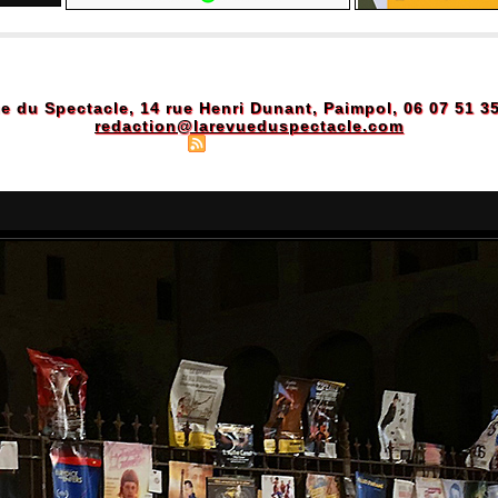
e du Spectacle, 14 rue Henri Dunant, Paimpol, 06 07 51 3
redaction@larevueduspectacle.com
Plan du site
|
Syndication
|
Powered by WM