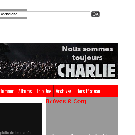
Humour
Albums
Trib'Une
Archives
Hors Plateau
Brèves & Com
Renouvellement de Rachid
Ouramdane à la tête de Chaillot-
Théâtre national de la danse
idité de leurs mélodies,
05/08/2026