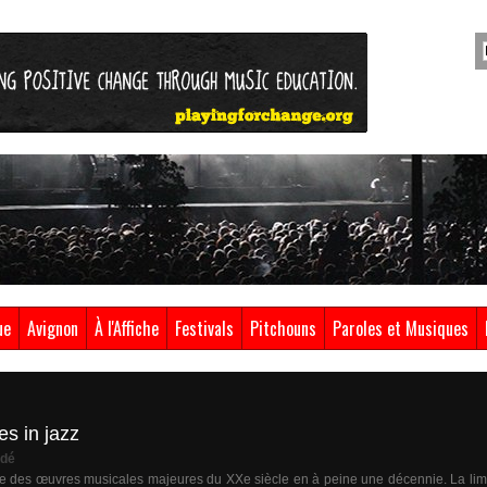
ue
Avignon
À l'Affiche
Festivals
Pitchouns
Paroles et Musiques
es in jazz
dé
une des œuvres musicales majeures du XXe siècle en à peine une décennie. La limp