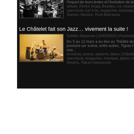
l'impact de leurs textes et l'évolution de 
album
,
Alvise Seggi
,
Beatles
,
cd
,
chans
spectacle
,
Let it be
,
magazine
,
musique
Sunset
,
theatre
,
Yvon Botcazou
Le Châtelet fait son Jazz… vivement la suite !
Safidin Alouache | 15/03/2023
|
Festival
Du 5 au 12 mars a eu lieu au Théâtre du 
produire sur scène, entre autres, Tigra
une...
Arménie
,
basse
,
batterie
,
blues
,
Châtele
spectacle
,
magazine
,
musique
,
piano
,
r
theatre
,
Tigran Hamasyan