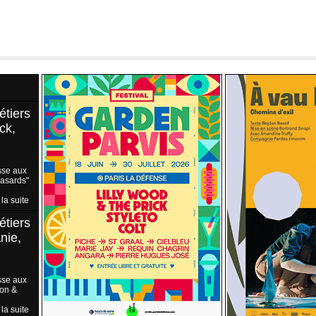
étiers
ck,
sse aux
Hasards"
 la suite
étiers
nie,
sse aux
ion &
 la suite