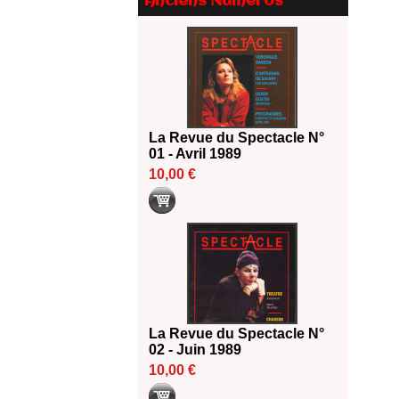
Anciens Numéros
Le palmarès des prix SACD
2026
18/06/2026
Les 10 lauréats du Fonds
Grandes Formes Théâtre 2026
SACD
13/06/2026
La Revue du Spectacle N°
Nomination de Nathalie
01 - Avril 1989
Garraud et Olivier Saccomano à
10,00 €
la direction du Théâtre de
Gennevilliers - CDN
13/06/2026
Dispositif SACD Auteurs
d'espaces : les lauréats 2026
18/03/2026
La Revue du Spectacle N°
02 - Juin 1989
10,00 €