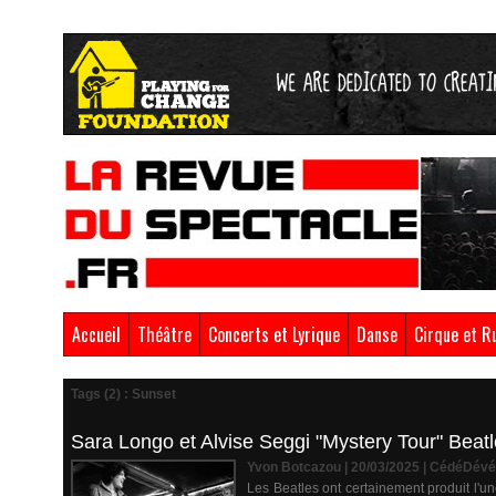
Accueil
Théâtre
Concerts et Lyrique
Danse
Cirque et R
Tags (2) : Sunset
Sara Longo et Alvise Seggi "Mystery Tour" Beatl
Yvon Botcazou | 20/03/2025
|
CédéDévé
Les Beatles ont certainement produit l'