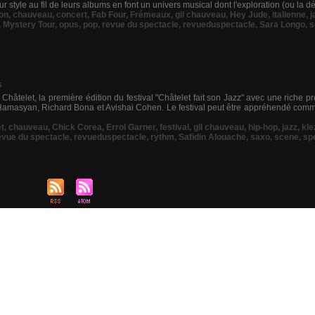
leur style au fil de leurs albums en font un univers musical dont l'exploration (ou la d
on
,
chauveau
,
concert
,
Fab Four
,
Frémeaux
,
gil chauveau
,
Hey Jude
,
italienne
,
j
,
Mystery Tour
,
opus
,
pop
,
revue du spectacle
,
revueduspectacle
,
Sara Longo
,
s
s
Châtelet, la première édition du festival "Châtelet fait son Jazz" avec une riche 
n Hamasyan, Richard Bona et Avishai Cohen. Le festival peut être appréhendé com
t
,
chauveau
,
Chick Corea
,
Errol Garner
,
festival
,
gil chauveau
,
hip-hop
,
jazz
,
kl
evue du spectacle
,
revueduspectacle
,
rythm
,
Safidin Alouache
,
saxo
,
scene
,
sp