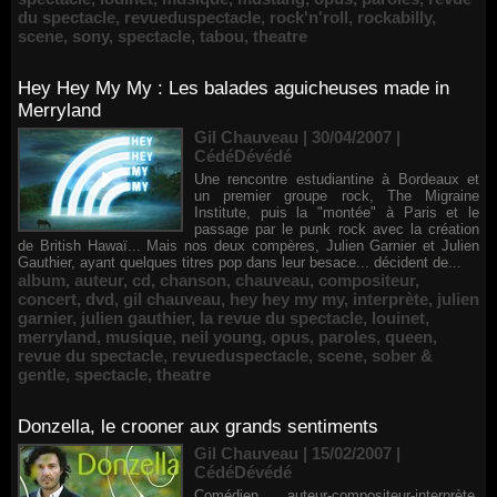
du spectacle
,
revueduspectacle
,
rock'n'roll
,
rockabilly
,
scene
,
sony
,
spectacle
,
tabou
,
theatre
Hey Hey My My : Les balades aguicheuses made in
Merryland
Gil Chauveau | 30/04/2007
|
CédéDévédé
Une rencontre estudiantine à Bordeaux et
un premier groupe rock, The Migraine
Institute, puis la "montée" à Paris et le
passage par le punk rock avec la création
de British Hawaï... Mais nos deux compères, Julien Garnier et Julien
Gauthier, ayant quelques titres pop dans leur besace... décident de...
album
,
auteur
,
cd
,
chanson
,
chauveau
,
compositeur
,
concert
,
dvd
,
gil chauveau
,
hey hey my my
,
interprète
,
julien
garnier
,
julien gauthier
,
la revue du spectacle
,
louinet
,
merryland
,
musique
,
neil young
,
opus
,
paroles
,
queen
,
revue du spectacle
,
revueduspectacle
,
scene
,
sober &
gentle
,
spectacle
,
theatre
Donzella, le crooner aux grands sentiments
Gil Chauveau | 15/02/2007
|
CédéDévédé
Comédien, auteur-compositeur-interprète,