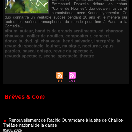
Emmanuel Donzella débuta en créant
"Collier de Nouilles", duo décalé musical et
humoristique, avec Karine Lyachenko. Ce
duo connaîtra un véritable succès pendant 10 ans et le mènera sur
toutes les scènes francophones du monde pour finir à Paris, à la
Comédie...
album
,
auteur
,
bandits de grands sentiments
,
cd
,
chanson
,
chauveau
,
collier de nouilles
,
compositeur
,
concert
,
donzella
,
dvd
,
gil chauveau
,
henri salvador
,
interprète
,
la
revue du spectacle
,
louinet
,
musique
,
nocturne
,
opus
,
paroles
,
pascal obispo
,
revue du spectacle
,
revueduspectacle
,
scene
,
spectacle
,
theatre
Brèves & Com
Renouvellement de Rachid Ouramdane à la tête de Chaillot-
Théâtre national de la danse
05/08/2026
Nomination de Jérôme Montchal à la direction du Phénix,
Scène nationale de Valenciennes Métropole