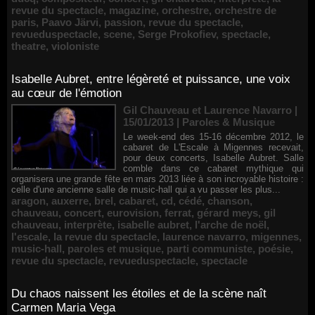
revue du spectacle
,
magazine
,
orchestre
,
orchestre de
paris
,
Paavo Järvi
,
passion
,
revue du spectacle
,
revueduspectacle
,
scene
,
Serge Prokofiev
,
spectacle
,
theatre
,
violoniste
Isabelle Aubret, entre légèreté et puissance, une voix
au cœur de l'émotion
Gil Chauveau et Laurence Navarro |
15/01/2013
|
Paroles & Musique
Le week-end des 15-16 décembre 2012, le
cabaret de L'Escale à Migennes recevait,
pour deux concerts, Isabelle Aubret. Salle
comble dans ce cabaret mythique qui
organisera une grande fête en mars 2013 liée à son incroyable histoire :
celle d'une ancienne salle de music-hall qui a vu passer les plus...
aragon
,
auxerre
,
brel
,
cabaret
,
cd
,
cédé
,
chanson
,
chauveau
,
concert
,
eurovision
,
ferrat
,
gérard meys
,
gil
chauveau
,
interprète
,
isabelle aubret
,
l'arche de noël
,
l'escale
,
la revue du spectacle
,
laurence navarro
,
migennes
,
music-hall
,
paroles et musique
,
parti communiste
,
poésie
,
revue du spectacle
,
revueduspectacle
,
spectacle
Du chaos naissent les étoiles et de la scène naît
Carmen Maria Vega