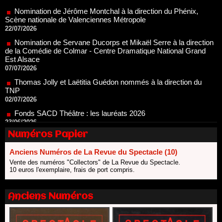
22/07/2026
Nomination de Servane Ducorps et Mikaël Serre à la direction
de la Comédie de Colmar - Centre Dramatique National Grand
Est Alsace
07/07/2026
Thomas Jolly et Laëtitia Guédon nommés à la direction du
TNP
02/07/2026
Fonds SACD Théâtre : les lauréats 2026
23/06/2026
Dispositif ARTCENA Écrire pour le cirque, les lauréats 2026 !
20/06/2026
Numéros Papier
Le palmarès des prix SACD 2026
18/06/2026
Anciens Numéros de La Revue du Spectacle (10)
Les 10 lauréats du Fonds Grandes Formes Théâtre 2026
Vente des numéros "Collectors" de La Revue du Spectacle.
SACD
10 euros l'exemplaire, frais de port compris.
13/06/2026
Nomination de Nathalie Garraud et Olivier Saccomano à la
Anciens Numéros
direction du Théâtre de Gennevilliers - CDN
13/06/2026
Dispositif SACD Auteurs d'espaces : les lauréats 2026