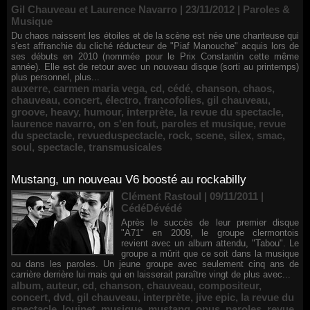
Gil Chauveau et Laurence Navarro | 23/11/2012
|
Paroles &
Musique
Du chaos naissent les étoiles et de la scène est née une chanteuse qui
s'est affranchie du cliché réducteur de "Piaf Manouche" acquis lors de
ses débuts en 2010 (nommée pour le Prix Constantin cette même
année). Elle est de retour avec un nouveau disque (sorti au printemps)
plus personnel, plus...
auxerre
,
carmen maria vega
,
cd
,
cédé
,
chanson
,
chaos
,
chauveau
,
concert
,
électro
,
francofolies
,
gil chauveau
,
groove
,
heavy
,
humour
,
interprète
,
la revue du spectacle
,
laurence navarro
,
on s'en fout
,
paroles et musique
,
revue
du spectacle
,
revueduspectacle
,
rock
,
scene
,
silex
,
smac
,
soul
,
spectacle
,
transmusicales
Mustang, un nouveau V6 boosté au rockabilly
Clément Rastoul | 09/11/2011
|
CédéDévédé
Après le succès de leur premier disque
"A71" en 2009, le groupe clermontois
revient avec un album attendu, "Tabou". Le
groupe a mûrit que ce soit dans la musique
ou dans les paroles. Un jeune groupe avec seulement cinq ans de
carrière derrière lui mais qui en laisserait paraître vingt de plus avec...
album
,
auteur
,
cd
,
chanson
,
chauveau
,
compositeur
,
concert
,
dvd
,
gil chauveau
,
interprète
,
jive epic
,
la revue du
spectacle
,
louinet
,
musique
,
mustang
,
opus
,
paroles
,
revue