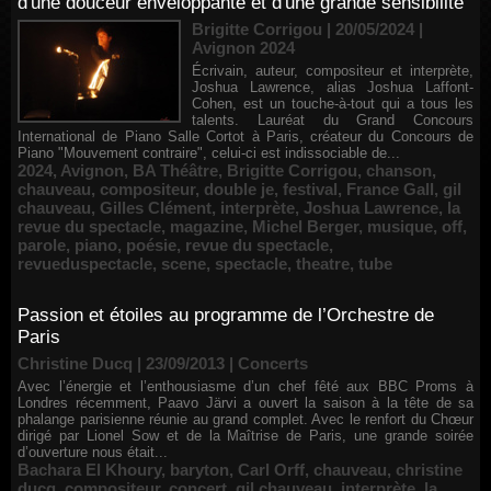
d'une douceur enveloppante et d'une grande sensibilité
Brigitte Corrigou | 20/05/2024
|
Avignon 2024
Écrivain, auteur, compositeur et interprète,
Joshua Lawrence, alias Joshua Laffont-
Cohen, est un touche-à-tout qui a tous les
talents. Lauréat du Grand Concours
International de Piano Salle Cortot à Paris, créateur du Concours de
Piano "Mouvement contraire", celui-ci est indissociable de...
2024
,
Avignon
,
BA Théâtre
,
Brigitte Corrigou
,
chanson
,
chauveau
,
compositeur
,
double je
,
festival
,
France Gall
,
gil
chauveau
,
Gilles Clément
,
interprète
,
Joshua Lawrence
,
la
revue du spectacle
,
magazine
,
Michel Berger
,
musique
,
off
,
parole
,
piano
,
poésie
,
revue du spectacle
,
revueduspectacle
,
scene
,
spectacle
,
theatre
,
tube
Passion et étoiles au programme de l’Orchestre de
Paris
Christine Ducq | 23/09/2013
|
Concerts
Avec l’énergie et l’enthousiasme d’un chef fêté aux BBC Proms à
Londres récemment, Paavo Järvi a ouvert la saison à la tête de sa
phalange parisienne réunie au grand complet. Avec le renfort du Chœur
dirigé par Lionel Sow et de la Maîtrise de Paris, une grande soirée
d’ouverture nous était...
Bachara El Khoury
,
baryton
,
Carl Orff
,
chauveau
,
christine
ducq
,
compositeur
,
concert
,
gil chauveau
,
interprète
,
la