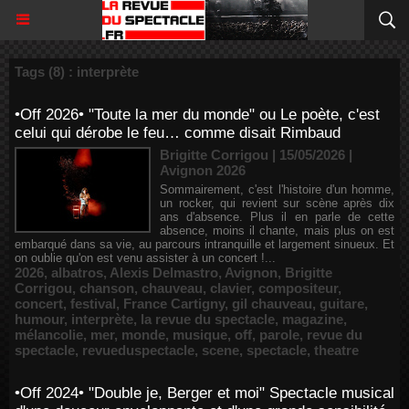
Tags (8) : interprète
•Off 2026• "Toute la mer du monde" ou Le poète, c'est
celui qui dérobe le feu… comme disait Rimbaud
Brigitte Corrigou | 15/05/2026
|
Avignon 2026
Sommairement, c'est l'histoire d'un homme,
un rocker, qui revient sur scène après dix
ans d'absence. Plus il en parle de cette
absence, moins il chante, mais plus on est
embarqué dans sa vie, au parcours intranquille et largement sinueux. Et
on oublie qu'on est venu assister à un concert !...
2026
,
albatros
,
Alexis Delmastro
,
Avignon
,
Brigitte
Corrigou
,
chanson
,
chauveau
,
clavier
,
compositeur
,
concert
,
festival
,
France Cartigny
,
gil chauveau
,
guitare
,
humour
,
interprète
,
la revue du spectacle
,
magazine
,
mélancolie
,
mer
,
monde
,
musique
,
off
,
parole
,
revue du
spectacle
,
revueduspectacle
,
scene
,
spectacle
,
theatre
•Off 2024• "Double je, Berger et moi" Spectacle musical