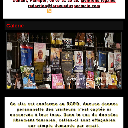
Dunant, Paimpol, 06 07 51 35 36.
Mentions légales
redaction@larevueduspectacle.com
|
|
Plan du site
Syndication
Powered by WM
Galerie
Avignon Festival 2024 - rue
des Lices © Gil Chauveau.
Ce site est conforme au RGPD. Aucune donnée
personnelle des visiteurs n'est captée ni
conservée à leur insu. Dans le cas de données
librement fournies, celles-ci sont effaçables
sur simple demande par email.