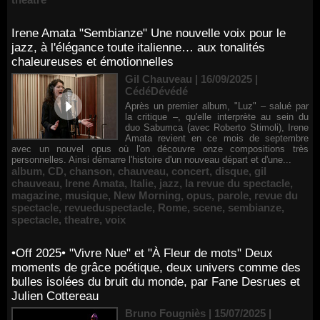
Irene Amata "Sembianze" Une nouvelle voix pour le
jazz, à l'élégance toute italienne… aux tonalités
chaleureuses et émotionnelles
Gil Chauveau | 16/09/2025
|
CédéDévédé
Après un premier album, "Luz" – salué par
la critique –, qu'elle interprète au sein du
duo Sabumca (avec Roberto Stimoli), Irene
Amata revient en ce mois de septembre
avec un nouvel opus où l'on découvre onze compositions très
personnelles. Ainsi démarre l'histoire d'un nouveau départ et d'une...
album
,
CD
,
chanson
,
chauveau
,
concert
,
disque
,
gil
chauveau
,
Irene Amata
,
Italie
,
jazz
,
la revue du spectacle
,
magazine
,
musique
,
New Morning
,
opus
,
parole
,
revue du
spectacle
,
revueduspectacle
,
Rome
,
scene
,
sembianze
,
spectacle
,
theatre
,
voix
•Off 2025• "Vivre Nue" et "À Fleur de mots" Deux
moments de grâce poétique, deux univers comme des
bulles isolées du bruit du monde, par Fane Desrues et
Julien Cottereau
Bruno Fougniès | 15/07/2025
|