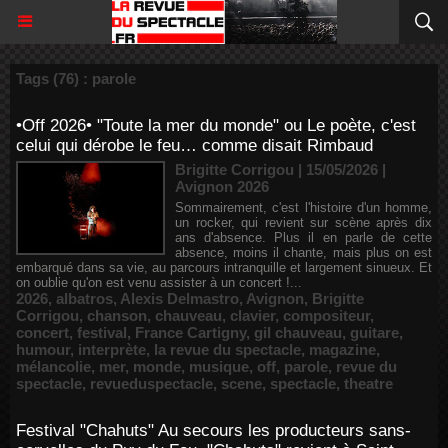
Tags (76) : parole
•Off 2026• "Toute la mer du monde" ou Le poète, c'est
celui qui dérobe le feu… comme disait Rimbaud
Brigitte Corrigou | 15/05/2026
|
Avignon 2026
Sommairement, c'est l'histoire d'un homme,
un rocker, qui revient sur scène après dix
ans d'absence. Plus il en parle de cette
absence, moins il chante, mais plus on est
embarqué dans sa vie, au parcours intranquille et largement sinueux. Et
on oublie qu'on est venu assister à un concert !...
2026
,
albatros
,
Alexis Delmastro
,
Avignon
,
Brigitte
Corrigou
,
chanson
,
chauveau
,
clavier
,
compositeur
,
concert
,
festival
,
France Cartigny
,
gil chauveau
,
guitare
,
humour
,
interprète
,
la revue du spectacle
,
magazine
,
mélancolie
,
mer
,
monde
,
musique
,
off
,
parole
,
revue du
spectacle
,
revueduspectacle
,
scene
,
spectacle
,
theatre
Festival "Chahuts" Au secours les producteurs sans-