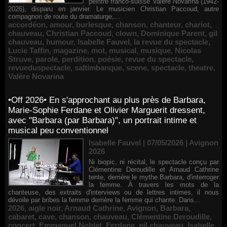
peintre franco-suisse Valère Novarina (1942-
2026), disparu en janvier. Le musicien Christian Paccoud, autre
compagnon de route du dramaturge,...
accordéon
,
amour
,
burlesque
,
chanson
,
chanteur
,
chariot
,
chauveau
,
Christian Paccoud
,
clown
,
Dominique Parent
,
gil
chauveau
,
humour
,
Isabelle Fauvel
,
la revue du spectacle
,
Lucie Taffin
,
magazine
,
mot
,
musical
,
musique
,
Nicolas
Struve
,
parole
,
perdition
,
poésie
,
revue du spectacle
,
revueduspectacle
,
saltimbanque
,
scene
,
spectacle
,
theatre
,
Valère Novarina
•Off 2026• En s'approchant au plus près de Barbara,
Marie-Sophie Ferdane et Olivier Marguerit dressent,
avec "Barbara (par Barbara)", un portrait intime et
musical peu conventionnel
Isabelle Fauvel | 07/05/2026
|
Avignon
2026
Ni biopic, ni récital, le spectacle conçu par
Clémentine Deroudille et Arnaud Cathrine
tente, derrière le mythe Barbara, d'interroger
la femme. À travers les mots de la
chanteuse, des extraits d'interviews ou de lettres intimes, il nous
dévoile par bribes la femme derrière la femme qui chante. Dans...
2026
,
aigle noir
,
Arnaud Cathrine
,
Avignon
,
Barbara
,
cabaret
,
cave
,
chanson
,
chauveau
,
Clémentine Deroudille
,
concert
,
Emmanuel Noblet
,
Ferdane
,
gil chauveau
,
Isabelle