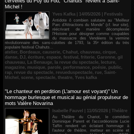
cervelles du Puy du Fou, "Chahuts" revient à Saint-
Michel !
Yves Kafka | 14/05/2026
|
Festivals
Antidote ô combien salutaire au "Meilleur
Parc d'Attractions du Monde" (cf. leur site),
réécrivant de manière décomplexée
l'Histoire pour désigner comme coupables
du massacre des Vendéens la vermine
révolutionnaire des sans-culottes de 1793, la 35ᵉ édition du très
populaire festival Chahuts...
atelier
,
Bordeaux
,
causerie
,
Chahut
,
chauveau
,
cirque
,
danse
,
DJ
,
écriture
,
espace
,
festival
,
friterie
,
Garonne
,
gil
chauveau
,
La Benauge
,
la revue du spectacle
,
lecture
,
magazine
,
musique
,
parole
,
performance
,
poésie
,
public
,
rap
,
revue du spectacle
,
revueduspectacle
,
rue
,
Saint-
Michel
,
scene
,
spectacle
,
theatre
,
Yves kafka
"Le chanteur en perdition (L'amour est voyant)" Un
hommage burlesque et musical au génial propulseur de
mots Valère Novarina
Isabelle Fauvel | 11/05/2026
|
Théâtre
Au Théâtre du Chariot, le comédien
Dominique Parent et l'accordéoniste Lucie
Taffin rendent un éclatant hommage à
l'auteur de théâtre, metteur en scène et