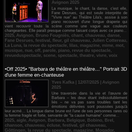
Avignon 2025
La musique, le chant, la danse, c'est elle,
Fane Desrues, qui est seule interprète de
"Vivre nue" au Théâtre Lila's, assise à son
piano recouvert d'une longue draperie qui
vient recouvrir toute la scène comme une vague aux couleurs
changeantes. Elle paraît presque comme faisant corps avec ce piano...
2025
,
Avignon
,
Bruno Fougniès
,
chant
,
chauveau
,
danse
,
Fane Desrues
,
festival
,
fleur
,
gil chauveau
,
Julien Cottereau
,
La Luna
,
la revue du spectacle
,
lilas
,
magazine
,
mime
,
mot
,
musique
,
nue
,
off
,
parole
,
piano
,
revue du spectacle
,
revueduspectacle
,
scene
,
spectacle
,
theatre
,
vivre
,
voix
•Off 2025• "Barbara de théâtre en théâtre…" Portrait 3D
d'une femme en-chanteuse
Yves Kafka | 12/07/2025
|
Avignon
2025
Une traversée dans la vie et l'œuvre de
Barbara – les deux étant indissolublement
liés – ne va pas sans troubles tant les
émotions délivrées sont poussées jusqu'à
leur acmé… La longue dame brune est l'une de ses personnes rares où
la femme fragile et forte, servante de "la cause humaine" comme...
2025
,
aigle
,
Avignon
,
Barbara
,
Belgique
,
Bobino
,
Brel
,
chanson
,
chauveau
,
écluse
,
festival
,
gil chauveau
,
Göttingen
,
la revue du spectacle
,
magazine
,
Mogador
,