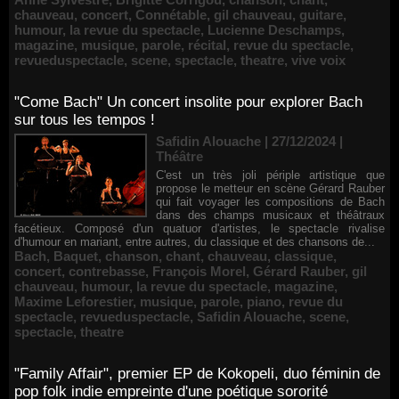
chauveau
,
concert
,
Connétable
,
gil chauveau
,
guitare
,
humour
,
la revue du spectacle
,
Lucienne Deschamps
,
magazine
,
musique
,
parole
,
récital
,
revue du spectacle
,
revueduspectacle
,
scene
,
spectacle
,
theatre
,
vive voix
"Come Bach" Un concert insolite pour explorer Bach
sur tous les tempos !
Safidin Alouache | 27/12/2024
|
Théâtre
C'est un très joli périple artistique que
propose le metteur en scène Gérard Rauber
qui fait voyager les compositions de Bach
dans des champs musicaux et théâtraux
facétieux. Composé d'un quatuor d'artistes, le spectacle rivalise
d'humour en mariant, entre autres, du classique et des chansons de...
Bach
,
Baquet
,
chanson
,
chant
,
chauveau
,
classique
,
concert
,
contrebasse
,
François Morel
,
Gérard Rauber
,
gil
chauveau
,
humour
,
la revue du spectacle
,
magazine
,
Maxime Leforestier
,
musique
,
parole
,
piano
,
revue du
spectacle
,
revueduspectacle
,
Safidin Alouache
,
scene
,
spectacle
,
theatre
"Family Affair", premier EP de Kokopeli, duo féminin de
pop folk indie empreinte d'une poétique sororité