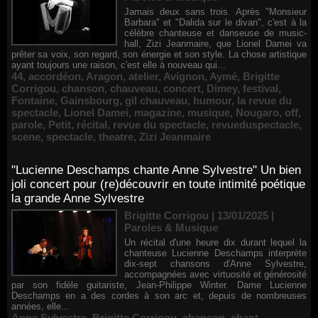
Jamais deux sans trois. Après "Monsieur
Barbara" et "Dalida sur le divan", c'est à la
célèbre chanteuse et danseuse de music-
hall, Zizi Jeanmaire, que Lionel Damei va
prêter sa voix, son regard, son énergie et son style. La chose artistique
ayant toujours une raison, c'est elle à nouveau qui...
44
,
accordéon
,
Aragon
,
atelier
,
Avignon
,
Aymé
,
Brigitte
Corrigou
,
chanson
,
chauveau
,
concert
,
Dimey
,
festival
,
Fontaine
,
Gainsbourg
,
gil chauveau
,
humour
,
la revue du
spectacle
,
Lionel Damei
,
magazine
,
musique
,
Nougaro
,
off
,
parole
,
Petit
,
récital
,
revue du spectacle
,
revueduspectacle
,
scene
,
spectacle
,
theatre
,
Zizi Jeanmaire
"Lucienne Deschamps chante Anne Sylvestre" Un bien
joli concert pour (re)découvrir en toute intimité poétique
la grande Anne Sylvestre
Brigitte Corrigou | 13/01/2025
|
Paroles & Musique
Un récital d'une heure dix durant lequel la
chanteuse Lucienne Deschamps interprète
dix-sept chansons d'Anne Sylvestre,
accompagnées avec virtuosité et générosité
par son fidèle guitariste, Jean-Philippe Winter. Dame Lucienne
Deschamps en a des cordes à son arc et, depuis de nombreuses
années, elle...
Anne Sylvestre
,
Brigitte Corrigou
,
chanson
,
chant
,