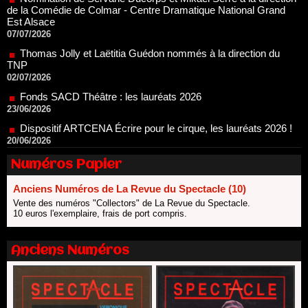
Thomas Jolly et Laëtitia Guédon nommés à la direction du
TNP
02/07/2026
Fonds SACD Théâtre : les lauréats 2026
23/06/2026
Dispositif ARTCENA Écrire pour le cirque, les lauréats 2026 !
20/06/2026
Le palmarès des prix SACD 2026
18/06/2026
Les 10 lauréats du Fonds Grandes Formes Théâtre 2026
SACD
Numéros Papier
13/06/2026
Anciens Numéros de La Revue du Spectacle (10)
Nomination de Nathalie Garraud et Olivier Saccomano à la
direction du Théâtre de Gennevilliers - CDN
Vente des numéros "Collectors" de La Revue du Spectacle.
10 euros l'exemplaire, frais de port compris.
13/06/2026
Dispositif SACD Auteurs d'espaces : les lauréats 2026
18/03/2026
Anciens Numéros