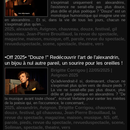
s'exprimait uniquement en alexandrins,
l'existence ne serait-elle pas plus douce,
plus drôle et plus poétique ? "Douze" est un
monologue humoristique qui imagine une vie
en alexandrins… Et si, dans la vie de tous les jours, chacun ne
s'exprimait plus qu'en...
2025
,
alexandrin
,
Avignon
,
chauveau
,
douze
,
festival
,
gil
chauveau
,
Jean-Pierre Brouillaud
,
la revue du spectacle
,
magazine
,
maison
,
musique
,
off
,
parole
,
revue du spectacle
,
revueduspectacle
,
scene
,
spectacle
,
theatre
,
vers
•Off 2025• "Douze !" Redécouvrir l'art de l'alexandrin,
un bijou à nul autre pareil, un sourire pour les oreilles !
Brigitte Corrigou | 22/05/2025
|
Avignon 2025
Qu'adviendrait-il si, dorénavant, chacun ne
s'exprimait plus qu'en vers de douze pieds ?
La vie ne serait-elle pas plus douce, plus
drôle et plus poétique en alexandrins ? "De
la musique avant toute chose", écrivait Verlaine pour vanter les mérites
de la poésie qui, en l'occurrence, le concernant,...
2025
,
alexandrin
,
Avignon
,
Brigitte Corrigou
,
chauveau
,
douze
,
festival
,
gil chauveau
,
Jean-Pierre Brouillaud
,
la
revue du spectacle
,
magazine
,
maison
,
musique
,
NS
,
off
,
parole
,
pieds
,
revue du spectacle
,
revueduspectacle
,
scene
,
Soliman
,
spectacle
,
theatre
,
vers