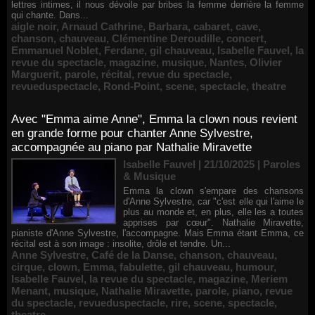
lettres intimes, il nous dévoile par bribes la femme derrière la femme
qui chante. Dans...
aigle noir
,
Arnaud Cathrine
,
Barbara
,
cabaret
,
cave
,
chanson
,
chauveau
,
Clémentine Deroudille
,
concert
,
Emmanuel Noblet
,
Ferdane
,
gil chauveau
,
Isabelle Fauvel
,
la
revue du spectacle
,
magazine
,
musique
,
Nantes
,
Olivier
Marguerit
,
parole
,
récital
,
revue du spectacle
,
revueduspectacle
,
Rond-Point
,
scene
,
spectacle
,
theatre
Avec "Emma aime Anne", Emma la clown nous revient
en grande forme pour chanter Anne Sylvestre,
accompagnée au piano par Nathalie Miravette
Isabelle Fauvel | 21/10/2025
|
Paroles
& Musique
Emma la clown s'empare des chansons
d'Anne Sylvestre, car "c'est elle qui l'aime le
plus au monde et, en plus, elle les a toutes
apprises par cœur". Nathalie Miravette,
pianiste d'Anne Sylvestre, l'accompagne. Mais Emma étant Emma, ce
récital est à son image : insolite, drôle et tendre. Un...
Anne Sylvestre
,
Café de la Danse
,
chanson
,
chauveau
,
cirque
,
clown
,
Emma
,
fabulette
,
gil chauveau
,
humour
,
Isabelle Fauvel
,
la revue du spectacle
,
magazine
,
Meriem
Menant
,
musique
,
Nathalie Miravette
,
parole
,
piano
,
revue
du spectacle
,
revueduspectacle
,
rire
,
scene
,
spectacle
,
theatre