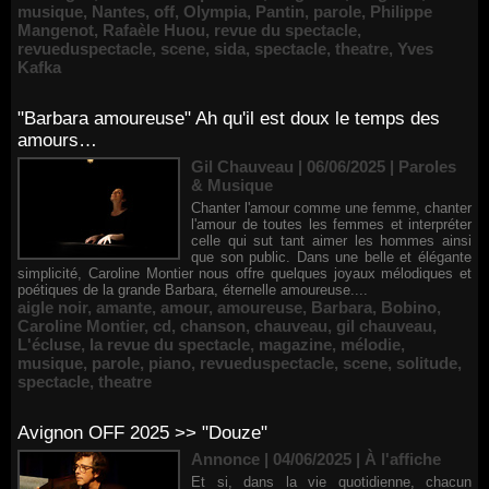
musique
,
Nantes
,
off
,
Olympia
,
Pantin
,
parole
,
Philippe
Mangenot
,
Rafaèle Huou
,
revue du spectacle
,
revueduspectacle
,
scene
,
sida
,
spectacle
,
theatre
,
Yves
Kafka
"Barbara amoureuse" Ah qu'il est doux le temps des
amours…
Gil Chauveau | 06/06/2025
|
Paroles
& Musique
Chanter l'amour comme une femme, chanter
l'amour de toutes les femmes et interpréter
celle qui sut tant aimer les hommes ainsi
que son public. Dans une belle et élégante
simplicité, Caroline Montier nous offre quelques joyaux mélodiques et
poétiques de la grande Barbara, éternelle amoureuse....
aigle noir
,
amante
,
amour
,
amoureuse
,
Barbara
,
Bobino
,
Caroline Montier
,
cd
,
chanson
,
chauveau
,
gil chauveau
,
L'écluse
,
la revue du spectacle
,
magazine
,
mélodie
,
musique
,
parole
,
piano
,
revueduspectacle
,
scene
,
solitude
,
spectacle
,
theatre
Avignon OFF 2025 >> "Douze"
Annonce | 04/06/2025
|
À l'affiche
Et si, dans la vie quotidienne, chacun