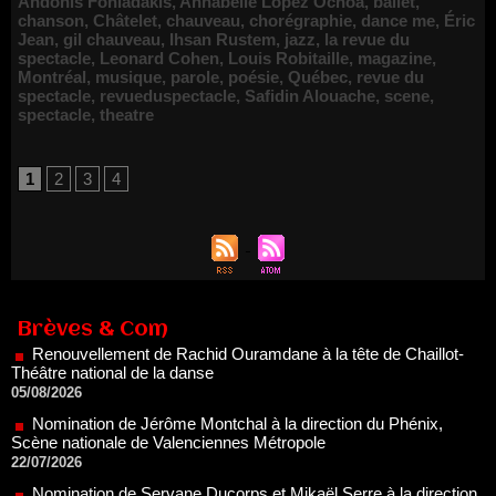
Andonis Foniadakis
,
Annabelle Lopez Ochoa
,
ballet
,
chanson
,
Châtelet
,
chauveau
,
chorégraphie
,
dance me
,
Éric
Jean
,
gil chauveau
,
Ihsan Rustem
,
jazz
,
la revue du
spectacle
,
Leonard Cohen
,
Louis Robitaille
,
magazine
,
Montréal
,
musique
,
parole
,
poésie
,
Québec
,
revue du
spectacle
,
revueduspectacle
,
Safidin Alouache
,
scene
,
spectacle
,
theatre
1
2
3
4
Renouvellement de Rachid Ouramdane à la tête de Chaillot-
Théâtre national de la danse
05/08/2026
Brèves & Com
Nomination de Jérôme Montchal à la direction du Phénix,
Scène nationale de Valenciennes Métropole
22/07/2026
Nomination de Servane Ducorps et Mikaël Serre à la direction
de la Comédie de Colmar - Centre Dramatique National Grand
Est Alsace
07/07/2026