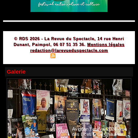
© RDS 2026 - La Revue du Spectacle, 14 rue Henri
Dunant, Paimpol, 06 07 51 35 36.
Mentions légales
redaction@larevueduspectacle.com
|
|
Plan du site
Syndication
Powered by WM
Galerie
Avignon Festival 2024 - rue
des Lices © Gil Chauveau.