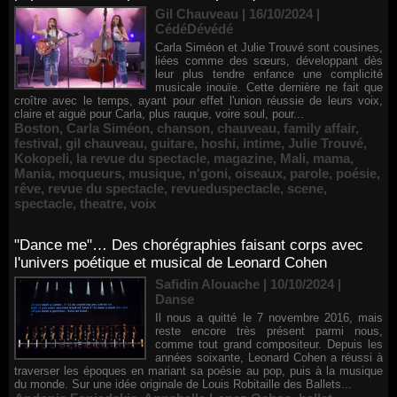
Gil Chauveau | 16/10/2024
|
CédéDévédé
Carla Siméon et Julie Trouvé sont cousines,
liées comme des sœurs, développant dès
leur plus tendre enfance une complicité
musicale inouïe. Cette dernière ne fait que
croître avec le temps, ayant pour effet l'union réussie de leurs voix,
claire et aiguë pour Carla, plus rauque, voire soul, pour...
Boston
,
Carla Siméon
,
chanson
,
chauveau
,
family affair
,
festival
,
gil chauveau
,
guitare
,
hoshi
,
intime
,
Julie Trouvé
,
Kokopeli
,
la revue du spectacle
,
magazine
,
Mali
,
mama
,
Mania
,
moqueurs
,
musique
,
n'goni
,
oiseaux
,
parole
,
poésie
,
rêve
,
revue du spectacle
,
revueduspectacle
,
scene
,
spectacle
,
theatre
,
voix
"Dance me"… Des chorégraphies faisant corps avec
l'univers poétique et musical de Leonard Cohen
Safidin Alouache | 10/10/2024
|
Danse
Il nous a quitté le 7 novembre 2016, mais
reste encore très présent parmi nous,
comme tout grand compositeur. Depuis les
années soixante, Leonard Cohen a réussi à
traverser les époques en mariant sa poésie au pop, puis à la musique
du monde. Sur une idée originale de Louis Robitaille des Ballets...