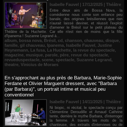
Isabelle Fauvel | 17/12/2025
|
Théâtre
Entre deux airs de Bossa Nova, la
comédienne nous conte son enfance peu
banale, des origines brésiliennes que rien
n'aurait laissé deviner, et réussit l'exploit
d'amener le Brésil sur le petit plateau du
Théâtre de la Huchette. Car elle n'est rien de moins que la fille
d'Ipanema ! Suzanne Legrand à...
album
,
bossa nova
,
Brésil
,
cd
,
chanson
,
chauveau
,
disque
,
famille
,
gil chauveau
,
Ipanema
,
Isabelle Fauvel
,
Justine
Heynemann
,
La fusa
,
La Huchette
,
la revue du spectacle
,
magazine
,
musique
,
parole
,
père
,
revue du spectacle
,
revueduspectacle
,
scene
,
spectacle
,
Suzanne Legrand
,
theatre
,
Vinicius de Moraes
En s'approchant au plus près de Barbara, Marie-Sophie
Ferdane et Olivier Marguerit dressent, avec "Barbara
(par Barbara)", un portrait intime et musical peu
conventionnel
Isabelle Fauvel | 14/11/2025
|
Théâtre
Ni biopic, ni récital, le spectacle conçu par
Clémentine Deroudille et Arnaud Cathrine
tente, derrière le mythe Barbara, d'interroger
la femme. À travers les mots de la
chanteuse, des extraits d'interviews ou de