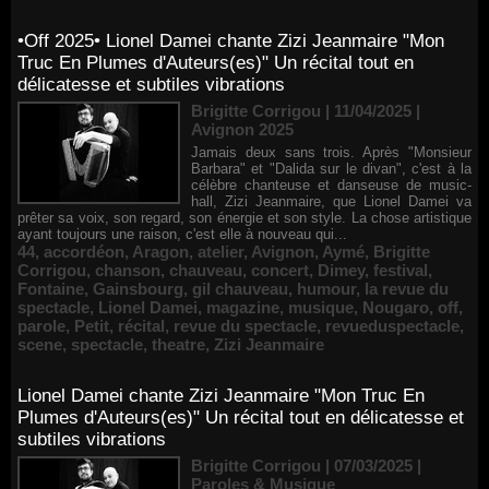
•Off 2025• Lionel Damei chante Zizi Jeanmaire "Mon
Truc En Plumes d'Auteurs(es)" Un récital tout en
délicatesse et subtiles vibrations
Brigitte Corrigou | 11/04/2025
|
Avignon 2025
Jamais deux sans trois. Après "Monsieur
Barbara" et "Dalida sur le divan", c'est à la
célèbre chanteuse et danseuse de music-
hall, Zizi Jeanmaire, que Lionel Damei va
prêter sa voix, son regard, son énergie et son style. La chose artistique
ayant toujours une raison, c'est elle à nouveau qui...
44
,
accordéon
,
Aragon
,
atelier
,
Avignon
,
Aymé
,
Brigitte
Corrigou
,
chanson
,
chauveau
,
concert
,
Dimey
,
festival
,
Fontaine
,
Gainsbourg
,
gil chauveau
,
humour
,
la revue du
spectacle
,
Lionel Damei
,
magazine
,
musique
,
Nougaro
,
off
,
parole
,
Petit
,
récital
,
revue du spectacle
,
revueduspectacle
,
scene
,
spectacle
,
theatre
,
Zizi Jeanmaire
Lionel Damei chante Zizi Jeanmaire "Mon Truc En
Plumes d'Auteurs(es)" Un récital tout en délicatesse et
subtiles vibrations
Brigitte Corrigou | 07/03/2025
|
Paroles & Musique