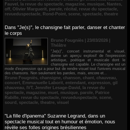
Fauvel
,
la revue du spectacle
,
magazine
,
musique
,
Nantes
,
off
,
Olivier Marguerit
,
parole
,
récital
,
revue du spectacle
,
revueduspectacle
,
Rond-Point
,
scene
,
spectacle
,
theatre
Dans "Je(s)", le chansigne fait parler, danser et chanter
le corps
Bruno Fougniès | 23/03/2026
|
Théâtre
"Je(s)", concert instrumental et visuel,
donne un aperçu explosif de l'expression
artistique, poétique et musicale dont le
chansigne est capable. Le chansigne est un
mode d'expression qui a pour but de rendre visuel tout l'univers musical
des chansons. Non seulement les paroles, mais, encore et...
Bruno Fougniès
,
chansigne
,
chanson
,
chant
,
chauveau
,
concert
,
Emmanuelle Laborit
,
entendant
,
expression
,
gil
chauveau
,
IVT
,
Jennifer Lesage-David
,
la revue du
spectacle
,
magazine
,
muet
,
musique
,
parole
,
Patrice
Rabille
,
revue du spectacle
,
revueduspectacle
,
scene
,
sourd
,
spectacle
,
theatre
,
visuel
"La fille d'Ipanema" Suzanne Legrand, dans un
spectacle musical tout en humour et émotion, nous
révèle ses folles origines brésiliennes