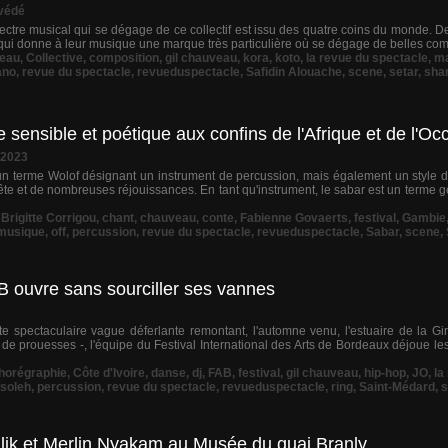
védé
ectre musical qui se dégage de ce collectif est issu des quatre coins du monde. De 
 qui donne à leur musique une marque très particulière où se dégage de belles compo
eau
,
Collective
,
composition
,
gil chauveau
,
kora
,
koto
,
la revue du spectacle
,
ma
ano
,
revue du spectacle
,
revueduspectacle
,
Safidin Alouache
,
scene
,
setar
,
sha
sensible et poétique aux confins de l'Afrique et de l'Oc
 2023
un terme Wolof désignant un instrument de percussion, mais également un style
ête et de nombreuses réjouissances. En tant qu'instrument, le sabar est un terme 
,
Brigitte Corrigou
,
chant
,
chauveau
,
conte
,
Fabienne Govaerts
,
festival
,
Gambie
musique
,
off
,
percussion
,
revue du spectacle
,
revueduspectacle
,
Sabar
,
scene
,
AB ouvre sans sourciller ses vannes
tte spectaculaire vague déferlante remontant, l'automne venu, l'estuaire de la Gi
 de prouesses -, l'équipe du Festival International des Arts de Bordeaux déjoue l
horégraphie
,
Côte d'Ivoire
,
danse
,
dj
,
FAB
,
festival
,
gil chauveau
,
hip-hop
,
JO
,
la
'soleh
,
percussion
,
revue du spectacle
,
revueduspectacle
,
ring
,
Saint-Médard
,
s
ik et Merlin Nyakam au Musée du quai Branly