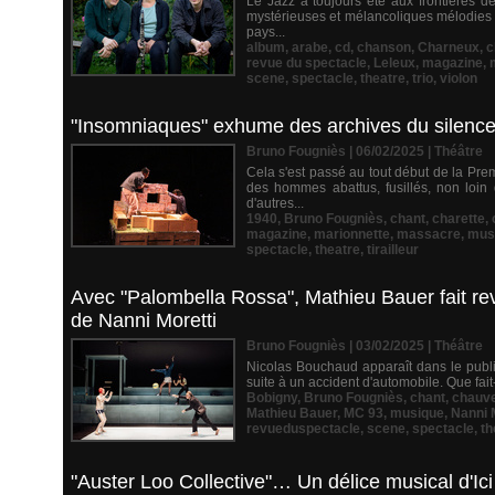
Le Jazz a toujours été aux frontières d
mystérieuses et mélancoliques mélodies kl
pays...
album
,
arabe
,
cd
,
chanson
,
Charneux
,
c
revue du spectacle
,
Leleux
,
magazine
,
scene
,
spectacle
,
theatre
,
trio
,
violon
"Insomniaques" exhume des archives du silence
Bruno Fougniès | 06/02/2025
|
Théâtre
Cela s'est passé au tout début de la Pr
des hommes abattus, fusillés, non loin d
d'autres...
1940
,
Bruno Fougniès
,
chant
,
charette
,
magazine
,
marionnette
,
massacre
,
mus
spectacle
,
theatre
,
tirailleur
Avec "Palombella Rossa", Mathieu Bauer fait reviv
de Nanni Moretti
Bruno Fougniès | 03/02/2025
|
Théâtre
Nicolas Bouchaud apparaît dans le public
suite à un accident d'automobile. Que fait-i
Bobigny
,
Bruno Fougniès
,
chant
,
chauv
Mathieu Bauer
,
MC 93
,
musique
,
Nanni 
revueduspectacle
,
scene
,
spectacle
,
th
"Auster Loo Collective"… Un délice musical d'Ici e