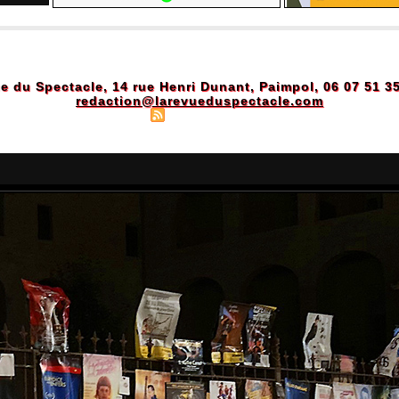
e du Spectacle, 14 rue Henri Dunant, Paimpol, 06 07 51 3
redaction@larevueduspectacle.com
Plan du site
|
Syndication
|
Powered by WM