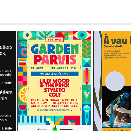
étiers
ck,
sse aux
Hasards"
 la suite
étiers
nie,
sse aux
ion &
 la suite