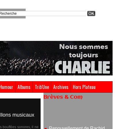
Humour
Albums
Trib'Une
Archives
Hors Plateau
Brèves & Com
Renouvellement de Rachid
Ouramdane à la tête de Chaillot-
sillons musicaux
Théâtre national de la danse
05/08/2026
s bouffées sonores, il ne