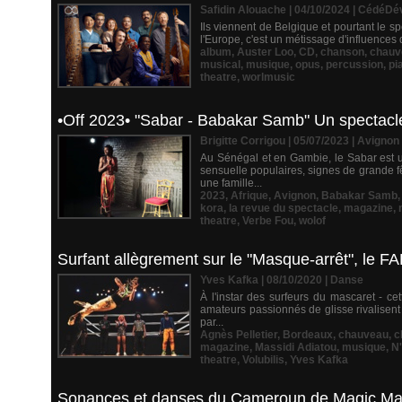
Safidin Alouache | 04/10/2024
|
CédéDé
Ils viennent de Belgique et pourtant le sp
l'Europe, c'est un métissage d'influences
album
,
Auster Loo
,
CD
,
chanson
,
chauv
musical
,
musique
,
opus
,
percussion
,
pi
theatre
,
worlmusic
•Off 2023• "Sabar - Babakar Samb" Un spectacle 
Brigitte Corrigou | 05/07/2023
|
Avignon
Au Sénégal et en Gambie, le Sabar est 
sensuelle populaires, signes de grande f
une famille...
2023
,
Afrique
,
Avignon
,
Babakar Samb
kora
,
la revue du spectacle
,
magazine
,
theatre
,
Verbe Fou
,
wolof
Surfant allègrement sur le "Masque-arrêt", le F
Yves Kafka | 08/10/2020
|
Danse
À l'instar des surfeurs du mascaret - ce
amateurs passionnés de glisse rivalisent
par...
Agnès Pelletier
,
Bordeaux
,
chauveau
,
c
magazine
,
Massidi Adiatou
,
musique
,
N
theatre
,
Volubilis
,
Yves Kafka
Sonances et danses du Cameroun de Magic Mal