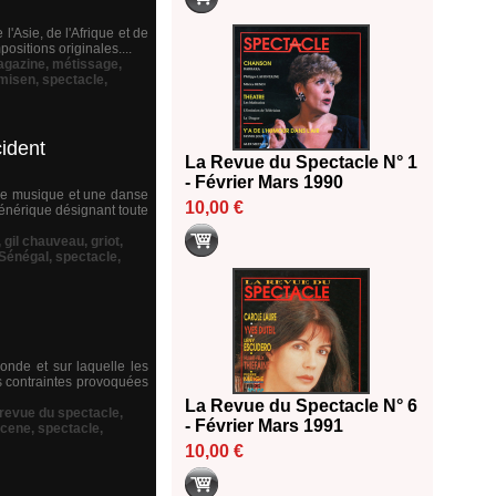
l'Asie, de l'Afrique et de
sitions originales....
gazine
,
métissage
,
misen
,
spectacle
,
cident
La Revue du Spectacle N° 1
- Février Mars 1990
 de musique et une danse
10,00 €
générique désignant toute
,
gil chauveau
,
griot
,
Sénégal
,
spectacle
,
ronde et sur laquelle les
es contraintes provoquées
La Revue du Spectacle N° 6
 revue du spectacle
,
- Février Mars 1991
cene
,
spectacle
,
10,00 €