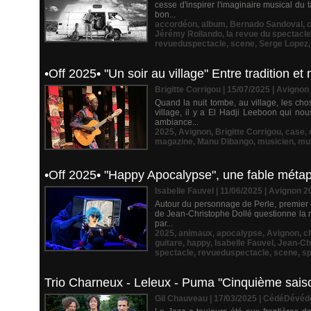
cesse d'inspirer l'imaginaire musical du
bon...
accordéon
,
album
,
Bernado Sandoval
,
Jérémy Rollando
,
la revue du spectacle
revueduspectacle
,
scene
,
Serge Lopez
•Off 2025• "Un soir au village" Entre tradition e
Brigitte Corrigou | 15/07/2025
|
Avignon
Quand la nuit tombe, au village, les cho
village, il y a El Hadji Leeboon qui no
ambiance...
2025
,
Avignon
,
Brigitte Corrigou
,
case
,
magazine
,
Manu Dibango
,
musicien
,
mu
•Off 2025• "Happy Apocalypse", une fable métaphy
Isabelle Fauvel | 11/06/2025
|
Avignon 2
Autour du personnage de Perle, premier e
de Jean-Christophe Dollé questionne la n
par...
2025
,
animaux
,
apocalypse
,
Avignon
,
c
guitare
,
happy
,
Isabelle Fauvel
,
Jean-Ch
spectacle
,
revueduspectacle
,
scene
,
sp
Trio Charneux - Leleux - Puma "Cinquième sais
Gil Chauveau | 17/03/2025
|
CédéDévéd