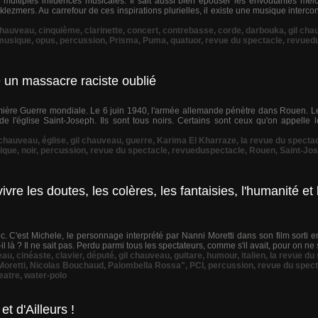
e multiples influences musicales. Il sait aussi bien épouser les envoûtantes mél
ezmers. Au carrefour de ces inspirations plurielles, il existe une musique interco
hauveau
,
cinquième
,
clarinette
,
concert
,
contrebasse
,
corde
,
darbouka
,
gil cha
musique
,
opus
,
percussion
,
Prisma
,
Puma
,
quatuor
,
revue du spectacle
,
revued
 un massacre raciste oublié
emière Guerre mondiale. Le 6 juin 1940, l'armée allemande pénètre dans Rouen. L
e l'église Saint-Joseph. Ils sont tous noirs. Certains sont ceux qu'on appelle le
chauveau
,
église
,
gil chauveau
,
guerre
,
Karima El Kharraze
,
la revue du specta
ique
,
noir
,
percussion
,
revue du spectacle
,
revueduspectacle
,
Rouen
,
Saint-Jo
re les doutes, les colères, les fantaisies, l'humanité et 
. C'est Michele, le personnage interprété par Nanni Moretti dans son film sorti 
l là ? Il ne sait pas. Perdu parmi tous les spectateurs, comme s'il avait, pour on ne s
eau
,
cinéaste
,
clavier
,
député
,
gil chauveau
,
guitare
,
humour
,
italien
,
la revue du
Moretti
,
Nicolas Bouchaud
,
Palombella Rossa"
,
PCI
,
percussion
,
revue du spect
eatre
,
water-polo
t d'Ailleurs !