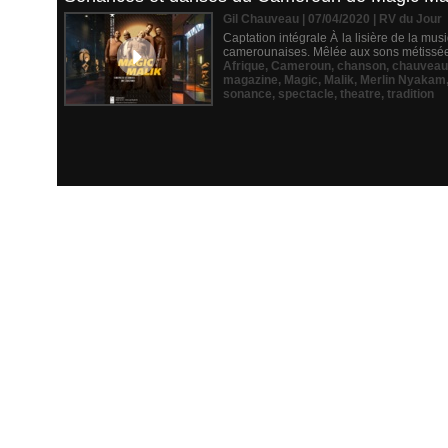
Gil Chauveau | 07/04/2020
|
RV du Jour
Captation intégrale À la lisière de la mus
camerounaises. Mêlée aux sons métissées d
Afrique
,
Cameroun
,
chanson
,
chauveau
magazine
,
Magic
,
Malik
,
Merlin Nyakam
sonance
,
spectacle
,
theatre
,
tradition