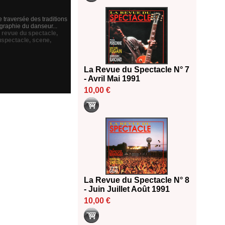
e traversée des traditions
graphie du danseur...
a revue du spectacle
,
uspectacle
,
scene
,
La Revue du Spectacle N° 7
- Avril Mai 1991
10,00 €
La Revue du Spectacle N° 8
- Juin Juillet Août 1991
10,00 €