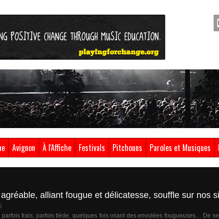
ue
Avignon
À l'Affiche
Festivals
Pitchouns
Paroles et Musiques
agréable, alliant fougue et délicatesse, souffle sur nos 
é
, parfois frais, parfois tiède, quelques fois osant des envolées fougueuses… De se