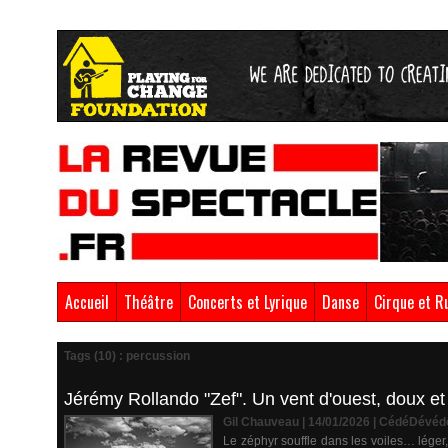
Accueil
Théâtre
Concerts et Lyrique
Danse
Cirque et R
Tags (10) : percussion
Jérémy Rollando "Zef". Un vent d'ouest, doux et 
Gil Chauveau | 14/01/2026
|
CédéDévéd
Le zéphyr souffle dans les voiles… léger