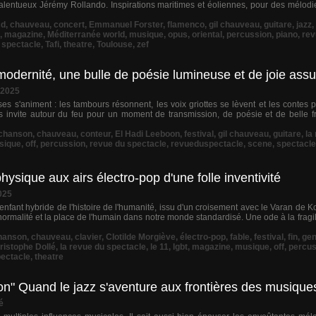
 talentueux Jérémy Rollando. Inspirations maritimes et éoliennes, pour des mélodi
cd
,
chauveau
,
concert
,
Emmanuel Forster
,
flamenco
,
gil chauveau
,
guitare
,
jazz
,
,
magazine
,
Méditerranée world
,
musique
,
opus
,
oriental
,
percussion
,
piano
,
rev
,
spectacle
,
Tafi
,
theatre
,
Toulouse
,
zef
t modernité, une bulle de poésie lumineuse et de joie ass
 2025
ses s'animent : les tambours résonnent, les voix griottes se lèvent et les contes
us invite autour du feu pour un moment de transmission, de poésie et de belle fr
chanson
,
chauveau
,
conteur
,
El Hadi Leeboon
,
festival
,
gil chauveau
,
guitare
,
la
sique
,
off
,
percussion
,
revue du spectacle
,
revueduspectacle
,
scene
,
spectacle
sique aux airs électro-pop d'une folle inventivité
025
nfant hybride de l'histoire de l'humanité, issu d'un croisement avec le Varan de 
ormalité et la place de l'humain dans notre monde standardisé. Une ode à la fragil
hanson
,
chauveau
,
clavier
,
Clotilde Morgiève
,
électro-pop
,
fable
,
festival
,
fin
,
gen
ristophe Dollé
,
la revue du spectacle
,
le 11
,
lgbt
,
magazine
,
musique
,
off
,
percus
ectacle
,
theatre
on" Quand le jazz s'aventure aux frontières des musiqu
é