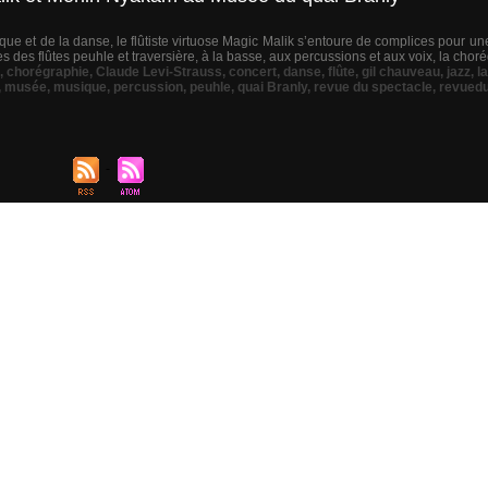
ique et de la danse, le flûtiste virtuose Magic Malik s’entoure de complices pour un
es flûtes peuhle et traversière, à la basse, aux percussions et aux voix, la choré
,
chorégraphie
,
Claude Levi-Strauss
,
concert
,
danse
,
flûte
,
gil chauveau
,
jazz
,
l
,
musée
,
musique
,
percussion
,
peuhle
,
quai Branly
,
revue du spectacle
,
revued