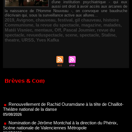
d'une institution psychiatrique - qui eux
aussi ont droit à avoir accès aux arcanes de
la naissance de l'Homme Nouveau -, on convoque une baudruche
d'écrivain qui, sous la surveillance active aux allures...
2019
,
Avignon
,
chauveau
,
festival
,
gil chauveau
,
histoire
Communisme
,
la revue du spectacle
,
magazine
,
malades
,
Matéi Visniec
,
mentaux
,
Off
,
Pascal Joumier
,
revue du
spectacle
,
revueduspectacle
,
scene
,
spectacle
,
Staline
,
theatre
,
URSS
,
Yves Kafka
Brèves & Com
Renouvellement de Rachid Ouramdane à la tête de Chaillot-
Théâtre national de la danse
05/08/2026
Nomination de Jérôme Montchal à la direction du Phénix,
Scène nationale de Valenciennes Métropole
22/07/2026
Nomination de Servane Ducorps et Mikaël Serre à la direction