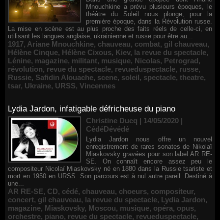
Mnouchkine a prévu plusieurs époques, le
théâtre du Soleil nous plonge, pour la
première époque, dans la Révolution russe.
La mise en scène est au plus proche des faits réels de celle-ci, en
utilisant les langues anglaise, ukrainienne et russe pour être au...
1917
,
Ariane Mnouchkine
,
chauveau
,
combat
,
gil chauveau
,
Hélène Cinque
,
Hélène Cixous
,
Kiev
,
la revue du spectacle
,
Lénine
,
magazine
,
militant
,
musique
,
Nicolas
,
Petrograd
,
révolution
,
revue du spectacle
,
revueduspectacle
,
russe
,
Russie
,
Safidin Alouache
,
scene
,
soleil
,
spectacle
,
theatre
,
tsar
,
Ukraine
,
URSS
,
Vincennes
Lydia Jardon, infatigable défricheuse du piano
Christine Ducq | 14/05/2020
|
CédéDévédé
Lydia Jardon nous offre un nouvel
enregistrement de rares sonates de Nikolaï
Miaskovsky gravées pour son label AR RE-
SE. On connaît encore assez peu le
compositeur Nicolaï Miaskovsky né en 1880 dans la Russie tsariste et
mort en 1950 en URSS. Son parcours est à nul autre pareil. Destiné à
une...
AR RE-SE
,
CD
,
cédé
,
chauveau
,
choeurs
,
compositeur
,
concert
,
gil chauveau
,
la revue du spectacle
,
Lydia Jardon
,
magazine
,
Miaskovsky
,
Moscou
,
musique
,
opéra
,
opus
,
orchestre
,
piano
,
revue du spectacle
,
revueduspectacle
,