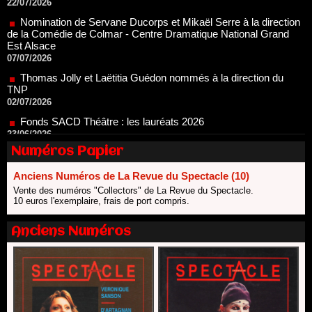
de la Comédie de Colmar - Centre Dramatique National Grand
Est Alsace
07/07/2026
Thomas Jolly et Laëtitia Guédon nommés à la direction du
TNP
02/07/2026
Fonds SACD Théâtre : les lauréats 2026
23/06/2026
Dispositif ARTCENA Écrire pour le cirque, les lauréats 2026 !
20/06/2026
Numéros Papier
Le palmarès des prix SACD 2026
18/06/2026
Anciens Numéros de La Revue du Spectacle (10)
Les 10 lauréats du Fonds Grandes Formes Théâtre 2026
Vente des numéros "Collectors" de La Revue du Spectacle.
SACD
10 euros l'exemplaire, frais de port compris.
13/06/2026
Nomination de Nathalie Garraud et Olivier Saccomano à la
Anciens Numéros
direction du Théâtre de Gennevilliers - CDN
13/06/2026
Dispositif SACD Auteurs d'espaces : les lauréats 2026
18/03/2026