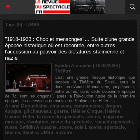
Tags (6) : URSS
"1918-1933 : Choc et mensonges"… Suite d'une grande
épopée historique où est racontée, entre autres,
l'accession au pouvoir des dictatures stalinienne et
nazie
Safidin Alouache | 15/04/2026
|
Théâtre
C'est une grande fresque historique que
propose le Théâtre du Soleil, sous la
direction d'Ariane Mnouchkine, qui présente,
entre autres, dans cette deuxième époque
de "Ici sont les dragons", après la Révolution russe de la première
époque, les accessions au pouvoir de Staline et de Hitler. La...
Ariane Mnouchkine
,
chauveau
,
communisme
,
dragon
,
époque
,
gil chauveau
,
guerre
,
Hélène Cinque
,
Hélène
Cixous
,
Hitler
,
la revue du spectacle
,
Lénine
,
magazine
,
musique
,
révolution
,
revue du spectacle
,
revueduspectacle
,
russe
,
Safidin Alouache
,
scene
,
soleil
,
soviet
,
spectacle
,
Staline
,
theatre
,
URSS
,
victoire