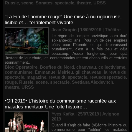
Russie
,
scene
,
Sonates
,
spectacle
,
theatre
,
URSS
"La Fin de l'homme rouge" Une mise à nu rigoureuse,
lisible et… terriblement vivante
Jean Grapin | 18/09/2019
|
Théâtre
Le règne de l'empire soviétique aura duré
soixante-dix ans. Pour un de ces empires
bâtis pour l'éternité et qui disparaissent
brutalement, c'est à la fois peu et déjà
beaucoup. Assez longtemps, pour qu'à
l'instant de leur chute, les contemporains restent abasourdis et certains
étonnamment...
Bloc Opératoire
,
Bouffes du Nord
,
chauveau
,
collectivisme
,
communisme
,
Emmanuel Meirieu
,
gil chauveau
,
la revue du
spectacle
,
magazine
,
revue du spectacle
,
revueduspectacle
,
rouge
,
Russie
,
scene
,
spectacle
,
Svetlana Alexievitch
,
theatre
,
URSS
•Off 2019• L'histoire du communisme racontée aux
malades mentaux Une folle histoire…
Yves Kafka | 25/07/2019
|
Avignon
2019
Quand il s'agit de faire (ré)écrire l'histoire du
communisme pour "édifier" les malades