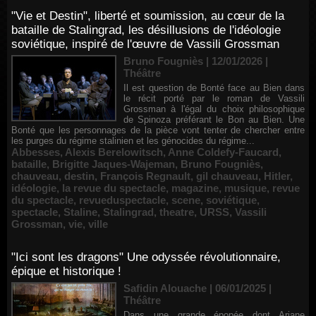
"Vie et Destin", liberté et soumission, au cœur de la
bataille de Stalingrad, les désillusions de l'idéologie
soviétique, inspiré de l'œuvre de Vassili Grossman
Bruno Fougniès | 12/01/2026
|
Théâtre
Il est question de Bonté face au Bien dans
le récit porté par le roman de Vassili
Grossman à l'égal du choix philosophique
de Spinoza préférant le Bon au Bien. Une
Bonté que les personnages de la pièce vont tenter de chercher entre
les purges du régime stalinien et les génocides du régime...
Abbesses
,
Alexis Berelowitsch
,
Anne Coldefy-Faucard
,
bataille
,
Brigitte Jaques-Wajeman
,
Bruno Fougniès
,
chauveau
,
destin
,
François Regnault
,
gil chauveau
,
Hitler
,
idéologie
,
la revue du spectacle
,
magazine
,
musique
,
revue
du spectacle
,
revueduspectacle
,
scene
,
soviétique
,
spectacle
,
Staline
,
Stalingrad
,
theatre
,
URSS
,
Vassili
Grossman
,
vie
,
ville
"Ici sont les dragons" Une odyssée révolutionnaire,
épique et historique !
Safidin Alouache | 06/01/2025
|
Théâtre
Dans une grande épopée dont Ariane