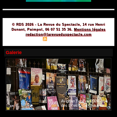
© RDS 2026 - La Revue du Spectacle, 14 rue Henri
Dunant, Paimpol, 06 07 51 35 36.
Mentions légales
redaction@larevueduspectacle.com
|
|
Plan du site
Syndication
Powered by WM
Galerie
Avignon Festival 2024 - rue
des Lices © Gil Chauveau.