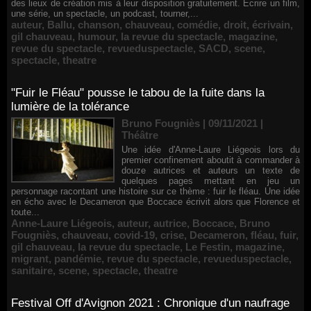
des lieux de création mis à leur disposition gratuitement. Écrire un film,
une série, un spectacle, un podcast, tourner,...
auteur
,
Ballu
,
chanson
,
chauveau
,
comédie
,
droit
,
écrivain
,
gil chauveau
,
humour
,
la revue du spectacle
,
magazine
,
revue du spectacle
,
revueduspectacle
,
SACD
,
scene
,
spectacle
,
theatre
"Fuir le Fléau" pousse le tabou de la fuite dans la
lumière de la tolérance
Bruno Fougniès | 09/11/2021
|
Théâtre
Une idée d'Anne-Laure Liégeois lors du
premier confinement aboutit à commander à
douze autrices et auteurs un texte de
quelques pages mettant en jeu un
personnage racontant une histoire sur ce thème : fuir le fléau. Une idée
en écho avec le Decameron que Boccace écrivit alors que Florence et
toute...
Anne-Laure Liégeois
,
auteur
,
autrice
,
Boccace
,
Bruno
Fougniès
,
chauveau
,
covid-19
,
crise
,
Decameron
,
fléau
,
fuir
,
gil chauveau
,
la revue du spectacle
,
Le Festin
,
magazine
,
migrant
,
pandémie
,
revue du spectacle
,
revueduspectacle
,
sanitaire
,
scene
,
spectacle
,
theatre
Festival Off d'Avignon 2021 : Chronique d'un naufrage