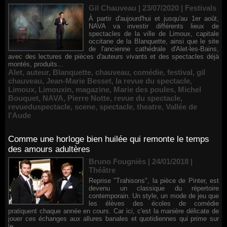
Gil Chauveau | 23/07/2020
|
Festivals
À partir d'aujourd'hui et jusqu'au 1er août,
NAVA va investir différents lieux de
spectacles de la ville de Limoux, capitale
occitane de la Blanquette, ainsi que le site
de l'ancienne cathédrale d'Alet-les-Bains,
avec des lectures de pièces d'auteurs vivants et des spectacles déjà
montés, produits...
Alet
,
auteur
,
Blanquette
,
chauveau
,
comédie
,
festival
,
gil
chauveau
,
Jean-Marie Besset
,
la revue du spectacle
,
Limoux
,
Limouxin
,
magazine
,
Marie des poules
,
Michel
Bouquet
,
NAVA
,
Pierre Notte
,
revue du spectacle
,
revueduspectacle
,
scene
,
spectacle
,
theatre
,
Vallée de
l'Aude
Comme une horloge bien huilée qui remonte le temps
des amours adultères
Bruno Fougniès | 24/01/2018
|
Théâtre
Reprise "Trahisons", la pièce de Pinter, est
devenu un classique du répertoire
contemporain. Un style, un mode de jeu que
les élèves des écoles de comédie
pratiquent chaque année en cours. Car ici, c'est la manière délicate de
jouer ces échanges aux allures banales et quotidiennes qui prime sur
le...