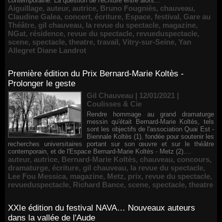
contemporaine. La question de l'écriture entre alors...
Aiguillage
,
auteur
,
autrice
,
Bruno Fougniès
,
chauveau
,
Claudine Galea
,
concert
,
écriture
,
Espace
,
festival
,
Gare au
Théâtre
,
gil chauveau
,
la revue du spectacle
,
magazine
,
NGat
,
résidence
,
revue du spectacle
,
revueduspectacle
,
scene
,
spectacle
,
theatre
,
travail
,
Vitry-sur-Seine
,
Yan
Allegret Diane Landrot
Première édition du Prix Bernard-Marie Koltès -
Prolonger le geste
Gil Chauveau | 12/01/2021
|
Coulisses & Cie
Rendre hommage au grand dramaturge
messin qu'était Bernard-Marie Koltès, tels
sont les objectifs de l'association Quai Est -
Biennale Koltès (1), fondée pour soutenir les
recherches universitaires portant sur son œuvre et sur le théâtre
contemporain, et de l'Espace Bernard-Marie Koltès - Metz (2)....
auteur
,
autrice
,
Bernard-Marie Koltès
,
chauveau
,
concours
,
dramaturge
,
écriture
,
gil chauveau
,
la revue du spectacle
,
Lee Fou Messica
,
magazine
,
Metz
,
prix
,
revue du spectacle
,
revueduspectacle
,
Richard Bance
,
scene
,
spectacle
,
theatre
XXIe édition du festival NAVA… Nouveaux auteurs
dans la vallée de l'Aude