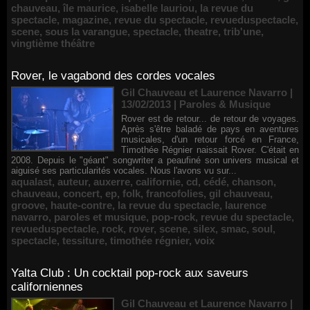
chauveau
,
île maurice
,
isabelle lauriou
,
la revue du
spectacle
,
magazine
,
revue du spectacle
,
revueduspectacle
,
scene
,
sous la varangue
,
spectacle
,
theatre
,
trib'une
,
vingtième théâtre
Rover, le vagabond des cordes vocales
Gil Chauveau et Laurence Navarro |
13/02/2013
|
Paroles & Musique
Rover est de retour... de retour de voyages.
Après s'être baladé de pays en aventures
musicales, d'un retour forcé en France,
Timothée Régnier naissait Rover. C'était en
2008. Depuis le "géant" songwriter a peaufiné son univers musical et
aiguisé ses particularités vocales. Nous l'avons vu sur...
aqualast
,
auteur
,
auxerre
,
californie
,
cd
,
cédé
,
chanson
,
chauveau
,
concert
,
ep
,
folk
,
francofolies
,
gil chauveau
,
groove
,
haute-contre
,
la revue du spectacle
,
laurence
navarro
,
paroles et musique
,
pop-rock
,
revue du spectacle
,
revueduspectacle
,
rock
,
rover
,
scene
,
silex
,
smac
,
soul
,
spectacle
,
tessiture
,
timothée régnier
,
voix
Yalta Club : Un cocktail pop-rock aux saveurs
californiennes
Gil Chauveau et Laurence Navarro |