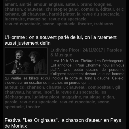
amant
,
amitié
,
amour
,
anglais
,
auteur
,
bruno fougnies
,
chanson
,
chauveau
,
christophe gand
,
comédie
,
éditeur
,
eric
kahane
,
gil chauveau
,
harold pinter
,
la revue du spectacle
,
lucernaire
,
magazine
,
revue du spectacle
,
revueduspectacle
,
scene
,
spectacle
,
theatre
,
trahisons
L'Homme : on a souvent parlé de lui, on l'a rarement
aussi justement défini
Ludivine Picot | 24/11/2017
|
Paroles
& Musique
Il est 19 h 30 au Théâtre Les Déchargeurs.
Est annoncé : "Pour L'homme inouï s'il vous
plaît". Une petite dizaine de personne
s'alignent sagement devant le jeune homme
qui vérifie les billets et qui indique la porte au fond à gauche. Celle-ci
s'ouvre sur un escalier de marches en pierres qui...
auteur
,
cd
,
chanson
,
chanteur
,
chauveau
,
compositeur
,
gil
chauveau
,
homme
,
inouï
,
la revue du spectacle
,
les
déchargeurs
,
ludivine picot
,
magazine
,
musique
,
oldan
,
parole
,
revue du spectacle
,
revueduspectacle
,
scene
,
spectacle
,
theatre
Festival "Les Originales", la chanson d'auteur en Pays
de Morlaix