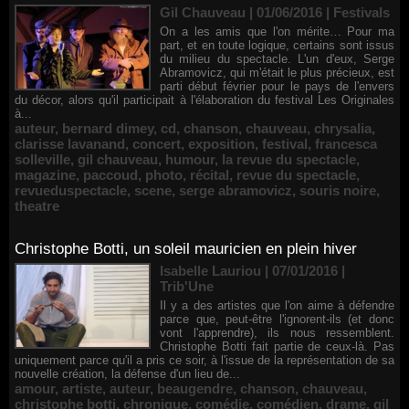
Gil Chauveau | 01/06/2016
|
Festivals
On a les amis que l'on mérite… Pour ma
part, et en toute logique, certains sont issus
du milieu du spectacle. L'un d'eux, Serge
Abramovicz, qui m'était le plus précieux, est
parti début février pour le pays de l'envers
du décor, alors qu'il participait à l'élaboration du festival Les Originales
à...
auteur
,
bernard dimey
,
cd
,
chanson
,
chauveau
,
chrysalia
,
clarisse lavanand
,
concert
,
exposition
,
festival
,
francesca
solleville
,
gil chauveau
,
humour
,
la revue du spectacle
,
magazine
,
paccoud
,
photo
,
récital
,
revue du spectacle
,
revueduspectacle
,
scene
,
serge abramovicz
,
souris noire
,
theatre
Christophe Botti, un soleil mauricien en plein hiver
Isabelle Lauriou | 07/01/2016
|
Trib'Une
Il y a des artistes que l'on aime à défendre
parce que, peut-être l'ignorent-ils (et donc
vont l'apprendre), ils nous ressemblent.
Christophe Botti fait partie de ceux-là. Pas
uniquement parce qu'il a pris ce soir, à l'issue de la représentation de sa
nouvelle création, la défense d'un lieu de...
amour
,
artiste
,
auteur
,
beaugendre
,
chanson
,
chauveau
,
christophe botti
,
chronique
,
comédie
,
comédien
,
drame
,
gil