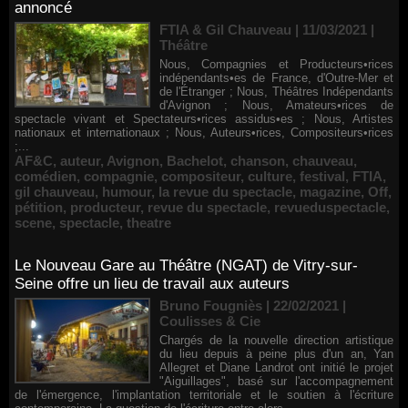
annoncé
FTIA & Gil Chauveau | 11/03/2021
|
Théâtre
Nous, Compagnies et Producteurs•rices
indépendants•es de France, d'Outre-Mer et
de l'Étranger ; Nous, Théâtres Indépendants
d'Avignon ; Nous, Amateurs•rices de
spectacle vivant et Spectateurs•rices assidus•es ; Nous, Artistes
nationaux et internationaux ; Nous, Auteurs•rices, Compositeurs•rices
;...
AF&C
,
auteur
,
Avignon
,
Bachelot
,
chanson
,
chauveau
,
comédien
,
compagnie
,
compositeur
,
culture
,
festival
,
FTIA
,
gil chauveau
,
humour
,
la revue du spectacle
,
magazine
,
Off
,
pétition
,
producteur
,
revue du spectacle
,
revueduspectacle
,
scene
,
spectacle
,
theatre
Le Nouveau Gare au Théâtre (NGAT) de Vitry-sur-
Seine offre un lieu de travail aux auteurs
Bruno Fougniès | 22/02/2021
|
Coulisses & Cie
Chargés de la nouvelle direction artistique
du lieu depuis à peine plus d'un an, Yan
Allegret et Diane Landrot ont initié le projet
"Aiguillages", basé sur l'accompagnement
de l'émergence, l'implantation territoriale et le soutien à l'écriture