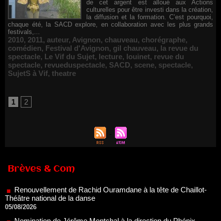
de cet argent est alloué aux Actions
culturelles pour être investi dans la création,
la diffusion et la formation. C’est pourquoi,
chaque été, la SACD explore, en collaboration avec les plus grands
festivals,...
2010
,
2011
,
auteur
,
Avignon
,
chauveau
,
chorégraphe
,
comédien
,
Festival d'Avignon
,
gil chauveau
,
la revue du
spectacle
,
Le Vif du Sujet
,
lecture
,
louinet
,
revue du
spectacle
,
revueduspectacle
,
SACD
,
scene
,
spectacle
,
SujetS à Vif
,
theatre
1
2
Renouvellement de Rachid Ouramdane à la tête de Chaillot-
Théâtre national de la danse
Brèves & Com
05/08/2026
Nomination de Jérôme Montchal à la direction du Phénix,
Scène nationale de Valenciennes Métropole
22/07/2026