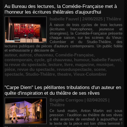
Au Bureau des lectures, la Comédie-Française met à
l'honneur les écritures théâtrales d'aujourd'hui
Isabelle Fauvel | 24/06/2025
|
Théâtre
À raison de trois cycles de trois lectures
(écritures francophones, jeunesse et
étrangères), la Comédie-Française présente
chaque saison, sur les scènes du Vieux-
Colombier et du Studio-Théâtre, des
lectures publiques de pièces d'auteurs contemporains. Un public fidèle
et enthousiaste y découvre de...
auteur
,
autrce
,
chauveau
,
Comédie-Française
,
contemporain
,
cycle
,
gil chauveau
,
humour
,
Isabelle Fauvel
,
la revue du spectacle
,
lecture
,
livre
,
magazine
,
musique
,
pièce
,
revue du spectacle
,
revueduspectacle
,
scene
,
spectacle
,
Studio-Théâtre
,
theatre
,
Vieux-Colombier
"Carpe Diem" Les pétillantes tribulations d'un auteur en
quête d'inspiration et du théâtre de ses rêves
Brigitte Corrigou | 02/04/2025
|
Théâtre
Ce lundi matin, Anton Martin est sous
pression : l'audition au théâtre de ses rêves
a été avancée de vendredi à aujourd'hui et
le texte de la pièce est loin d'être terminé !