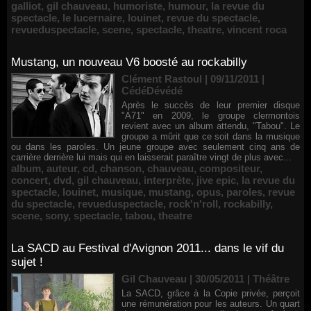
galliot
,
gil chauveau
,
humoriste
,
humour
,
la revue du
spectacle
,
le lucernaire
,
louinet
,
revue du spectacle
,
revueduspectacle
,
scene
,
spectacle
,
theatre
,
vincent roca
Mustang, un nouveau V6 boosté au rockabilly
Clément Rastoul | 09/11/2011
|
CédéDévédé
Après le succès de leur premier disque
"A71" en 2009, le groupe clermontois
revient avec un album attendu, "Tabou". Le
groupe a mûrit que ce soit dans la musique
ou dans les paroles. Un jeune groupe avec seulement cinq ans de
carrière derrière lui mais qui en laisserait paraître vingt de plus avec...
album
,
auteur
,
cd
,
chanson
,
chauveau
,
compositeur
,
concert
,
dvd
,
gil chauveau
,
interprète
,
jive epic
,
la revue du
spectacle
,
louinet
,
musique
,
mustang
,
opus
,
paroles
,
revue
du spectacle
,
revueduspectacle
,
rock'n'roll
,
rockabilly
,
scene
,
sony
,
spectacle
,
tabou
,
theatre
La SACD au Festival d'Avignon 2011... dans le vif du
sujet !
Gil Chauveau | 30/05/2011
|
Théâtre
La SACD, grâce à la Copie privée, perçoit
une rémunération pour les auteurs. Un quart