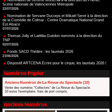
Nomination de Servane Ducorps et Mikaël Serre à la direction
de la Comédie de Colmar - Centre Dramatique National Grand
Est Alsace
07/07/2026
Thomas Jolly et Laëtitia Guédon nommés à la direction du
TNP
02/07/2026
Fonds SACD Théâtre : les lauréats 2026
23/06/2026
Dispositif ARTCENA Écrire pour le cirque, les lauréats 2026 !
20/06/2026
Le palmarès des prix SACD 2026
18/06/2026
Les 10 lauréats du Fonds Grandes Formes Théâtre 2026
Numéros Papier
SACD
13/06/2026
Anciens Numéros de La Revue du Spectacle (10)
Nomination de Nathalie Garraud et Olivier Saccomano à la
Vente des numéros "Collectors" de La Revue du Spectacle.
direction du Théâtre de Gennevilliers - CDN
10 euros l'exemplaire, frais de port compris.
13/06/2026
Dispositif SACD Auteurs d'espaces : les lauréats 2026
Anciens Numéros
18/03/2026