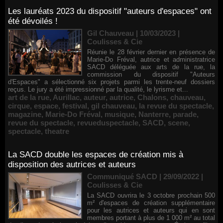
Les lauréats 2023 du dispositif "auteurs d'espaces" ont
été dévoilés !
Gil Chauveau | 10/03/2023
|
Coulisses & Cie
Réunie le 28 février dernier en présence de
Marie-Do Fréval, autrice et administratrice
SACD déléguée aux arts de la rue, la
commission du dispositif "Auteurs
d'Espaces" a sélectionné six projets parmi les trente-neuf dossiers
reçus. Le jury a été impressionné par la qualité, le lyrisme et...
art de la rue
,
Aurillac
,
auteur
,
autrice
,
Chalons
,
chauveau
,
cirque
,
espace
,
festival
,
gil chauveau
,
la revue du spectacle
,
magazine
,
Marie-Do Fréval
,
musique
,
Nanterre
,
parade
,
revue du spectacle
,
revueduspectacle
,
SACD
,
scene
,
spectacle
,
theatre
La SACD double les espaces de création mis à
disposition des autrices et auteurs
Communiqué SACD | 29/09/2022
|
Coulisses & Cie
La SACD ouvrira le 3 octobre prochain 500
m² d'espaces de création supplémentaire
pour les autrices et auteurs qui en sont
membres portant à plus de 1 000 m² au total