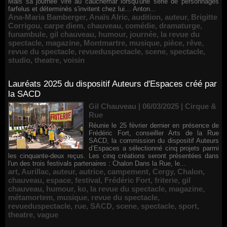
Mais sa journée vire au cauchemar lorsqu'une série de personnages
farfelus et déterminés s'invitent chez lui… Anton...
Ana-Maria Bamberger
,
Anaïs Alric
,
audition
,
auteur
,
Brigitte
Corrigou
,
carpe diem
,
chauveau
,
comédie
,
dramaturge
,
funambule
,
gil chauveau
,
humour
,
journée
,
la revue du
spectacle
,
magazine
,
Montmartre
,
musique
,
pièce
,
rêve
,
revue du spectacle
,
revueduspectacle
,
scene
,
spectacle
,
studio
,
theatre
,
voisin
Lauréats 2025 du dispositif Auteurs d'Espaces créé par
la SACD
Gil Chauveau | 06/03/2025
|
Cirque &
Rue
Réunie le 25 février dernier en présence de
Frédéric Fort, conseiller Arts de la Rue
SACD, la commission du dispositif Auteurs
d’Espaces a sélectionné cinq projets parmi
les cinquante-deux reçus. Les cinq créations seront présentées dans
l'un des trois festivals partenaires : Chalon Dans la Rue, le...
art
,
Aurillac
,
auteur
,
autrice
,
campement
,
Cergy
,
Chalon
,
chauveau
,
espace
,
festival
,
Frédéric Fort
,
friterie
,
gil
chauveau
,
humour
,
ko
,
la revue du spectacle
,
magazine
,
métamortem
,
musique
,
revue du spectacle
,
revueduspectacle
,
rue
,
SACD
,
scene
,
spectacle
,
sport
,
theatre
,
vague