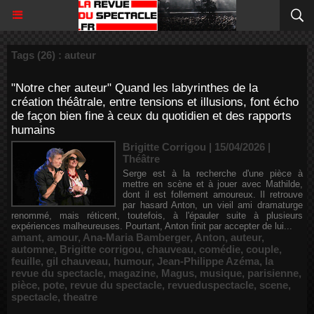
Tags (26) : auteur
"Notre cher auteur" Quand les labyrinthes de la
création théâtrale, entre tensions et illusions, font écho
de façon bien fine à ceux du quotidien et des rapports
humains
Brigitte Corrigou | 15/04/2026
|
Théâtre
Serge est à la recherche d'une pièce à
mettre en scène et à jouer avec Mathilde,
dont il est follement amoureux. Il retrouve
par hasard Anton, un vieil ami dramaturge
renommé, mais réticent, toutefois, à l'épauler suite à plusieurs
expériences malheureuses. Pourtant, Anton finit par accepter de lui...
amant
,
amour
,
Ana-Maria Bamberger
,
Anton
,
auteur
,
automne
,
Brigitte corrigou
,
chauveau
,
comédie
,
couple
,
feuille
,
gil chauveau
,
humour
,
Jean-Philippe Azéma
,
la
revue du spectacle
,
magazine
,
Magus
,
musique
,
parisienne
,
pièce
,
pote
,
revue du spectacle
,
revueduspectacle
,
scene
,
spectacle
,
theatre