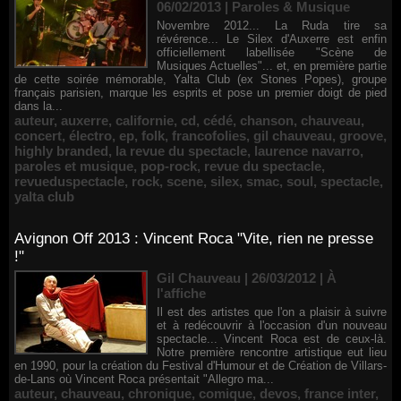
06/02/2013
|
Paroles & Musique
Novembre 2012... La Ruda tire sa
révérence... Le Silex d'Auxerre est enfin
officiellement labellisée "Scène de
Musiques Actuelles"... et, en première partie
de cette soirée mémorable, Yalta Club (ex Stones Popes), groupe
français parisien, marque les esprits et pose un premier doigt de pied
dans la...
auteur
,
auxerre
,
californie
,
cd
,
cédé
,
chanson
,
chauveau
,
concert
,
électro
,
ep
,
folk
,
francofolies
,
gil chauveau
,
groove
,
highly branded
,
la revue du spectacle
,
laurence navarro
,
paroles et musique
,
pop-rock
,
revue du spectacle
,
revueduspectacle
,
rock
,
scene
,
silex
,
smac
,
soul
,
spectacle
,
yalta club
Avignon Off 2013 : Vincent Roca "Vite, rien ne presse
!"
Gil Chauveau | 26/03/2012
|
À
l'affiche
Il est des artistes que l'on a plaisir à suivre
et à redécouvrir à l'occasion d'un nouveau
spectacle... Vincent Roca est de ceux-là.
Notre première rencontre artistique eut lieu
en 1990, pour la création du Festival d'Humour et de Création de Villars-
de-Lans où Vincent Roca présentait "Allegro ma...
auteur
,
chauveau
,
chronique
,
comique
,
devos
,
france inter
,