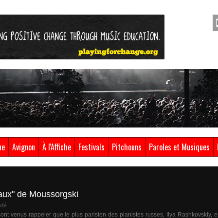
ue
Avignon
À l'Affiche
Festivals
Pitchouns
Paroles et Musiques
eaux" de Moussorgski
dé
nt venus rappeler que le plus parisien des pianistes russes, Ilya Rashkovskiy, e