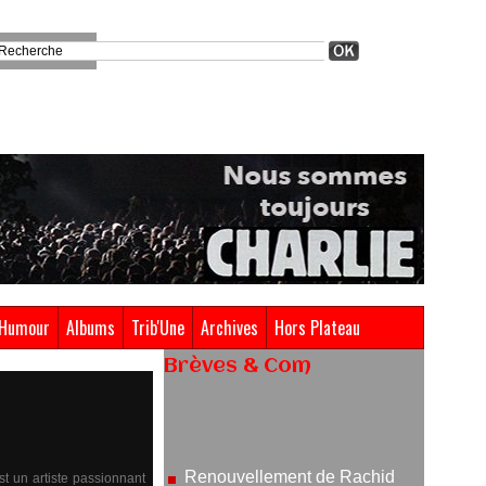
Humour
Albums
Trib'Une
Archives
Hors Plateau
Brèves & Com
Renouvellement de Rachid
Ouramdane à la tête de Chaillot-
Théâtre national de la danse
05/08/2026
st un artiste passionnant