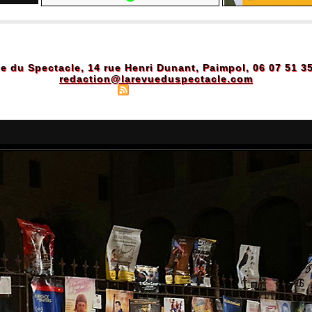
e du Spectacle, 14 rue Henri Dunant, Paimpol, 06 07 51 3
redaction@larevueduspectacle.com
Plan du site
|
Syndication
|
Powered by WM