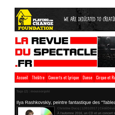
Accueil
Théâtre
Concerts et Lyrique
Danse
Cirque et R
Tags (2) : moussorgski
Ilya Rashkovskiy, peintre fantastique des "Tabl
Christine Ducq | 12/01/2017
|
CédéDévé
À l'automne 2016, un CD et un concert so