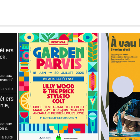
étiers
ck,
sse aux
Hasards"
 la suite
étiers
nie,
sse aux
ion &
 la suite