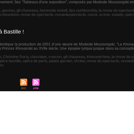
nement. Ses "Tableaux d'une exposition", composés par Modeste Moussorgski en
t
,
gaveau
,
gil chauveau
,
harmonia mundi
,
ilya rashkovskiy
,
la revue du spectacl
achmaninov
,
revue du spectacle
,
revueduspectacle
,
russe
,
scene
,
sonate
,
spec
 Bastille !
’identique la production de 2001 d’une œuvre de Modeste Moussorgski, "La Khov
des Princes Khovanski au XVIIe siècle. Une épopée lyrique jusque dans sa conception
h
,
Christine Ducq
,
classique
,
concert
,
gil chauveau
,
khovantchina
,
la revue du 
péra bastille
,
opéra de paris
,
palais garnier
,
récital
,
revue du spectacle
,
revued
tre