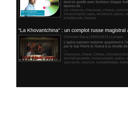
dont on guette avec bonheur chaque évé
œuvres de...
cd
,
chanson
,
chauveau
,
choeur
,
concer
moussorgski
,
opus
,
orchestre
,
piano
,
r
tchaïkovski
,
theatre
"La Khovantchina" : un complot russe magistral à
Christine Ducq | 28/01/2013
|
Lyrique
L’opéra parisien redonne quasiment à l
par le tsar Pierre le Grand à la révolte 
-...
chauveau
,
chœur
,
Chœur
,
chostakovitc
michail jurowski
,
moussorgski
,
opéra
,
o
spectacle
,
stassov
,
symphonique
,
thea