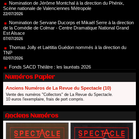
22/07/2026
Nomination de Servane Ducorps et Mikaël Serre à la direction
de la Comédie de Colmar - Centre Dramatique National Grand
Est Alsace
07/07/2026
Thomas Jolly et Laëtitia Guédon nommés à la direction du
TNP
02/07/2026
Fonds SACD Théâtre : les lauréats 2026
23/06/2026
Dispositif ARTCENA Écrire pour le cirque, les lauréats 2026 !
20/06/2026
Numéros Papier
Le palmarès des prix SACD 2026
Anciens Numéros de La Revue du Spectacle (10)
18/06/2026
Vente des numéros "Collectors" de La Revue du Spectacle.
Les 10 lauréats du Fonds Grandes Formes Théâtre 2026
10 euros l'exemplaire, frais de port compris.
SACD
13/06/2026
Anciens Numéros
Nomination de Nathalie Garraud et Olivier Saccomano à la
direction du Théâtre de Gennevilliers - CDN
13/06/2026
Dispositif SACD Auteurs d'espaces : les lauréats 2026