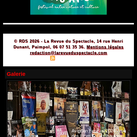
© RDS 2026 - La Revue du Spectacle, 14 rue Henri
Dunant, Paimpol, 06 07 51 35 36.
Mentions légales
redaction@larevueduspectacle.com
|
|
Plan du site
Syndication
Powered by WM
Galerie
Avignon Festival 2024 - rue
des Lices © Gil Chauveau.