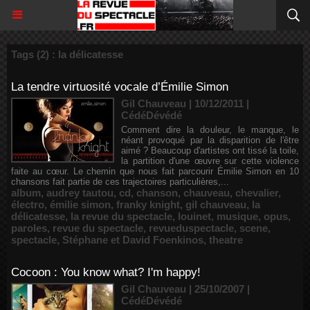
Tags (2) : la délicatesse
La tendre virtuosité vocale d’Émilie Simon
Gil Chauveau | 10/12/2011
|
CédéDévédé
Comment dire la douleur, le manque, le
néant provoqué par la disparition de l'être
aimé ? Beaucoup d'artistes ont tissé la toile,
la partition d'une œuvre sur cette violence
faite au cœur. Le chemin que nous fait parcourir Émilie Simon en 10
chansons fait partie de ces trajectoires particulières,...
album
,
audrey tautou
,
cd
,
chanson
,
chauveau
,
chevalier
,
électro
,
émilie simon
,
franky knight
,
gil chauveau
,
la
délicatesse
,
la revue du spectacle
,
louinet
,
musique
,
opus
,
paroles
,
revue du spectacle
,
revueduspectacle
,
scene
,
spectacle
,
Stéphane et David Foenkinos
,
theatre
Cocoon : You know what? I'm happy!
Gil Chauveau | 25/10/2007
|
CédéDévédé