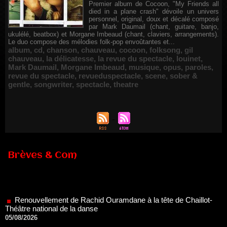
Premier album de Cocoon, "My Friends all
died in a plane crash" dévoile un univers
personnel, original, doux et décalé composé
par Mark Daumail (chant, guitare, banjo,
ukulélé, beatbox) et Morgane Imbeaud (chant, claviers, arrangements).
Le duo compose des mélodies folk-pop envoûtantes et...
album
,
cd
,
chanson
,
chauveau
,
cocoon
,
folksong
,
gil
chauveau
,
la délicatesse
,
la revue du spectacle
,
louinet
,
Mark Daumail
,
Morgane Imbeaud
,
musique
,
opus
,
paroles
,
revue du spectacle
,
revueduspectacle
,
scene
,
sober &
gentle
,
songwriter
,
spectacle
,
theatre
Brèves & Com
Renouvellement de Rachid Ouramdane à la tête de Chaillot-
Théâtre national de la danse
05/08/2026
Nomination de Jérôme Montchal à la direction du Phénix,
Scène nationale de Valenciennes Métropole