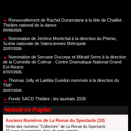
Renouvellement de Rachid Ouramdane à la tête de Chaillot-
Théâtre national de la danse
05/08/2026
Nomination de Jérôme Montchal à la direction du Phénix,
Scène nationale de Valenciennes Métropole
22/07/2026
Nomination de Servane Ducorps et Mikaël Serre à la direction
de la Comédie de Colmar - Centre Dramatique National Grand
Est Alsace
07/07/2026
Thomas Jolly et Laëtitia Guédon nommés à la direction du
TNP
02/07/2026
Fonds SACD Théâtre : les lauréats 2026
23/06/2026
Dispositif ARTCENA Écrire pour le cirque, les lauréats 2026 !
20/06/2026
Numéros Papier
Le palmarès des prix SACD 2026
18/06/2026
Anciens Numéros de La Revue du Spectacle (10)
Vente des numéros "Collectors" de La Revue du Spectacle.
Les 10 lauréats du Fonds Grandes Formes Théâtre 2026
10 euros l'exemplaire, frais de port compris.