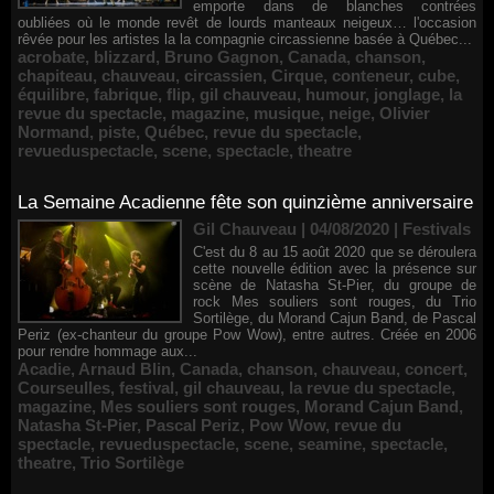
emporte dans de blanches contrées
oubliées où le monde revêt de lourds manteaux neigeux… l'occasion
rêvée pour les artistes la la compagnie circassienne basée à Québec...
acrobate
,
blizzard
,
Bruno Gagnon
,
Canada
,
chanson
,
chapiteau
,
chauveau
,
circassien
,
Cirque
,
conteneur
,
cube
,
équilibre
,
fabrique
,
flip
,
gil chauveau
,
humour
,
jonglage
,
la
revue du spectacle
,
magazine
,
musique
,
neige
,
Olivier
Normand
,
piste
,
Québec
,
revue du spectacle
,
revueduspectacle
,
scene
,
spectacle
,
theatre
La Semaine Acadienne fête son quinzième anniversaire
Gil Chauveau | 04/08/2020
|
Festivals
C'est du 8 au 15 août 2020 que se déroulera
cette nouvelle édition avec la présence sur
scène de Natasha St-Pier, du groupe de
rock Mes souliers sont rouges, du Trio
Sortilège, du Morand Cajun Band, de Pascal
Periz (ex-chanteur du groupe Pow Wow), entre autres. Créée en 2006
pour rendre hommage aux...
Acadie
,
Arnaud Blin
,
Canada
,
chanson
,
chauveau
,
concert
,
Courseulles
,
festival
,
gil chauveau
,
la revue du spectacle
,
magazine
,
Mes souliers sont rouges
,
Morand Cajun Band
,
Natasha St-Pier
,
Pascal Periz
,
Pow Wow
,
revue du
spectacle
,
revueduspectacle
,
scene
,
seamine
,
spectacle
,
theatre
,
Trio Sortilège