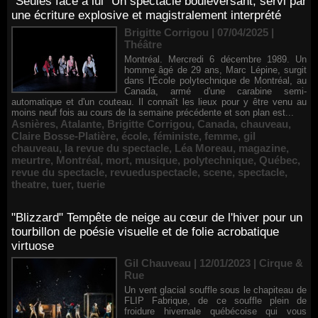
"Seules face à lui" Un spectacle bouleversant, servi par
une écriture explosive et magistralement interprété
Brigitte Corrigou | 07/04/2025
|
Théâtre
Montréal. Mercredi 6 décembre 1989. Un
homme âgé de 29 ans, Marc Lépine, surgit
dans l'École polytechnique de Montréal, au
Canada, armé d'une carabine semi-
automatique et d'un couteau. Il connaît les lieux pour y être venu au
moins neuf fois au cours de la semaine précédente et son plan est...
Asnières
,
Atalante
,
Brigitte Corrigou
,
Canada
,
chauveau
,
Claire Bosse-Platière
,
école
,
féministe
,
femme
,
gil
chauveau
,
la revue du spectacle
,
Léa Moreau
,
magazine
,
meurtre
,
Montréal
,
mort
,
musique
,
polytechnique
,
Québec
,
revue du spectacle
,
revueduspectacle
,
scene
,
spectacle
,
theatre
,
tuer
,
tuerie
"Blizzard" Tempête de neige au cœur de l'hiver pour un
tourbillon de poésie visuelle et de folie acrobatique
virtuose
Gil Chauveau | 12/01/2023
|
Cirque &
Rue
Un vent glacial souffle sous le chapiteau de
FLIP Fabrique, de ce souffle plein de
froidure hivernale québécoise qui vous