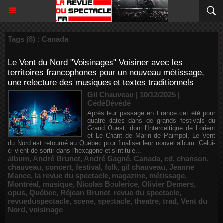
Tags (8) : Canada
Le Vent du Nord "Voisinages" Voisiner avec les
territoires francophones pour un nouveau métissage,
une relecture des musiques et textes traditionnels
Gil Chauveau | 10/12/2025
|
CédéDévédé
Après leur passage en France cet été pour
quatre dates dans de grands festivals du
Grand Ouest, dont l'Interceltique de Lorient
et Le Chant de Marin de Paimpol, Le Vent
du Nord est retourné au Québec pour finaliser leur nouvel album. Celui-
ci vient de sortir dans l'hexagone et s'intitule...
album
,
André Brunet
,
André Gagné
,
Canada
,
cd
,
chanson
,
chauveau
,
concert
,
festival
,
folk
,
gil chauveau
,
Jeanne
Mance
,
la revue du spectacle
,
magazine
,
métissage
,
Montréal
,
musique
,
Nicolas Boulerice
,
Olivier Demers
,
opus
,
Québec
,
Réjean Brunet
,
revue du spectacle
,
revueduspectacle
,
scene
,
spectacle
,
theatre
,
trad
,
Vent du
Nord
,
voisinage