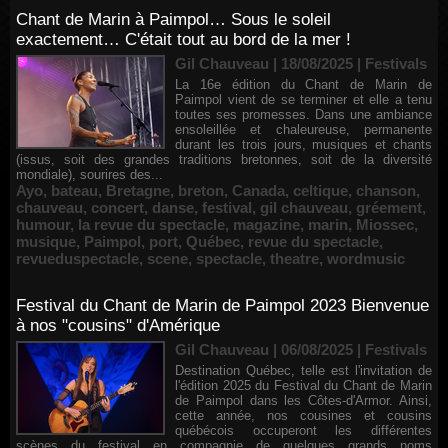
Chant de Marin à Paimpol… Sous le soleil
exactement… C'était tout au bord de la mer !
Gil Chauveau | 18/08/2025
|
Festivals
La 16e édition du Chant de Marin de
Paimpol vient de se terminer et elle a tenu
toutes ses promesses. Dans une ambiance
ensoleillée et chaleureuse, permanente
durant les trois jours, musiques et chants
(issus, soit des grandes traditions bretonnes, soit de la diversité
mondiale), sourires des...
Ayo
,
bateau
,
Bretagne
,
breton
,
Canada
,
celtique
,
chanson
,
chauveau
,
concert
,
danse
,
festival
,
gil chauveau
,
gréement
,
humour
,
la revue du spectacle
,
magazine
,
marin
,
Miossec
,
musique
,
Paimpol
,
port
,
Québec
,
revue du spectacle
,
revueduspectacle
,
scene
,
spectacle
,
theatre
,
wordmusic
Festival du Chant de Marin de Paimpol 2023 Bienvenue
à nos "cousins" d'Amérique
Gil Chauveau | 06/08/2025
|
Festivals
Destination Québec, telle est l'invitation de
l'édition 2025 du Festival du Chant de Marin
de Paimpol dans les Côtes-d'Armor. Ainsi,
cette année, nos cousines et cousins
québécois occuperont les différentes
scènes du festival en compagnie de quelques grands noms