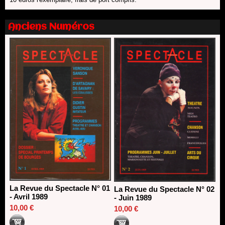
SACD
13/06/2026
Nomination de Nathalie Garraud et Olivier Saccomano à la
Anciens Numéros
direction du Théâtre de Gennevilliers - CDN
13/06/2026
Dispositif SACD Auteurs d'espaces : les lauréats 2026
18/03/2026
La Revue du Spectacle N° 01
La Revue du Spectacle N° 02
- Avril 1989
- Juin 1989
10,00 €
10,00 €