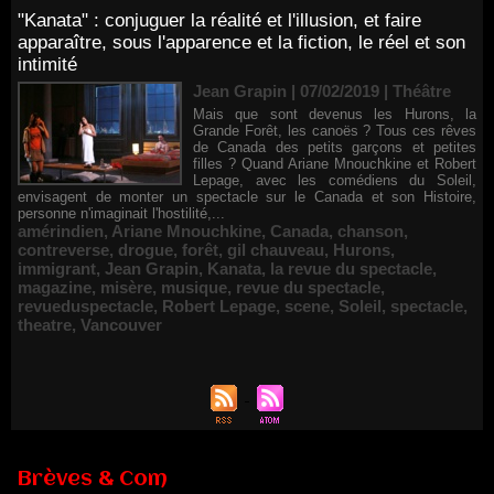
"Kanata" : conjuguer la réalité et l'illusion, et faire
apparaître, sous l'apparence et la fiction, le réel et son
intimité
Jean Grapin | 07/02/2019
|
Théâtre
Mais que sont devenus les Hurons, la
Grande Forêt, les canoës ? Tous ces rêves
de Canada des petits garçons et petites
filles ? Quand Ariane Mnouchkine et Robert
Lepage, avec les comédiens du Soleil,
envisagent de monter un spectacle sur le Canada et son Histoire,
personne n'imaginait l'hostilité,...
amérindien
,
Ariane Mnouchkine
,
Canada
,
chanson
,
contreverse
,
drogue
,
forêt
,
gil chauveau
,
Hurons
,
immigrant
,
Jean Grapin
,
Kanata
,
la revue du spectacle
,
magazine
,
misère
,
musique
,
revue du spectacle
,
revueduspectacle
,
Robert Lepage
,
scene
,
Soleil
,
spectacle
,
theatre
,
Vancouver
Brèves & Com