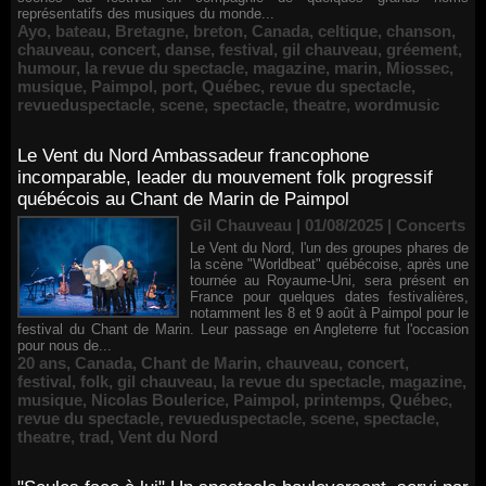
représentatifs des musiques du monde...
Ayo
,
bateau
,
Bretagne
,
breton
,
Canada
,
celtique
,
chanson
,
chauveau
,
concert
,
danse
,
festival
,
gil chauveau
,
gréement
,
humour
,
la revue du spectacle
,
magazine
,
marin
,
Miossec
,
musique
,
Paimpol
,
port
,
Québec
,
revue du spectacle
,
revueduspectacle
,
scene
,
spectacle
,
theatre
,
wordmusic
Le Vent du Nord Ambassadeur francophone
incomparable, leader du mouvement folk progressif
québécois au Chant de Marin de Paimpol
Gil Chauveau | 01/08/2025
|
Concerts
Le Vent du Nord, l'un des groupes phares de
la scène "Worldbeat" québécoise, après une
tournée au Royaume-Uni, sera présent en
France pour quelques dates festivalières,
notamment les 8 et 9 août à Paimpol pour le
festival du Chant de Marin. Leur passage en Angleterre fut l'occasion
pour nous de...
20 ans
,
Canada
,
Chant de Marin
,
chauveau
,
concert
,
festival
,
folk
,
gil chauveau
,
la revue du spectacle
,
magazine
,
musique
,
Nicolas Boulerice
,
Paimpol
,
printemps
,
Québec
,
revue du spectacle
,
revueduspectacle
,
scene
,
spectacle
,
theatre
,
trad
,
Vent du Nord