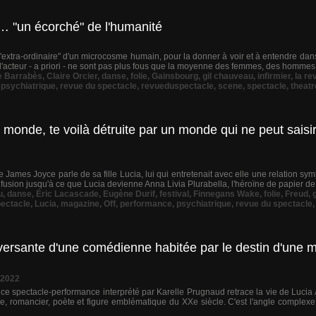
s… "un écorché" de l'humanité
e "extra-ordinaire" d'un microcosme humain, pour la donner à voir et à entendre dans 
e, l'acteur - a priori - ne sont pas plus fous que la moyenne des femmes, des hommes, et
e Barrabès
,
Claire Orcier
,
danse
,
folie
,
Gainsbourg
,
gil chauveau
,
infirmier
,
la re
,
psychiatrique
,
revue du spectacle
,
revueduspectacle
,
scene
,
spectacle
,
theatr
u monde, te voilà détruite par un monde qui ne peut saisir l
James Joyce parle de sa fille Lucia, lui qui entretenait avec elle une relation sym
nfusion jusqu'à ce que Lucia devienne Anna Livia Plurabella, l'héroïne de papier d
u
,
danse
,
Éric Lacascade
,
Eugène Durif
,
festival
,
Finnegans Wake
,
folie
,
Freud
,
pectacle
,
Lucia
,
magazine
,
Off
,
performance
,
psychiatrique
,
revue du spectacle
versante d'une comédienne habitée par le destin d'une m
 2022
 ce spectacle-performance interprété par Karelle Prugnaud retrace la vie de Lucia 
e, romancier, poète et figure emblématique du XXe siècle. C'est l'angle complexe