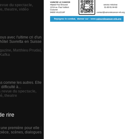
revue du spectacle
,
le
,
theatre
,
vidéo
us avec l'ultime cri d'un
'hôtel Suvretta en Suisse
gazine
,
Matthieu Prudal
,
Kafka
as comme les autres. Elle
ifficulté à...
a revue du spectacle
,
lé
,
theatre
e rire
 une première pour elle :
 pièce, scènes, dialogues