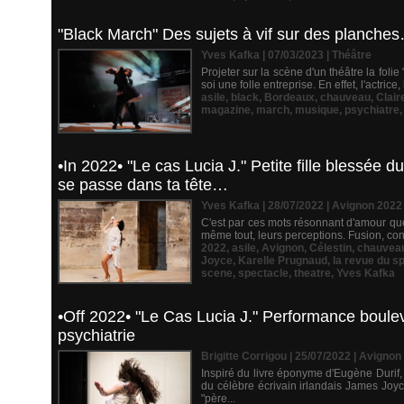
"Black March" Des sujets à vif sur des planche
Yves Kafka | 07/03/2023
|
Théâtre
Projeter sur la scène d'un théâtre la foli
soi une folle entreprise. En effet, l'actric
asile
,
black
,
Bordeaux
,
chauveau
,
Clair
magazine
,
march
,
musique
,
psychiatre
•In 2022• "Le cas Lucia J." Petite fille blessée d
se passe dans ta tête…
Yves Kafka | 28/07/2022
|
Avignon 2022
C'est par ces mots résonnant d'amour que 
même tout, leurs perceptions. Fusion, co
2022
,
asile
,
Avignon
,
Célestin
,
chauvea
Joyce
,
Karelle Prugnaud
,
la revue du s
scene
,
spectacle
,
theatre
,
Yves Kafka
•Off 2022• "Le Cas Lucia J." Performance boule
psychiatrie
Brigitte Corrigou | 25/07/2022
|
Avignon
Inspiré du livre éponyme d'Eugène Durif,
du célèbre écrivain irlandais James Joyc
"père...