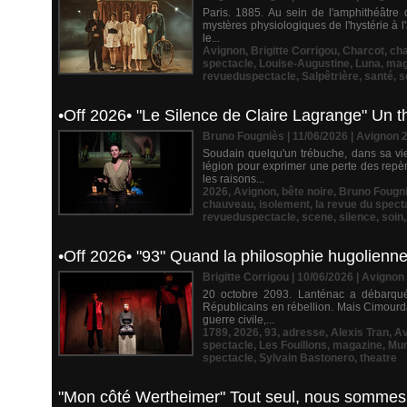
Paris. 1885. Au sein de l'amphithéâtre 
mystères physiologiques de l'hystérie à 
le...
Avignon
,
Brigitte Corrigou
,
Charcot
,
ch
spectacle
,
Louise-Augustine
,
Luna
,
mag
revueduspectacle
,
Salpêtrière
,
santé
,
s
•Off 2026• "Le Silence de Claire Lagrange" Un thé
Bruno Fougniès | 11/06/2026
|
Avignon 
Soudain quelqu'un trébuche, dans sa vie
légion pour exprimer une perte des repèr
les raisons...
2026
,
Avignon
,
bête noire
,
Bruno Fougn
chauveau
,
isolement
,
la revue du spect
revueduspectacle
,
scene
,
silence
,
soin
•Off 2026• "93" Quand la philosophie hugolienne 
Brigitte Corrigou | 10/06/2026
|
Avignon
20 octobre 2093. Lanténac a débarqué
Républicains en rébellion. Mais Cimourda
guerre civile,...
1789
,
2026
,
93
,
adresse
,
Alexis Tran
,
Av
spectacle
,
Les Fouillons
,
magazine
,
Mur
spectacle
,
Sylvain Bastonero
,
theatre
"Mon côté Wertheimer" Tout seul, nous sommes 