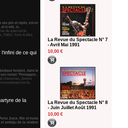
ses plis et replis, est en
 si elle, si...
vue du spectacle
,
e
,
TnBA
,
Yves Kafka
La Revue du Spectacle N° 7
- Avril Mai 1991
10,00 €
'infini de ce qui
biotique fondant, dans le
e son roman "Finnegans...
gil chauveau
,
James
,
revueduspectacle
,
artyre de la
La Revue du Spectacle N° 8
- Juin Juillet Août 1991
10,00 €
Anna Joyce, fille et muse
 et ambigu de la relation