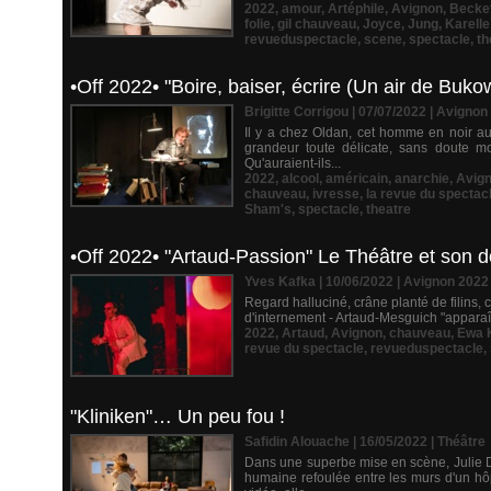
2022
,
amour
,
Artéphile
,
Avignon
,
Becke
folie
,
gil chauveau
,
Joyce
,
Jung
,
Karell
revueduspectacle
,
scene
,
spectacle
,
th
•Off 2022• "Boire, baiser, écrire (Un air de Buko
Brigitte Corrigou | 07/07/2022
|
Avignon
Il y a chez Oldan, cet homme en noir au
grandeur toute délicate, sans doute moi
Qu'auraient-ils...
2022
,
alcool
,
américain
,
anarchie
,
Avig
chauveau
,
ivresse
,
la revue du spectac
Sham's
,
spectacle
,
theatre
•Off 2022• "Artaud-Passion" Le Théâtre et son do
Yves Kafka | 10/06/2022
|
Avignon 2022
Regard halluciné, crâne planté de filins,
d'internement - Artaud-Mesguich "apparaît" 
2022
,
Artaud
,
Avignon
,
chauveau
,
Ewa 
revue du spectacle
,
revueduspectacle
,
"Kliniken"… Un peu fou !
Safidin Alouache | 16/05/2022
|
Théâtre
Dans une superbe mise en scène, Julie Du
humaine refoulée entre les murs d'un hô