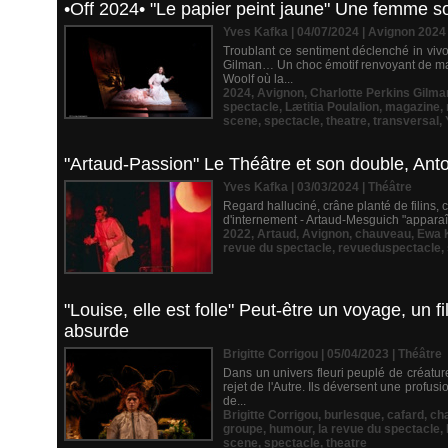
•Off 2024• "Le papier peint jaune" Une femme 
Yves Kafka | 04/07/2024
|
Avignon 2024
Troublant ce sentiment déclenché in vivo
Gilman… Un choc émotif renvoyant de man
Woolf où la...
2024
,
Avignon
,
Charlotte Perkins Gilma
spectacle
,
Lætitia Poulalion
,
magazine
,
scene
,
spectacle
,
theatre
,
transversal
,
"Artaud-Passion" Le Théâtre et son double, Anton
Yves Kafka | 03/03/2024
|
Théâtre
Regard halluciné, crâne planté de filins,
d'internement - Artaud-Mesguich "apparaît" 
2022
,
Artaud
,
Avignon
,
chauveau
,
Ewa 
revue du spectacle
,
revueduspectacle
,
"Louise, elle est folle" Peut-être un voyage, un fi
absurde
Brigitte Corrigou | 05/04/2023
|
Théâtre
Dans un univers fleuri peuplé de créatur
rejet de l'Autre. Ils déversent une profus
de...
Brigitte Corrigou
,
burlesque
,
cafard
,
ch
groupe
,
humour
,
la revue du spectacle
,
scene
,
spectacle
,
theatre