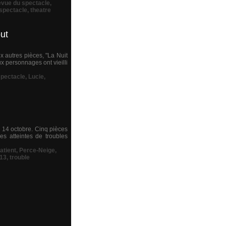
revue du spectacle
,
spectacle
,
theatre
ut
x autres pièces, "La Nuit
x personnages ont vieilli
spectacle
,
Lucie
,
 14 octobre. Cinq pièces
es atteintes de troubles
atient
,
Perce-Neige
,
 13
,
trouble