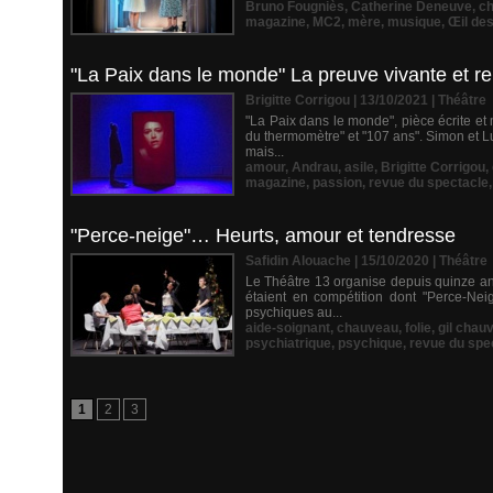
Bruno Fougniès
,
Catherine Deneuve
,
c
magazine
,
MC2
,
mère
,
musique
,
Œil des
"La Paix dans le monde" La preuve vivante et re
Brigitte Corrigou | 13/10/2021
|
Théâtre
"La Paix dans le monde", pièce écrite et
du thermomètre" et "107 ans". Simon et L
mais...
amour
,
Andrau
,
asile
,
Brigitte Corrigou
,
magazine
,
passion
,
revue du spectacle
"Perce-neige"… Heurts, amour et tendresse
Safidin Alouache | 15/10/2020
|
Théâtre
Le Théâtre 13 organise depuis quinze an
étaient en compétition dont "Perce-Neig
psychiques au...
aide-soignant
,
chauveau
,
folie
,
gil chau
psychiatrique
,
psychique
,
revue du spe
1
2
3