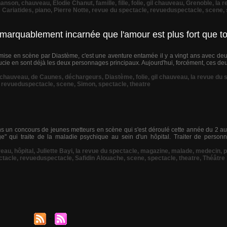
hanson
,
chauveau
,
Élodie Chanut
,
famille
,
fille
,
folie
,
gil chauveau
,
Grenoble
,
la 
 Cariatides
,
piano
,
Pierre Notte
,
revue du spectacle
,
revueduspectacle
,
scene
,
marquablement incarnée que l'amour est plus fort que to
 mise en scène par Diastème, c'est une aventure entamée il y a vingt ans avec deu
ucie en sont déjà les deux personnages principaux. Aujourd'hui, forcément, ces deu
chauveau
,
de Caunes
,
déchargeurs
,
Diastème
,
folie
,
gil chauveau
,
la revue du 
,
revueduspectacle
,
scene
,
Simon
,
spectacle
,
theatre
s un concours de jeunes metteurs en scène qui s'est déroulé cette année du 2 au
e" qui traite de la maladie psychique au sein d'un hôpital. Traiter de personn
veau
,
hôpital
,
Juliette Bayi
,
la revue du spectacle
,
magazine
,
malade
,
medecin
,
p
ctacle
,
revueduspectacle
,
Safidin Alouache
,
scene
,
spectacle
,
theatre
,
Théâtre