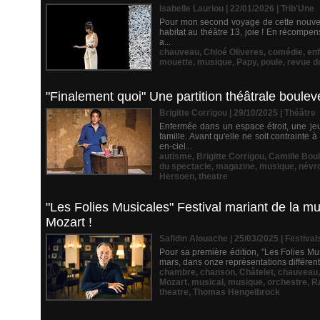
Isabelle Lauriou | 22/01/2026
|
Trib'Une
Pour mon second voyage de cette nouvell
habitat au théâtre 13, joie ! En récompen
a...
chauveau
,
Chloé Oliveres
,
comédie
,
enf
mouette
,
musique
,
Papy
,
poule
,
revue d
"Finalement quoi" Une partition théâtrale boule
Brigitte Corrigou | 29/10/2025
|
Théâtre
Enfermée dans un espace étroit, une jeu
famille. Avant qu'elle ne soit contraint
en-ciel...
autisme
,
Brigitte Corrigou
,
Camille Boui
du spectacle
,
magazine
,
musique
,
névr
Hersoen
,
theatre
"Les Folies Musicales" Festival mariant de la m
Mozart !
Safidin Alouache | 25/03/2025
|
Festival
Pour sa première édition, "Les Folies Mus
mars, dans onze représentations différente
chambre
,
chanson
,
Châtelet
,
chauveau
Mozart
,
musical
,
musique
,
orchestre
,
R
theatre
,
Thomas Hengelbrock