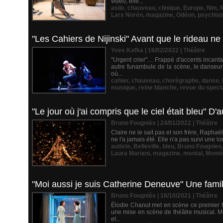
vidéo, elle...
asile
,
chauveau
,
clinique
,
Europe
,
film
,
f
Lars Norén
,
magazine
,
Odéon
,
psychiat
"Les Cahiers de Nijinski" Avant que le rideau n
Yves Kafka | 16/02/2022
|
Théâtre
"Urgent crier"… Frappé d'accents incanta
autre funambule de la scène, le danseur 
où...
cahier
,
chauveau
,
chorégraphe
,
danse
,
musique
,
reine blanche
,
revue du spect
"Le jour où j'ai compris que le ciel était bleu" D'a
Bruno Fougniès | 24/01/2022
|
Théâtre
Claire ne le sait pas et son frère, Rapha
ne l'a jamais été. Elle n'a pas suivi une lo
autiste
,
Belleville
,
bleu
,
Bruno Fougnies
Laura Mariani
,
magazine
,
mental
,
Monté
"Moi aussi je suis Catherine Deneuve" Une famill
Bruno Fougniès | 16/10/2021
|
Théâtre
Élodie Chanut met en scène ce premier te
une mise en scène de théâtre musical. Mê
et...