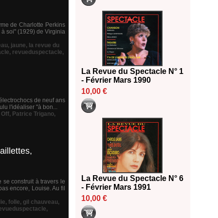
yme de Charlotte Perkins
 soi" (1929) de Virginia
eau
,
jaune
,
la revue du
acle
,
revueduspectacle
,
La Revue du Spectacle N° 1
- Février Mars 1990
10,00 €
 électrochocs de neuf ans
u l'idéaliser "à bon...
,
Off
,
Patrice Trigano
,
illettes,
La Revue du Spectacle N° 6
e construit à travers le
- Février Mars 1991
pas encore, Louise. Au fil
10,00 €
lie
,
folle
,
gil chauveau
,
evueduspectacle
,