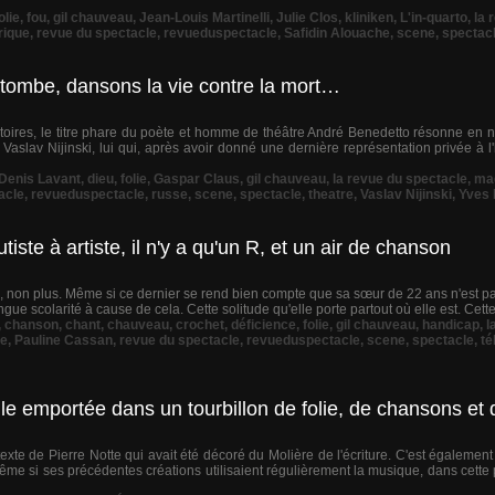
olie
,
fou
,
gil chauveau
,
Jean-Louis Martinelli
,
Julie Clos
,
kliniken
,
L'in-quarto
,
la 
rique
,
revue du spectacle
,
revueduspectacle
,
Safidin Alouache
,
scene
,
spectac
e tombe, dansons la vie contre la mort…
toires, le titre phare du poète et homme de théâtre André Benedetto résonne en no
Vaslav Nijinski, lui qui, après avoir donné une dernière représentation privée à l
Denis Lavant
,
dieu
,
folie
,
Gaspar Claus
,
gil chauveau
,
la revue du spectacle
,
ma
acle
,
revueduspectacle
,
russe
,
scene
,
spectacle
,
theatre
,
Vaslav Nijinski
,
Yves 
utiste à artiste, il n'y a qu'un R, et un air de chanson
ël, non plus. Même si ce dernier se rend bien compte que sa sœur de 22 ans n'est p
ngue scolarité à cause de cela. Cette solitude qu'elle porte partout où elle est. Cette d
,
chanson
,
chant
,
chauveau
,
crochet
,
déficience
,
folie
,
gil chauveau
,
handicap
,
l
e
,
Pauline Cassan
,
revue du spectacle
,
revueduspectacle
,
scene
,
spectacle
,
té
e emportée dans un tourbillon de folie, de chansons et d
xte de Pierre Notte qui avait été décoré du Molière de l'écriture. C'est également
me si ses précédentes créations utilisaient régulièrement la musique, dans cette