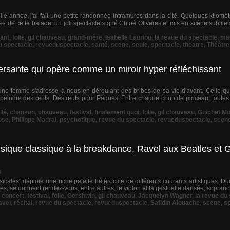
e année, j'ai fait une petite randonnée intramuros dans la cité. Quelques kilom
se de cette balade, un joli spectacle signé Chloé Oliveres et mis en scène subtile
ant
,
folie
,
gil chauveau
,
grand-mère
,
Isabelle Lauriou
,
la revue du spectacle
,
ma
u spectacle
,
revueduspectacle
,
santé
,
scene
,
seule
,
spectacle
,
theatre
,
Théâtre
versante qui opère comme un miroir hyper réfléchissant
ne femme s'adresse à nous en déroulant des bribes de sa vie d'avant. Celle qu
e à peindre des œufs. Des œufs pour Pâques. Entre chaque coup de pinceau, toutes
llé
,
chanson
,
chauveau
,
festival
,
finalement quoi
,
folie
,
gil chauveau
,
Guichet M
ose
,
Philippe Madral
,
psychotique
,
revue du spectacle
,
revueduspectacle
,
scen
usique classique à la breakdance, Ravel aux Beatles et G
s
icales" déploie une riche palette hétéroclite de différents courants artistiques. Du
s, se donnent rendez-vous, entre autres, le violon et la gestuelle dansée, soprano e
,
concert
,
festival
,
folie
,
Gershwin
,
gil chauveau
,
Jacquelyn Wagner
,
la revue du
avel
,
récital
,
revue du spectacle
,
revueduspectacle
,
Safidin Alouache
,
scene
,
s