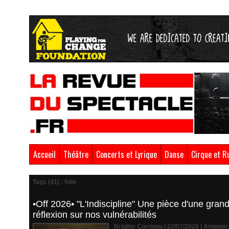
Accueil
Théâtre
Concerts et Lyrique
Danse
Cirque et R
Tags (41) : folie
•Off 2026• "L'Indiscipline" Une pièce d'une gran
réflexion sur nos vulnérabilités
Brigitte Corrigou | 22/07/2026
|
Avignon