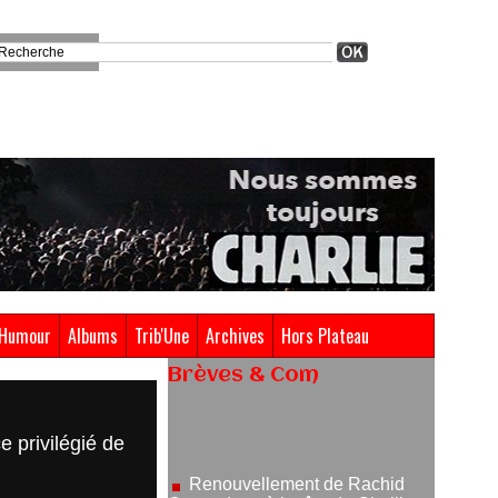
Humour
Albums
Trib'Une
Archives
Hors Plateau
Brèves & Com
Renouvellement de Rachid
e privilégié de
Ouramdane à la tête de Chaillot-
Théâtre national de la danse
05/08/2026