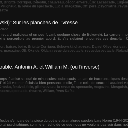
tt
,
Brigitte Corrigou
,
Célestin
,
chauveau
,
décor
,
envers
,
Éric Lacascade
,
Eugène
e Prugnaud
,
la revue du spectacle
,
Lucia
,
magazine
,
Off
,
père
,
psychiatrie
,
revue
eatre
wski)" Sur les planches de l'ivresse
 2022
 regard malicieux et un peu fuyant, quelque chose de Bukowski. La carrure impo
ns perceptible au premier abord. Et s'ils s'étaient rencontrés ces deux-là ! Q
non
,
baiser
,
boire
,
Brigitte Corrigou
,
Bukowski
,
chauveau
,
Daniel Olive
,
écrivain
,
le
,
magazine
,
Off
,
Okside
,
Oldan
,
revue du spectacle
,
revueduspectacle
,
Roland
uble, Antonin A. et William M. (ou l'inverse)
 corps tétanisé secoué de minuscules soubresauts - autant de traces erratiques des
et fait voler en éclats la bien-pensance molle, fût-ce celle de ceux qui auraient voul
Kraska
,
festival
,
folie
,
gil chauveau
,
la revue du spectacle
,
magazine
,
Mesguish
scene
,
spectacle
,
theatre
,
William
,
Yves Kafka
clos s'empare de la pièce du poète et dramaturge suédois Lars Norén (1944-2021) 
pital psychiatrique, comme en écho de ce que nous ne voulons pas voir dans not