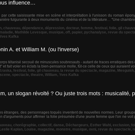
sous influence…
 par cette saisissante mise en scène et interprétation à l'unisson du roman épon
ière fulgurante à deux monuments du cinéma et de la littérature… "Une chambre à
n
,
chauveau
,
dépendance
,
dépression
,
docteur
,
femme
,
festival
,
folie
,
gil chauv
maladie
,
Mathilde Levesque
,
musique
,
off
,
papier
,
pychanalyse
,
revue du spect
Yves Kafka
in A. et William M. (ou l'inverse)
 corps tétanisé secoué de minuscules soubresauts - autant de traces erratiques des
et fait voler en éclats la bien-pensance molle, fût-ce celle de ceux qui auraient voul
Kraska
,
festival
,
folie
,
gil chauveau
,
la revue du spectacle
,
magazine
,
Mesguish
scene
,
spectacle
,
theatre
,
William
,
Yves Kafka
lm, un slogan révolté ? Ou juste trois mots : musicalité, pa
es étranges, des personnages toqués inventent de nouvelles normes. Leur groupe s
ion d'arguments pour affirmer la folie présumée d'une jeune femme que l'on ne voit 
auveau
,
chorégraphie
,
collectif
,
danse
,
Déchargeurs
,
Esther Wahl
,
exclusion
,
fo
Leslie Kaplan
,
Louise
,
magazine
,
monstre
,
musique
,
ovni
,
revue du spectacle
,
r