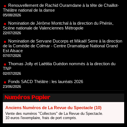
Nomination de Jérôme Montchal à la direction du Phénix,
Scène nationale de Valenciennes Métropole
22/07/2026
Nomination de Servane Ducorps et Mikaël Serre à la direction
de la Comédie de Colmar - Centre Dramatique National Grand
Est Alsace
07/07/2026
Thomas Jolly et Laëtitia Guédon nommés à la direction du
TNP
02/07/2026
Fonds SACD Théâtre : les lauréats 2026
23/06/2026
Dispositif ARTCENA Écrire pour le cirque, les lauréats 2026 !
20/06/2026
Le palmarès des prix SACD 2026
18/06/2026
Numéros Papier
Les 10 lauréats du Fonds Grandes Formes Théâtre 2026
Anciens Numéros de La Revue du Spectacle (10)
SACD
13/06/2026
Vente des numéros "Collectors" de La Revue du Spectacle.
10 euros l'exemplaire, frais de port compris.
Nomination de Nathalie Garraud et Olivier Saccomano à la
direction du Théâtre de Gennevilliers - CDN