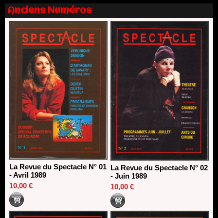
13/06/2026
Anciens Numéros
Dispositif SACD Auteurs d'espaces : les lauréats 2026
18/03/2026
La Revue du Spectacle N° 01
La Revue du Spectacle N° 02
- Avril 1989
- Juin 1989
10,00 €
10,00 €