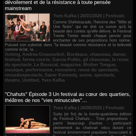
dévoilement et de la résistance à toute pensée
mainstream
Yves Kafka | 26/01/2026
|
Festivals
Comme Shéhérazade, l'héroïne des "Mille et
Une Nuits" qui ne doit sa survie qu'à la
beauté des contes qu'elle délivre, le Festival
Trente Trente renaît chaque janvier pour
enchanter de ses propositions hors norme.
Puisant son substrat dans "la beauté comme résistance et la brièveté
comme éclat, la...
Aching
,
Andrea Givanovitch
,
Bordeaux
,
chauveau
,
danse
,
festival
,
forme courte
,
Garcia Pullés
,
gil chauveau
,
la revue
du spectacle
,
Le Bouscat
,
magazine
,
Mother Tongue
,
musique
,
performance
,
rencontre
,
revue du spectacle
,
revueduspectacle
,
Samir Kennedy
,
scene
,
spectacle
,
theatre
,
Untitled
,
Yves Kafka
"Chahuts" Épisode 3 Un festival au cœur des quartiers,
théâtres de nos "vies minuscules"…
Yves Kafka | 26/06/2025
|
Festivals
Suite (et fin) de la trente-quatrième édition
du Festival Chahuts… Trois propositions -
parmi beaucoup d'autres - participant
pleinement au charivari vécu durant ce
festival éminemment populaire bousculant à