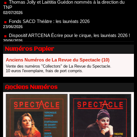
Fonds SACD Théâtre : les lauréats 2026
23/06/2026
Dispositif ARTCENA Écrire pour le cirque, les lauréats 2026 !
20/06/2026
Le palmarès des prix SACD 2026
18/06/2026
Les 10 lauréats du Fonds Grandes Formes Théâtre 2026
Numéros Papier
SACD
13/06/2026
Anciens Numéros de La Revue du Spectacle (10)
Nomination de Nathalie Garraud et Olivier Saccomano à la
Vente des numéros "Collectors" de La Revue du Spectacle.
direction du Théâtre de Gennevilliers - CDN
10 euros l'exemplaire, frais de port compris.
13/06/2026
Dispositif SACD Auteurs d'espaces : les lauréats 2026
Anciens Numéros
18/03/2026