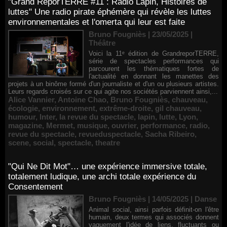
"Grand ReporTERRE #11 : Radio Lapin, Histoires de
luttes" Une radio pirate éphémère qui révèle les luttes
environnementales et l'omerta qui leur est faite
Bruno Fougniès | 23/05/2025
|
Théâtre
Voici la 11ᵉ édition de GrandreporTERRE,
série de spectacles performances qui
parcourent les thématiques fortes de
l'actualité en donnant les manettes des
projets à un binôme formé d'un journaliste et d'un ou plusieurs artistes.
Leurs regards croisés sur ce qui agite nos sociétés parviennent ainsi,...
Alice Vannier
,
Antoine Chao
,
Bruno Fougniès
,
chauveau
,
écologie
,
environnement
,
extrême-droite
,
gil chauveau
,
humour
,
Inter
,
la revue du spectacle
,
lapin
,
lutte
,
Lyon
,
magazine
,
Mermet
,
musique
,
ouvrier
,
performance
,
radio
,
revue du spectacle
,
revueduspectacle
,
Sacha Ribeiro
,
scene
,
social
,
spectacle
,
theatre
"Qui Ne Dit Mot"… une expérience immersive totale,
totalement ludique, une archi totale expérience du
Consentement
Bruno Fougniès | 14/05/2025
|
Danse
Animal social, ainsi parfois définit-on l'être
humain, deux termes qui associés donnent
vaguement l'idée de liens, fluctuants ou