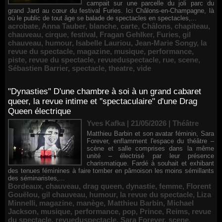
campait sur une parcelle du joli parc du
grand Jard au cœur du festival Furies. Ici Châlons-en-Champagne, là
où le public de tout âge se balade de spectacles en spectacles,...
acrobate
,
Anna Tauber
,
blanche
,
carte
,
Châlons
,
chapiteau
,
chauveau
,
cirque
,
festival
,
Fragan Gehlker
,
Furies
,
gil
chauveau
,
humour
,
Isabelle Lauriou
,
Jean-Marie Songy
,
la
revue du spectacle
,
magazine
,
musique
,
performance
,
piste
,
revue du spectacle
,
revueduspectacle
,
rue
,
scene
,
Sébastien Barrier
,
spectacle
,
theatre
,
vide
"Dynasties" D'une chambre à soi à un grand cabaret
queer, la revue intime et "spectaculaire" d'une Drag
Queen électrique
Yves Kafka | 21/05/2026
|
Théâtre
Matthieu Barbin et son avatar féminin, Sara
Forever, enflamment l'espace du théâtre –
scène et salle comprises dans la même
unité – électrisé par leur présence
charismatique. Fardé à souhait et exhibant
des tenues féminines à faire tomber en pâmoison les moins sémillants
des séminaristes,...
Bordeaux
,
chauveau
,
drag queen
,
dynastie
,
femme
,
Florent
Gouëlou
,
gil chauveau
,
humour
,
la revue du spectacle
,
Liza
Minnelli
,
magazine
,
manège
,
Matthieu Barbin
,
Michael
Jackson
,
musique
,
performance
,
pop
,
Prince
,
Reims
,
revue
du spectacle
,
revueduspectacle
,
Sara Forever
,
scene
,