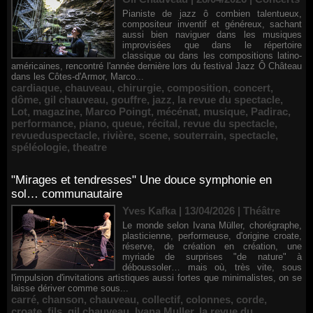
Pianiste de jazz ô combien talentueux,
compositeur inventif et généreux, sachant
aussi bien naviguer dans les musiques
improvisées que dans le répertoire
classique ou dans les compositions latino-
américaines, rencontré l'année dernière lors du festival Jazz Ô Château
dans les Côtes-d'Armor, Marco...
cardiaque
,
chauveau
,
chirurgie
,
composition
,
concert
,
dôme
,
gil chauveau
,
gouffre
,
jazz
,
la revue du spectacle
,
Lot
,
magazine
,
Marco Poingt
,
mécénat
,
musique
,
Padirac
,
performance
,
piano
,
queue
,
récital
,
revue du spectacle
,
revueduspectacle
,
rivière
,
scene
,
souterrain
,
spectacle
,
spéléologie
,
theatre
"Mirages et tendresses" Une douce symphonie en
sol… communautaire
Yves Kafka | 13/04/2026
|
Théâtre
Le monde selon Ivana Müller, chorégraphe,
plasticienne, performeuse, d'origine croate,
réserve, de création en création, une
myriade de surprises "de nature" à
déboussoler… mais où, très vite, sous
l'impulsion d'invitations artistiques aussi fortes que minimalistes, on se
laisse dériver comme sous...
carré
,
chanson
,
chauveau
,
collectif
,
colonnes
,
corde
,
croate
,
fils
,
gil chauveau
,
Ivana Muller
,
la revue du