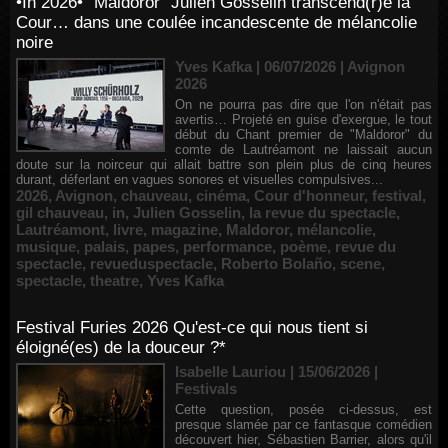
•In 2026• "Maldoror" Julien Gosselin transcend(r)e la
Cour… dans une coulée incandescente de mélancolie
noire
Yves Kafka | 06/07/2026
|
Avignon
2026
On ne pourra pas dire que l'on n'était pas
avertis… Projeté en guise d'exergue, le tout
début du Chant premier de "Maldoror" du
comte de Lautréamont ne laissait aucun
doute sur la noirceur qui allait battre son plein plus de cinq heures
durant, déferlant en vagues sonores et visuelles compulsives...
2026
,
Avignon
,
chauveau
,
cinéma
,
Cour d'honneur
,
festival
,
gil chauveau
,
in
,
Julien Gosselin
,
la revue du spectacle
,
Lautréamont
,
livre
,
magazine
,
Maldoror
,
mélancolie
,
musique
,
palais
,
papes
,
performance
,
poème
,
revue du
spectacle
,
revueduspectacle
,
Roberto Bolaño
,
scene
,
spectacle
,
theatre
,
Yves Kafka
Festival Furies 2026 Qu'est-ce qui nous tient si
éloigné(es) de la douceur ?*
Isabelle Lauriou | 15/06/2026
|
Festivals
Cette question, posée ci-dessus, est
presque slamée par ce fantasque comédien
découvert hier, Sébastien Barrier, alors qu'il