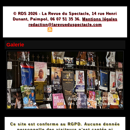
© RDS 2026 - La Revue du Spectacle, 14 rue Henri
Dunant, Paimpol, 06 07 51 35 36.
Mentions légales
redaction@larevueduspectacle.com
|
|
Plan du site
Syndication
Powered by WM
Galerie
Avignon Festival 2024 - rue
des Lices © Gil Chauveau.
Ce site est conforme au RGPD. Aucune donnée
personnelle des visiteurs n'est captée ni