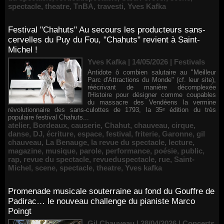
spectacle
,
theatre
,
TnBA
,
travesti
,
Yves Kafka
Festival "Chahuts" Au secours les producteurs sans-
cervelles du Puy du Fou, "Chahuts" revient à Saint-
Michel !
Yves Kafka | 14/05/2026
|
Festivals
Antidote ô combien salutaire au "Meilleur
Parc d'Attractions du Monde" (cf. leur site),
réécrivant de manière décomplexée
l'Histoire pour désigner comme coupables
du massacre des Vendéens la vermine
révolutionnaire des sans-culottes de 1793, la 35ᵉ édition du très
populaire festival Chahuts...
atelier
,
Bordeaux
,
causerie
,
Chahut
,
chauveau
,
cirque
,
danse
,
DJ
,
écriture
,
espace
,
festival
,
friterie
,
Garonne
,
gil
chauveau
,
La Benauge
,
la revue du spectacle
,
lecture
,
magazine
,
musique
,
parole
,
performance
,
poésie
,
public
,
rap
,
revue du spectacle
,
revueduspectacle
,
rue
,
Saint-
Michel
,
scene
,
spectacle
,
theatre
,
Yves kafka
Promenade musicale souterraine au fond du Gouffre de
Padirac… le nouveau challenge du pianiste Marco
Poingt
Gil Chauveau | 28/04/2026
|
Concerts