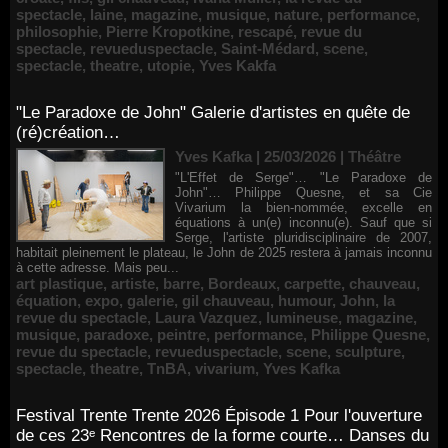
spectacle
,
laine
,
magazine
,
musique
,
nature
,
performance
,
philosophie
,
Pierre Kropotkine
,
rescapé
,
revue du
spectacle
,
revueduspectacle
,
Saint-Médard
,
scene
,
spectacle
,
theatre
,
utopie
,
Yves Kakfa
"Le Paradoxe de John" Galerie d'artistes en quête de
(ré)création…
Yves Kafka | 25/03/2026
|
Théâtre
"L'Effet de Serge"… "Le Paradoxe de
John"… Philippe Quesne, et sa Cie
Vivarium la bien-nommée, excelle en
équations à un(e) inconnu(e). Sauf que si
Serge, l'artiste pluridisciplinaire de 2007,
habitait pleinement le plateau, le John de 2025 restera à jamais inconnu
à cette adresse. Mais peu...
art plastique
,
artiste
,
barre
,
Bordeaux
,
carpette
,
chauveau
,
équation
,
expo
,
galerie
,
gil chauveau
,
humour
,
John
,
la
revue du spectacle
,
Laura Vazquez
,
lumineuse
,
magazine
,
musique
,
paradoxe
,
peintre
,
performance
,
Philippe Quesne
,
revue du spectacle
,
revueduspectacle
,
scene
,
sculpture
,
spectacle
,
theatre
,
TnBA
,
vivarium
,
Yves Kafka
Festival Trente Trente 2026 Épisode 1 Pour l'ouverture
de ces 23ᵉ Rencontres de la forme courte… Danses du