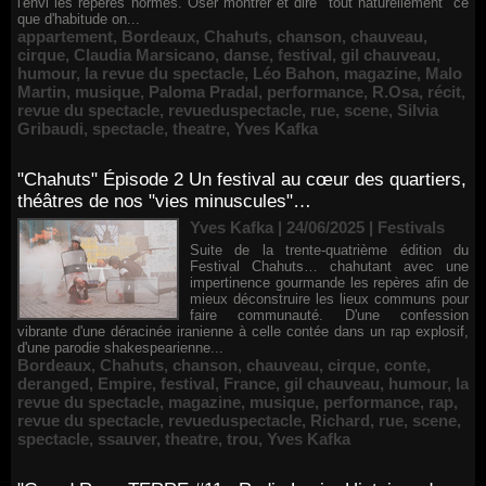
l'envi les repères normés. Oser montrer et dire "tout naturellement" ce
que d'habitude on...
appartement
,
Bordeaux
,
Chahuts
,
chanson
,
chauveau
,
cirque
,
Claudia Marsicano
,
danse
,
festival
,
gil chauveau
,
humour
,
la revue du spectacle
,
Léo Bahon
,
magazine
,
Malo
Martin
,
musique
,
Paloma Pradal
,
performance
,
R.Osa
,
récit
,
revue du spectacle
,
revueduspectacle
,
rue
,
scene
,
Silvia
Gribaudi
,
spectacle
,
theatre
,
Yves Kafka
"Chahuts" Épisode 2 Un festival au cœur des quartiers,
théâtres de nos "vies minuscules"…
Yves Kafka | 24/06/2025
|
Festivals
Suite de la trente-quatrième édition du
Festival Chahuts… chahutant avec une
impertinence gourmande les repères afin de
mieux déconstruire les lieux communs pour
faire communauté. D'une confession
vibrante d'une déracinée iranienne à celle contée dans un rap explosif,
d'une parodie shakespearienne...
Bordeaux
,
Chahuts
,
chanson
,
chauveau
,
cirque
,
conte
,
deranged
,
Empire
,
festival
,
France
,
gil chauveau
,
humour
,
la
revue du spectacle
,
magazine
,
musique
,
performance
,
rap
,
revue du spectacle
,
revueduspectacle
,
Richard
,
rue
,
scene
,
spectacle
,
ssauver
,
theatre
,
trou
,
Yves Kafka