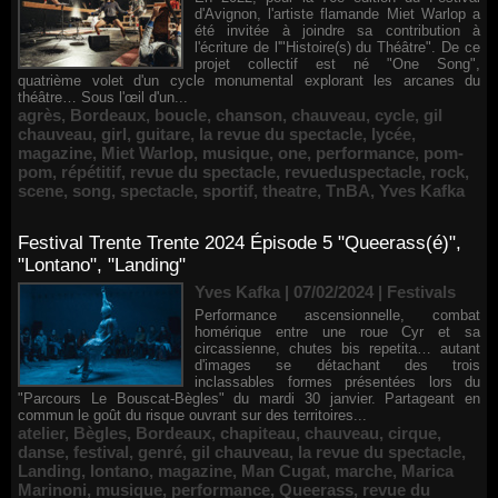
d'Avignon, l'artiste flamande Miet Warlop a
été invitée à joindre sa contribution à
l'écriture de l'"Histoire(s) du Théâtre". De ce
projet collectif est né "One Song",
quatrième volet d'un cycle monumental explorant les arcanes du
théâtre… Sous l'œil d'un...
agrès
,
Bordeaux
,
boucle
,
chanson
,
chauveau
,
cycle
,
gil
chauveau
,
girl
,
guitare
,
la revue du spectacle
,
lycée
,
magazine
,
Miet Warlop
,
musique
,
one
,
performance
,
pom-
pom
,
répétitif
,
revue du spectacle
,
revueduspectacle
,
rock
,
scene
,
song
,
spectacle
,
sportif
,
theatre
,
TnBA
,
Yves Kafka
Festival Trente Trente 2024 Épisode 5 "Queerass(é)",
"Lontano", "Landing"
Yves Kafka | 07/02/2024
|
Festivals
Performance ascensionnelle, combat
homérique entre une roue Cyr et sa
circassienne, chutes bis repetita… autant
d'images se détachant des trois
inclassables formes présentées lors du
"Parcours Le Bouscat-Bègles" du mardi 30 janvier. Partageant en
commun le goût du risque ouvrant sur des territoires...
atelier
,
Bègles
,
Bordeaux
,
chapiteau
,
chauveau
,
cirque
,
danse
,
festival
,
genré
,
gil chauveau
,
la revue du spectacle
,
Landing
,
lontano
,
magazine
,
Man Cugat
,
marche
,
Marica
Marinoni
,
musique
,
performance
,
Queerass
,
revue du