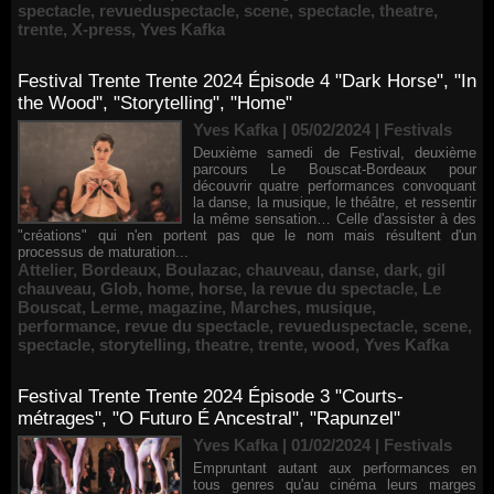
spectacle
,
revueduspectacle
,
scene
,
spectacle
,
theatre
,
trente
,
X-press
,
Yves Kafka
Festival Trente Trente 2024 Épisode 4 "Dark Horse", "In
the Wood", "Storytelling", "Home"
Yves Kafka | 05/02/2024
|
Festivals
Deuxième samedi de Festival, deuxième
parcours Le Bouscat-Bordeaux pour
découvrir quatre performances convoquant
la danse, la musique, le théâtre, et ressentir
la même sensation… Celle d'assister à des
"créations" qui n'en portent pas que le nom mais résultent d'un
processus de maturation...
Attelier
,
Bordeaux
,
Boulazac
,
chauveau
,
danse
,
dark
,
gil
chauveau
,
Glob
,
home
,
horse
,
la revue du spectacle
,
Le
Bouscat
,
Lerme
,
magazine
,
Marches
,
musique
,
performance
,
revue du spectacle
,
revueduspectacle
,
scene
,
spectacle
,
storytelling
,
theatre
,
trente
,
wood
,
Yves Kafka
Festival Trente Trente 2024 Épisode 3 "Courts-
métrages", "O Futuro É Ancestral", "Rapunzel"
Yves Kafka | 01/02/2024
|
Festivals
Empruntant autant aux performances en
tous genres qu'au cinéma leurs marges