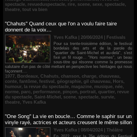
spectacle
,
revueduspectacle
,
rire
,
scene
,
sexe
,
spectacle
,
theatre
,
tout va bien
"Chahuts" Quand ceux que l'on a voulu faire taire
donnent de la voix…
Yves Kafka | 20/06/2024
|
Festivals
Pour sa trente-troisième édition, le festival
bordelais des arts et de la parole du
"quartier de Saint-Michel et au-delà", s'est
fixé un fil rouge… "Hors normes", un beau
sous-titre qui résonne comme la promesse
salutaire d'un pas de côté mettant en perspective les héritages qui nous
façonnent....
1977
,
Bordeaux
,
Chahuts
,
chanson
,
charge
,
chauveau
,
conte
,
fantôme
,
festival
,
géographie
,
gil chauveau
,
Hors
,
humour
,
la revue du spectacle
,
magazine
,
musique
,
née
,
norme
,
parc
,
performance
,
pinçon
,
portrait
,
quartier
,
revue
du spectacle
,
Saint-Michel
,
scene
,
spectacle
,
survie
,
theatre
,
Yves Kafka
"One Song" La vie en boucle… Comme le saphir sur un
vinyle rayé, actrices et acteurs creusent le même sillon
Yves Kafka | 08/04/2024
|
Théâtre
En 2022, pour la 76e édition du Festival