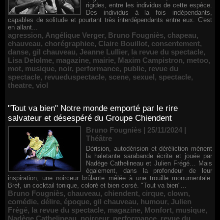
rigides, entre les individus de cette espèce.
Des individus à la fois indépendants,
capables de solitude et pourtant très interdépendants entre eux. C'est
en allant...
agression
,
Angélique Verger
,
Bruno Fougniès
,
chapeau
,
chauveau
,
chorégraphiee
,
Claire Bouillot
,
consentement
,
danse
,
gil chauveau
,
Jeanne Lullier
,
la revue du spectacle
,
Lisa Delolme
,
magazine
,
mairie
,
Maxim Campistron
,
metoo
,
mot
,
musique
,
noir
,
performance
,
public
,
revue du
spectacle
,
revueduspectacle
,
scene
,
sexuel
,
spectacle
,
theatre
,
viol
"Tout va bien" Notre monde emporté par le rire
salvateur et désespéré du Groupe Chiendent
Bruno Fougniès | 25/11/2024
|
Théâtre
Dérision, autodérision et déréliction mènent
la haletante sarabande écrite et jouée par
Nadège Cathelineau et Julien Frégé… Mais
également, dans la profondeur de leur
inspiration, une noirceur brûlante mêlée à une trouille monumentale.
Bref, un cocktail tonique, coloré et bien corsé. "Tout va bien"...
Bruno Fougniès
,
chauveau
,
chiendent
,
cirque
,
clown
,
comédie
,
délire
,
époque
,
gil chauveau
,
humour
,
Julien
Frégé
,
la revue du spectacle
,
magazine
,
Monfort
,
musique
,
Nadège Cathelineau
,
noirceur
,
performance
,
revue du