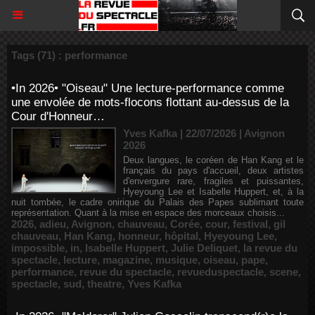
Tags (71) : performance
•In 2026• "Oiseau" Une lecture-performance comme
une envolée de mots-flocons flottant au-dessus de la
Cour d'Honneur…
Yves Kafka | 22/07/2026
|
Avignon
2026
Deux langues, le coréen de Han Kang et le
français du pays d'accueil, deux artistes
d'envergure rare, fragiles et puissantes,
Hyeyoung Lee et Isabelle Huppert, et, à la
nuit tombée, le cadre onirique du Palais des Papes sublimant toute
représentation. Quant à la mise en espace des morceaux choisis...
2026
,
adieu
,
Avignon
,
chauveau
,
Corée
,
cour
,
festival
,
gil
chauveau
,
Han Kang
,
honneur
,
hôpital
,
Hyeyoung Lee
,
impossible
,
in
,
Isabelle Huppert
,
Julie Deliquet
,
la revue du
spectacle
,
lecture
,
magazine
,
musique
,
oiseau
,
pape
,
performance
,
revue du spectacle
,
revueduspectacle
,
scene
,
spectacle
,
sud
,
theatre
,
Yves Kafka