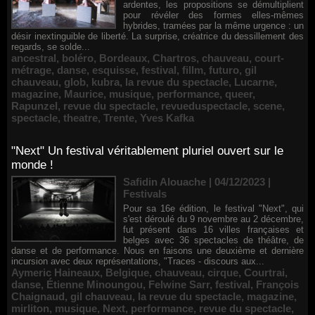
ardentes, les propositions se démultiplient
pour révéler des formes elles-mêmes
hybrides, tramées par la même urgence : un
désir inextinguible de liberté. La surprise, créatrice du dessillement des
regards, se solde...
ancestral
,
boléro
,
Bordeaux
,
Chartros
,
chauveau
,
court-
métrage
,
danse
,
esquisse
,
festival
,
fillm
,
futuro
,
gil
chauveau
,
glob
,
kubra
,
la revue du spectacle
,
Lucarne
,
magazine
,
Maurice
,
musique
,
performance
,
queer
,
Rapunzel
,
revue du spectacle
,
revueduspectacle
,
scene
,
spectacle
,
theatre
,
Trente
,
Yves Kafka
"Next" Un festival véritablement pluriel ouvert sur le
monde !
Safidin Alouache | 04/12/2023
|
Festivals
Pour sa 16e édition, le festival "Next", qui
s'est déroulé du 9 novembre au 2 décembre,
fut présent dans 16 villes françaises et
belges avec 36 spectacles de théâtre, de
danse et de performance. Nous en faisons une deuxième et dernière
incursion avec deux représentations, "Traces - discours aux...
Aymeric Haineaux
,
Belgique
,
chauveau
,
cirque
,
Courtrai
,
danse
,
Étienne Minoungou
,
Felwine Sarr
,
festival
,
François
Chaignaud
,
gil chauveau
,
la revue du spectacle
,
magazine
,
mirliton
,
musique
,
Next
,
performance
,
revue du spectacle
,