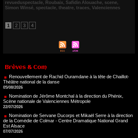
revueduspectacle
,
Roubaix
,
Safidin Alouache
,
scene
,
Simon Winsé
,
spectacle
,
theatre
,
traces
,
Valenciennes
1
2
3
4
Renouvellement de Rachid Ouramdane à la tête de Chaillot-
Théâtre national de la danse
Brèves & Com
05/08/2026
Nomination de Jérôme Montchal à la direction du Phénix,
Scène nationale de Valenciennes Métropole
22/07/2026
Nomination de Servane Ducorps et Mikaël Serre à la direction
de la Comédie de Colmar - Centre Dramatique National Grand
Est Alsace
07/07/2026
Thomas Jolly et Laëtitia Guédon nommés à la direction du
TNP
02/07/2026