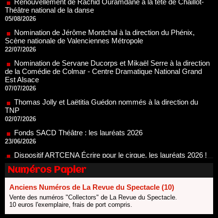
Nomination de Jérôme Montchal à la direction du Phénix,
Scène nationale de Valenciennes Métropole
22/07/2026
Nomination de Servane Ducorps et Mikaël Serre à la direction
de la Comédie de Colmar - Centre Dramatique National Grand
Est Alsace
07/07/2026
Thomas Jolly et Laëtitia Guédon nommés à la direction du
TNP
02/07/2026
Fonds SACD Théâtre : les lauréats 2026
23/06/2026
Dispositif ARTCENA Écrire pour le cirque, les lauréats 2026 !
20/06/2026
Le palmarès des prix SACD 2026
18/06/2026
Numéros Papier
Les 10 lauréats du Fonds Grandes Formes Théâtre 2026
SACD
13/06/2026
Anciens Numéros de La Revue du Spectacle (10)
Vente des numéros "Collectors" de La Revue du Spectacle.
Nomination de Nathalie Garraud et Olivier Saccomano à la
10 euros l'exemplaire, frais de port compris.
direction du Théâtre de Gennevilliers - CDN
13/06/2026