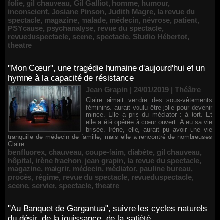
folie
,
gil chauveau
,
Gil Galliot
,
homme
,
humour
,
inconscient
,
Josiane Pinson
,
Judith Magre
,
la revue du
spectacle
,
magazine
,
malade
,
médecin
,
névrose
,
patient
,
PSYcause
,
psychanalyse
,
revue du spectacle
,
revueduspectacle
,
scene
,
spectacle
,
Studio Hébertot
,
theatre
"Mon Cœur", une tragédie humaine d'aujourd'hui et un
hymne à la capacité de résistance
Jean Grapin | 24/01/2019
|
Théâtre
Claire aimait vendre des sous-vêtements
féminins, aurait voulu être jolie pour devenir
mince. Elle a pris du médiator : à tort. Et
elle a été opérée à cœur ouvert. A eu sa vie
brisée. Irène, elle, aurait pu avoir une vie
tranquille de médecin de famille, mais elle a rencontré de nombreuses
Claire...
benfluorex
,
chauveau
,
coupe-faim
,
diabète
,
gil chauveau
,
hôpital
,
irène frachon
,
jean grapin
,
la revue du spectacle
,
magazine
,
maigrir
,
médecin
,
médiator
,
pauline bureau
,
procès
,
régime
,
revue du spectacle
,
revueduspectacle
,
scene
,
servier
,
spectacle
,
theatre
"Au Banquet de Gargantua", suivre les cycles naturels
du désir, de la jouissance, de la satiété