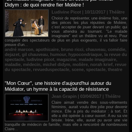
Didym : de quoi rendre fier Molière !
Ludivine Picot | 10/11/2017
|
Théâtre
Choisir de représenter, une énième fois, une
des pièces les plus réputées de Molière,
c’est accepter de jouer devant un public qui
vous attendra au tournant. "Le malade
imaginaire" est un théâtre vu et revu. Pour
conquérir des spectateurs de plus en plus exigeants, il va falloir faire
preuve d’un...
andré marcon
,
apothicaire
,
bruno ricci
,
chauveau
,
comédie
,
dejazet
,
gil chauveau
,
humour
,
hypocondriaque
,
la revue du
spectacle
,
ludivine picot
,
magazine
,
malade imaginaire
,
maladie
,
médecin
,
michel didym
,
molière
,
norah krief
,
revue
du spectacle
,
revueduspectacle
,
scene
,
spectacle
,
theatre
"Mon Cœur", une histoire d'aujourd'hui autour du
Médiator, un hymne à la capacité de résistance
Jean Grapin | 03/04/2017
|
Théâtre
Claire aimait vendre des sous-vêtements
féminins, aurait voulu être jolie pour devenir
mince. Elle a pris du médiator : à tort. Et
elle a été opérée à cœur ouvert. A eu sa vie
brisée. Irène, elle, aurait pu avoir une vie
tranquille de médecin de famille, mais elle a rencontré de nombreuses
Claire...