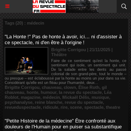
Tags (20) : médecin
"La Honte !" Pas de honte à avoir, ici… ni d'assister à
ce spectacle, ni d'en être à l'origine !
Brigitte Corrigou | 21/11/2025
|
Théâtre
Faire de ce sentiment qu'est la honte, ce
sentiment qui isole, un sentiment qui unit.
De la salade entre les dents au passé
colonial de son grand-père, tout le monde –
ou presque – est éclaboussé par la honte au moins un jour dans sa vie.
Considérant qu'elle est un fléau pour l'humanité, deux...
Brigitte Corrigou
,
chauveau
,
clown
,
Élise Roth
,
gil
chauveau
,
honte
,
humour
,
la revue du spectacle
,
Léa
Roblot
,
magazine
,
médecin
,
Mickaël Délis
,
musique
,
psychanalyse
,
reine blanche
,
revue du spectacle
,
revueduspectacle
,
ridicule
,
rire
,
scene
,
spectacle
,
theatre
"Petite Histoire de la médecine" Être confronté aux
douleurs de l'Humain pour en puiser sa substantifique