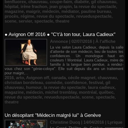
benfluorex
,
chauveau
,
coupe-faim
,
diabète
,
gil chauveau
,
hôpital
,
irène frachon
,
jean grapin
,
la revue du spectacle
,
magazine
,
maigrir
,
médecin
,
médiator
,
pauline bureau
,
procès
,
régime
,
revue du spectacle
,
revueduspectacle
,
scene
,
servier
,
spectacle
,
theatre
● Avignon Off 2016 ● "C’t’à ton tour, Laura Cadieux"
Annonce | 02/07/2016
|
À l'affiche
La vie selon Laura Cadieux, depuis la salle
d’attente de son médecin, lieu de toutes les
confidences. Un monologue haut en
couleurs ! Montréal. Laura Cadieux, mère de
famille à la langue bien pendue, a rendez-
vous chez son "génie-coloye". Elle suit depuis dix ans un traitement
pour maigrir,...
2016
,
arto
,
Avignon off
,
canada
,
cécile magnet
,
chauveau
,
christian bordeleau
,
comédie
,
confidence
,
festival
,
gil
chauveau
,
humour
,
la revue du spectacle
,
laura cadieux
,
magazine
,
médecin
,
michel tremblay
,
montréal
,
québec
,
revue du spectacle
,
revueduspectacle
,
scene
,
spectacle
,
theatre
Un désopilant "Médecin malgré lui" à Genève
Christine Ducq | 14/04/2016
|
Lyrique