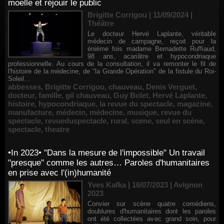
moelle et réjouir le public
Brigitte Corrigou | 11/09/2024
|
Théâtre
Le docteur Hervé Laplante, véritable
médecin de campagne, reçoit pour la
énième fois madame Bernadette Ruffiaud,
98 ans, acariâtre et hypocondriaque
professionnelle. Au cours de la consultation, il va remonter le fil de
l'histoire de la médecine, de "la Grande Opération" de la fistule du Roi-
Soleil...
abbesses
,
Brigitte Corrigou
,
chauveau
,
Denis Verguet
,
docteur
,
famille
,
gil chauveau
,
Guy Bolet
,
Hervé Laplante
,
histoire
,
hypocondriaque
,
la revue du spectacle
,
magazine
,
manufacture
,
médecin
,
médecine
,
musique
,
revue du
spectacle
,
revueduspectacle
,
rural
,
scene
,
seul en scène
,
spectacle
,
theatre
•In 2023• "Dans la mesure de l'impossible" Un travail
"presque" comme les autres… Paroles d'humanitaires
en prise avec l'(in)humanité
Yves Kafka | 16/07/2023
|
Avignon
2023
Convier sur scène quatre comédiens,
doublures d'humanitaires dont les paroles
ont été collectées avec grand soin, pour