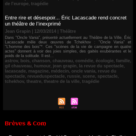
de l'europe
,
tragédie
Entre rire et désespoir... Éric Lacascade rend concret
un théâtre de l’inexprimé
Jean Grapin | 12/03/2014
|
Théâtre
Dans "Oncle Vania", présenté actuellement au Théâtre de la Ville, Éric
Lacascade mêle deux œuvres de Tchekhov : "Oncle Vania" et
"L'homme des bois"*. Ces "scènes de la vie de campagne en quatre
actes" donnent à voir des joies simples, des gaités exubérantes et le
poids de la solitude. Il est...
astrov
,
bois
,
chanson
,
chauveau
,
comédie
,
écologie
,
famille
,
gil chauveau
,
humour
,
jean grapin
,
la revue du spectacle
,
lacascade
,
magazine
,
médecin
,
oncle vania
,
revue du
spectacle
,
revueduspectacle
,
russie
,
scene
,
spectacle
,
tchekhov
,
theatre
,
theatre de la ville
,
tragédie
Renouvellement de Rachid Ouramdane à la tête de Chaillot-
Théâtre national de la danse
Brèves & Com
05/08/2026