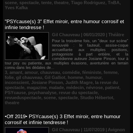
scene
,
spectacle
,
tente
,
theatre
,
Tiago Rodriguez
,
TnBA
,
Yves Kafka
"PSYcause(s) 3" Effet miroir, entre humour corrosif et
infinie tendresse !
Gil Chauveau | 06/01/2020
|
Théâtre
Pour la troisième fois, un "deux sur scène"
renouvelé : le fauteuil, assise-coque
accueillante aux multiples positions,
protagoniste à part entière, et la
comédienne auteure Josiane Pinson, tour à
tour psy ou patiente, aux multiples évasions, aventurière en terrain
connu dans les dédales de...
3
,
amant
,
amour
,
chauveau
,
comédie
,
féministe
,
femme
,
folie
,
gil chauveau
,
Gil Galliot
,
homme
,
humour
,
inconscient
,
Josiane Pinson
,
Judith Magre
,
la revue du
spectacle
,
magazine
,
malade
,
médecin
,
névrose
,
patient
,
PSYcause
,
psychanalyse
,
revue du spectacle
,
revueduspectacle
,
scene
,
spectacle
,
Studio Hébertot
,
theatre
•Off 2019• PSYcause(s) 3 Effet miroir, entre humour
corrosif et infinie tendresse !
Gil Chauveau | 11/07/2019
|
Avignon