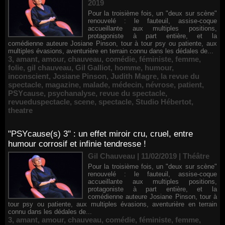
2019
Pour la troisième fois, un "deux sur scène"
renouvelé : le fauteuil, assise-coque
accueillante aux multiples positions,
protagoniste à part entière, et la
comédienne auteure Josiane Pinson, tour à tour psy ou patiente, aux
multiples évasions, aventurière en terrain connu dans les dédales de...
3
,
amant
,
amour
,
chauveau
,
comédie
,
féministe
,
femme
,
folie
,
gil chauveau
,
Gil Galliot
,
homme
,
humour
,
inconscient
,
Josiane Pinson
,
Judith Magre
,
la revue du
spectacle
,
magazine
,
malade
,
médecin
,
névrose
,
patient
,
PSYcause
,
psychanalyse
,
revue du spectacle
,
revueduspectacle
,
scene
,
spectacle
,
Studio Hébertot
,
theatre
"PSYcause(s) 3" : un effet miroir cru, cruel, entre
humour corrosif et infinie tendresse !
Gil Chauveau | 11/02/2019
|
Théâtre
Pour la troisième fois, un "deux sur scène"
renouvelé : le fauteuil, assise-coque
accueillante aux multiples positions,
protagoniste à part entière, et la
comédienne auteure Josiane Pinson, tour à
tour psy ou patiente, aux multiples évasions, aventurière en terrain
connu dans les dédales de...
3
,
amant
,
amour
,
chauveau
,
comédie
,
féministe
,
femme
,