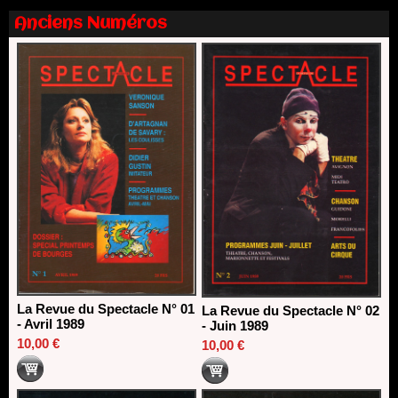
Anciens Numéros
Dispositif SACD Auteurs d'espaces : les lauréats 2026
18/03/2026
La Revue du Spectacle N° 01
La Revue du Spectacle N° 02
- Avril 1989
- Juin 1989
10,00 €
10,00 €