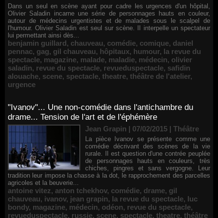
Dans un seul en scène ayant pour cadre les urgences d'un hôpital,
Olivier Saladin incarne une série de personnages hauts en couleur,
autour de médecins urgentistes et de malades sous le scalpel de
l'humour. Olivier Saladin est seul sur scène. Il interpelle un spectateur
lui permettant ainsi dès...
benjamin guillard
,
chauveau
,
comédie
,
comique
,
daniel
pennac
,
gag
,
gil chauveau
,
hôpitaux
,
humour
,
la revue du
spectacle
,
magazine
,
malade
,
maladie
,
médecin
,
olivier
saladin
,
revue du spectacle
,
revueduspectacle
,
safidin
alouache
,
scene
,
spectacle
,
theatre
,
théâtre de l'atelier
,
urgence
"Ivanov"... Une non-comédie dans l'antichambre du
drame... Tension de l'art et de l'éphémère
Jean Grapin | 07/02/2015
|
Théâtre
La pièce Ivanov se présente comme une
comédie décrivant des scènes de la vie
rurale. Il est question d'une contrée peuplée
de personnages hauts en couleurs, très
chiches, pingres et sans vergogne. Leur
tradition leur impose la chasse à la dot, le rapprochement des parcelles
agricoles et la beuverie...
antoine vitez
,
anton tchekhov
,
comédie
,
drame
,
gil
chauveau
,
ivanov
,
jean grapin
,
la revue du spectacle
,
luc
bondy
,
magazine
,
médecin
,
odéon
,
revue du spectacle
,
revueduspectacle
,
russie
,
scene
,
spectacle
,
theatre
,
théâtre