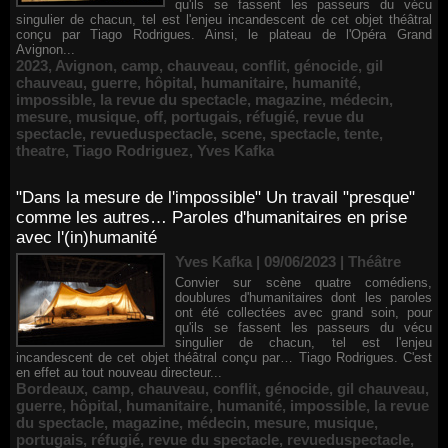
qu'ils se fassent les passeurs du vécu
singulier de chacun, tel est l'enjeu incandescent de cet objet théâtral
conçu par Tiago Rodrigues. Ainsi, le plateau de l'Opéra Grand
Avignon...
2023
,
Avignon
,
camp
,
chauveau
,
conflit
,
génocide
,
gil
chauveau
,
guerre
,
hôpital
,
humanitaire
,
humanité
,
impossible
,
la revue du spectacle
,
magazine
,
médecin
,
mesure
,
musique
,
off
,
portugais
,
réfugié
,
revue du
spectacle
,
revueduspectacle
,
scene
,
spectacle
,
tente
,
theatre
,
Tiago Rodriguez
,
Yves Kafka
"Dans la mesure de l'impossible" Un travail "presque"
comme les autres… Paroles d'humanitaires en prise
avec l'(in)humanité
Yves Kafka | 09/06/2023
|
Théâtre
Convier sur scène quatre comédiens,
doublures d'humanitaires dont les paroles
ont été collectées avec grand soin, pour
qu'ils se fassent les passeurs du vécu
singulier de chacun, tel est l'enjeu
incandescent de cet objet théâtral conçu par… Tiago Rodrigues. C'est
en effet au tout nouveau directeur...
Bordeaux
,
camp
,
chauveau
,
conflit
,
génocide
,
gil chauveau
,
guerre
,
hôpital
,
humanitaire
,
humanité
,
impossible
,
la revue
du spectacle
,
magazine
,
médecin
,
mesure
,
musique
,
portugais
,
réfugié
,
revue du spectacle
,
revueduspectacle
,