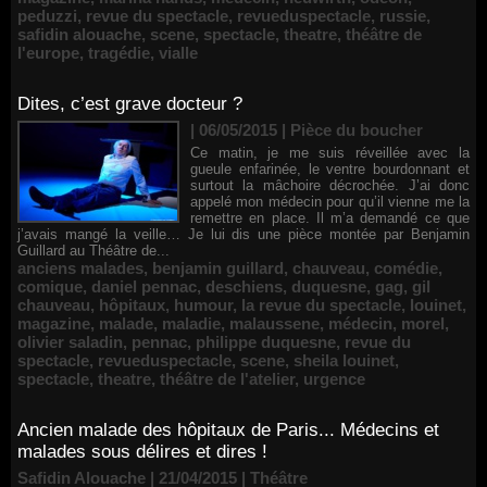
peduzzi
,
revue du spectacle
,
revueduspectacle
,
russie
,
safidin alouache
,
scene
,
spectacle
,
theatre
,
théâtre de
l'europe
,
tragédie
,
vialle
Dites, c’est grave docteur ?
| 06/05/2015
|
Pièce du boucher
Ce matin, je me suis réveillée avec la
gueule enfarinée, le ventre bourdonnant et
surtout la mâchoire décrochée. J’ai donc
appelé mon médecin pour qu’il vienne me la
remettre en place. Il m’a demandé ce que
j’avais mangé la veille… Je lui dis une pièce montée par Benjamin
Guillard au Théâtre de...
anciens malades
,
benjamin guillard
,
chauveau
,
comédie
,
comique
,
daniel pennac
,
deschiens
,
duquesne
,
gag
,
gil
chauveau
,
hôpitaux
,
humour
,
la revue du spectacle
,
louinet
,
magazine
,
malade
,
maladie
,
malaussene
,
médecin
,
morel
,
olivier saladin
,
pennac
,
philippe duquesne
,
revue du
spectacle
,
revueduspectacle
,
scene
,
sheila louinet
,
spectacle
,
theatre
,
théâtre de l'atelier
,
urgence
Ancien malade des hôpitaux de Paris... Médecins et
malades sous délires et dires !
Safidin Alouache | 21/04/2015
|
Théâtre