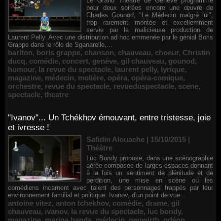
Le Grand Théâtre de Genève programme
pour deux soirées encore une œuvre de
Charles Gounod, "Le Médecin malgré lui",
trop rarement montée et excellemment
servie par la malicieuse production de
Laurent Pelly. Avec une distribution ad hoc emmenée par le génial Boris
Grappe dans le rôle de Sganarelle,...
bariton
,
boris grappe
,
chanson
,
chauveau
,
choeur
,
Christin
ducq
,
comédie
,
concert
,
genève
,
gil chauveau
,
gounod
,
humour
,
la revue du spectacle
,
laurent pelly
,
lyrique
,
magazine
,
médecin
,
molière
,
opéra
,
opéra-comique
,
orchestre
,
revue du spectacle
,
revueduspectacle
,
scene
,
spectacle
,
theatre
"Ivanov"... Un Tchékhov émouvant, entre tristesse, joie
et ivresse !
Safidin Alouache | 15/10/2015
|
Théâtre
Luc Bondy propose, dans une scénographie
aérée composée de larges espaces donnant
à la fois un sentiment de plénitude et de
perdition, une mise en scène où les
comédiens incarnent avec talent des personnages frappés par leur
environnement familial et politique. Ivanov, d'un point de vue...
antoine vitez
,
anton tchekhov
,
comédie
,
drame
,
gil
chauveau
,
ivanov
,
la revue du spectacle
,
luc bondy
,
magazine
,
marina hands
,
médecin
,
neuwirth
,
odéon
,