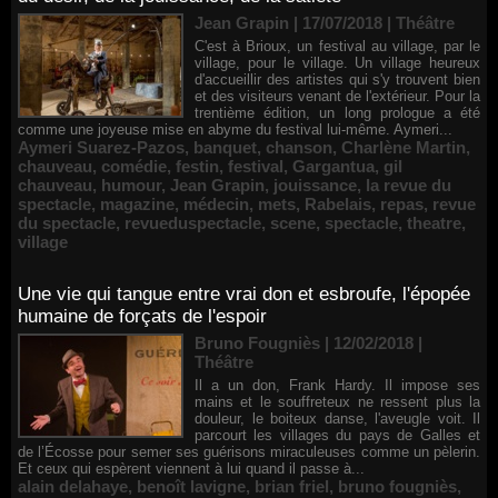
Jean Grapin | 17/07/2018
|
Théâtre
C'est à Brioux, un festival au village, par le
village, pour le village. Un village heureux
d'accueillir des artistes qui s'y trouvent bien
et des visiteurs venant de l'extérieur. Pour la
trentième édition, un long prologue a été
comme une joyeuse mise en abyme du festival lui-même. Aymeri...
Aymeri Suarez-Pazos
,
banquet
,
chanson
,
Charlène Martin
,
chauveau
,
comédie
,
festin
,
festival
,
Gargantua
,
gil
chauveau
,
humour
,
Jean Grapin
,
jouissance
,
la revue du
spectacle
,
magazine
,
médecin
,
mets
,
Rabelais
,
repas
,
revue
du spectacle
,
revueduspectacle
,
scene
,
spectacle
,
theatre
,
village
Une vie qui tangue entre vrai don et esbroufe, l'épopée
humaine de forçats de l'espoir
Bruno Fougniès | 12/02/2018
|
Théâtre
Il a un don, Frank Hardy. Il impose ses
mains et le souffreteux ne ressent plus la
douleur, le boiteux danse, l'aveugle voit. Il
parcourt les villages du pays de Galles et
de l’Écosse pour semer ses guérisons miraculeuses comme un pèlerin.
Et ceux qui espèrent viennent à lui quand il passe à...
alain delahaye
,
benoît lavigne
,
brian friel
,
bruno fougniès
,