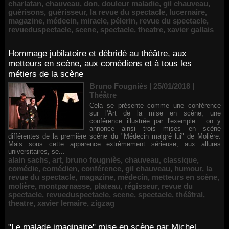
charlatan
,
chauveau
,
don
,
douleur maladie
,
gil chauveau
,
guérisons
,
guérisseur
,
la revue du spectacle
,
lucernaire
,
magazine
,
médecin
,
miracle
,
pélerin
,
revue du spectacle
,
revueduspectacle
,
scene
,
spectacle
,
theatre
,
xavier gallais
Hommage jubilatoire et débridé au théâtre, aux
metteurs en scène, aux comédiens et à tous les
métiers de la scène
Bruno Fougniès | 25/01/2018
|
Théâtre
Cela se présente comme une conférence
sur l'Art de la mise en scène, une
conférence illustrée par l'exemple : on y
annonce ainsi trois mises en scène
différentes de la première scène du "Médecin malgré lui" de Molière.
Mais sous cette apparence extrêmement sérieuse, aux allures
universitaires, se...
alain sachs
,
art
,
bruno fougniès
,
chauveau
,
classique
,
comédie
,
comédien
,
conférence
,
gil chauveau
,
humour
,
la
revue du spectacle
,
magazine
,
médecin
,
metteurs en scène
,
molière
,
montparnasse
,
plateau
,
régisseur
,
revue du
spectacle
,
revueduspectacle
,
scene
,
spectacle
,
théâtral
,
theatre
,
xavier lemaire
,
zigzag
"Le malade imaginaire" mise en scène par Michel