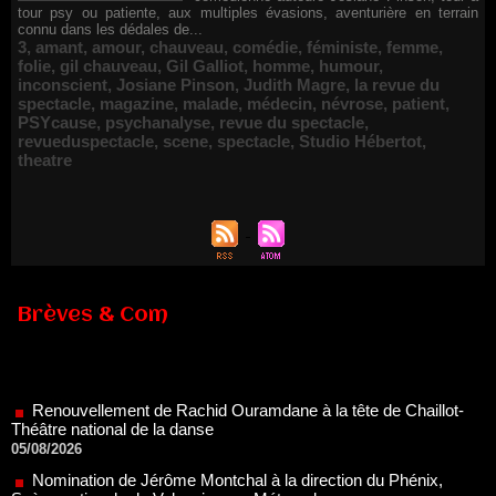
tour psy ou patiente, aux multiples évasions, aventurière en terrain
connu dans les dédales de...
3
,
amant
,
amour
,
chauveau
,
comédie
,
féministe
,
femme
,
folie
,
gil chauveau
,
Gil Galliot
,
homme
,
humour
,
inconscient
,
Josiane Pinson
,
Judith Magre
,
la revue du
spectacle
,
magazine
,
malade
,
médecin
,
névrose
,
patient
,
PSYcause
,
psychanalyse
,
revue du spectacle
,
revueduspectacle
,
scene
,
spectacle
,
Studio Hébertot
,
theatre
Brèves & Com
Renouvellement de Rachid Ouramdane à la tête de Chaillot-
Théâtre national de la danse
05/08/2026
Nomination de Jérôme Montchal à la direction du Phénix,
Scène nationale de Valenciennes Métropole
22/07/2026