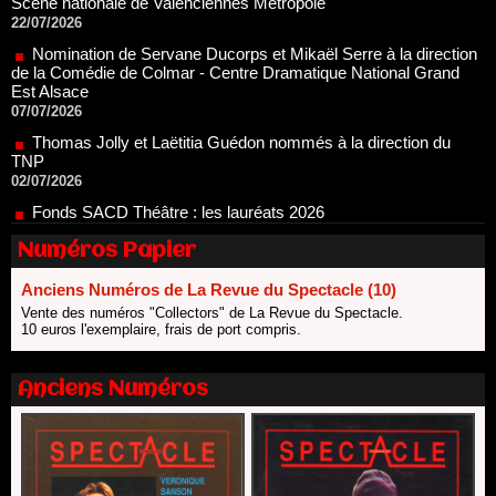
Nomination de Servane Ducorps et Mikaël Serre à la direction
de la Comédie de Colmar - Centre Dramatique National Grand
Est Alsace
07/07/2026
Thomas Jolly et Laëtitia Guédon nommés à la direction du
TNP
02/07/2026
Fonds SACD Théâtre : les lauréats 2026
23/06/2026
Dispositif ARTCENA Écrire pour le cirque, les lauréats 2026 !
20/06/2026
Numéros Papier
Le palmarès des prix SACD 2026
18/06/2026
Anciens Numéros de La Revue du Spectacle (10)
Vente des numéros "Collectors" de La Revue du Spectacle.
Les 10 lauréats du Fonds Grandes Formes Théâtre 2026
10 euros l'exemplaire, frais de port compris.
SACD
13/06/2026
Anciens Numéros
Nomination de Nathalie Garraud et Olivier Saccomano à la
direction du Théâtre de Gennevilliers - CDN
13/06/2026
Dispositif SACD Auteurs d'espaces : les lauréats 2026
18/03/2026