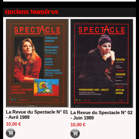
13/06/2026
Nomination de Nathalie Garraud et Olivier Saccomano à la
Anciens Numéros
direction du Théâtre de Gennevilliers - CDN
13/06/2026
Dispositif SACD Auteurs d'espaces : les lauréats 2026
18/03/2026
La Revue du Spectacle N° 01
La Revue du Spectacle N° 02
- Avril 1989
- Juin 1989
10,00 €
10,00 €