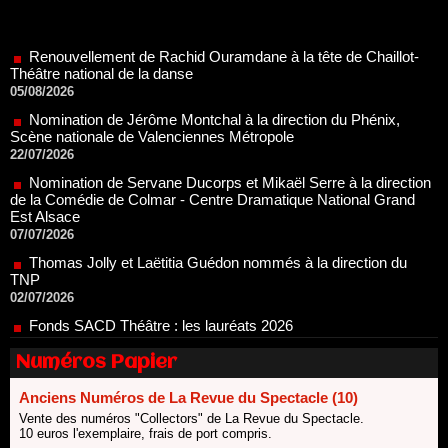
Renouvellement de Rachid Ouramdane à la tête de Chaillot-
Théâtre national de la danse
05/08/2026
Nomination de Jérôme Montchal à la direction du Phénix,
Scène nationale de Valenciennes Métropole
22/07/2026
Nomination de Servane Ducorps et Mikaël Serre à la direction
de la Comédie de Colmar - Centre Dramatique National Grand
Est Alsace
07/07/2026
Thomas Jolly et Laëtitia Guédon nommés à la direction du
TNP
02/07/2026
Fonds SACD Théâtre : les lauréats 2026
23/06/2026
Dispositif ARTCENA Écrire pour le cirque, les lauréats 2026 !
20/06/2026
Numéros Papier
Le palmarès des prix SACD 2026
18/06/2026
Anciens Numéros de La Revue du Spectacle (10)
Vente des numéros "Collectors" de La Revue du Spectacle.
Les 10 lauréats du Fonds Grandes Formes Théâtre 2026
10 euros l'exemplaire, frais de port compris.
SACD