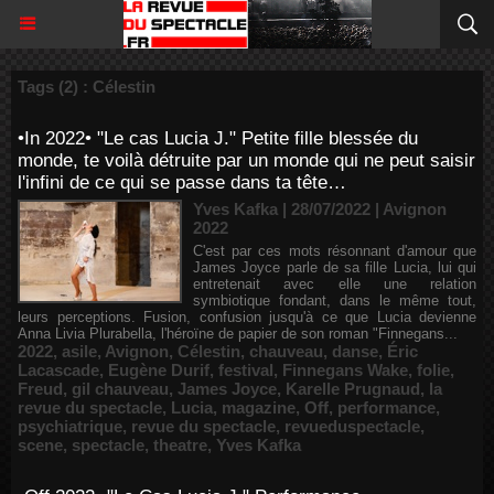
Tags (2) : Célestin
•In 2022• "Le cas Lucia J." Petite fille blessée du
monde, te voilà détruite par un monde qui ne peut saisir
l'infini de ce qui se passe dans ta tête…
Yves Kafka | 28/07/2022
|
Avignon
2022
C'est par ces mots résonnant d'amour que
James Joyce parle de sa fille Lucia, lui qui
entretenait avec elle une relation
symbiotique fondant, dans le même tout,
leurs perceptions. Fusion, confusion jusqu'à ce que Lucia devienne
Anna Livia Plurabella, l'héroïne de papier de son roman "Finnegans...
2022
,
asile
,
Avignon
,
Célestin
,
chauveau
,
danse
,
Éric
Lacascade
,
Eugène Durif
,
festival
,
Finnegans Wake
,
folie
,
Freud
,
gil chauveau
,
James Joyce
,
Karelle Prugnaud
,
la
revue du spectacle
,
Lucia
,
magazine
,
Off
,
performance
,
psychiatrique
,
revue du spectacle
,
revueduspectacle
,
scene
,
spectacle
,
theatre
,
Yves Kafka