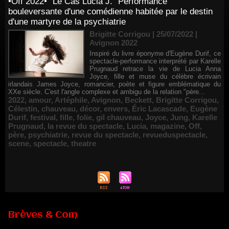
•Off 2022• "Le Cas Lucia J." Performance
bouleversante d'une comédienne habitée par le destin
d'une martyre de la psychiatrie
Brigitte Corrigou | 25/07/2022
|
Avignon 2022
Inspiré du livre éponyme d'Eugène Durif, ce
spectacle-performance interprété par Karelle
Prugnaud retrace la vie de Lucia Anna
Joyce, fille et muse du célèbre écrivain
irlandais James Joyce, romancier, poète et figure emblématique du
XXe siècle. C'est l'angle complexe et ambigu de la relation "père...
2022
,
amour
,
Artéphile
,
Avignon
,
Beckett
,
Brigitte Corrigou
,
Célestin
,
chauveau
,
décor
,
envers
,
Éric Lacascade
,
Eugène
Durif
,
festival
,
fille
,
folie
,
gil chauveau
,
Joyce
,
Jung
,
Karelle
Prugnaud
,
la revue du spectacle
,
Lucia
,
magazine
,
Off
,
père
,
psychiatrie
,
revue du spectacle
,
revueduspectacle
,
scene
,
spectacle
,
theatre
Brèves & Com