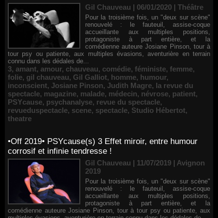
Gil Chauveau | 06/01/2020
|
Théâtre
Pour la troisième fois, un "deux sur scène"
renouvelé : le fauteuil, assise-coque
accueillante aux multiples positions,
protagoniste à part entière, et la
comédienne auteure Josiane Pinson, tour à
tour psy ou patiente, aux multiples évasions, aventurière en terrain
connu dans les dédales de...
3
,
amant
,
amour
,
chauveau
,
comédie
,
féministe
,
femme
,
folie
,
gil chauveau
,
Gil Galliot
,
homme
,
humour
,
inconscient
,
Josiane Pinson
,
Judith Magre
,
la revue du
spectacle
,
magazine
,
malade
,
médecin
,
névrose
,
patient
,
PSYcause
,
psychanalyse
,
revue du spectacle
,
revueduspectacle
,
scene
,
spectacle
,
Studio Hébertot
,
theatre
•Off 2019• PSYcause(s) 3 Effet miroir, entre humour
corrosif et infinie tendresse !
Gil Chauveau | 11/07/2019
|
Avignon
2019
Pour la troisième fois, un "deux sur scène"
renouvelé : le fauteuil, assise-coque
accueillante aux multiples positions,
protagoniste à part entière, et la
comédienne auteure Josiane Pinson, tour à tour psy ou patiente, aux
multiples évasions, aventurière en terrain connu dans les dédales de...