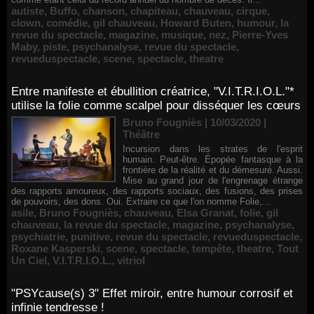
autiste
,
Buffo
,
chanson
,
chapiteau
,
chauveau
,
cirque
,
clown
,
comédie
,
gil chauveau
,
Howard Buten
,
humour
,
la
revue du spectacle
,
magazine
,
musique
,
nez
,
Pierre-Yves
Maby
,
piste
,
psychanalyse
,
revue du spectacle
,
revueduspectacle
,
scene
,
spectacle
,
theatre
Entre manifeste et ébullition créatrice, "V.I.T.R.I.O.L."*
utilise la folie comme scalpel pour disséquer les cœurs
Bruno Fougniès | 10/03/2020
|
Théâtre
Incursion dans les strates de l'esprit
humain. Peut-être. Épopée fantasque à la
frontière de la réalité et du démesuré. Aussi.
Mise au grand jour de l'engrenage étrange
des rapports amoureux, des rapports sociaux, des fusions, des prises
de pouvoirs, des dons. Oui. Extraire ce que l'on nomme Folie,...
asile
,
Bruno Fougniès
,
chauveau
,
Elsa Granat
,
folie
,
gil
chauveau
,
la revue du spectacle
,
magazine
,
psychanalyse
,
psychiatrie
,
punitive
,
revue du spectacle
,
revueduspectacle
,
Roxane Kasperski
,
scene
,
spectacle
,
tempête
,
theatre
,
Tout
Un Ciel
,
V.I.T.R.I.O.L.
,
vitriol
"PSYcause(s) 3" Effet miroir, entre humour corrosif et
infinie tendresse !