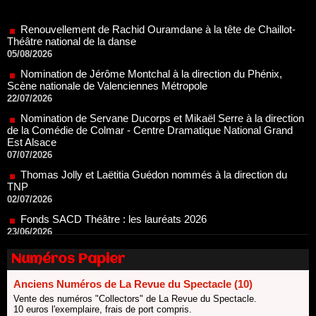
Théâtre national de la danse
05/08/2026
Nomination de Jérôme Montchal à la direction du Phénix,
Scène nationale de Valenciennes Métropole
22/07/2026
Nomination de Servane Ducorps et Mikaël Serre à la direction
de la Comédie de Colmar - Centre Dramatique National Grand
Est Alsace
07/07/2026
Thomas Jolly et Laëtitia Guédon nommés à la direction du
TNP
02/07/2026
Fonds SACD Théâtre : les lauréats 2026
23/06/2026
Dispositif ARTCENA Écrire pour le cirque, les lauréats 2026 !
20/06/2026
Le palmarès des prix SACD 2026
Numéros Papier
18/06/2026
Anciens Numéros de La Revue du Spectacle (10)
Les 10 lauréats du Fonds Grandes Formes Théâtre 2026
SACD
Vente des numéros "Collectors" de La Revue du Spectacle.
13/06/2026
10 euros l'exemplaire, frais de port compris.