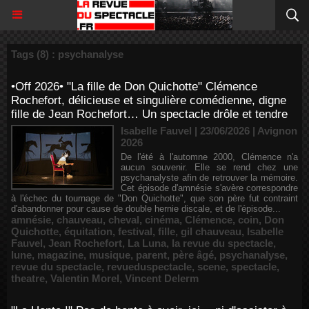
Tags (8) : psychanalyse
•Off 2026• "La fille de Don Quichotte" Clémence
Rochefort, délicieuse et singulière comédienne, digne
fille de Jean Rochefort… Un spectacle drôle et tendre
Isabelle Fauvel | 23/06/2026
|
Avignon
2026
De l'été à l'automne 2000, Clémence n'a
aucun souvenir. Elle se rend chez une
psychanalyste afin de retrouver la mémoire.
Cet épisode d'amnésie s'avère correspondre
à l'échec du tournage de "Don Quichotte", que son père fut contraint
d'abandonner pour cause de double hernie discale, et de l'épisode...
amnésie
,
chauveau
,
cheval
,
cinéma
,
Clémence
,
coin
,
Don
Quichotte
,
équitation
,
festival
,
fille
,
gil chauveau
,
Isabelle
Fauvel
,
Jean Rochefort
,
La Luna
,
la revue du spectacle
,
lune
,
magazine
,
musique
,
parent
,
père âgé
,
psychanalyse
,
revue du spectacle
,
revueduspectacle
,
scene
,
spectacle
,
theatre
,
Valentin Morel
,
Vincent Delerm