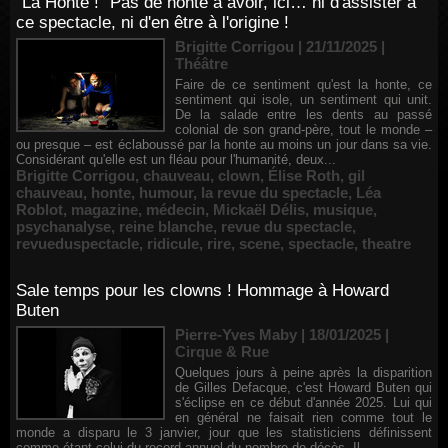
"La Honte !" Pas de honte à avoir, ici… ni d'assister à
ce spectacle, ni d'en être à l'origine !
Brigitte Corrigou | 21/11/2025
|
Théâtre
Faire de ce sentiment qu'est la honte, ce
sentiment qui isole, un sentiment qui unit.
De la salade entre les dents au passé
colonial de son grand-père, tout le monde –
ou presque – est éclaboussé par la honte au moins un jour dans sa vie.
Considérant qu'elle est un fléau pour l'humanité, deux...
Brigitte Corrigou
,
chauveau
,
clown
,
Élise Roth
,
gil
chauveau
,
honte
,
humour
,
la revue du spectacle
,
Léa
Roblot
,
magazine
,
médecin
,
Mickaël Délis
,
musique
,
psychanalyse
,
reine blanche
,
revue du spectacle
,
revueduspectacle
,
ridicule
,
rire
,
scene
,
spectacle
,
theatre
Sale temps pour les clowns ! Hommage à Howard
Buten
Pierre-Yves Maby | 18/01/2025
|
Cirque & Rue
Quelques jours à peine après la disparition
de Gilles Defacque, c'est Howard Buten qui
s'éclipse en ce début d'année 2025. Lui qui
en général ne faisait rien comme tout le
monde a disparu le 3 janvier, jour que les statisticiens définissent
comme étant celui du record annuel du nombre de décès. Il...