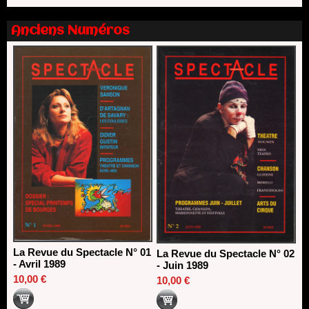
Nomination de Nathalie Garraud et Olivier Saccomano à la
direction du Théâtre de Gennevilliers - CDN
Anciens Numéros
13/06/2026
Dispositif SACD Auteurs d'espaces : les lauréats 2026
18/03/2026
La Revue du Spectacle N° 01
La Revue du Spectacle N° 02
- Avril 1989
- Juin 1989
10,00 €
10,00 €