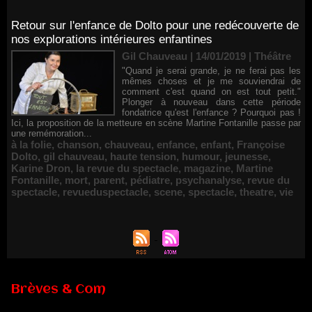
Retour sur l'enfance de Dolto pour une redécouverte de
nos explorations intérieures enfantines
Gil Chauveau | 14/01/2019
|
Théâtre
"Quand je serai grande, je ne ferai pas les
mêmes choses et je me souviendrai de
comment c'est quand on est tout petit."
Plonger à nouveau dans cette période
fondatrice qu'est l'enfance ? Pourquoi pas !
Ici, la proposition de la metteure en scène Martine Fontanille passe par
une remémoration...
à la folie
,
chanson
,
chauveau
,
enfance
,
enfant
,
Françoise
Dolto
,
gil chauveau
,
haute tension
,
humour
,
jeunesse
,
Karine Dron
,
la revue du spectacle
,
magazine
,
Martine
Fontanille
,
mort
,
parent
,
pédiatre
,
psychanalyse
,
revue du
spectacle
,
revueduspectacle
,
scene
,
spectacle
,
theatre
,
vie
Brèves & Com
Renouvellement de Rachid Ouramdane à la tête de Chaillot-