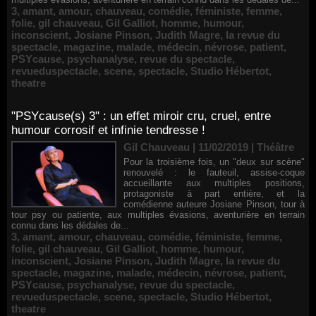
3
,
amant
,
amour
,
chauveau
,
comédie
,
féministe
,
femme
,
folie
,
gil chauveau
,
Gil Galliot
,
homme
,
humour
,
inconscient
,
Josiane Pinson
,
Judith Magre
,
la revue du
spectacle
,
magazine
,
malade
,
médecin
,
névrose
,
patient
,
PSYcause
,
psychanalyse
,
revue du spectacle
,
revueduspectacle
,
scene
,
spectacle
,
Studio Hébertot
,
theatre
"PSYcause(s) 3" : un effet miroir cru, cruel, entre
humour corrosif et infinie tendresse !
Gil Chauveau | 11/02/2019
|
Théâtre
Pour la troisième fois, un "deux sur scène"
renouvelé : le fauteuil, assise-coque
accueillante aux multiples positions,
protagoniste à part entière, et la
comédienne auteure Josiane Pinson, tour à
tour psy ou patiente, aux multiples évasions, aventurière en terrain
connu dans les dédales de...
3
,
amant
,
amour
,
chauveau
,
comédie
,
féministe
,
femme
,
folie
,
gil chauveau
,
Gil Galliot
,
homme
,
humour
,
inconscient
,
Josiane Pinson
,
Judith Magre
,
la revue du
spectacle
,
magazine
,
malade
,
médecin
,
névrose
,
patient
,
PSYcause
,
psychanalyse
,
revue du spectacle
,
revueduspectacle
,
scene
,
spectacle
,
Studio Hébertot
,
theatre