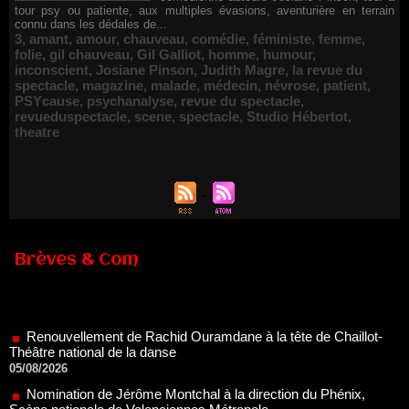
tour psy ou patiente, aux multiples évasions, aventurière en terrain
connu dans les dédales de...
3
,
amant
,
amour
,
chauveau
,
comédie
,
féministe
,
femme
,
folie
,
gil chauveau
,
Gil Galliot
,
homme
,
humour
,
inconscient
,
Josiane Pinson
,
Judith Magre
,
la revue du
spectacle
,
magazine
,
malade
,
médecin
,
névrose
,
patient
,
PSYcause
,
psychanalyse
,
revue du spectacle
,
revueduspectacle
,
scene
,
spectacle
,
Studio Hébertot
,
theatre
Brèves & Com
Renouvellement de Rachid Ouramdane à la tête de Chaillot-
Théâtre national de la danse
05/08/2026
Nomination de Jérôme Montchal à la direction du Phénix,
Scène nationale de Valenciennes Métropole
22/07/2026