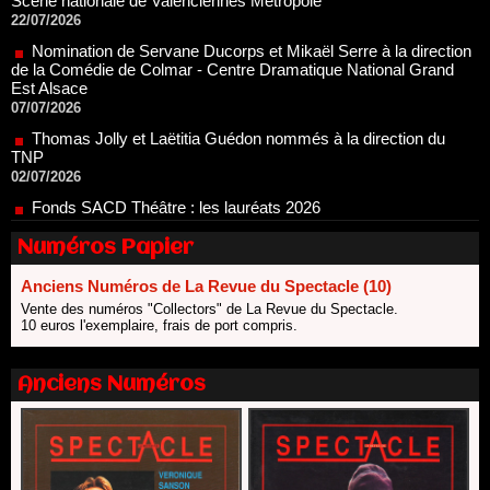
Nomination de Servane Ducorps et Mikaël Serre à la direction
de la Comédie de Colmar - Centre Dramatique National Grand
Est Alsace
07/07/2026
Thomas Jolly et Laëtitia Guédon nommés à la direction du
TNP
02/07/2026
Fonds SACD Théâtre : les lauréats 2026
23/06/2026
Dispositif ARTCENA Écrire pour le cirque, les lauréats 2026 !
20/06/2026
Numéros Papier
Le palmarès des prix SACD 2026
18/06/2026
Anciens Numéros de La Revue du Spectacle (10)
Vente des numéros "Collectors" de La Revue du Spectacle.
Les 10 lauréats du Fonds Grandes Formes Théâtre 2026
10 euros l'exemplaire, frais de port compris.
SACD
13/06/2026
Nomination de Nathalie Garraud et Olivier Saccomano à la
Anciens Numéros
direction du Théâtre de Gennevilliers - CDN
13/06/2026
Dispositif SACD Auteurs d'espaces : les lauréats 2026
18/03/2026