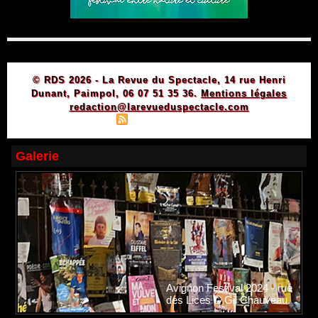
© RDS 2026 - La Revue du Spectacle, 14 rue Henri
Dunant, Paimpol, 06 07 51 35 36.
Mentions légales
redaction@larevueduspectacle.com
|
|
Plan du site
Syndication
Powered by WM
Galerie
Avignon Festival 2024 - rue
des Lices © Gil Chauveau.