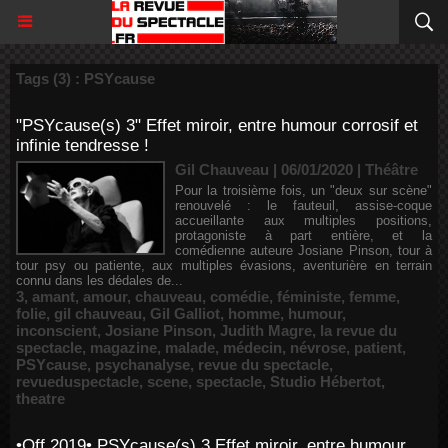
Tags (3) : PSYcause
"PSYcause(s) 3" Effet miroir, entre humour corrosif et
infinie tendresse !
Gil Chauveau | 06/01/2020
|
Théâtre
Pour la troisième fois, un "deux sur scène"
renouvelé : le fauteuil, assise-coque
accueillante aux multiples positions,
protagoniste à part entière, et la
comédienne auteure Josiane Pinson, tour à
tour psy ou patiente, aux multiples évasions, aventurière en terrain
connu dans les dédales de...
3
,
amant
,
amour
,
chauveau
,
comédie
,
féministe
,
femme
,
folie
,
gil chauveau
,
Gil Galliot
,
homme
,
humour
,
inconscient
,
Josiane Pinson
,
Judith Magre
,
la revue du
spectacle
,
magazine
,
malade
,
médecin
,
névrose
,
patient
,
PSYcause
,
psychanalyse
,
revue du spectacle
,
revueduspectacle
,
scene
,
spectacle
,
Studio Hébertot
,
theatre
•Off 2019• PSYcause(s) 3 Effet miroir, entre humour