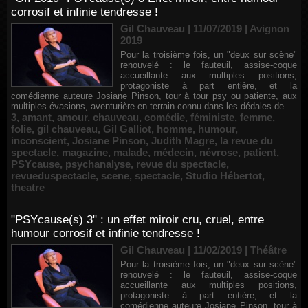
corrosif et infinie tendresse !
Gil Chauveau | 11/07/2019
|
Avignon
2019
Pour la troisième fois, un "deux sur scène"
renouvelé : le fauteuil, assise-coque
accueillante aux multiples positions,
protagoniste à part entière, et la
comédienne auteure Josiane Pinson, tour à tour psy ou patiente, aux
multiples évasions, aventurière en terrain connu dans les dédales de...
3
,
amant
,
amour
,
chauveau
,
comédie
,
féministe
,
femme
,
folie
,
gil chauveau
,
Gil Galliot
,
homme
,
humour
,
inconscient
,
Josiane Pinson
,
Judith Magre
,
la revue du
spectacle
,
magazine
,
malade
,
médecin
,
névrose
,
patient
,
PSYcause
,
psychanalyse
,
revue du spectacle
,
revueduspectacle
,
scene
,
spectacle
,
Studio Hébertot
,
theatre
"PSYcause(s) 3" : un effet miroir cru, cruel, entre
humour corrosif et infinie tendresse !
Gil Chauveau | 11/02/2019
|
Théâtre
Pour la troisième fois, un "deux sur scène"
renouvelé : le fauteuil, assise-coque
accueillante aux multiples positions,
protagoniste à part entière, et la
comédienne auteure Josiane Pinson, tour à