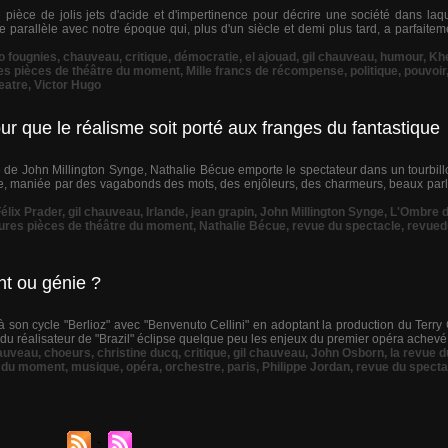
 pièce de jolis jets d'acide et d'impertinence pour décrire une société dans laq
e le parallèle avec notre époque qui, plus d'un siècle et demi plus tard, a parfai
o fougnies
,
chauveau
,
critique
,
démocratie
,
el ajouad
,
gil chauveau
,
humour
,
Khe
es pièces de théâtre du moment
,
Mille francs de récompense
,
politique
,
pouvoir
eatre
,
Victor Hugo
ur que le réalisme soit porté aux franges du fantastique
 de John Millington Synge, Nathalie Bécue emporte le spectateur dans un tourbill
e, maniée par des vagabonds des mots, des enjôleurs, des charmeurs, beaux parle
élix Prader
,
gil chauveau
,
Irlande
,
jean grapin
,
John Millington Synge
,
L'Ombre de
eures pièces de théâtre du moment
,
Nathalie Bécue
,
revue du spectacle
,
revued
nt ou génie ?
 son cycle "Berlioz" avec "Benvenuto Cellini" en adoptant la production du Terry
 du réalisateur de "Brazil" éclipse quelque peu les enjeux du premier opéra achevé
auveau
,
choeurs
,
christine ducq
,
critique
,
gil chauveau
,
John Osborn
,
la revue 
e du moment
,
musique
,
opéra
,
orchestre
,
paris
,
Philippe Jordan
,
revue du specta