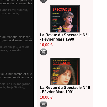
 un artiste singulier qui
sonate dans toutes les
,
Hans Peter
,
humour
,
 du spectacle
,
La Revue du Spectacle N° 1
ne de Marjorie Nakache),
- Février Mars 1990
it groupe d’amies qui se
10,00 €
n Grapin
,
jeu
,
la revue
rêves
,
revue du
que la nuit tombe et que
des paroles anodines dans
acle
,
Le Fils
,
magazine
,
La Revue du Spectacle N° 6
acle
,
Terje Sinding
,
- Février Mars 1991
10,00 €