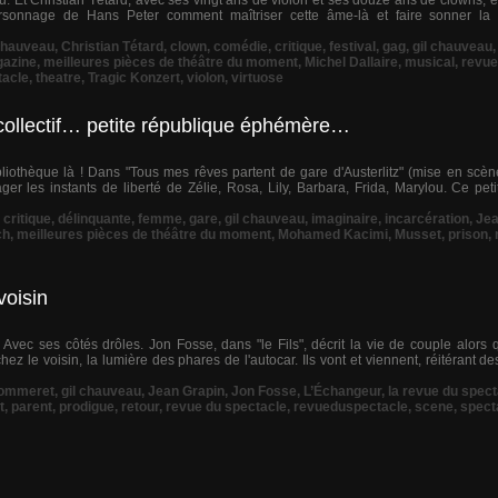
. Et Christian Têtard, avec ses vingt ans de violon et ses douze ans de clowns, est
rsonnage de Hans Peter comment maîtriser cette âme-là et faire sonner la 
hauveau
,
Christian Tétard
,
clown
,
comédie
,
critique
,
festival
,
gag
,
gil chauveau
azine
,
meilleures pièces de théâtre du moment
,
Michel Dallaire
,
musical
,
revue
tacle
,
theatre
,
Tragic Konzert
,
violon
,
virtuose
collectif… petite république éphémère…
bliothèque là ! Dans "Tous mes rêves partent de gare d'Austerlitz" (mise en scè
r les instants de liberté de Zélie, Rosa, Lily, Barbara, Frida, Marylou. Ce pet
,
critique
,
délinquante
,
femme
,
gare
,
gil chauveau
,
imaginaire
,
incarcération
,
Jea
ch
,
meilleures pièces de théâtre du moment
,
Mohamed Kacimi
,
Musset
,
prison
,
voisin
Avec ses côtés drôles. Jon Fosse, dans "le Fils", décrit la vie de couple alors 
hez le voisin, la lumière des phares de l'autocar. Ils vont et viennent, réitérant 
Pommeret
,
gil chauveau
,
Jean Grapin
,
Jon Fosse
,
L’Échangeur
,
la revue du spect
t
,
parent
,
prodigue
,
retour
,
revue du spectacle
,
revueduspectacle
,
scene
,
spect