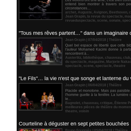
Les violons ont une âme, c'est bien connu
entend bien montrer à travers son pe
circonstances....
archet
,
Auguste
,
Avignon
,
Beethoven
,
c
Jean Grapin
,
la revue du spectacle
,
mag
revueduspectacle
,
scene
,
sonate
,
spec
"Tous mes rêves partent…" dans un imaginaire 
Jean Grapin | 07/04/2018
|
Théâtre
Quel bel espace de liberté que cette bi
l'auteur Mohamed Kacimi donne à partage
rencontrent à...
Austerlitz
,
bibliothèque
,
chauveau
,
club
du spectacle
,
magazine
,
Marjorie Naka
spectacle
,
scene
,
spectacle
,
theatre
"Le Fils"… la vie n'est que songe et lanterne du 
Jean Grapin | 06/04/2018
|
Théâtre
Placide et monotone. Mais pas paisible. 
l'homme guette à la fenêtre. La lumière c
le...
Bagnolet
,
chauveau
,
critique
,
Étienne 
meilleures pièces de théâtre du momen
theatre
,
voisin
Courteline à déguster en sept petites bouchées
Bruno Fougniès | 05/04/2018
|
Théâtre