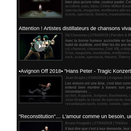
bien plus qu'une robe, couleur pastel. Cet
accident
,
auto
,
bijou
,
Céline Milliat-Bau
spectacle
,
magazine
,
meilleures pièce
scene
,
spectacle
,
theatre
,
traumatisme
Attention ! Artistes distillateurs de chansons vi
Gil Chauveau | 27/04/2019
|
Paroles & 
Avec la bonne humeur accrochée en bando
habit de duettiste, vont fêter les dix ans 
cd
,
chanson
,
chauveau
,
Ciné XIII
,
critiq
Cros
,
magazine
,
mandoline
,
meilleures
rock
,
scene
,
spectacle
,
theatre
,
Thierry
•Avignon Off 2018• "Hans Peter - Tragic Konzert"
Jean Grapin | 03/06/2018
|
Avignon 201
Les violons ont une âme, c'est bien connu
entend bien montrer à travers son pe
circonstances....
archet
,
Auguste
,
Avignon
,
Beethoven
,
c
Jean Grapin
,
la revue du spectacle
,
mag
revueduspectacle
,
scene
,
sonate
,
spec
"Reconstitution"… L'amour comme un besoin, un
Bruno Fougniès | 27/04/2018
|
Théâtre
Il faut dire que c'est à leur demande, l