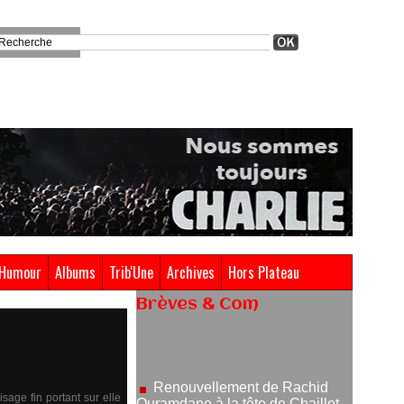
Humour
Albums
Trib'Une
Archives
Hors Plateau
Brèves & Com
Renouvellement de Rachid
Ouramdane à la tête de Chaillot-
Théâtre national de la danse
05/08/2026
Nomination de Jérôme
sage fin portant sur elle