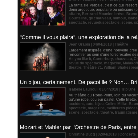
La fantaisie verbale, c'est ce qui ressor
demi argotique, populaire ou judiciaire (po
affaire
,
Bertrand Mounier
,
brève
,
Bruno
Courteline
,
gil chauveau
,
humour
,
Isabe
spectacle
,
revueduspectacle
,
scene
,
sp
"Comme il vous plaira", une exploration de la re
Jean Grapin | 04/04/2018
|
Théâtre
Largement inspirée d'une nouvelle tirée
rencontrer au sein d'une forêt reculée des
As you like it
,
Canterbury
,
chauveau
,
Ch
revue du spectacle
,
magazine
,
Malakoff
theatre
,
Théâtre 71
,
William Shakespea
Un bijou, certainement. De pacotille ? Non… Bril
Isabelle Lauriou | 03/04/2018
|
Trib'Une
Au théâtre du Rond-Point, loin du vacarm
qu'une robe, couleur pastel. Cette fillett
accident
,
auto
,
bijou
,
Céline Milliat-Bau
spectacle
,
magazine
,
meilleures pièce
scene
,
spectacle
,
theatre
,
traumatisme
Mozart et Mahler par l'Orchestre de Paris, entre
Christine Ducq | 02/04/2018
|
Concerts