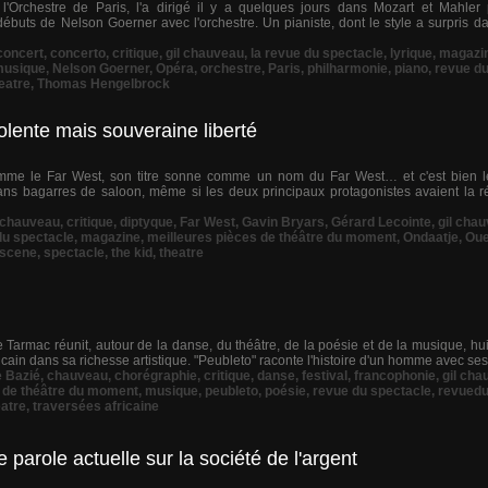
'Orchestre de Paris, l'a dirigé il y a quelques jours dans Mozart et Mahler
débuts de Nelson Goerner avec l'orchestre. Un pianiste, dont le style a surpris 
concert
,
concerto
,
critique
,
gil chauveau
,
la revue du spectacle
,
lyrique
,
magazi
usique
,
Nelson Goerner
,
Opéra
,
orchestre
,
Paris
,
philharmonie
,
piano
,
revue du
eatre
,
Thomas Hengelbrock
lente mais souveraine liberté
 comme le Far West, son titre sonne comme un nom du Far West… et c'est bien
ns bagarres de saloon, même si les deux principaux protagonistes avaient la ré
chauveau
,
critique
,
diptyque
,
Far West
,
Gavin Bryars
,
Gérard Lecointe
,
gil cha
du spectacle
,
magazine
,
meilleures pièces de théâtre du moment
,
Ondaatje
,
Oue
scene
,
spectacle
,
the kid
,
theatre
 le Tarmac réunit, autour de la danse, du théâtre, de la poésie et de la musique, 
icain dans sa richesse artistique. "Peubleto" raconte l'histoire d'un homme avec ses r
 Bazié
,
chauveau
,
chorégraphie
,
critique
,
danse
,
festival
,
francophonie
,
gil cha
s de théâtre du moment
,
musique
,
peubleto
,
poésie
,
revue du spectacle
,
revuedu
eatre
,
traversées africaine
 parole actuelle sur la société de l'argent