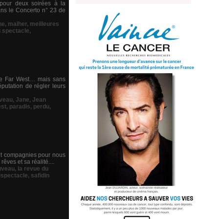
 pour deux soirées à la
dans le Concerto n° 23 de
ne
,
malher
,
meilleures
 spectacle
,
 le Far West… mais sans
putation de régler leurs
uveau
,
Jane
,
Jean
st
,
paradis
,
perdu
,
huit compagnies pour nous
êves et sa réalité....
uveau
,
la revue du
spectacle
,
safidin