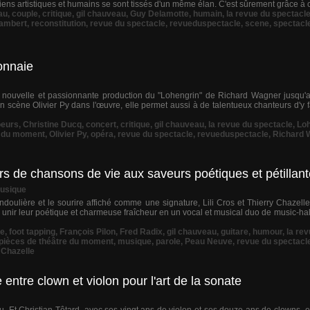
liens artistiques et humains se sont tissés d'un même élan. C'est sûrement grâce à 
au
,
couple
,
critique
,
gil chauveau
,
Guy Delamotte
,
humain
,
la revue du spectacl
ambert
,
reconstitution
,
revue du spectacle
,
revueduspectacle
,
scene
,
spectacl
onnaie
 nouvelle et passionnante production du "Lohengrin" de Richard Wagner jusqu'
n scène Olivier Py dans l'œuvre, elle permet aussi à de talentueux chanteurs d'y f
oeurs
,
Christine Ducq
,
concert
,
critique
,
gil chauveau
,
la revue du spectacle
,
Loh
e du moment
,
Olivier Py
,
opéra
,
revue du spectacle
,
revueduspectacle
,
Richard 
eurs de chansons de vie aux saveurs poétiques et pétillan
Musique
ulière et le sourire affiché comme une signature, Lili Cros et Thierry Chazel
 unir leur poétique et charmeuse fraîcheur en un vocal et musical duo de music-hall
ue
,
foot tapping
,
François Pilon
,
Fred Radix
,
gil chauveau
,
guitare
,
humour
,
la re
 pièces de théâtre du moment
,
musique
,
parole
,
Peau Neuve
,
revue du spectacl
 Chazelle
entre clown et violon pour l'art de la sonate