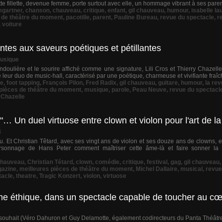
te fillette, devenue femme, porte surtout avec elle, un hommage vibrant à ses parents
mgartner
,
chanson
,
chauveau
,
critique
,
enfant
,
gil chauveau
,
humour
,
isabelle la
s de théâtre du moment
,
pacotille
,
parent
,
Pauline Bureau
,
revue du spectacle
,
r
,
voiture
vantes aux saveurs poétiques et pétillantes
Musique
ulière et le sourire affiché comme une signature, Lili Cros et Thierry Chazel
de leur duo de music-hall, caractérisé par une poétique, charmeuse et vivifiante fraîch
ue
,
foot tapping
,
François Pilon
,
Fred Radix
,
gil chauveau
,
guitare
,
humour
,
la re
 pièces de théâtre du moment
,
musique
,
parole
,
Peau Neuve
,
revue du spectacl
 Chazelle
… Un duel virtuose entre clown et violon pour l'art de l
8
. Et Christian Têtard, avec ses vingt ans de violon et ses douze ans de clowns, est
rsonnage de Hans Peter comment maîtriser cette âme-là et faire sonner la 
hauveau
,
Christian Tétard
,
clown
,
comédie
,
critique
,
festival
,
gag
,
gil chauveau
azine
,
meilleures pièces de théâtre du moment
,
Michel Dallaire
,
musical
,
revue
tacle
,
theatre
,
Tragic Konzert
,
violon
,
virtuose
e éthique, dans un spectacle capable de toucher au c
eur souhait (Véro Dahuron et Guy Delamotte, également codirecteurs du Panta Théâtr