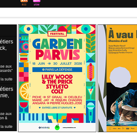
étiers
ck,
sse aux
Hasards"
 la suite
étiers
nie,
sse aux
ion &
 la suite