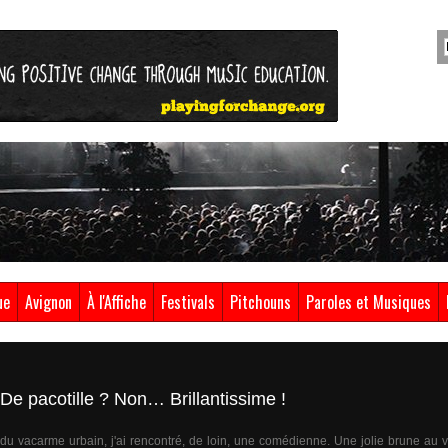
ue
Avignon
À l'Affiche
Festivals
Pitchouns
Paroles et Musiques
 De pacotille ? Non… Brillantissime !
du vacarme urbain, j'ai rencontré, de loin, une comédienne. Une jolie brune au vi