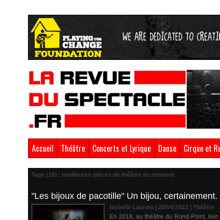
Accueil
Théâtre
Concerts et Lyrique
Danse
Cirque et R
Tags (18) : meilleures pièces de théâtre du moment
"Les bijoux de pacotille" Un bijou, certainement.
Isabelle Lauriou | 28/04/2022
|
Théâtre
En 2018, au théâtre du Rond-Point, loin 