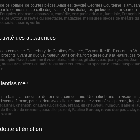
t de ce collage de courtes pièces. Ainsi est dévoilé Georges Courteline, s'amusant
ur le dernier met de cette dégustation). Des dialogues qui fouettent, qui sourdent le
 Fougniès
,
chanson
,
chauveau
,
comédie
,
comptoir
,
critique
,
fantaisie
,
François
lle De Botton
,
la revue du spectacle
,
magazine
,
meilleures pièces de théâtre d
ectacle
,
theatre
,
verbe
lativité des apparences
 des contes de Canterbury de Geoffrey Chaucer, "As you like it" d'un certain Wil
 proscrits fuyant un duc usurpateur. Dans cet état forcé de retour à la Nature, ces ro
ristophe Rauck
,
comme il vous plaira
,
critique
,
gil chauveau
,
jean grapin
,
Jean-
,
meilleures pièces de théâtre du moment
,
revue du spectacle
,
revueduspectac
re
lantissime !
e urbain, j'ai rencontré, de loin, une comédienne. Une jolie brune au visage fin p
e, devenue femme, porte surtout avec elle, un hommage vibrant à ses parents, trop vit
mgartner
,
chanson
,
chauveau
,
critique
,
enfant
,
gil chauveau
,
humour
,
isabelle la
s de théâtre du moment
,
pacotille
,
parent
,
Pauline Bureau
,
revue du spectacle
,
r
,
voiture
 doute et émotion