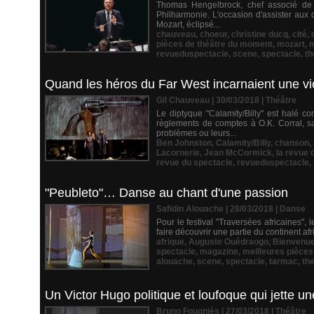
Thomas Hengelbrock, chef associé de l
Philharmonie. L'occasion d'assister aux 
Mozart, éclipsé...
chauveau
,
choeur
,
christine ducq
,
cité
,
pièces de théâtre du moment
,
mozart
,
m
revueduspectacle
,
scene
,
spectacle
,
th
Quand les héros du Far West incarnaient une vio
Gil Chauveau | 30/03/2018
|
Théâtre
Le diptyque "Calamity/Billy" est halé
règlements de comptes à O.K. Corral, sa
problèmes ou leurs...
Ben Johnston
,
Calamity/Billy
,
chanson
,
Lacornerie
,
Jean McCormick
,
la revue 
revue du spectacle
,
revueduspectacle
,
"Peubleto"… Danse au chant d'une passion
Safidin Alouache | 28/03/2018
|
Danse
Pour le festival "Traversées africaines",
faire découvrir une partie du continent afr
afrique
,
Auguste Ouédraogo
,
Bienvenue
spectacle
,
magazine
,
meilleures pièce
alouache
,
scene
,
spectacle
,
tarmac
,
th
Un Victor Hugo politique et loufoque qui jette une
Bruno Fougniès | 27/03/2018
|
Théâtre