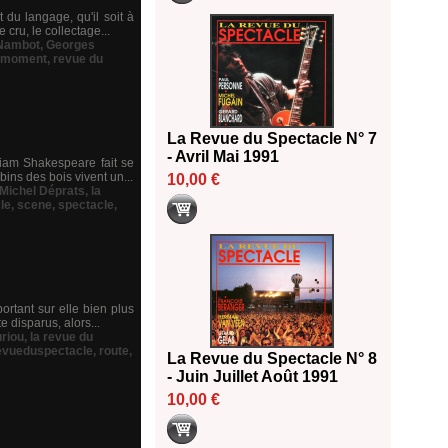
 du langage, qu'il soit à
 cru, le collectage...
 Nambot
,
Georges
u moment
,
revue du
La Revue du Spectacle N° 7
- Avril Mai 1991
liam Shakespeare fait se
bins des bois vivent un...
10,00 €
Michel Déprats
,
la
le
,
scene
,
spectacle
,
ortant sur elle bien plus
e disparus, alors...
uriou
,
la revue du
evueduspectacle
,
route
,
La Revue du Spectacle N° 8
- Juin Juillet Août 1991
10,00 €