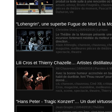
produit ce texte suite à une rencontre où 
amant
,
amour
,
Bruno Fougniès
,
chauve
pièces de théâtre du moment
,
Pascal R
Dahuron
,
vie
"Lohengrin", une superbe Fugue de Mort à la M
Christine Ducq | 26/04/2018
|
Lyrique
Le Théâtre de la Monnaie présente une
incursion fortement méditée du metteur e
direction...
Alain Altinoglu
,
chanson
,
chauveau
,
ch
magazine
,
meilleures pièces de théâtr
spectacle
,
theatre
Lili Cros et Thierry Chazelle… Artistes distillat
Gil Chauveau | 16/04/2018
|
Paroles & 
Avec la bonne humeur accrochée en bando
habit de duettiste, font "Peau neuve" pour
donné....
cd
,
chanson
,
chauveau
,
Ciné XIII
,
critiq
Cros
,
magazine
,
mandoline
,
meilleures
rock
,
scene
,
spectacle
,
theatre
,
Thierry
"Hans Peter - Tragic Konzert"… Un duel virtuose 
Jean Grapin | 10/04/2018
|
Théâtre