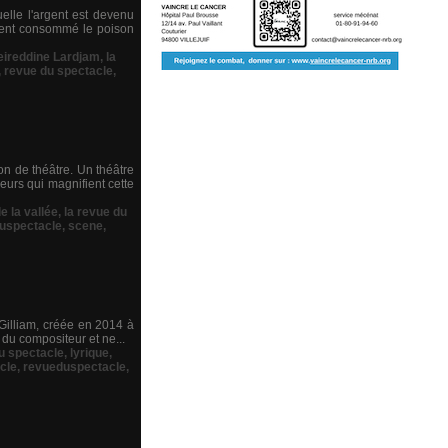
uelle l'argent est devenu
tement consommé le poison
ireddine Lardjam
,
la
,
revue du spectacle
,
on de théâtre. Un théâtre
urs qui magnifient cette
 la vallée
,
la revue du
uspectacle
,
scene
,
 Gilliam, créée en 2014 à
 du compositeur et ne...
du spectacle
,
lyrique
,
cle
,
revueduspectacle
,