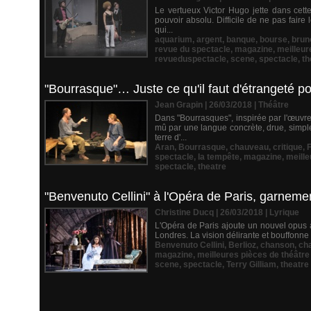
Le vertueux Victor Hugo jette dans cette
pouvoir absolu. Difficile de ne pas fair
qui...
aquarium
,
argent
,
banque
,
bourse
,
brun
revue du spectacle
,
magazine
,
meilleur
revueduspectacle
,
scene
,
spectacle
,
th
"Bourrasque"… Juste ce qu'il faut d'étrangeté po
Jean Grapin | 26/03/2018
|
Théâtre
Dans "Bourrasques", inspirée par l'œuvre
mû par une langue concrète, drue, simpl
terre d'...
Aran
,
Bourrasque
,
chauveau
,
critique
,
F
spectacle
,
la tempête
,
magazine
,
meill
spectacle
,
theatre
"Benvenuto Cellini" à l'Opéra de Paris, garneme
Christine Ducq | 26/03/2018
|
Lyrique
L'Opéra de Paris ajoute un nouvel opus à
Londres. La vision délirante et bouffonne
Benvenuto Cellini
,
Berlioz
,
chanson
,
ch
magazine
,
meilleures pièces de théâtr
scene
,
spectacle
,
Terry Gilliam
,
theatre